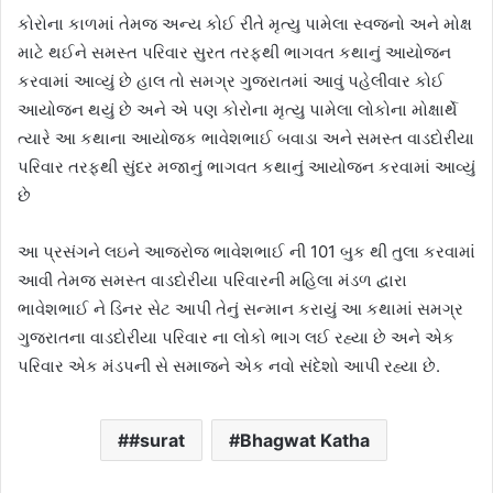
કોરોના કાળમાં તેમજ અન્ય કોઈ રીતે મૃત્યુ પામેલા સ્વજનો અને મોક્ષ
માટે થઈને સમસ્ત પરિવાર સુરત તરફથી ભાગવત કથાનું આયોજન
કરવામાં આવ્યું છે હાલ તો સમગ્ર ગુજરાતમાં આવું પહેલીવાર કોઈ
આયોજન થયું છે અને એ પણ કોરોના મૃત્યુ પામેલા લોકોના મોક્ષાર્થે
ત્યારે આ કથાના આયોજક ભાવેશભાઈ બવાડા અને સમસ્ત વાડદોરીયા
પરિવાર તરફથી સુંદર મજાનું ભાગવત કથાનું આયોજન કરવામાં આવ્યું
છે
આ પ્રસંગને લઇને આજરોજ ભાવેશભાઈ ની 101 બુક થી તુલા કરવામાં
આવી તેમજ સમસ્ત વાડદોરીયા પરિવારની મહિલા મંડળ દ્વારા
ભાવેશભાઈ ને ડિનર સેટ આપી તેનું સન્માન કરાયું આ કથામાં સમગ્ર
ગુજરાતના વાડદોરીયા પરિવાર ના લોકો ભાગ લઈ રહ્યા છે અને એક
પરિવાર એક મંડપની સે સમાજને એક નવો સંદેશો આપી રહ્યા છે.
#surat
Bhagwat Katha