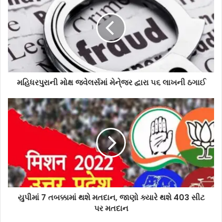
મહિધરપુરાની મોક્ષ જવેલર્સમાં મેને્જર દ્વારા ૫૬ લાખની ઠગાઈ
યુપીમાં 7 તબક્કામાં થશે મતદાન, જાણો ક્યારે થશે 403 સીટ
પર મતદાન