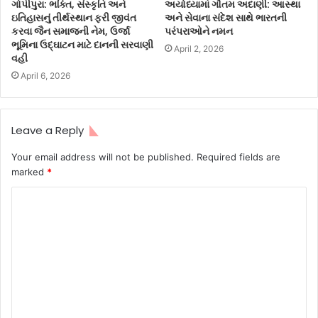
ગોપીપુરા: ભક્તિ, સંસ્કૃતિ અને
અયોધ્યામાં ગૌતમ અદાણી: આસ્થા
ઇતિહાસનું તીર્થસ્થાન ફરી જીવંત
અને સેવાના સંદેશ સાથે ભારતની
કરવા જૈન સમાજની નેમ, ઉર્જા
પરંપરાઓને નમન
ભૂમિના ઉદ્ઘાટન માટે દાનની સરવાણી
April 2, 2026
વહી
April 6, 2026
Leave a Reply
Your email address will not be published.
Required fields are
marked
*