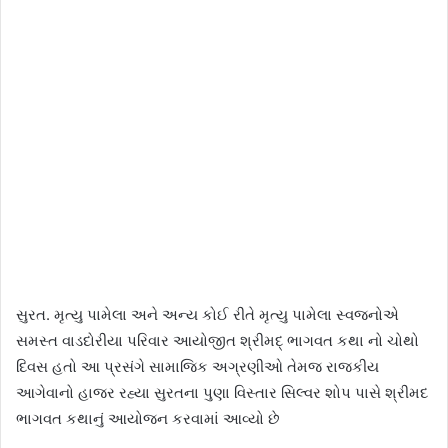
સુરત. મૃત્યુ પામેલા અને અન્ય કોઈ રીતે મૃત્યુ પામેલા સ્વજનોએ
સમસ્ત વાડદોરીયા પરિવાર આયોજીત શ્રીમદ્ ભાગવત કથા નો ચોથો
દિવસ હતો આ પ્રસંગે સામાજિક અગ્રણીઓ તેમજ રાજકીય
આગેવાનો હાજર રહ્યા સુરતના પુણા વિસ્તાર સિલ્વર શોપ પાસે શ્રીમદ
ભાગવત કથાનું આયોજન કરવામાં આવ્યો છે