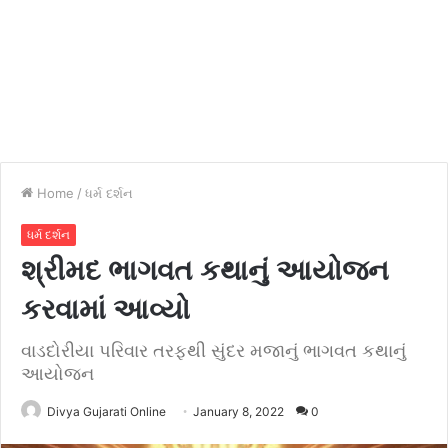
Home
/
ધર્મ દર્શન
ધર્મ દર્શન
શ્રીમદ ભાગવત કથાનું આયોજન
કરવામાં આવ્યો
વાડદોરીયા પરિવાર તરફથી સુંદર મજાનું ભાગવત કથાનું
આયોજન
Divya Gujarati Online
January 8, 2022
0