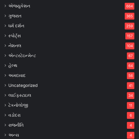
એજ્યુકેશન
664
ગુજરાત
365
ધર્મ દર્શન
259
સ્પોર્ટ્સ
157
નેશનલ
104
એન્ટરટેઇન્મેન્ટ
67
હેલ્થ
64
અમદાવાદ
56
Uncategorized
41
લાઈફસ્ટાઇલ
34
ટેકનોલોજી
11
વડોદરા
6
રાજનીતિ
4
અન્ય
4