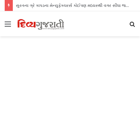
સુરતના ગ્રે કાપડના મેન્યુફેક્ચરર્સ કોઈપણ મધ્યસ્થી વગર સીધા જ શ્રીલંકાના આધુનિક ગારમેન્ટ યુનિટ્સને ફેબ્રિક એક્સપોર્ટ કરી શકશે
Menu
S
fo