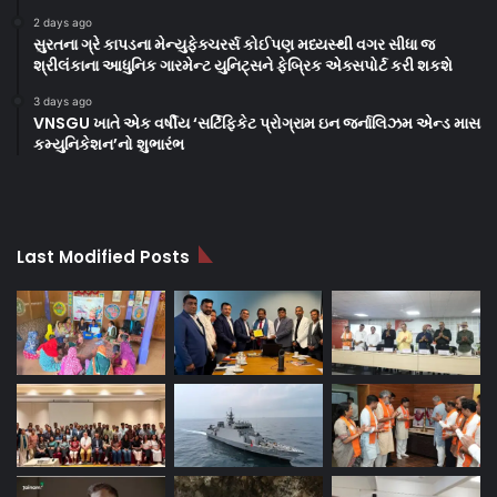
2 days ago
સુરતના ગ્રે કાપડના મેન્યુફેક્ચરર્સ કોઈપણ મધ્યસ્થી વગર સીધા જ
શ્રીલંકાના આધુનિક ગારમેન્ટ યુનિટ્સને ફેબ્રિક એક્સપોર્ટ કરી શકશે
3 days ago
VNSGU ખાતે એક વર્ષીય ‘સર્ટિફિકેટ પ્રોગ્રામ ઇન જર્નાલિઝમ એન્ડ માસ
કમ્યુનિકેશન’નો શુભારંભ
Last Modified Posts