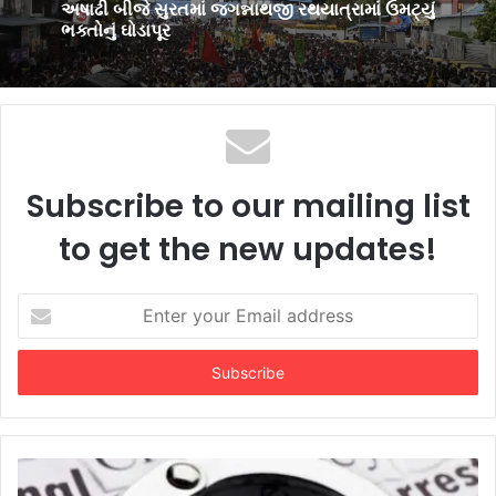
3 weeks ago
સુરત જૈન સંઘના ‘રત્ન’સિદ્ધાચલ તીર્થ ભક્તિમાં વો
સમાધિ વરેલા વિનોદ શાહની અલવિદા
અષાઢી બીજે સુરતમાં જગન્નાથજી રથયાત્રામાં ઉમટ્યું
ભક્તોનું ઘોડાપૂર
Subscribe to our mailing list
to get the new updates!
Enter
your
Email
address