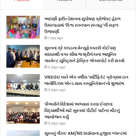
અદાણી ફાઉન્ડેશનના સુપોષણ પ્રોજેક્ટ હેઠળ
ઉમરપાડામાં ‘વિશ્વ સ્તનપાન સપ્તાહ’ની સફળ
ઉજવણી
1 day ago
સુરતના ગ્રે કાપડના મેન્યુફેક્ચરર્સ કોઈપણ
મધ્યસ્થી વગર સીધા જ શ્રીલંકાના આધુનિક
ગારમેન્ટ યુનિટ્સને ફેબ્રિક એક્સપોર્ટ કરી શકશે
2 days ago
VNSGU ખાતે એક વર્ષીય ‘સર્ટિફિકેટ પ્રોગ્રામ ઇન
જર્નાલિઝમ એન્ડ માસ કમ્યુનિકેશન’નો શુભારંભ
3 days ago
પીઅર્સને વિદેશમાં અભ્યાસ કરવા ઈચ્છતા
વિદ્યાર્થીઓ માટે સુરતમાં પીટીઈ પાર્ટનર મીટનું
આયોજન કર્યું
3 days ago
સુરતનું ગૌરવઃ AM/NS Indiaના હજીરા પ્લાન્ટમાં