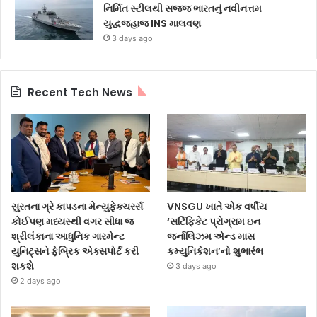
નિર્મિત સ્ટીલથી સજ્જ ભારતનું નવીનત્તમ
યુદ્ધજહાજ INS માલવણ
3 days ago
Recent Tech News
સુરતના ગ્રે કાપડના મેન્યુફેક્ચરર્સ
VNSGU ખાતે એક વર્ષીય
કોઈપણ મધ્યસ્થી વગર સીધા જ
‘સર્ટિફિકેટ પ્રોગ્રામ ઇન
શ્રીલંકાના આધુનિક ગારમેન્ટ
જર્નાલિઝમ એન્ડ માસ
યુનિટ્સને ફેબ્રિક એક્સપોર્ટ કરી
કમ્યુનિકેશન’નો શુભારંભ
શકશે
3 days ago
2 days ago