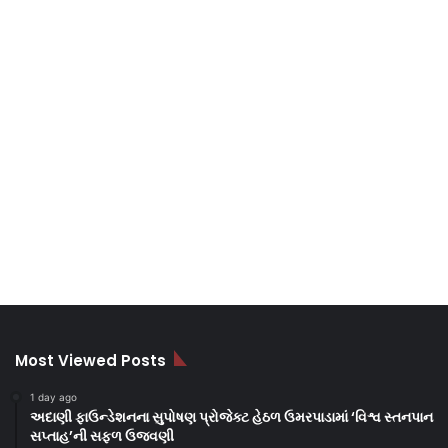
Most Viewed Posts
1 day ago
અદાણી ફાઉન્ડેશનના સુપોષણ પ્રોજેક્ટ હેઠળ ઉમરપાડામાં ‘વિશ્વ સ્તનપાન
સપ્તાહ’ની સફળ ઉજવણી