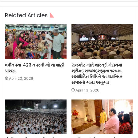
Related Articles
વર્ષીતપના 423 તપસ્વીઓ ના શાહી
રાજકોટ ખાતે શાસ્ત્રી મેદાનમાં
પારણા
શ્રીમદ્ રાજચંદ્રજીના ૧૨૫મા
સમાધિદિન નિમિત્તે આધ્યાત્મિક
April 20, 2026
સંગમનો ભવ્ય અનુભવ
April 13, 2026