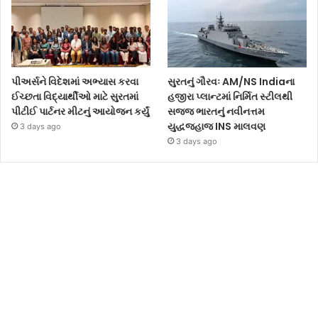
પીઅર્સને વિદેશમાં અભ્યાસ કરવા
સુરતનું ગૌરવઃ AM/NS Indiaના
ઈચ્છતા વિદ્યાર્થીઓ માટે સુરતમાં
હજીરા પ્લાન્ટમાં નિર્મિત સ્ટીલથી
પીટીઈ પાર્ટનર મીટનું આયોજન કર્યું
સજ્જ ભારતનું નવીનત્તમ
યુદ્ધજહાજ INS માલવણ
3 days ago
3 days ago