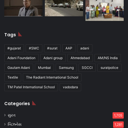
Tags
#gujarat
#SMC
#surat
AAP
adani
Adani Foundation
Adani group
Ahmedabad
AM/NS India
Gautam Adani
Mumbai
Samsung
SGCCI
suratpolice
Textile
The Radiant International School
TM Patel International School
vadodara
Categories
સુરત
1,705
બિઝનેસ
1,281