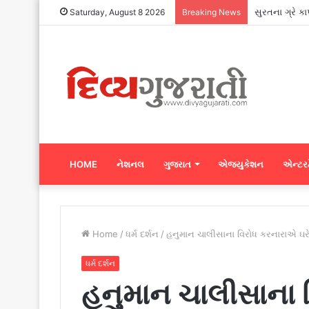
સુરતના ગ્રે ક
Saturday, August 8 2026
Breaking News
HOME
નેશનલ
ગુજરાત
એજ્યુકેશન
એન્ટરટ
Home
/
ધર્મ દર્શન
/
હનુમાન ચાલીસાના વિરોધ કરનારાએ ઘરે 
ધર્મ દર્શન
હનુમાન ચાલીસાના 