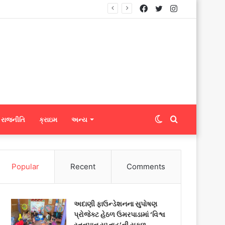
Facebook
Twitter
Instagram
નિટ્સને ફેબ્રિક એક્સપોર્ટ કરી શકશે
Switch
Search
રાજનીતિ
ક્રાઇમ
અન્ય
skin
for
Popular
Recent
Comments
અદાણી ફાઉન્ડેશનના સુપોષણ
પ્રોજેક્ટ હેઠળ ઉમરપાડામાં ‘વિશ્વ