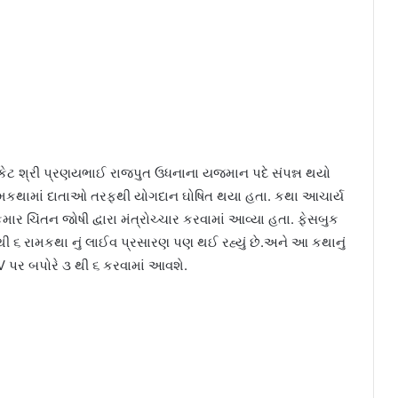
કેટ શ્રી પ્રણયભાઈ રાજપુત ઉધનાના યજમાન પદે સંપન્ન થયો
થે રામકથામાં દાતાઓ તરફથી યોગદાન ઘોષિત થયા હતા. કથા આચાર્ય
કુમાર ચિંતન જોષી દ્વારા મંત્રોચ્ચાર કરવામાં આવ્યા હતા. ફેસબુક
ી ૬ રામકથા નું લાઈવ પ્રસારણ પણ થઈ રહ્યું છે.અને આ કથાનું
 પર બપોરે ૩ થી ૬ કરવામાં આવશે.