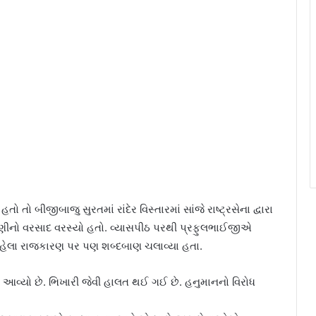
ો બીજીબાજુ સુરતમાં રાંદેર વિસ્તારમાં સાંજે રાષ્ટ્રસેના દ્વારા
ીનો વરસાદ વરસ્યો હતો. વ્યાસપીઠ પરથી પ્રફુલભાઈજીએ
 રહેલા રાજકારણ પર પણ શબ્દબાણ ચલાવ્યા હતા.
 આવ્યો છે. ભિખારી જેવી હાલત થઈ ગઈ છે. હનુમાનનો વિરોધ