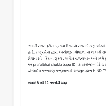
અષાઢી નવરાત્રીના પ્રથમ દિવસનો નવચંડી યજ્ઞ એડવો
હતો. રાષ્ટ્રસેના દ્વારા આયોજીત ગૌશાળા ના લાભાર્
કિશન દવે , ક્રિષ્ન શુક્લ , માક્ષિત રાજ્યગુરૂ અને ઋષિ
પર prafulbhai shukla bapu ID પર દરરોજ બપોરે ૩ થ
ડી-લાઈવ પ્રસારણ પ્રણયભાઈ રાજપુત દ્વારા HIND TV
સવારે 8 થી 12 નવચંડી યજ્ઞ