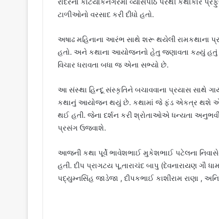
રાંદેરના કોર્ટયાકનગરમા વ્યાસપીઠ પરથી કથાકાર પ
ટાળીઓનો વરસાદ કરી દીધો હતો.
અષાઢ મહિનાના આરંભ સાથે શરૂ થયેલી રામકથાના પ્ર
હતો. અને કથાના આયોજનનો હેતુ જણાવતા કહ્યું હતું કે ” ર
વિચાર ધરાવતા બધા જ એના સભ્યો છે.
આ સંસ્થા હિન્દૂ સંસ્કૃતિને બચાવવાના પ્રયાસ સાથે ગા
કથાનું આયોજન થયું છે. કથામાં જે ફંડ એકત્ર થશે એ
થઈ હતી. જેના દર્શન કરી શ્રોતાઓએ ધન્યતા અનુભવી હ
પ્રસંગ ઉજવાશે.
આજની કથા પૂર્વે ભાવેશભાઈ મુકેશભાઈ પટેલના નિવાસેથી
હતી. દીપ પ્રાગટય પૂ.તારાચંદ બાપુ (દેવનારાયણ ગૌ ધામ
પદ્યુમ્નસિંહ જાડેજા , દીપકભાઈ કાશીરામ રાણા , અનિલ