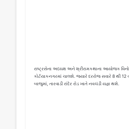
રાષ્ટ્રસેના અધ્યક્ષ અને શ્રીરામકથાના આયોજક વિનોદ 
કોર્ટયાકનગરમાં ચાલશે. જ્યારે દરરોજ સવારે 8 થી 12 વા
બાજુમાં, તારવાડી રાંદેર રોડ ખાતે નવચંડી યજ્ઞ થશે.