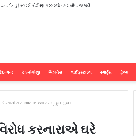
ાપડના મેન્યુફેક્ચરર્સ કોઈપણ મધ્યસ્થી વગર સીધા જ શ્રીલંકાના આધુનિક ગારમેન્ટ યુ
ેઇન્મેન્ટ
ટેકનોલોજી
બિઝનેસ
લાઈફસ્ટાઇલ
સ્પોર્ટ્સ
હેલ્થ
બેસવાનો વારો આવ્યો: કથાકાર પ્રફુલ શુક્લ
વિરોધ કરનારાએ ઘરે