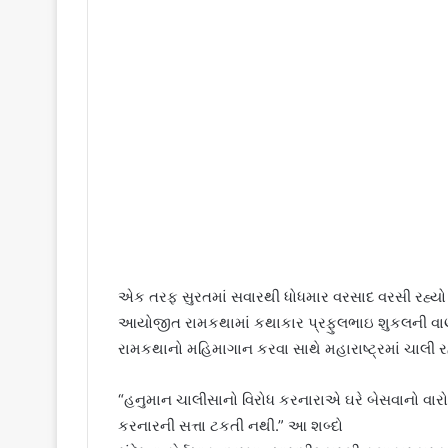
એક તરફ સુરતમાં સવારથી ધોધમાર વરસાદ વરસી રહ્યો હતો ત
આયોજીત રામકથામાં કથાકાર પ્રફુલભાઇ શુકલની વાણ
રામકથાનો મહિમાગાન કરવા સાથે મહારાષ્ટ્રમાં ચાલી
“હનુમાન ચાલીસાનો વિરોધ કરનારાએ ઘરે બેસવાનો વારો
કરનારની સત્તા ટકતી નથી.” આ શબ્દો