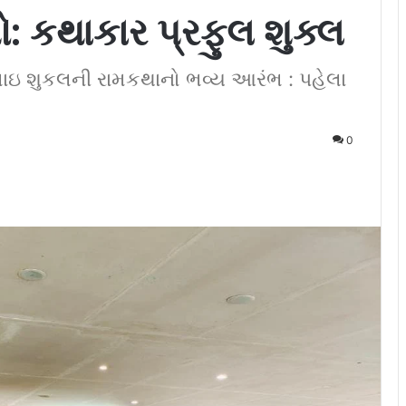
: કથાકાર પ્રફુલ શુક્લ
ભાઇ શુકલની રામકથાનો ભવ્ય આરંભ : પહેલા
0