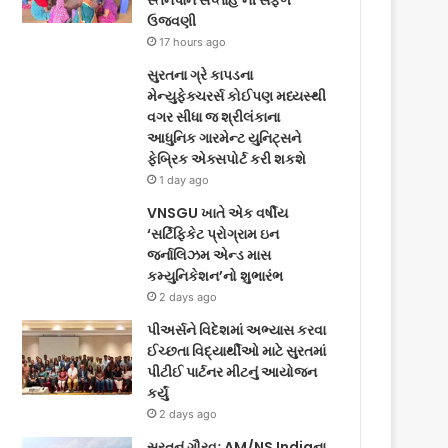
સ્તનપાન સપ્તાહ’ની સફળ
ઉજવણી
17 hours ago
સુરતના ગ્રે કાપડના
મેન્યુફેક્ચરર્સ કોઈપણ મધ્યસ્થી
વગર સીધા જ શ્રીલંકાના
આધુનિક ગારમેન્ટ યુનિટ્સને
ફેબ્રિક એક્સપોર્ટ કરી શકશે
1 day ago
VNSGU ખાતે એક વર્ષીય
‘સર્ટિફિકેટ પ્રોગ્રામ ઇન
જર્નાલિઝમ એન્ડ માસ
કમ્યુનિકેશન’નો શુભારંભ
2 days ago
પીઅર્સને વિદેશમાં અભ્યાસ કરવા
ઈચ્છતા વિદ્યાર્થીઓ માટે સુરતમાં
પીટીઈ પાર્ટનર મીટનું આયોજન
કર્યું
2 days ago
સુરતનું ગૌરવઃ AM/NS Indiaના