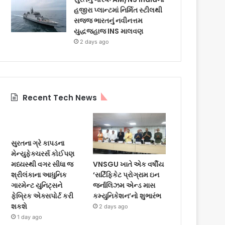
હજીરા પ્લાન્ટમાં નિર્મિત સ્ટીલથી
સજ્જ ભારતનું નવીનત્તમ
યુદ્ધજહાજ INS માલવણ
2 days ago
Recent Tech News
સુરતના ગ્રે કાપડના
મેન્યુફેક્ચરર્સ કોઈપણ
VNSGU ખાતે એક વર્ષીય
મધ્યસ્થી વગર સીધા જ
‘સર્ટિફિકેટ પ્રોગ્રામ ઇન
શ્રીલંકાના આધુનિક
જર્નાલિઝમ એન્ડ માસ
ગારમેન્ટ યુનિટ્સને
કમ્યુનિકેશન’નો શુભારંભ
ફેબ્રિક એક્સપોર્ટ કરી
શકશે
2 days ago
1 day ago