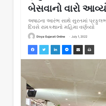
બેસવાનો વારો આવ્યો
અષાઢના આરંભ સાથે સુરતમાં પ્રફુલ
દિવસે રામકથાનો મહિમા વર્ણવ્યો
Divya Gujarati Online
July 1, 2022
Facebook
Twitter
LinkedIn
Messenger
Share via Email
Print