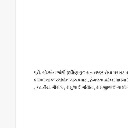
પ્રી. બી.એન જોષી (દક્ષિણ ગુજરાત રાષ્ટ્ર સેના પ્રખ
પરિવારના ભારતીબેન ગાયકવાડ , હેમલતા પટેલ ,વાઘમારે
, કટારીયા ગૌરાંગ , રામુભાઈ ગાંવીત , રામજીભાઈ ગામી