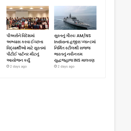
પીઅર્સને વિદેશમાં
સુરતનું ગૌરવઃ AM/NS
અભ્યાસ કરવા ઈચ્છતા
Indiaના હજીરા પ્લાન્ટમાં
વિદ્યાર્થીઓ માટે સુરતમાં
નિર્મિત સ્ટીલથી સજ્જ
પીટીઈ પાર્ટનર મીટનું
ભારતનું નવીનત્તમ
આયોજન કર્યું
યુદ્ધજહાજ INS માલવણ
2 days ago
2 days ago