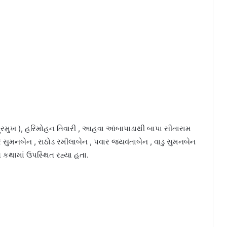
ંડ પ્રમુખ ), હરિમોહન તિવારી , આહવા આંબાપાડાથી બાપા સીતારામ
 સુમનબેન , રાઠોડ રમીલાબેન , પવાર જયવંતાબેન , વાડુ સુમનબેન
ત કથામાં ઉપસ્થિત રહ્યા હતા.