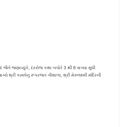
જૈને જણાવ્યુંકે, દરરોજ કથા બપોરે 3 થી 6 વાગ્યા સુધી
ગ્યે શ્રી કામધેનુ રૂપરજત ગૌશાળા, શ્રી મેરુલક્ષ્મી મંદિરની