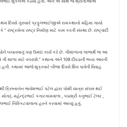
્રફુલભાઇ શુકલએ કહ્યા હતા. અને એ સાથે જ શ્રોતાઓએ
થમ દિવસે ગુરુવારે પ્રફુલભાઈજીએ રામકથાનો મહિમા ગાયો
ાષ્ટ્રસેના રાષ્ટ્ર નિર્માણ માટે કામ કરતી સંસ્થા છે. રાષ્ટ્વાદી
યોને બચાવવાનું પણ ઉમદા કાર્ય કરે છે. ગૌશાળાના લાભાર્થે જ આ
 ગૌ શાળા માટે વપરાશે.” કથાના અંતે 108 દીવડાની ભવ્ય આરતી
તી. કથામાં આજે શુક્રવારે બીજા દિવસે શિવ પાર્વતી વિવાહ
 ક્રિષ્નાબેન ભાવેશભાઈ પટેલ દ્વારા પોથી યાત્રા સંપન્ન થઈ
 મોતા), મહેન્દ્રભાઈ કતારગામવાળા , પદ્મશ્રી કનુભાઈ ટેલર ,
ભાઈ બિસ્કિટવાલાના હસ્તે કરવામાં આવ્યું હતું.