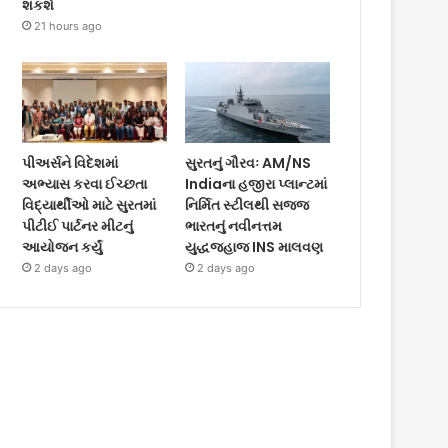
શકશે
21 hours ago
પીઅર્સને વિદેશમાં
સુરતનું ગૌરવઃ AM/NS
અભ્યાસ કરવા ઈચ્છતા
Indiaના હજીરા પ્લાન્ટમાં
વિદ્યાર્થીઓ માટે સુરતમાં
નિર્મિત સ્ટીલથી સજ્જ
પીટીઈ પાર્ટનર મીટનું
ભારતનું નવીનત્તમ
આયોજન કર્યું
યુદ્ધજહાજ INS માલવણ
2 days ago
2 days ago