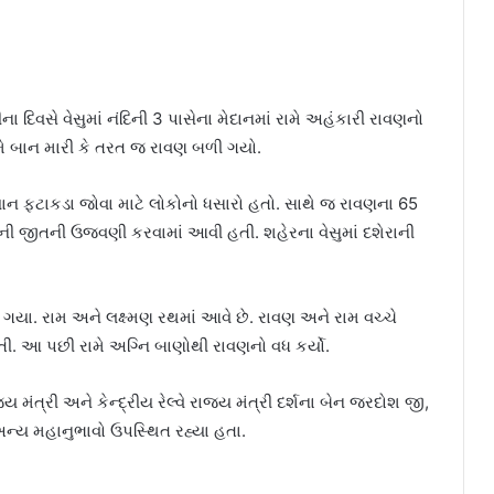
ના દિવસે વેસુમાં નંદિની 3 પાસેના મેદાનમાં રામે અહંકારી રાવણનો
મે બાન મારી કે તરત જ રાવણ બળી ગયો.
િયાન ફટાકડા જોવા માટે લોકોનો ધસારો હતો. સાથે જ રાવણના 65
ી જીતની ઉજવણી કરવામાં આવી હતી. શહેરના વેસુમાં દશેરાની
યા. રામ અને લક્ષ્મણ રથમાં આવે છે. રાવણ અને રામ વચ્ચે
ી. આ પછી રામે અગ્નિ બાણોથી રાવણનો વધ કર્યો.
 મંત્રી અને કેન્દ્રીય રેલ્વે રાજ્ય મંત્રી દર્શના બેન જરદોશ જી,
્ય મહાનુભાવો ઉપસ્થિત રહ્યા હતા.