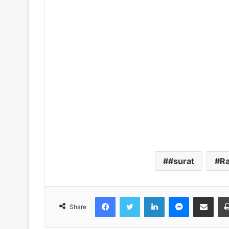
#surat
Ra
Facebook
Twitter
LinkedIn
Messenger
Share via Emai
Share