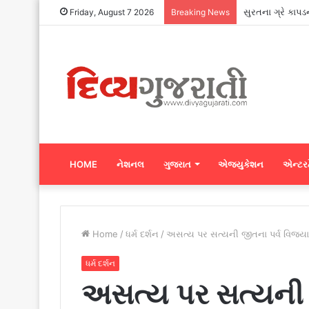
સુરતના ગ્રે કાપડ
Friday, August 7 2026
Breaking News
HOME
નેશનલ
ગુજરાત
એજ્યુકેશન
એન્ટરટ
Home
/
ધર્મ દર્શન
/
અસત્ય પર સત્યની જીતના પર્વ વિજય
ધર્મ દર્શન
અસત્ય પર સત્યની 