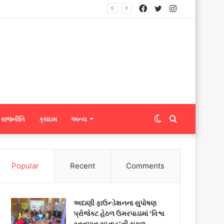
Facebook
Twitter
Instagram
્સને ફેબ્રિક એક્સપોર્ટ કરી શકશે
Switch
Search
રાજનીતિ
ક્રાઇમ
અન્ય
skin
for
Popular
Recent
Comments
અદાણી ફાઉન્ડેશનના સુપોષણ
પ્રોજેક્ટ હેઠળ ઉમરપાડામાં ‘વિશ્વ