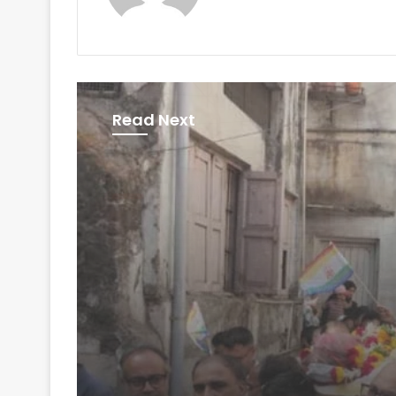
Read Next
સુરત
May 10, 2026
સુરત જૈન સંઘના ‘રત્ન’સિદ
તીર્થ ભક્તિમાં વો સમાધિ વર
વિનોદ શાહની અલવિદા