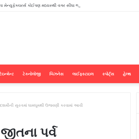
ના મેન્યુફેક્ચરર્સ કોઈપણ મધ્યસ્થી વગર સીધા જ શ્રીલંકાના આધુનિક ગારમેન્ટ યુનિટ
ેઇન્મેન્ટ
ટેકનોલોજી
બિઝનેસ
લાઈફસ્ટાઇલ
સ્પોર્ટ્સ
હેલ્થ
ાદશમીની સુરતમાં ધામધૂમથી ઉજવણી કરવામાં આવી
જીતના પર્વ