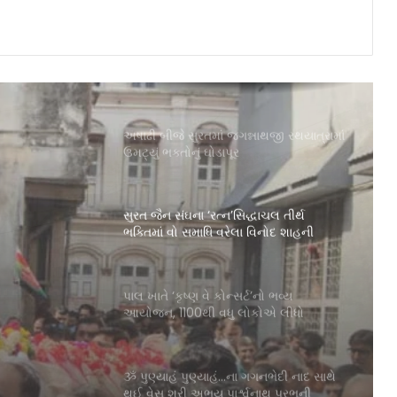
મહાવીર ઇન્ટરનેશનલ મુખ્ય શાખા, સુરત દ્વારા
500 વિદ્યાર્થીઓને શૈક્ષણિક સામગ્રીનું
વિતરણ
અષાઢી બીજે સુરતમાં જગન્નાથજી રથયાત્રામાં
ઉમટ્યું ભક્તોનું ઘોડાપૂર
સુરત જૈન સંઘના ‘રત્ન’સિદ્ધાચલ તીર્થ
ભક્તિમાં વો સમાધિ વરેલા વિનોદ શાહની
અલવિદા
્ધાચલ
ેલા
પાલ ખાતે ‘કૃષ્ણ વે કોન્સર્ટ’નો ભવ્ય
આયોજન, 1100થી વધુ લોકોએ લીધો
આધ્યાત્મિક સંગીતનો આનંદ
ૐ પુણ્યાહં પુણ્યાહં…ના ગગનભેદી નાદ સાથે
થઈ વેસુ શ્રી અભય પાર્શ્વનાથ પ્રભુની
પ્રતિષ્ઠા