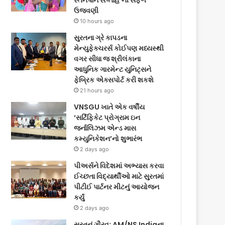
સ્તનપાન સપ્તાહ’ની સફળ
ઉજવણી
10 hours ago
સુરતના ગ્રે કાપડના
મેન્યુફેક્ચરર્સ કોઈપણ મધ્યસ્થી
વગર સીધા જ શ્રીલંકાના
આધુનિક ગારમેન્ટ યુનિટ્સને
ફેબ્રિક એક્સપોર્ટ કરી શકશે
21 hours ago
VNSGU ખાતે એક વર્ષીય
‘સર્ટિફિકેટ પ્રોગ્રામ ઇન
જર્નાલિઝમ એન્ડ માસ
કમ્યુનિકેશન’નો શુભારંભ
2 days ago
પીઅર્સને વિદેશમાં અભ્યાસ કરવા
ઈચ્છતા વિદ્યાર્થીઓ માટે સુરતમાં
પીટીઈ પાર્ટનર મીટનું આયોજન
કર્યું
2 days ago
સુરતનું ગૌરવઃ AM/NS Indiaના