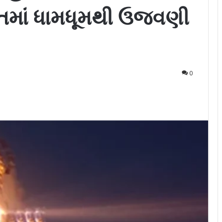
તમાં ધામધૂમથી ઉજવણી
0