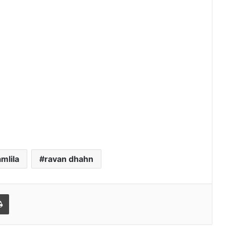
mlila
ravan dhahn
l
Print