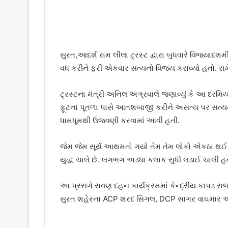
સુરત,આદર્શ રામ લીલા ટ્રસ્ટ દ્વારા બુધવારે વિજયાદશમી
વધ કરીને ફરી એકવાર સત્યનો વિજય કરાવ્યો હતો. રા
ટ્રસ્ટના મંત્રી અનિલ અગ્રવાલે જણાવ્યું કે આ દરમ
ફૂટના પૂતળા પાસે આતશબાજી કરીને અસત્ય પર સત્યન
ધામધૂમથી ઉજવણી કરવામાં આવી હતી.
જેમ જેમ સૂર્ય આથમતો ગયો તેમ તેમ લોકો એકઠા થઈ ગ
યુદ્ધ ચાલે છે. લગભગ અડધા કલાક સુધી લડાઈ ચાલી હત
આ પ્રસંગે રાવણ દહન કાર્યક્રમમાં કેન્દ્રીય કાપડ રાજ્ય
સુરત શહેરના ACP શરદ સિગલ, DCP સાગર વાઘમાર અન