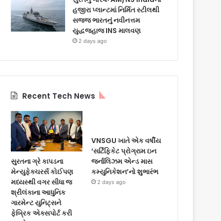
હજીરા પ્લાન્ટમાં નિર્મિત સ્ટીલથી
સજ્જ ભારતનું નવીનત્તમ
યુદ્ધજહાજ INS માલવણ
2 days ago
Recent Tech News
VNSGU ખાતે એક વર્ષીય
‘સર્ટિફિકેટ પ્રોગ્રામ ઇન
સુરતના ગ્રે કાપડના
જર્નાલિઝમ એન્ડ માસ
મેન્યુફેક્ચરર્સ કોઈપણ
કમ્યુનિકેશન’નો શુભારંભ
મધ્યસ્થી વગર સીધા જ
2 days ago
શ્રીલંકાના આધુનિક
ગારમેન્ટ યુનિટ્સને
ફેબ્રિક એક્સપોર્ટ કરી