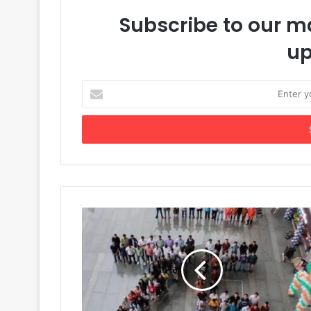
Subscribe to our ma
up
Enter
your
Email
address