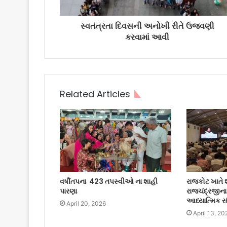
સ્વતંત્રતા દિવસની અનોખી રીતે ઉજવણી
કરવામાં આવી
Related Articles
વર્ષીતપના 423 તપસ્વીઓ ના શાહી
રાજકોટ ખાતે શા
પારણા
રાજચંદ્રજીના 
આધ્યાત્મિક 
April 20, 2026
April 13, 20