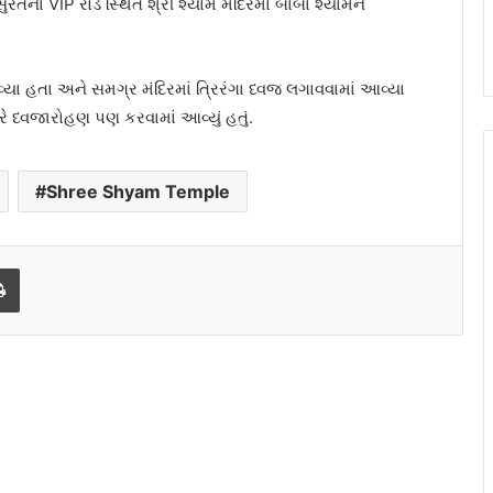
ત્તે સુરતના VIP રોડ સ્થિત શ્રી શ્યામ મંદિરમાં બાબા શ્યામને
ા હતા અને સમગ્ર મંદિરમાં ત્રિરંગા ધ્વજ લગાવવામાં આવ્યા
િરે ધ્વજારોહણ પણ કરવામાં આવ્યું હતું.
Shree Shyam Temple
l
Print
મહાવીર ઇન્ટરનેશનલ મુખ્ય શાખા, સુરત દ્વારા
500 વિદ્યાર્થીઓને શૈક્ષણિક સામગ્રીનું
વિતરણ
અષાઢી બીજે સુરતમાં જગન્નાથજી રથયાત્રામાં