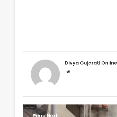
Divya Gujarati Online
Website
Read Next