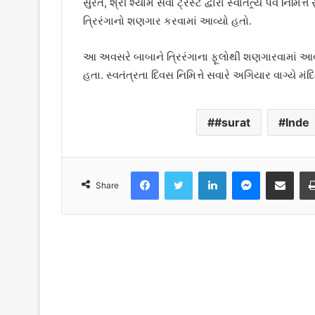
સુરત, શ્રી શ્યામ સેવા ટ્રસ્ટ દ્વારા સ્વાતંત્ર્ય પર્વ નિમિ
ત્રિરંગાનો શણગાર કરવામાં આવ્યો હતો.
આ અવસરે બાબાને ત્રિરંગાના ફૂલોથી શણગારવામાં આવ્ય
હતા. સ્વતંત્રતા દિવસ નિમિત્તે સવારે અગિયાર વાગ્યે મંદ
#surat
Inde
Facebook
Twitter
LinkedIn
Messenger
Share via Emai
Share