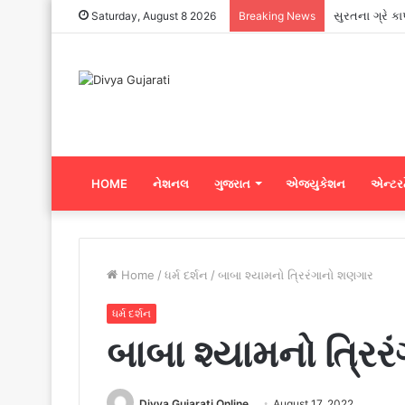
સુરતના ગ્રે ક
Saturday, August 8 2026
Breaking News
HOME
નેશનલ
ગુજરાત
એજ્યુકેશન
એન્ટરટ
Home
/
ધર્મ દર્શન
/
બાબા શ્યામનો ત્રિરંગાનો શણગાર
ધર્મ દર્શન
બાબા શ્યામનો ત્રિ
Divya Gujarati Online
August 17, 2022