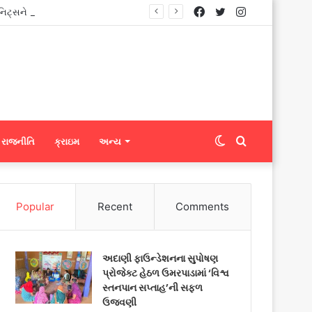
Facebook
Twitter
Instagram
નિટ્સને ફેબ્રિક એક્સપોર્ટ કરી શકશે
Switch
Search
રાજનીતિ
ક્રાઇમ
અન્ય
skin
for
Popular
Recent
Comments
અદાણી ફાઉન્ડેશનના સુપોષણ
પ્રોજેક્ટ હેઠળ ઉમરપાડામાં ‘વિશ્વ
સ્તનપાન સપ્તાહ’ની સફળ
ઉજવણી