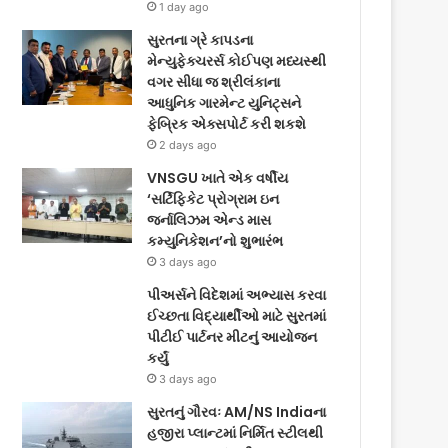
1 day ago
સુરતના ગ્રે કાપડના
મેન્યુફેક્ચરર્સ કોઈપણ મધ્યસ્થી
વગર સીધા જ શ્રીલંકાના
આધુનિક ગારમેન્ટ યુનિટ્સને
ફેબ્રિક એક્સપોર્ટ કરી શકશે
2 days ago
VNSGU ખાતે એક વર્ષીય
‘સર્ટિફિકેટ પ્રોગ્રામ ઇન
જર્નાલિઝમ એન્ડ માસ
કમ્યુનિકેશન’નો શુભારંભ
3 days ago
પીઅર્સને વિદેશમાં અભ્યાસ કરવા
ઈચ્છતા વિદ્યાર્થીઓ માટે સુરતમાં
પીટીઈ પાર્ટનર મીટનું આયોજન
કર્યું
3 days ago
સુરતનું ગૌરવઃ AM/NS Indiaના
હજીરા પ્લાન્ટમાં નિર્મિત સ્ટીલથી