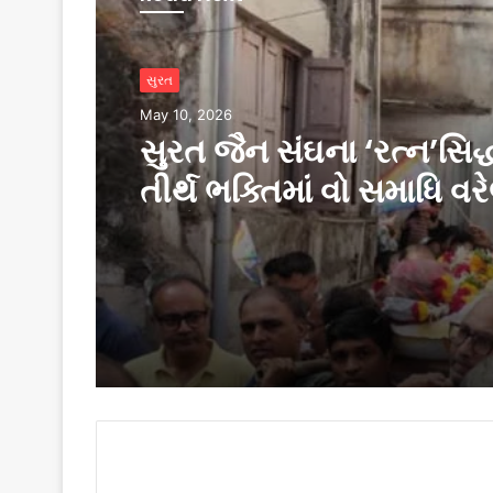
સુરત
May 10, 2026
સુરત જૈન સંઘના ‘રત્ન’સિદ
તીર્થ ભક્તિમાં વો સમાધિ વર
વિનોદ શાહની અલવિદા