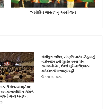
"નવોદિત ભારત" નું આયોજન
ગોપીપુરા: ભક્તિ, સંસ્કૃતિ અને ઇતિહાસનું
તીર્થસ્થાન ફરી જીવંત કરવા જૈન
સમાજની નેમ, ઉર્જા ભૂમિના ઉદ્ઘાટન
માટે દાનની સરવાણી વહી
April 6, 2026
સ્ત્રી મેદાનમાં શ્રીમદ્
૧૨૫મા સમાધિદિન નિમિત્તે
સંગમનો ભવ્ય અનુભવ
26