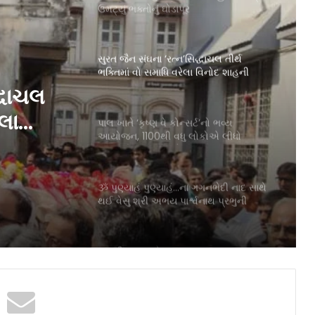
ઉમટ્યું ભક્તોનું ઘોડાપૂર
સુરત જૈન સંઘના ‘રત્ન’સિદ્ધાચલ તીર્થ
ભક્તિમાં વો સમાધિ વરેલા વિનોદ શાહની
અલવિદા
્ધાચલ
ેલા
પાલ ખાતે ‘કૃષ્ણ વે કોન્સર્ટ’નો ભવ્ય
આયોજન, 1100થી વધુ લોકોએ લીધો
આધ્યાત્મિક સંગીતનો આનંદ
ૐ પુણ્યાહં પુણ્યાહં…ના ગગનભેદી નાદ સાથે
થઈ વેસુ શ્રી અભય પાર્શ્વનાથ પ્રભુની
પ્રતિષ્ઠા
મહાવીર ઇન્ટરનેશનલ મુખ્ય શાખા, સુરત દ્વારા
500 વિદ્યાર્થીઓને શૈક્ષણિક સામગ્રીનું
વિતરણ