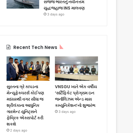
સજ્જ ભારતનું નવીનત્તમ
યુદ્ધજહાજ INS માલવણ
3 days ago
Recent Tech News
સુરતના ગ્રે કાપડના
VNSGU ખાતે એક વર્ષીય
મેન્યુફેક્ચરર્સ કોઈપણ
‘સર્ટિફિકેટ પ્રોગ્રામ ઇન
મધ્યસ્થી વગર સીધા જ
જર્નાલિઝમ એન્ડ માસ
શ્રીલંકાના આધુનિક
કમ્યુનિકેશન’નો શુભારંભ
ગારમેન્ટ યુનિટ્સને
3 days ago
ફેબ્રિક એક્સપોર્ટ કરી
શકશે
2 days ago