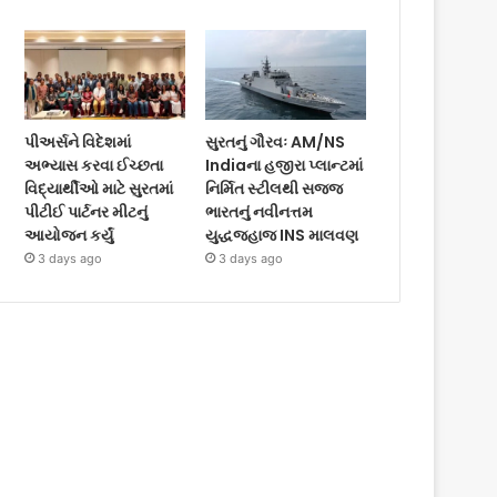
પીઅર્સને વિદેશમાં
સુરતનું ગૌરવઃ AM/NS
અભ્યાસ કરવા ઈચ્છતા
Indiaના હજીરા પ્લાન્ટમાં
વિદ્યાર્થીઓ માટે સુરતમાં
નિર્મિત સ્ટીલથી સજ્જ
પીટીઈ પાર્ટનર મીટનું
ભારતનું નવીનત્તમ
આયોજન કર્યું
યુદ્ધજહાજ INS માલવણ
3 days ago
3 days ago