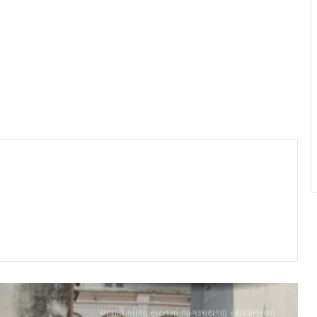
ઉમટ્યું ભક્તોનું ઘોડાપૂર
સુરત જૈન સંઘના ‘રત્ન’સિદ્ધાચલ તીર્થ
ભક્તિમાં વો સમાધિ વરેલા વિનોદ શાહની
અલવિદા
પાલ ખાતે ‘કૃષ્ણ વે કોન્સર્ટ’નો ભવ્ય
આયોજન, 1100થી વધુ લોકોએ લીધો
આધ્યાત્મિક સંગીતનો આનંદ
ૐ પુણ્યાહં પુણ્યાહં…ના ગગનભેદી નાદ સાથે
થઈ વેસુ શ્રી અભય પાર્શ્વનાથ પ્રભુની
પ્રતિષ્ઠા
મહાવીર ઇન્ટરનેશનલ મુખ્ય શાખા, સુરત દ્વારા
500 વિદ્યાર્થીઓને શૈક્ષણિક સામગ્રીનું
વિતરણ
અષાઢી બીજે સુરતમાં જગન્નાથજી રથયાત્રામાં