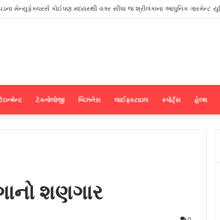
ાપડના મેન્યુફેક્ચરર્સ કોઈપણ મધ્યસ્થી વગર સીધા જ શ્રીલંકાના આધુનિક ગારમેન્ટ યુ
ેઇન્મેન્ટ
ટેકનોલોજી
બિઝનેસ
લાઈફસ્ટાઇલ
સ્પોર્ટ્સ
હેલ્થ
રંગાનો શણગાર
0