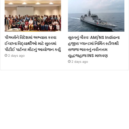
પીઅર્સને વિદેશમાં અભ્યાસ કરવા
સુરતનું ગૌરવઃ AM/NS Indiaના
ઈચ્છતા વિદ્યાર્થીઓ માટે સુરતમાં
હજીરા પ્લાન્ટમાં નિર્મિત સ્ટીલથી
પીટીઈ પાર્ટનર મીટનું આયોજન કર્યું
સજ્જ ભારતનું નવીનત્તમ
યુદ્ધજહાજ INS માલવણ
2 days ago
2 days ago