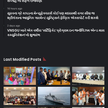
સપ્તાહ’ની સફળ ઉજવણી
16 hours ago
સુરતના ગ્રે કાપડના મેન્યુફેક્ચરર્સ કોઈપણ મધ્યસ્થી વગર સીધા જ
શ્રીલંકાના આધુનિક ગારમેન્ટ યુનિટ્સને ફેબ્રિક એક્સપોર્ટ કરી શકશે
2 days ago
VNSGU ખાતે એક વર્ષીય ‘સર્ટિફિકેટ પ્રોગ્રામ ઇન જર્નાલિઝમ એન્ડ માસ
કમ્યુનિકેશન’નો શુભારંભ
Last Modified Posts