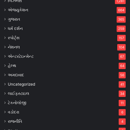
બિઝનેસ
1,281
એજ્યુકેશન
664
ગુજરાત
365
ધર્મ દર્શન
259
સ્પોર્ટ્સ
157
નેશનલ
104
એન્ટરટેઇન્મેન્ટ
67
હેલ્થ
64
અમદાવાદ
56
Uncategorized
41
લાઈફસ્ટાઇલ
34
ટેકનોલોજી
11
વડોદરા
6
રાજનીતિ
4