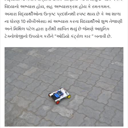
વિધ્યાનો અભ્યાસ હોય, સહ અભ્યાસક્રમ હોય કે રમતગમત.
અમારા વિદ્યાર્થીઓના ઉત્કૃષ્ટ પ્રદર્શનથી સ્પષ્ટ થાય છે કે આ શાળા
ના ધોરણ 10 સીબીએસઇ માં અભ્યાસ કરતા વિધ્યાર્થીઓ શુભ તેજાણી
અને મિથિલ પટેલ દ્વારા ફરીથી સાબિત થયું છે જેમણે આધુનિક
ટેક્નોલોજીનો ઉપયોગ કરીને “ઓડિયો કંટ્રોલ કાર ” બનાવી છે.