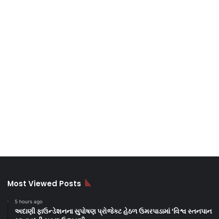
Most Viewed Posts
5 hours ago
અદાણી ફાઉન્ડેશનના સુપોષણ પ્રોજેક્ટ હેઠળ ઉમરપાડામાં ‘વિશ્વ સ્તનપાન