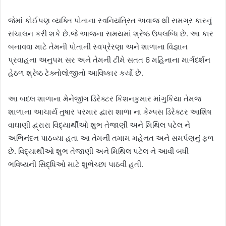
જેમાં કોઈપણ વ્યક્તિ પોતાના સ્વનિયંત્રિત અવાજ થી સમગ્ર કારનું
સંચાલન કરી શકે છે.જે આજના સમયમાં શ્રેષ્ઠ ઉપલબ્ધિ છે. આ કાર
બનાવવા માટે તેમની પોતાની સ્વપ્રેરણા અને શાળાના વિજ્ઞાન
પ્રવાહના અનુપમ સર અને તેમની ટીમે સતત 6 મહિનાના માર્ગદર્શન
હેઠળ શ્રેષ્ઠ ટેક્નોલોજીનો આવિષ્કાર કર્યો છે.
આ બદલ શાળાના મેનેજીંગ ડિરેક્ટર કિશનકુમાર માંગુકિયા તેમજ
શાળાના આચાર્ય તુષાર પરમાર દ્વારા શાળા ના કેમ્પસ ડિરેક્ટર આશિષ
વાઘાણી દ્વ્રારા વિદ્યાર્થીઓ શુભ તેજાણી અને મિથિલ પટેલ ને
અભિનંદન પાઠવ્યા હતા આ તેમની તમામ મહેનત અને સમર્પણનું ફળ
છે. વિદ્યાર્થીઓ શુભ તેજાણી અને મિથિલ પટેલ ને આવી બધી
ભવિષ્યની સિદ્ધિઓ માટે શુભેચ્છા પાઠવી હતી.