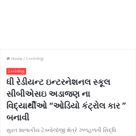
Home
/
ટેકનોલોજી
ટેકનોલોજી
ધી રેડીયન્ટ ઇન્ટરનેશનલ સ્કૂલ
સીબીએસઇ અડાજણ ના
વિદ્યાર્થીઓ “ઓડિયો કંટ્રોલ કાર ”
બનાવી
સુરત શાળાકીય ટેક્નોલૉજી ક્ષેત્રે ઝળહળતી સિદ્ધિ