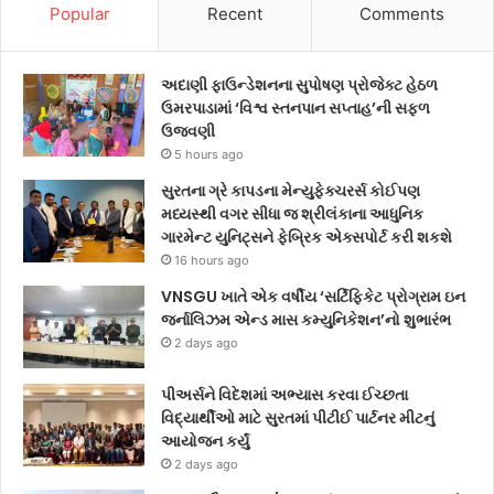
Popular
Recent
Comments
અદાણી ફાઉન્ડેશનના સુપોષણ પ્રોજેક્ટ હેઠળ
ઉમરપાડામાં ‘વિશ્વ સ્તનપાન સપ્તાહ’ની સફળ
ઉજવણી
5 hours ago
સુરતના ગ્રે કાપડના મેન્યુફેક્ચરર્સ કોઈપણ
મધ્યસ્થી વગર સીધા જ શ્રીલંકાના આધુનિક
ગારમેન્ટ યુનિટ્સને ફેબ્રિક એક્સપોર્ટ કરી શકશે
16 hours ago
VNSGU ખાતે એક વર્ષીય ‘સર્ટિફિકેટ પ્રોગ્રામ ઇન
જર્નાલિઝમ એન્ડ માસ કમ્યુનિકેશન’નો શુભારંભ
2 days ago
પીઅર્સને વિદેશમાં અભ્યાસ કરવા ઈચ્છતા
વિદ્યાર્થીઓ માટે સુરતમાં પીટીઈ પાર્ટનર મીટનું
આયોજન કર્યું
2 days ago