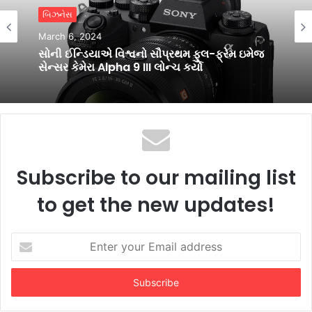
બિઝનેસ
બિઝનેસ
March 6, 2024
March 4, 2024
સોની ઈન્ડિયાએ વિશ્વનો સૌપ્રથમ ફુલ-ફ્રેમ ઇમેજ
સેન્સર કેમેરા Alpha 9 III લોન્ચ કર્યો
સેમસંગએ સેગમેન્ટમાં શ્રેષ્ઠ ડીસ્પ્લે, એન્ડ્રોઇડ
અપગ્રેડ્ઝની 4 જનરેશન્સ, સિક્યોરિટી અપડેટ્સના
5 વર્ષો અને 6000mAh બેટરી સાથે Galaxy F15
5Gને બજારમાં મુક્યો
Subscribe to our mailing list
to get the new updates!
Enter
your
Email
address