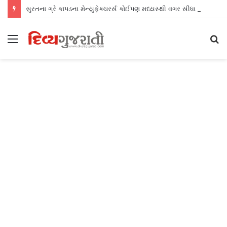
સુરતના ગ્રે કાપડના મેન્યુફેક્ચરર્સ કોઈપણ મધ્યસ્થી વગર સીધા જ શ્રીલંકાના આધુનિક ગારમેન્ટ યુનિટ્સને ફેબ્રિક એક્સપોર્ટ કરી શકશે
Menu
S
fo