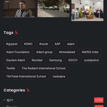
Tags
#gujarat
#SMC
#surat
AAP
adani
Adani Foundation
Adani group
Ahmedabad
AM/NS India
Gautam Adani
Mumbai
Samsung
SGCCI
suratpolice
Textile
The Radiant International School
TM Patel International School
vadodara
Categories
સુરત
1,705