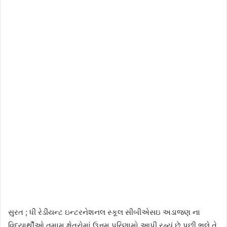
સુરત ; ધી રેડીયન્ટ ઇન્ટરનેશનલ સ્કૂલ સીબીએસઇ અડાજણ ના
વિદ્યાર્થીઓ તમામ ક્ષેત્રોમાં ઉત્તમ પરિણામો આપી રહ્યું છે પછી ભલે તે