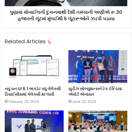
પુણામાં મોબાઈલની દુકાનમાથી દેશી તમંચાની અણીએ રૂ.30
હજારની લૂંટમાં મુંબઈથી 5 લૂંટારૂઓને ઝડપી પડાયા
Related Articles
નવું વન UI 6.1 અપડેટ વધુ ગેલેક્સી
યુડીઝ સોલ્યુશન્સને ટેક ઈન્ડિયા
ડિવાઈસીસમાં ગેલેક્સી AI લાવી
એવોર્ડ એનાયત
February 23, 2024
June 23, 2023