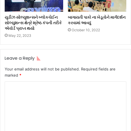
યુડીઝ સોલ્યુશન્સને બ્લોકચેઈન
બાગાયતી પાકો ના ખેડૂતોને માર્ગદર્શન
સોલ્યુશન્સ ક્ષેત્રે શ્રેષ્ઠ કંપની તરીકે
કરવામાં આવ્યું
એવૉર્ડ પ્રાપ્ત થયો
October 10, 2022
May 22, 2023
Leave a Reply
Your email address will not be published.
Required fields are
marked
*