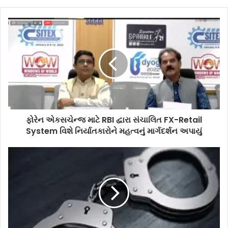
ફોરેન એકસચેન્જ માટે RBI દ્વારા સંચાલિત FX-Retail
System વિશે નિર્યાતકારોને મહત્વનું માર્ગદર્શન અપાયું