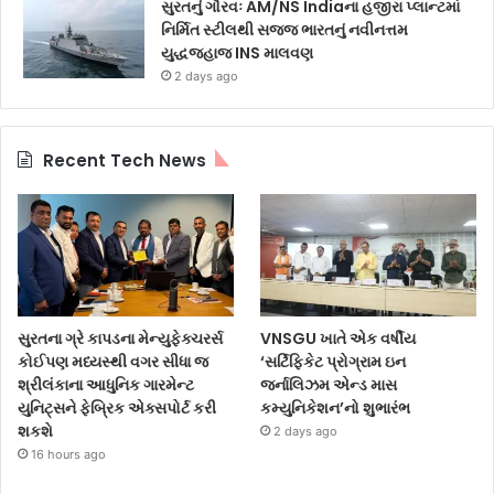
સુરતનું ગૌરવઃ AM/NS Indiaના હજીરા પ્લાન્ટમાં
નિર્મિત સ્ટીલથી સજ્જ ભારતનું નવીનત્તમ
યુદ્ધજહાજ INS માલવણ
2 days ago
Recent Tech News
સુરતના ગ્રે કાપડના મેન્યુફેક્ચરર્સ
VNSGU ખાતે એક વર્ષીય
કોઈપણ મધ્યસ્થી વગર સીધા જ
‘સર્ટિફિકેટ પ્રોગ્રામ ઇન
શ્રીલંકાના આધુનિક ગારમેન્ટ
જર્નાલિઝમ એન્ડ માસ
યુનિટ્સને ફેબ્રિક એક્સપોર્ટ કરી
કમ્યુનિકેશન’નો શુભારંભ
શકશે
2 days ago
16 hours ago