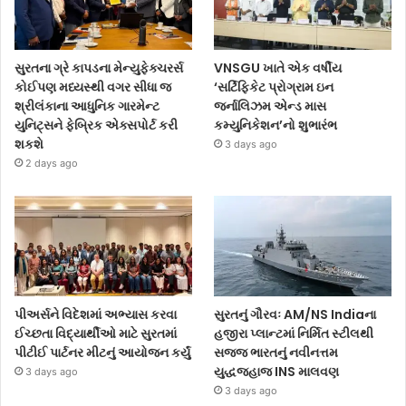
સુરતના ગ્રે કાપડના મેન્યુફેક્ચરર્સ
VNSGU ખાતે એક વર્ષીય
કોઈપણ મધ્યસ્થી વગર સીધા જ
‘સર્ટિફિકેટ પ્રોગ્રામ ઇન
શ્રીલંકાના આધુનિક ગારમેન્ટ
જર્નાલિઝમ એન્ડ માસ
યુનિટ્સને ફેબ્રિક એક્સપોર્ટ કરી
કમ્યુનિકેશન’નો શુભારંભ
શકશે
3 days ago
2 days ago
પીઅર્સને વિદેશમાં અભ્યાસ કરવા
સુરતનું ગૌરવઃ AM/NS Indiaના
ઈચ્છતા વિદ્યાર્થીઓ માટે સુરતમાં
હજીરા પ્લાન્ટમાં નિર્મિત સ્ટીલથી
પીટીઈ પાર્ટનર મીટનું આયોજન કર્યું
સજ્જ ભારતનું નવીનત્તમ
યુદ્ધજહાજ INS માલવણ
3 days ago
3 days ago