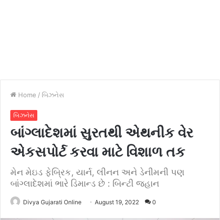
Home
/
બિઝનેસ
બિઝનેસ
બાંગ્લાદેશમાં સુરતથી એથનીક વેર
એકસપોર્ટ કરવા માટે વિશાળ તક
મેન મેઇડ ફેબ્રિક, યાર્ન, લીનન અને ડેનીમની પણ
બાંગ્લાદેશમાં ભારે ડિમાન્ડ છે : બિન્ટી જહાન
Divya Gujarati Online
August 19, 2022
0