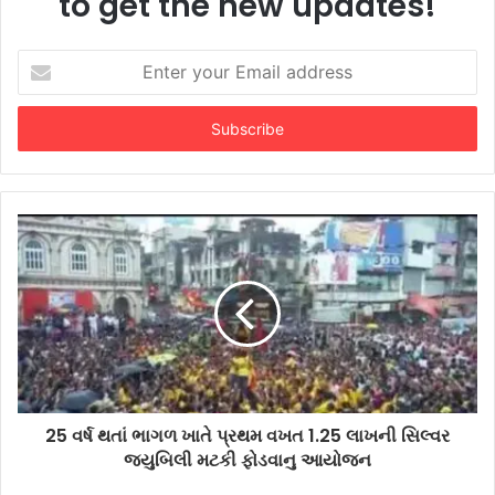
to get the new updates!
Enter
your
Email
address
25 વર્ષ થતાં ભાગળ ખાતે પ્રથમ વખત 1.25 લાખની સિલ્વર
જ્યુબિલી મટકી ફોડવાનુ આયોજન