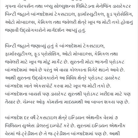
ગૃપના ચેરપર્સન તથા બ્લ્યુ સોલ્યુશન્સ લિમિટેડના મેનેજિંગ ડાયરેકટર
બિન્ટી જહાને બાંગ્લાદેશમાં ટેકસટાઇલ, ફાર્માસ્યુટીકલ, ફૂડ પ્રોસેસિંગ,
ઓટો મોબાઇલ્સ, કેમિકલ તથા જ્વેલરી ક્ષેત્રે ખૂબ જ મોટી તકો હોવાનું
જણાવી ઉદ્યોગકારોને માર્ગદર્શન આપ્યું હતું.
બિન્ટી જહાને જણાવ્યું હતું કે બાંગ્લાદેશમાં ટેકસટાઇલ,
ફાર્માસ્યુટીકલ, ફૂડ પ્રોસેસિંગ, ઓટો મોબાઇલ્સ, કેમિકલ તથા
જ્વેલરી માટે ખૂબ જ મોટું માર્કેટ છે. સુરતની મોટા ભાગની પ્રોડકટ
બાંગ્લાદેશમાં આવે છે પરંતુ એ વાયા કોલકાતા વિગેરે થઇને આવે છે.
આથી સુરતના ઉદ્યોગકારોને આ વિવિધ ક્ષેત્રે પ્રોડકટ ડાયરેકટ
બાંગ્લાદેશ ખાતે એકસપોર્ટ કરવા માટે ખૂબ જ મોટી તકો છે.
બાંગ્લાદેશના બાયર્સ પણ ડાયરેકટ સુરતથી પ્રોડકટ ખરીદવા માટે પણ
તૈયાર છે. ચેમ્બર ઓફ કોમર્સના માધ્યમથી આ બાબત શકય પણ છે.
બાંગ્લાદેશ દર વર્ષે ટેકસટાઇલ ક્ષેત્રે ઇન્ડિયન એથનીક વેરમાં ૭
બિલિયન યુએસ ડોલરનું ઇમ્પોર્ટ કરે છે. સુરતમાં ઇન્ડિયન એથનીક
વેરમાં જે ટ્રેડીશન છે તે જ ટ્રેડીશન બાંગ્લાદેશમાં પણ છે. આથી