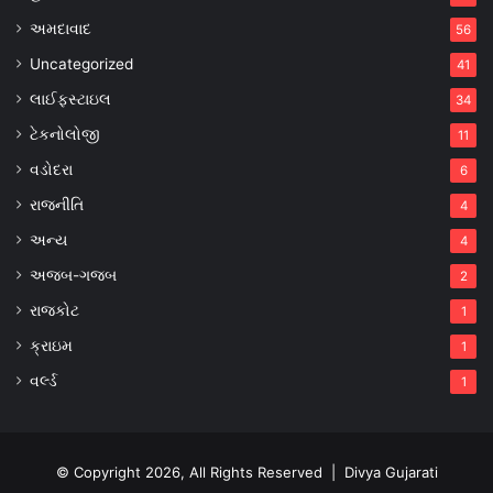
અમદાવાદ
56
Uncategorized
41
લાઈફસ્ટાઇલ
34
ટેકનોલોજી
11
વડોદરા
6
રાજનીતિ
4
અન્ય
4
અજબ-ગજબ
2
રાજકોટ
1
ક્રાઇમ
1
વર્લ્ડ
1
© Copyright 2026, All Rights Reserved |
Divya Gujarati