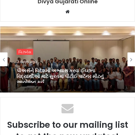
Divya Gujarati Online
Website
બિઝનેસ
3 days ago
પીઅર્સને વિદેશમાં અભ્યાસ કરવા ઈચ્છતા
વિદ્યાર્થીઓ માટે સુરતમાં પીટીઈ પાર્ટનર મીટનું
આયોજન કર્યું
Subscribe to our mailing list