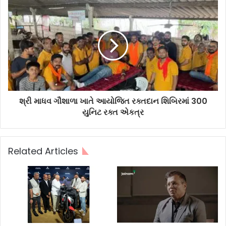
શ્રી માધવ ગૌશાળા ખાતે આયોજિત રક્તદાન શિબિરમાં 300
યુનિટ રક્ત એકત્ર
Related Articles