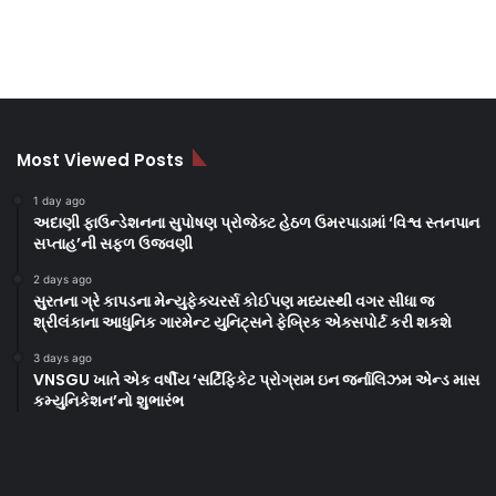
Most Viewed Posts
1 day ago
અદાણી ફાઉન્ડેશનના સુપોષણ પ્રોજેક્ટ હેઠળ ઉમરપાડામાં ‘વિશ્વ સ્તનપાન
સપ્તાહ’ની સફળ ઉજવણી
2 days ago
સુરતના ગ્રે કાપડના મેન્યુફેક્ચરર્સ કોઈપણ મધ્યસ્થી વગર સીધા જ
શ્રીલંકાના આધુનિક ગારમેન્ટ યુનિટ્સને ફેબ્રિક એક્સપોર્ટ કરી શકશે
3 days ago
VNSGU ખાતે એક વર્ષીય ‘સર્ટિફિકેટ પ્રોગ્રામ ઇન જર્નાલિઝમ એન્ડ માસ
કમ્યુનિકેશન’નો શુભારંભ