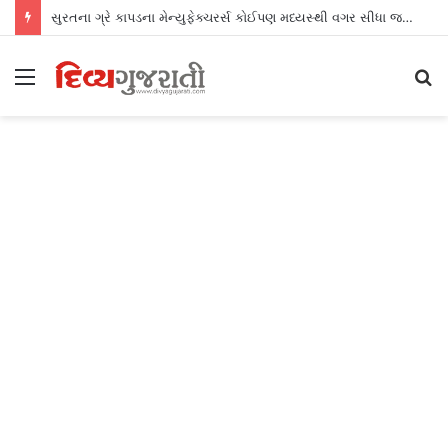
સુરતના ગ્રે કાપડના મેન્યુફેક્ચરર્સ કોઈપણ મધ્યસ્થી વગર સીધા જ શ્રીલંકાના આધુનિક ગારમેન્ટ યુનિટ્સને ફેબ્રિક એક્સપોર્ટ કરી શકશે
Menu
S
fo