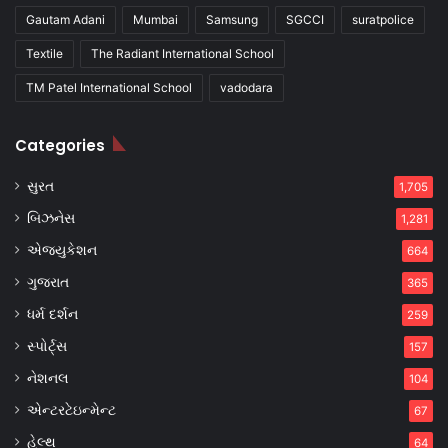
Gautam Adani
Mumbai
Samsung
SGCCI
suratpolice
Textile
The Radiant International School
TM Patel International School
vadodara
Categories
સુરત
1,705
બિઝનેસ
1,281
એજ્યુકેશન
664
ગુજરાત
365
ધર્મ દર્શન
259
સ્પોર્ટ્સ
157
નેશનલ
104
એન્ટરટેઇન્મેન્ટ
67
હેલ્થ
64