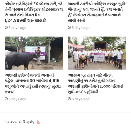
એવોર ઇલેક્ટ્રિકે EX લોન્ચ કરી, જે
ચાયની ટપરીથી ઓફિસ કમ્યુટ સુધી:
તેની પ્રથમ ઇલેક્ટ્રિક મોટરસાઇકલ
જૈનમનું ‘કલ જાનતે હૈં, કલ બનાતે
છે અને તેની કિંમત Rs.
હૈં’ કેમ્પેઇન રોકાણકારોને બતાવશે
1,24,999થી શરૂ થાય છે
સાચો રસ્તો
5 days ago
5 days ago
અદાણી ફાઉન્ડેશનની અનોખી
આસામ પૂર રાહત માટે ગૌતમ
પહેલ: વાગરાના 30 ગામોમાં 4,915
અદાણીનું ૧૧ કરોડનું યોગદાન,
પશુઓને અપાયું રસીકરણનું ‘સુરક્ષા
અદાણી ફાઉન્ડેશને ૮,૦૦૦ પરિવારો
કવચ’
સુધી મદદ પહોંચાડી
5 days ago
6 days ago
Leave a Reply