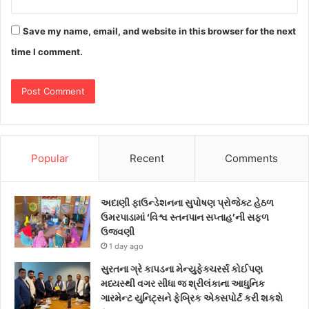
Save my name, email, and website in this browser for the next
time I comment.
Popular
Recent
Comments
અદાણી ફાઉન્ડેશનના સુપોષણ પ્રોજેક્ટ હેઠળ
ઉમરપાડામાં ‘વિશ્વ સ્તનપાન સપ્તાહ’ની સફળ
ઉજવણી
1 day ago
સુરતના ગ્રે કાપડના મેન્યુફેક્ચરર્સ કોઈપણ
મધ્યસ્થી વગર સીધા જ શ્રીલંકાના આધુનિક
ગારમેન્ટ યુનિટ્સને ફેબ્રિક એક્સપોર્ટ કરી શકશે