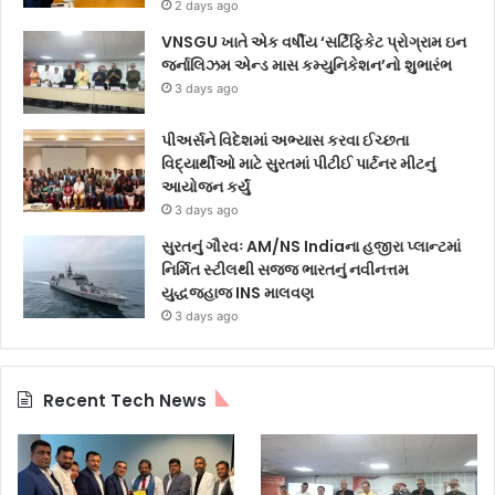
2 days ago
VNSGU ખાતે એક વર્ષીય ‘સર્ટિફિકેટ પ્રોગ્રામ ઇન
જર્નાલિઝમ એન્ડ માસ કમ્યુનિકેશન’નો શુભારંભ
3 days ago
પીઅર્સને વિદેશમાં અભ્યાસ કરવા ઈચ્છતા
વિદ્યાર્થીઓ માટે સુરતમાં પીટીઈ પાર્ટનર મીટનું
આયોજન કર્યું
3 days ago
સુરતનું ગૌરવઃ AM/NS Indiaના હજીરા પ્લાન્ટમાં
નિર્મિત સ્ટીલથી સજ્જ ભારતનું નવીનત્તમ
યુદ્ધજહાજ INS માલવણ
3 days ago
Recent Tech News