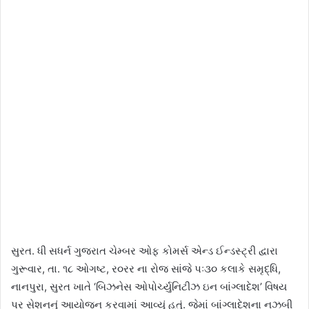
સુરત. ધી સધર્ન ગુજરાત ચેમ્બર ઓફ કોમર્સ એન્ડ ઈન્ડસ્ટ્રી દ્વારા
ગુરૂવાર, તા. ૧૮ ઓગષ્ટ, ર૦રર ના રોજ સાંજે પઃ૩૦ કલાકે સમૃદ્ધિ,
નાનપુરા, સુરત ખાતે ‘બિઝનેસ ઓપોર્ચ્યુનિટીઝ ઇન બાંગ્લાદેશ’ વિષય
પર સેશનનું આયોજન કરવામાં આવ્યું હતું. જેમાં બાંગ્લાદેશના નઝબી