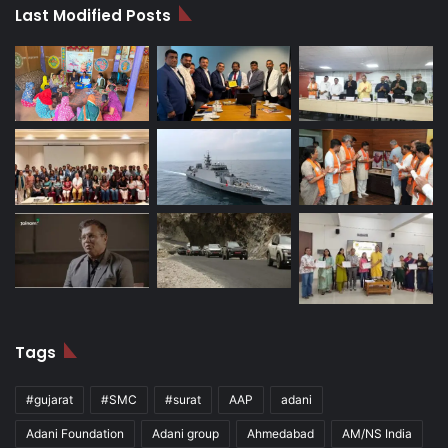
Last Modified Posts
Tags
#gujarat
#SMC
#surat
AAP
adani
Adani Foundation
Adani group
Ahmedabad
AM/NS India