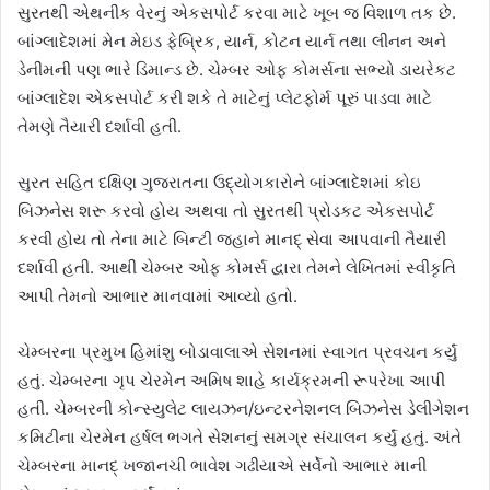
સુરતથી એથનીક વેરનું એકસપોર્ટ કરવા માટે ખૂબ જ વિશાળ તક છે.
બાંગ્લાદેશમાં મેન મેઇડ ફેબ્રિક, યાર્ન, કોટન યાર્ન તથા લીનન અને
ડેનીમની પણ ભારે ડિમાન્ડ છે. ચેમ્બર ઓફ કોમર્સના સભ્યો ડાયરેકટ
બાંગ્લાદેશ એકસપોર્ટ કરી શકે તે માટેનું પ્લેટફોર્મ પૂરું પાડવા માટે
તેમણે તૈયારી દર્શાવી હતી.
સુરત સહિત દક્ષિણ ગુજરાતના ઉદ્યોગકારોને બાંગ્લાદેશમાં કોઇ
બિઝનેસ શરૂ કરવો હોય અથવા તો સુરતથી પ્રોડકટ એકસપોર્ટ
કરવી હોય તો તેના માટે બિન્ટી જહાને માનદ્‌ સેવા આપવાની તૈયારી
દર્શાવી હતી. આથી ચેમ્બર ઓફ કોમર્સ દ્વારા તેમને લેખિતમાં સ્વીકૃતિ
આપી તેમનો આભાર માનવામાં આવ્યો હતો.
ચેમ્બરના પ્રમુખ હિમાંશુ બોડાવાલાએ સેશનમાં સ્વાગત પ્રવચન કર્યું
હતું. ચેમ્બરના ગૃપ ચેરમેન અમિષ શાહે કાર્યક્રમની રૂપરેખા આપી
હતી. ચેમ્બરની કોન્સ્યુલેટ લાયઝન/ઇન્ટરનેશનલ બિઝનેસ ડેલીગેશન
કમિટીના ચેરમેન હર્ષલ ભગતે સેશનનું સમગ્ર સંચાલન કર્યું હતું. અંતે
ચેમ્બરના માનદ્‌ ખજાનચી ભાવેશ ગઢીયાએ સર્વેનો આભાર માની