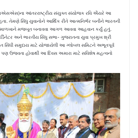
ચએસએસ)ના આંતરરાષ્ટ્રીય સંયુક્ત સંયોજક રવિ ઐયરે આ
 હતા. તેમણે સિંધુ યુવાનોને આર્થિક રીતે આત્મનિર્ભર બનીને ભારતની
 માળખાને મજબૂત બનાવવા આગળ આવવા આહવાન કર્યું હતું.
ડિનેટર અને ભારતીય સિંધુ સભા- ગુજરાતના યુવા પ્રમુખ શ્રી
ખત સિંધી સમુદાય માટે યોજાયેલી આ ગ્લોબલ સમિટને અભૂતપૂર્વ
િવસ પણ ઉજવતા હોવાથી આ દિવસ અમારા માટે સવિશેષ મહત્વનો