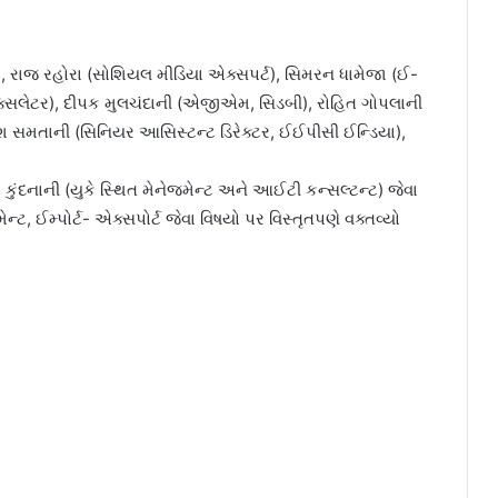
), રાજ રહોરા (સોશિયલ મીડિયા એક્સપર્ટ), સિમરન ધામેજા (ઈ-
 એક્સલેટર), દીપક મુલચંદાની (એજીએમ, સિડબી), રોહિત ગોપલાની
કેશ સમતાની (સિનિયર આસિસ્ટન્ટ ડિરેક્ટર, ઈઈપીસી ઈન્ડિયા),
કુંદનાની (યુકે સ્થિત મેનેજમેન્ટ અને આઈટી કન્સલ્ટન્ટ) જેવા
ેન્ટ, ઈમ્પોર્ટ- એક્સપોર્ટ જેવા વિષયો પર વિસ્તૃતપણે વક્તવ્યો