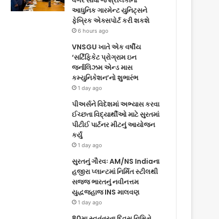
વગર સીધા જ શ્રીલંકાના
આધુનિક ગારમેન્ટ યુનિટ્સને
ફેબ્રિક એક્સપોર્ટ કરી શકશે
6 hours ago
VNSGU ખાતે એક વર્ષીય
‘સર્ટિફિકેટ પ્રોગ્રામ ઇન
જર્નાલિઝમ એન્ડ માસ
કમ્યુનિકેશન’નો શુભારંભ
1 day ago
પીઅર્સને વિદેશમાં અભ્યાસ કરવા
ઈચ્છતા વિદ્યાર્થીઓ માટે સુરતમાં
પીટીઈ પાર્ટનર મીટનું આયોજન
કર્યું
1 day ago
સુરતનું ગૌરવઃ AM/NS Indiaના
હજીરા પ્લાન્ટમાં નિર્મિત સ્ટીલથી
સજ્જ ભારતનું નવીનત્તમ
યુદ્ધજહાજ INS માલવણ
1 day ago
80મા સ્વતંત્રતા દિવસ નિમિત્તે