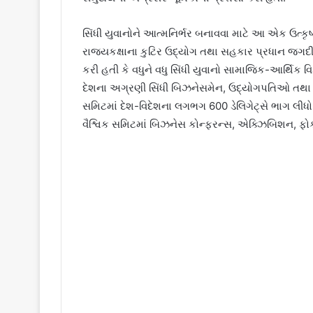
સિંધી યુવાનોને આત્મનિર્ભર બનાવવા માટે આ એક ઉત્કૃ
રાજ્યકક્ષાના કુટિર ઉદ્યોગ તથા સહકાર પ્રધાન જગદ
કરી હતી કે વધુને વધુ સિંધી યુવાનો સામાજિક-આર્થિક 
દેશના અગ્રણી સિંધી બિઝનેસમેન, ઉદ્યોગપતિઓ તથા પ્રો
સમિટમાં દેશ-વિદેશના લગભગ 600 ડેલિગેટ્સે ભાગ લ
વૈશ્વિક સમિટમાં બિઝનેસ કોન્ફરન્સ, એક્ઝિબિશન, ફોક 