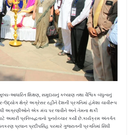
આધારિત શિક્ષણ, સમુદાયનું કલ્યાણ તથા વૈશ્વિક બંધુત્વનું
ઉદ્યોગ ક્ષેત્રે અગ્રેસર રહીને દેશની પ્રગતિમાં હંમેશા ચાવીરૂપ
 સિંધી અગ્રણીઓને એક મંચ પર લાવીને અને તેમના થકી
માટે અમારી પ્રતિબદ્ધતાનો પુનરોચ્ચાર કર્યો છે.કાર્યક્રમ અંતર્ગત
કરણ પ્રધાન પ્રદીપસિંહ પરમારે ગુજરાતની પ્રગતિમાં સિંધી