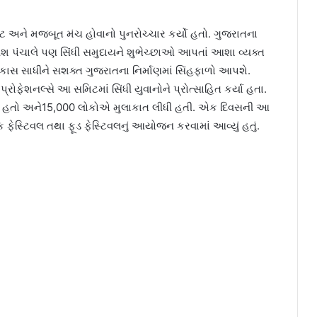
ષ્ટ અને મજબૂત મંચ હોવાનો પુનરોચ્ચાર કર્યો હતો. ગુજરાતના
ીશ પંચાલે પણ સિંધી સમુદાયને શુભેચ્છાઓ આપતાં આશા વ્યક્ત
વિકાસ સાધીને સશક્ત ગુજરાતના નિર્માણમાં સિંહફાળો આપશે.
ફેશનલ્સે આ સમિટમાં સિંધી યુવાનોને પ્રોત્સાહિત કર્યા હતા.
ીધો હતો અને15,000 લોકોએ મુલાકાત લીધી હતી. એક દિવસની આ
ફેસ્ટિવલ તથા ફૂડ ફેસ્ટિવલનું આયોજન કરવામાં આવ્યું હતું.