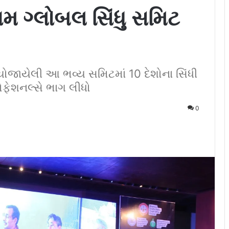
મ ગ્લોબલ સિંધુ સમિટ
ા યોજાયેલી આ ભવ્ય સમિટમાં 10 દેશોના સિંધી
ફેશનલ્સે ભાગ લીધો
0