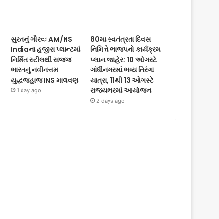
સુરતનું ગૌરવઃ AM/NS
80મા સ્વતંત્રતા દિવસ
Indiaના હજીરા પ્લાન્ટમાં
નિમિત્તે ભાજપનો કાર્યક્રમ
નિર્મિત સ્ટીલથી સજ્જ
પ્લાન જાહેર: 10 ઓગસ્ટે
ભારતનું નવીનત્તમ
ગાંધીનગરમાં ભવ્ય તિરંગા
યુદ્ધજહાજ INS માલવણ
યાત્રા, 11થી 13 ઓગસ્ટે
રાજ્યભરમાં આયોજન
1 day ago
2 days ago