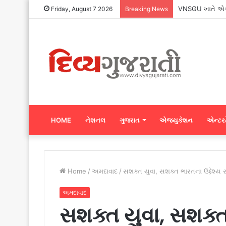
VNSGU ખાતે એક વ
Friday, August 7 2026
Breaking News
HOME
નેશનલ
ગુજરાત
એજ્યુકેશન
એન્ટરટ
Home
/
અમદાવાદ
/
સશક્ત યુવા, સશક્ત ભારતના ઉદ્દેશ્ય
અમદાવાદ
સશક્ત યુવા, સશક્ત 