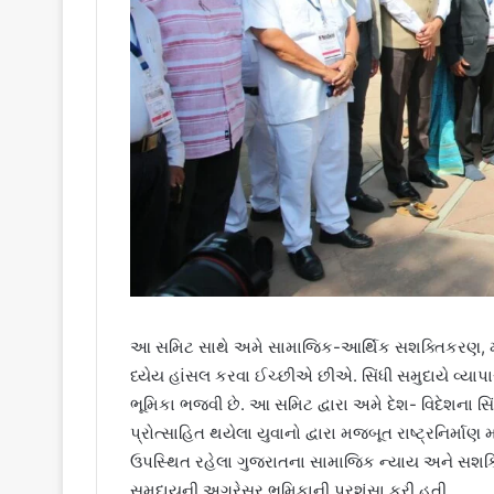
આ સમિટ સાથે અમે સામાજિક-આર્થિક સશક્તિકરણ, મૂલ્ય-
ધ્યેય હાંસલ કરવા ઈચ્છીએ છીએ. સિંધી સમુદાયે વ્યાપાર-
ભૂમિકા ભજવી છે. આ સમિટ દ્વારા અમે દેશ- વિદેશના
પ્રોત્સાહિત થયેલા યુવાનો દ્વારા મજબૂત રાષ્ટ્રનિર્માણ 
ઉપસ્થિત રહેલા ગુજરાતના સામાજિક ન્યાય અને સશક્તિ
સમુદાયની અગ્રેસર ભૂમિકાની પ્રશંસા કરી હતી.