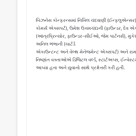
બિઝનેસ કોન્ફરન્સમાં નિખિલ ચંદવાણી (ઈન્ફ્લુએન્સર
કોમર્સ એક્સપર્ટ), ઉમેશ ઉત્તમચંદાની (ફાઉન્ડર, દેવ
(આંત્રપ્રિન્યોર, ફાઉન્ડર-સીઈઓ, જેમ પાર્ટનર્સ), મુ
અનિલ ભંભાની (ચાર્ટર્ડ
એકાઉન્ટન્ટ અને વેલ્થ મેનેજમેન્ટ એક્સપર્ટ) અને રામ 
નિષ્ણાંત વક્તાઓએ ડિજિટલ વર્લ્ડ, સ્ટાર્ટઅપ્સ, ઈન્વેસ્ટમ
આપ્યા હતા અને યુવાનો સાથે પ્રશ્નોત્તરી કરી હતી.