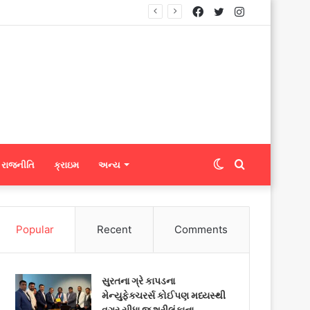
Facebook
Twitter
Instagram
Switch
Search
રાજનીતિ
ક્રાઇમ
અન્ય
skin
for
Popular
Recent
Comments
સુરતના ગ્રે કાપડના
મેન્યુફેક્ચરર્સ કોઈપણ મધ્યસ્થી