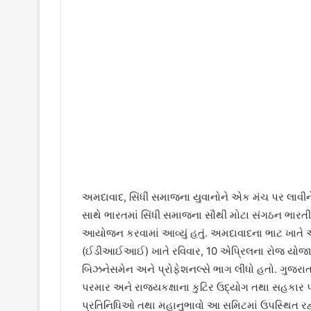
અમદાવાદ, સિંધી સમાજના યુવાનોને એક મંચ પર લાવીને 
સાથે ભારતમાં સિંધી સમાજના સૌથી મોટા સંગઠન ભારતીય 
આયોજન કરવામાં આવ્યું હતું. અમદાવાદના ભાટ ખાતે આં
(ઈડીઆઈઆઈ) ખાતે રવિવાર, 10 એપ્રિલના રોજ યોજાયે
બિઝનેસમેન અને પ્રોફેશનલ્સે ભાગ લીધો હતો. ગુજરા
પરમાર અને રાજ્યકક્ષાના કુટિર ઉદ્યોગ તથા સહકાર 
પ્રતિનિધિઓ તથા મહાનુભાવો આ સમિટમાં ઉપસ્થિત રહ્