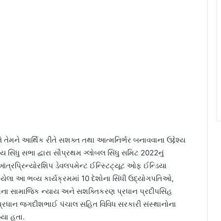
તેમને આર્થિક રીતે સશક્ત તથા આત્મનિર્ભર બનાવવાના ઉદ્દેશ્ય
સિંધુ સભા દ્વારા સૌપ્રથમ ગ્લોબલ સિંધુ સમિટ 2022નું
ત્રપ્રિન્યોરશિપ ડેવલપમેન્ટ ઈન્સ્ટિટ્યૂટ ઓફ ઈન્ડિયા
લા આ ભવ્ય કાર્યક્રમમાં 10 દેશોના સિંધી ઉદ્યોગપતિઓ,
તના સામાજિક ન્યાય અને સશક્તિકરણ પ્રધાન પ્રદીપસિંહ
પ્રધાન જગદીશભાઈ પંચાલ સહિત વિવિધ સરકારી સંસ્થાનોના
યા હતા.