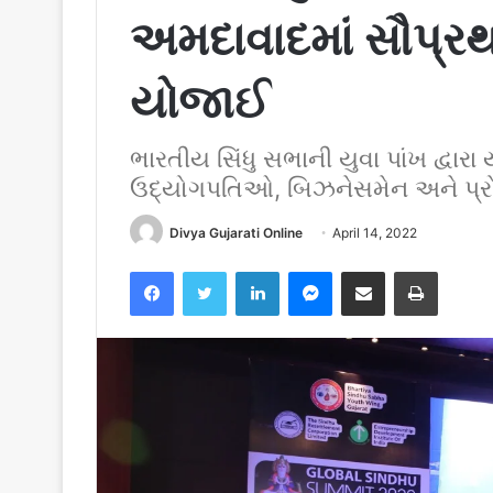
અમદાવાદમાં સૌપ્રથ
યોજાઈ
ભારતીય સિંધુ સભાની યુવા પાંખ દ્વાર
ઉદ્યોગપતિઓ, બિઝનેસમેન અને પ્રો
Divya Gujarati Online
April 14, 2022
Facebook
Twitter
LinkedIn
Messenger
Share via Email
Print