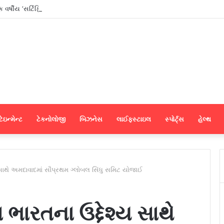
ર્ષીય ‘સર્ટિફિકેટ પ્રોગ્રામ ઇન જર્નાલિઝમ એન્ડ માસ કમ્યુનિકેશન’નો શુભારંભ
ેઇન્મેન્ટ
ટેકનોલોજી
બિઝનેસ
લાઈફસ્ટાઇલ
સ્પોર્ટ્સ
હેલ્થ
 સાથે અમદાવાદમાં સૌપ્રથમ ગ્લોબલ સિંધુ સમિટ યોજાઈ
ભારતના ઉદ્દેશ્ય સાથે