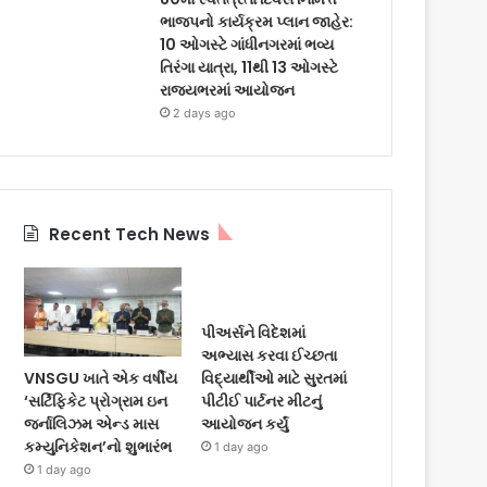
ભાજપનો કાર્યક્રમ પ્લાન જાહેર:
10 ઓગસ્ટે ગાંધીનગરમાં ભવ્ય
તિરંગા યાત્રા, 11થી 13 ઓગસ્ટે
રાજ્યભરમાં આયોજન
2 days ago
Recent Tech News
પીઅર્સને વિદેશમાં
અભ્યાસ કરવા ઈચ્છતા
VNSGU ખાતે એક વર્ષીય
વિદ્યાર્થીઓ માટે સુરતમાં
‘સર્ટિફિકેટ પ્રોગ્રામ ઇન
પીટીઈ પાર્ટનર મીટનું
જર્નાલિઝમ એન્ડ માસ
આયોજન કર્યું
કમ્યુનિકેશન’નો શુભારંભ
1 day ago
1 day ago