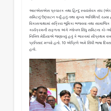
આરએસએસ પ્રચારક તથા હિન્દુ સ્વયંસેવક સંઘ (એ
સમિટનું ઉદ્ઘાટન કર્યું હતું તથા મુખ્ય અતિથિપદે રહ્યા
વિકાસગાથામાં સક્રિય ભૂમિકા ભજવવા તથા સામાજિક
કાર્યક્રમની સફળતા અંગે ગ્લોબલ સિંધુ સમિટના કો-ઓર્
નિખિલ મેઠિયાએ જણાવ્યું હતું કે ભારતમાં સૌપ્રથમ વ
પ્રતિસાદ મળ્યો હતો. 10 એપ્રિલે અમે સિંધી ભાષા દ
હતો.