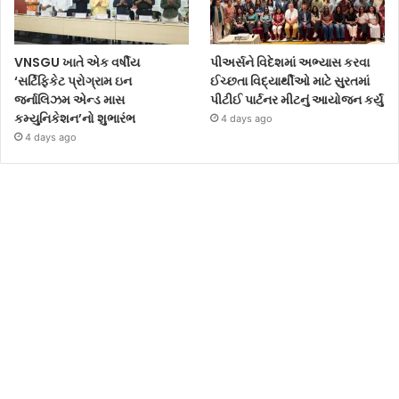
VNSGU ખાતે એક વર્ષીય
પીઅર્સને વિદેશમાં અભ્યાસ કરવા
‘સર્ટિફિકેટ પ્રોગ્રામ ઇન
ઈચ્છતા વિદ્યાર્થીઓ માટે સુરતમાં
જર્નાલિઝમ એન્ડ માસ
પીટીઈ પાર્ટનર મીટનું આયોજન કર્યું
કમ્યુનિકેશન’નો શુભારંભ
4 days ago
4 days ago