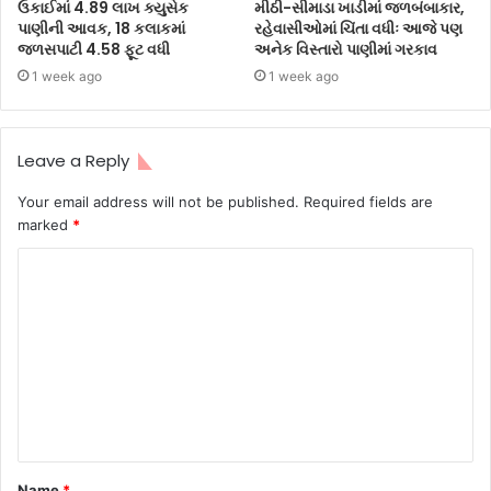
ઉકાઈમાં 4.89 લાખ ક્યુસેક
મીઠી-સીમાડા ખાડીમાં જળબંબાકાર,
પાણીની આવક, 18 કલાકમાં
રહેવાસીઓમાં ચિંતા વધીઃ આજે પણ
જળસપાટી 4.58 ફૂટ વધી
અનેક વિસ્તારો પાણીમાં ગરકાવ
1 week ago
1 week ago
Leave a Reply
Your email address will not be published.
Required fields are
marked
*
Name
*