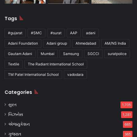
Tags
#gujarat
#SMC
#surat
AAP
adani
Adani Foundation
Adani group
Ahmedabad
AM/NS India
Gautam Adani
Mumbai
Samsung
SGCCI
suratpolice
Textile
The Radiant International School
TM Patel International School
vadodara
Categories
સુરત
1,705
બિઝનેસ
1,281
એજ્યુકેશન
665
ગુજરાત
365