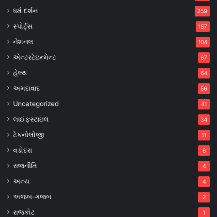
ધર્મ દર્શન
259
સ્પોર્ટ્સ
157
નેશનલ
104
એન્ટરટેઇન્મેન્ટ
67
હેલ્થ
64
અમદાવાદ
56
Uncategorized
41
લાઈફસ્ટાઇલ
34
ટેકનોલોજી
11
વડોદરા
6
રાજનીતિ
4
અન્ય
4
અજબ-ગજબ
2
રાજકોટ
1