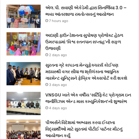
એલ.પી. સવાણી એકેડેમી દ્વારા સિનર્જિયા 3.0 –
ભવ્ય આંતરશાળા રમતોત્સવનું આયોજન
7 hours ago
અદાણી ફાઉન્ડેશનના સુપોષણ પ્રોજેક્ટ હેઠળ
ઉમરપાડામાં ‘વિશ્વ સ્તનપાન સપ્તાહ’ની સફળ
ઉજવણી
2 days ago
સુરતના ગ્રે કાપડના મેન્યુફેક્ચરર્સ કોઈપણ
મધ્યસ્થી વગર સીધા જ શ્રીલંકાના આધુનિક
ગારમેન્ટ યુનિટ્સને ફેબ્રિક એક્સપોર્ટ કરી શકશે
3 days ago
VNSGU ખાતે એક વર્ષીય ‘સર્ટિફિકેટ પ્રોગ્રામ ઇન
જર્નાલિઝમ એન્ડ માસ કમ્યુનિકેશન’નો શુભારંભ
4 days ago
પીઅર્સને વિદેશમાં અભ્યાસ કરવા ઈચ્છતા
વિદ્યાર્થીઓ માટે સુરતમાં પીટીઈ પાર્ટનર મીટનું
આયોજન કર્યું