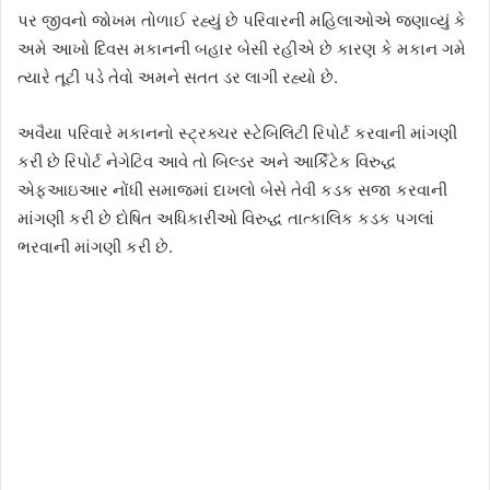
પર જીવનો જોખમ તોળાઈ રહ્યું છે પરિવારની મહિલાઓએ જણાવ્યું કે
અમે આખો દિવસ મકાનની બહાર બેસી રહીએ છે કારણ કે મકાન ગમે
ત્યારે તૂટી પડે તેવો અમને સતત ડર લાગી રહ્યો છે.
અવૈયા પરિવારે મકાનનો સ્ટ્રક્ચર સ્ટેબિલિટી રિપોર્ટ કરવાની માંગણી
કરી છે રિપોર્ટ નેગેટિવ આવે તો બિલ્ડર અને આર્કિટેક વિરુદ્ધ
એફઆઇઆર નોંધી સમાજમાં દાખલો બેસે તેવી કડક સજા કરવાની
માંગણી કરી છે દોષિત અધિકારીઓ વિરુદ્ધ તાત્કાલિક કડક પગલાં
ભરવાની માંગણી કરી છે.