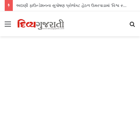
અદાણી ફાઉન્ડેશનના સુપોષણ પ્રોજેક્ટ હેઠળ ઉમરપાડામાં ‘વિશ્વ સ્તનપાન સપ્તાહ’ની સફળ ઉજવણી
Menu
S
fo