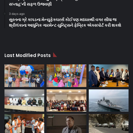
સપ્તાહ’ની સફળ ઉજવણી
3 days ago
સુરતના ગ્રે કાપડના મેન્યુફેક્ચરર્સ કોઈપણ મધ્યસ્થી વગર સીધા જ
શ્રીલંકાના આધુનિક ગારમેન્ટ યુનિટ્સને ફેબ્રિક એક્સપોર્ટ કરી શકશે
Last Modified Posts