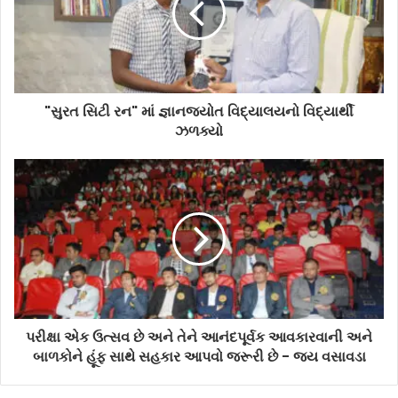
"સુરત સિટી રન" માં જ્ઞાનજ્યોત વિદ્યાલયનો વિદ્યાર્થી
ઝળક્યો
પરીક્ષા એક ઉત્સવ છે અને તેને આનંદપૂર્વક આવકારવાની અને
બાળકોને હૂંફ સાથે સહકાર આપવો જરૂરી છે - જય વસાવડા