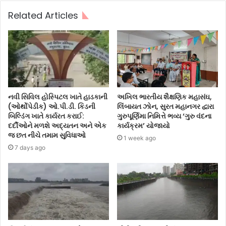
Related Articles
નવી સિવિલ હોસ્પિટલ ખાતે હાડકાની
અખિલ ભારતીય શૈક્ષણિક મહાસંઘ,
(ઓર્થોપેડીક) ઓ.પી.ડી. કિડની
લિંબાયત ઝોન, સુરત મહાનગર દ્વારા
બિલ્ડિંગ ખાતે કાર્યરત કરાઈ:
ગુરુપૂર્ણિમા નિમિત્તે ભવ્ય ‘ગુરુ વંદના
દર્દીઓને મળશે અદ્યતન અને એક
કાર્યક્રમ’ યોજાયો
જ છત નીચે તમામ સુવિધાઓ
1 week ago
7 days ago