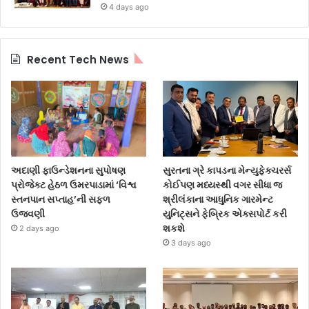
4 days ago
Recent Tech News
અદાણી ફાઉન્ડેશનના સુપોષણ
સુરતના ગ્રે કાપડના મેન્યુફેક્ચરર્સ
પ્રોજેક્ટ હેઠળ ઉમરપાડામાં ‘વિશ્વ
કોઈપણ મધ્યસ્થી વગર સીધા જ
સ્તનપાન સપ્તાહ’ની સફળ
શ્રીલંકાના આધુનિક ગારમેન્ટ
ઉજવણી
યુનિટ્સને ફેબ્રિક એક્સપોર્ટ કરી
શકશે
2 days ago
3 days ago