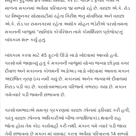
સંયુક્ત કુટુંબમાં ૪૫ વર્ષથી વસવાટ કરે છે. ગાઉન્ડ ફ્લોર પ્લસ બે
માળના મકાનમાં અવૈયા પરિવારના ૧૪ સભ્યો રહે છે. વરાછા એ.કે. રોડ
પર વિષ્ણુનગર સોસાયટીમાં રહેતા ગિરીશ ભનુ મોવલિયા અને વરાછા
એ.કે. રોડ પર રામનગરમાં રહેતા અશોક મોહન ભંડેરીએ પરસોત્તમના
મકાનની બાજુમાં “સાનિધ્ધ કોર્પોરેશન નામે કોમર્શિયલ પ્રોજેક્ટનું
બાંધકામ શરૂ કર્યુ હતું.
બાંધકામ કરવા માટે 45 ફૂટનો ઊંડો ખાડો ખોદવામાં આવ્યો હતો.
પરસોત્તમે જણાવ્યું હતું કે મકાનની બાજુમાં યોગ્ય જગ્યા છોડ્યા વગર
દીવાલ અને મકાનના કોલમની અડોઅડ ખાડો ખોદવામાં આવતા મકાન
અંદાજિત ત્રણ ઇંચ નમી ગયું છે. મકાનમાં અનેક જગ્યાએ દીવાલમાં
તિરાડ પડી ગઇ છે. પરસોત્તમભાઇના પરિજનો ગભરાઇ ગયા છે. મકાન
ગમેત્યારે પડી જવાની સંભાવના છે.
પરસોત્તમભાઇએ સમગ્ર પ્રકરણમાં વરાછા ઝોનમાં ફરિયાદ કરી હતી,
પરંતુ વરાછા ઝોનના અધિકારીઓ બીજ તળાશિલાકાંડ થવાની રાહ
જોતા હોય તેમ કોઇ કાર્યવાહી કરી નથી. મકાન ગમે ત્યારે પડી જાય
તેવી સંભાવના છે મકાન માં વસવાટ કરતા અવૈયા પરિવારના 14 સભ્યો