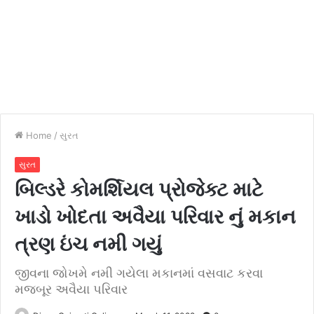
Home
/
સુરત
સુરત
બિલ્ડરે કોમર્શિયલ પ્રોજેક્ટ માટે
ખાડો ખોદતા અવૈયા પરિવાર નું મકાન
ત્રણ ઇંચ નમી ગયું
જીવના જોખમે નમી ગયેલા મકાનમાં વસવાટ કરવા
મજબૂર અવૈયા પરિવાર