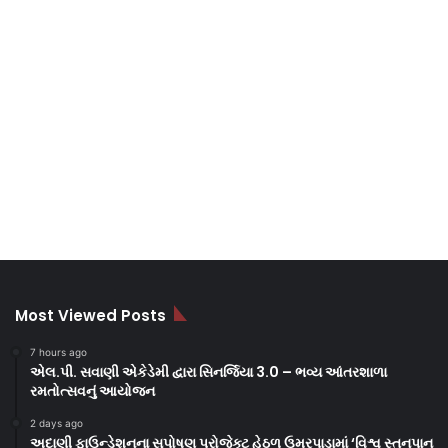
Most Viewed Posts
7 hours ago
એલ.પી. સવાણી એકેડેમી દ્વારા સિનર્જિયા 3.0 – ભવ્ય આંતરશાળા
રમતોત્સવનું આયોજન
2 days ago
અદાણી ફાઉન્ડેશનના સુપોષણ પ્રોજેક્ટ હેઠળ ઉમરપાડામાં ‘વિશ્વ સ્તનપાન