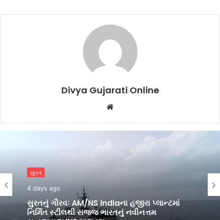
Divya Gujarati Online
Website
સુરત
4 days ago
સુરતનું ગૌરવઃ AM/NS Indiaના હજીરા પ્લાન્ટમાં
નિર્મિત સ્ટીલથી સજ્જ ભારતનું નવીનત્તમ
યુદ્ધજહાજ INS માલવણ