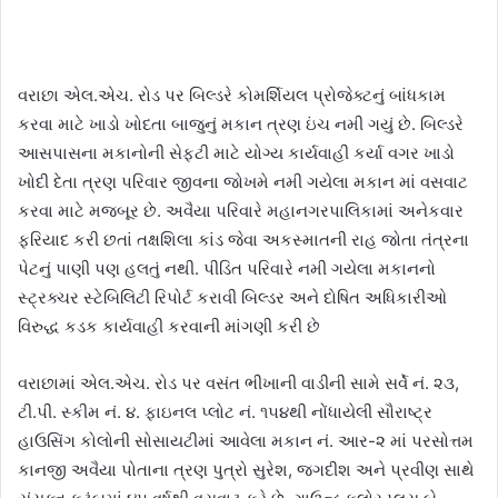
વરાછા એલ.એચ. રોડ પર બિલ્ડરે કોમર્શિયલ પ્રોજેક્ટનું બાંધકામ
કરવા માટે ખાડો ખોદતા બાજુનું મકાન ત્રણ ઇંચ નમી ગયું છે. બિલ્ડરે
આસપાસના મકાનોની સેફટી માટે યોગ્ય કાર્યવાહી કર્યા વગર ખાડો
ખોદી દેતા ત્રણ પરિવાર જીવના જોખમે નમી ગયેલા મકાન માં વસવાટ
કરવા માટે મજબૂર છે. અવૈયા પરિવારે મહાનગરપાલિકામાં અનેકવાર
ફરિયાદ કરી છતાં તક્ષશિલા કાંડ જેવા અકસ્માતની રાહ જોતા તંત્રના
પેટનું પાણી પણ હલતું નથી. પીડિત પરિવારે નમી ગયેલા મકાનનો
સ્ટ્રક્ચર સ્ટેબિલિટી રિપોર્ટ કરાવી બિલ્ડર અને દોષિત અધિકારીઓ
વિરુદ્ધ કડક કાર્યવાહી કરવાની માંગણી કરી છે
વરાછામાં એલ.એચ. રોડ પર વસંત ભીખાની વાડીની સામે સર્વે નં. ૨૩,
ટી.પી. સ્કીમ નં. ૪. ફાઇનલ પ્લોટ નં. ૧૫૪થી નોંધાયેલી સૌરાષ્ટ્ર
હાઉસિંગ કોલોની સોસાયટીમાં આવેલા મકાન નં. આર-૨ માં પરસોત્તમ
કાનજી અવૈયા પોતાના ત્રણ પુત્રો સુરેશ, જગદીશ અને પ્રવીણ સાથે