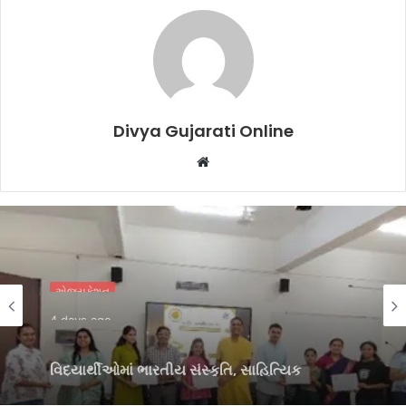
Divya Gujarati Online
Website
એજ્યુકેશન
4 days ago
વિદ્યાર્થીઓમાં ભારતીય સંસ્કૃતિ, સાહિત્યિક
અભિવ્યક્તિ, સર્જનાત્મકતા ઉજાગર કરવા VNSGU
ખાતે વિવિધ સ્પર્ધાઓ યોજાઈ