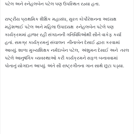
પટેલ અને સ્નેહલબેન પટેલ પણ ઉપસ્થિત રહ્યા હતા.
રાષ્ટ્રીય પ્રાથમિક શૈક્ષિક મહાસંઘ, સુરત કોર્પોરેશનના અધ્યક્ષ
મહેશભાઈ પટેલ અને મહિલા ઉપાધ્યક્ષ સ્નેહલબેન પટેલે પણ
કાર્યક્રમમાં હાજર રહી સંગઠનની ગતિવિધિઓથી સૌને વાકેફ કર્યા
હતાં. સમગ્ર કાર્યક્રમનું સંચાલન નીનાબેન દેસાઈ દ્વારા કરવામાં
આવ્યું. શાળા મુખ્યશિક્ષક નર્મદાબેન પટેલ, અંશુમન દેસાઈ અને તરલ
પટેલે આનુષંગિક વ્યવસ્થાઓ કરી કાર્યક્રમને સફળ બનાવવામાં
પોતાનું યોગદાન આપ્યું. અંતે સૌ રાષ્ટ્રગીતના ગાન સાથે છૂટા પડ્યા.