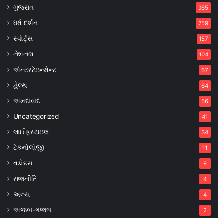
ગુજરાત
365
ધર્મ દર્શન
259
સ્પોર્ટ્સ
157
નેશનલ
104
એન્ટરટેઇન્મેન્ટ
67
હેલ્થ
64
અમદાવાદ
56
Uncategorized
41
લાઈફસ્ટાઇલ
34
ટેકનોલોજી
11
વડોદરા
6
રાજનીતિ
4
અન્ય
4
અજબ-ગજબ
2