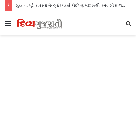
સુરતના ગ્રે કાપડના મેન્યુફેક્ચરર્સ કોઈપણ મધ્યસ્થી વગર સીધા જ શ્રીલંકાના આધુનિક ગારમેન્ટ યુનિટ્સને ફેબ્રિક એક્સપોર્ટ કરી શકશે
Menu
S
fo