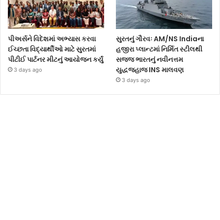
પીઅર્સને વિદેશમાં અભ્યાસ કરવા
સુરતનું ગૌરવઃ AM/NS Indiaના
ઈચ્છતા વિદ્યાર્થીઓ માટે સુરતમાં
હજીરા પ્લાન્ટમાં નિર્મિત સ્ટીલથી
પીટીઈ પાર્ટનર મીટનું આયોજન કર્યું
સજ્જ ભારતનું નવીનત્તમ
યુદ્ધજહાજ INS માલવણ
3 days ago
3 days ago