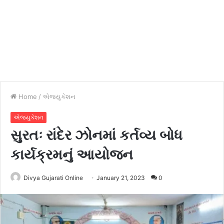
Home
/
એજ્યુકેશન
એજ્યુકેશન
સુરતઃ રાંદેર ઝોનમાં કર્તવ્ય બોધ
કાર્યક્રમનું આયોજન
Divya Gujarati Online
January 21, 2023
0