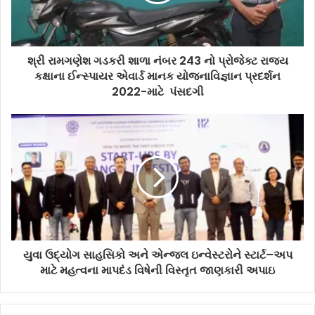
શ્રી રામગણેશ ગડકરી શાળા નંબર 243 નો પ્રોજેક્ટ રાજ્ય
કક્ષાના ઈન્સ્પાયર એવાર્ડ માનક યોજનાવિજ્ઞાન પ્રદર્શન
2022-માટે પંસદગી
યુવા ઉદ્યોગ સાહસિકો અને એન્જલ ઇન્વેસ્ટરોને સ્ટાર્ટ–અપ
માટે મહત્વના માપદંડ વિષેની વિસ્તૃત જાણકારી અપાઇ