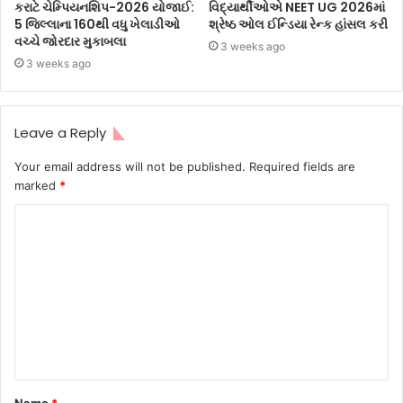
કરાટે ચેમ્પિયનશિપ-2026 યોજાઈ:
વિદ્યાર્થીઓએ NEET UG 2026માં
5 જિલ્લાના 160થી વધુ ખેલાડીઓ
શ્રેષ્ઠ ઓલ ઈન્ડિયા રેન્ક હાંસલ કરી
વચ્ચે જોરદાર મુકાબલા
3 weeks ago
3 weeks ago
Leave a Reply
Your email address will not be published.
Required fields are
marked
*