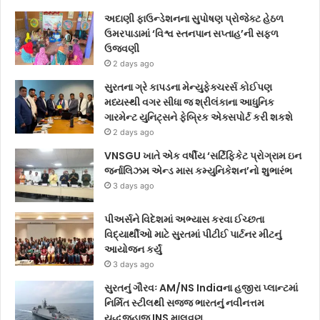
અદાણી ફાઉન્ડેશનના સુપોષણ પ્રોજેક્ટ હેઠળ
ઉમરપાડામાં ‘વિશ્વ સ્તનપાન સપ્તાહ’ની સફળ
ઉજવણી
2 days ago
સુરતના ગ્રે કાપડના મેન્યુફેક્ચરર્સ કોઈપણ
મધ્યસ્થી વગર સીધા જ શ્રીલંકાના આધુનિક
ગારમેન્ટ યુનિટ્સને ફેબ્રિક એક્સપોર્ટ કરી શકશે
2 days ago
VNSGU ખાતે એક વર્ષીય ‘સર્ટિફિકેટ પ્રોગ્રામ ઇન
જર્નાલિઝમ એન્ડ માસ કમ્યુનિકેશન’નો શુભારંભ
3 days ago
પીઅર્સને વિદેશમાં અભ્યાસ કરવા ઈચ્છતા
વિદ્યાર્થીઓ માટે સુરતમાં પીટીઈ પાર્ટનર મીટનું
આયોજન કર્યું
3 days ago
સુરતનું ગૌરવઃ AM/NS Indiaના હજીરા પ્લાન્ટમાં
નિર્મિત સ્ટીલથી સજ્જ ભારતનું નવીનત્તમ
યુદ્ધજહાજ INS માલવણ