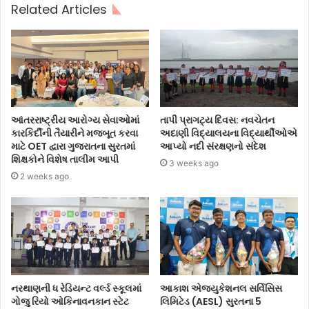
Related Articles
આંતરરાષ્ટ્રીય આરોગ્ય સેવાઓમાં
તાપી પ્રાગટ્ય દિવસ: નવચેતન
કારકિર્દીની તૈયારીને મજબૂત કરવા
અદાણી વિદ્યાલયના વિદ્યાર્થીઓએ
માટે OET દ્વારા ગુજરાતના સુરતમાં
આપ્યો નદી સંરક્ષણનો સંદેશ
શિક્ષકોને વિશેષ તાલીમ આપી
3 weeks ago
2 weeks ago
નરથાણની ધ રેડિયન્ટ વર્લ્ડ સ્કૂલમાં
આકાશ એજ્યુકેશનલ સર્વિસિસ
ગોજુ રિયો ઓકિનાવનકાન સ્ટેટ
લિમિટેડ (AESL) સુરતના 5