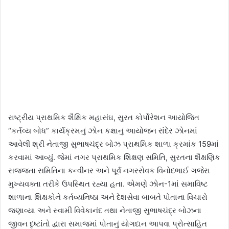
રાષ્ટ્રીય પ્રાથમિક શૈક્ષિક મહાસંઘ, સુરત કોર્પોરેશન આયોજિત
“કર્તવ્ય બોધ” કાર્યક્રમનું ઝોન કક્ષાનું આયોજન રાંદેર ઝોનમાં
આવેલી શ્રી નેતાજી સુભાષચંદ્ર બોઝ પ્રાથમિક શાળા ક્રમાંક 159માં
કરવામાં આવ્યું. જેમાં નગર પ્રાથમિક શિક્ષણ સમિતિ, સુરતના શૈક્ષણિક
સજ્જતા સમિતિના કન્વીનર અને પૂર્વ નગરસેવક વિનોદભાઈ ગજેરા
મુખ્યવક્તા તરીકે ઉપસ્થિત રહ્યા હતા. એમણે ઝોન-1માં સમાવિષ્ટ
શાળાના શિક્ષકોને કર્તવ્યનિષ્ઠા અને દેશસેવા બાબતે પોતાના વિચારો
જણાવ્યા અને સ્વામી વિવેકાનંદ તથા નેતાજી સુભાષચંદ્ર બોઝના
જીવન દૃષ્ટાંતો દ્વારા સમાજમાં પોતાનું યોગદાન આપવા પ્રોત્સાહિત