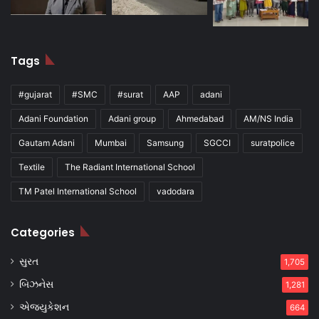
Tags
#gujarat
#SMC
#surat
AAP
adani
Adani Foundation
Adani group
Ahmedabad
AM/NS India
Gautam Adani
Mumbai
Samsung
SGCCI
suratpolice
Textile
The Radiant International School
TM Patel International School
vadodara
Categories
સુરત
1,705
બિઝનેસ
1,281
એજ્યુકેશન
664