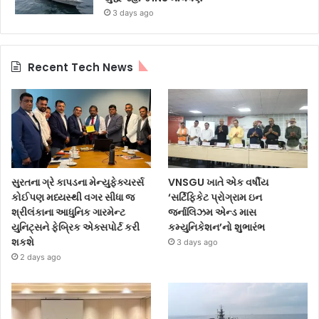
3 days ago
Recent Tech News
સુરતના ગ્રે કાપડના મેન્યુફેક્ચરર્સ
VNSGU ખાતે એક વર્ષીય
કોઈપણ મધ્યસ્થી વગર સીધા જ
‘સર્ટિફિકેટ પ્રોગ્રામ ઇન
શ્રીલંકાના આધુનિક ગારમેન્ટ
જર્નાલિઝમ એન્ડ માસ
યુનિટ્સને ફેબ્રિક એક્સપોર્ટ કરી
કમ્યુનિકેશન’નો શુભારંભ
શકશે
3 days ago
2 days ago