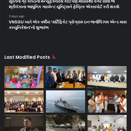
સુરતના ગ્રે કાપડના મેન્યુફેક્ચરર્સ કોઈપણ મધ્યસ્થી વગર સીધા જ
શ્રીલંકાના આધુનિક ગારમેન્ટ યુનિટ્સને ફેબ્રિક એક્સપોર્ટ કરી શકશે
3 days ago
VNSGU ખાતે એક વર્ષીય ‘સર્ટિફિકેટ પ્રોગ્રામ ઇન જર્નાલિઝમ એન્ડ માસ
કમ્યુનિકેશન’નો શુભારંભ
Last Modified Posts