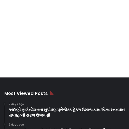
Most Viewed Posts
2 days ago
અદાણી ફાઉન્ડેશનના સુપોષણ પ્રોજેક્ટ હેઠળ ઉમરપાડામાં ‘વિશ્વ સ્તનપાન
સપ્તાહ’ની સફળ ઉજવણી
2 days ago