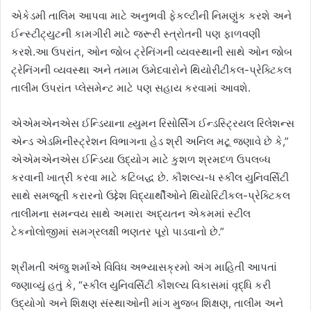
એકેડમી તાલિમ આપવા માટે અનુભવી ફેકલ્ટીની નિમણુંક કરશે અને
ઈન્સ્ટીટ્યુટની કામગીરી માટે જરૂરી સ્ત્રોતની પણ ફાળવણી
કરશે.આ ઉપરાંત, ઓન જોબ ટ્રેનિંગની વ્યવસ્થાની સાથે ઓન જોબ
ટ્રેનિંગની વ્યવસ્થા અને તમામ ઉમેદવારોને થિયોરીટીકલ-પ્રેક્ટિકલ
તાલીમ ઉપરાંત પ્લેસમેન્ટ માટે પણ સહાય કરવામાં આવશે.
એએમએનએસ ઈન્ડિયાના હ્યુમન રિસોર્સિંગ ઈન્ડસ્ટ્રિયલ રિલેશન્સ
એન્ડ એડમિનીસ્ટ્રેશન વિભાગના હેડ શ્રી અનિલ મટૂ જણાવે છે કે,”
એએમએનએસ ઈન્ડિયા ઉદ્યોગ માટે કુશળ શ્રમદળ ઉપલબ્ધ
કરવાની ખાત્રી કરવા માટે કટિબદ્ધ છે. કૌશલ્ય-ધ સ્કીલ યુનિવર્સિટી
સાથે સમજૂતી કરારનો ઉદ્દેશ વિદ્યાર્થીઓને થિયોરિટીકલ-પ્રેક્ટિકલ
તાલીમના સમન્વય સાથે અમારા અદ્યતન એકમમાં સ્ટીલ
ટેકનોલોજીમાં સમગ્રલક્ષી ભણતર પૂરો પાડવાનો છે.”
શ્રીમતી અંજુ શર્માએ વિવિધ અભ્યાસક્રમો અંગ માહિતી આપતાં
જણાવ્યું હતું કે, “સ્કીલ યુનિવર્સિટી કૌશલ્ય વિકાસમાં વૃદ્ધિ કરી
ઉદ્યોગો અને શિક્ષણ સંસ્થાઓની માંગ મુજબ શિક્ષણ, તાલીમ અને