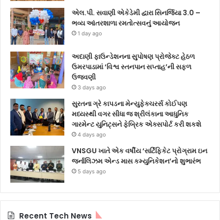
એલ.પી. સવાણી એકેડેમી દ્વારા સિનર્જિયા 3.0 –
ભવ્ય આંતરશાળા રમતોત્સવનું આયોજન
1 day ago
અદાણી ફાઉન્ડેશનના સુપોષણ પ્રોજેક્ટ હેઠળ
ઉમરપાડામાં ‘વિશ્વ સ્તનપાન સપ્તાહ’ની સફળ
ઉજવણી
3 days ago
સુરતના ગ્રે કાપડના મેન્યુફેક્ચરર્સ કોઈપણ
મધ્યસ્થી વગર સીધા જ શ્રીલંકાના આધુનિક
ગારમેન્ટ યુનિટ્સને ફેબ્રિક એક્સપોર્ટ કરી શકશે
4 days ago
VNSGU ખાતે એક વર્ષીય ‘સર્ટિફિકેટ પ્રોગ્રામ ઇન
જર્નાલિઝમ એન્ડ માસ કમ્યુનિકેશન’નો શુભારંભ
5 days ago
Recent Tech News