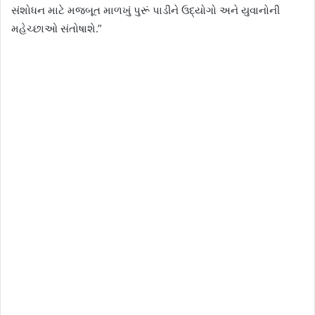
સંશોધન માટે મજબૂત માળખું પુરૂં પાડીને ઉદ્યોગો અને યુવાનોની
મહેચ્છાઓ સંતોષાશે.”