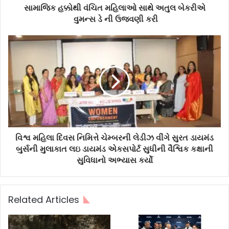
સામાજિક હક્કોથી વંચિત મહિલાઓ સાથે અતુલ બેકરીએ
વુમન્સ ડે ની ઉજવણી કરી
વિશ્વ મહિલા દિવસ નિમિત્તે ચેમ્બરની લેડીઝ વીંગે સુરત ડાયમંડ
બુર્સની મુલાકાત લઇ ડાયમંડ એકસપોર્ટ સુધીની વૈશ્વિક કક્ષાની
સુવિધાનો અભ્યાસ કર્યો
Related Articles