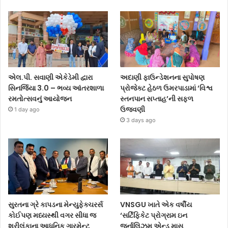
અદાણી ફાઉન્ડેશનના સુપોષણ
એલ.પી. સવાણી એકેડેમી દ્વારા
પ્રોજેક્ટ હેઠળ ઉમરપાડામાં ‘વિશ્વ
સિનર્જિયા 3.0 – ભવ્ય આંતરશાળા
સ્તનપાન સપ્તાહ’ની સફળ
રમતોત્સવનું આયોજન
ઉજવણી
1 day ago
3 days ago
સુરતના ગ્રે કાપડના મેન્યુફેક્ચરર્સ
VNSGU ખાતે એક વર્ષીય
કોઈપણ મધ્યસ્થી વગર સીધા જ
‘સર્ટિફિકેટ પ્રોગ્રામ ઇન
શ્રીલંકાના આધુનિક ગારમેન્ટ
જર્નાલિઝમ એન્ડ માસ