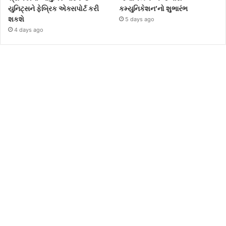
યુનિટ્સને ફેબ્રિક એક્સપોર્ટ કરી
કમ્યુનિકેશન’નો શુભારંભ
શકશે
5 days ago
4 days ago