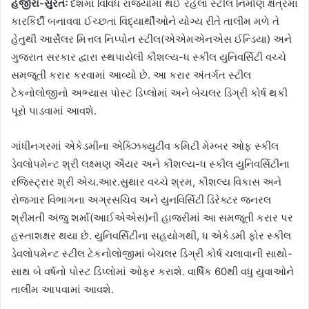
હજીરા-સુરતઃ
દેશમાં વિવિધ રાજ્યોમાં થઈ રહેલા સ્ટીલ નિર્માણ ક્ષેત્રમાં
કારકિર્દી બનાવવા ઈચ્છતાં વિદ્યાર્થીઓને યોગ્ય રીતે તાલીમ મળે તે
હેતુથી આર્સેલર મિત્તલ નિપ્પોન સ્ટીલ(એએમએનએસ ઈન્ડિયા) અને
ગુજરાત સરકાર દ્વારા સ્થપાયેલી કૌશલ્ય-ધ સ્કીલ યુનિવર્સિટી વચ્ચે
સમજૂતી કરાર કરવામાં આવ્યો છે. આ કરાર અંતર્ગત સ્ટીલ
ટેકનોલોજીનો અભ્યાસ પોસ્ટ ડિપ્લોમાં અને બેચલર ડિગ્રી કોર્ષ થકી
પૂરો પાડવામાં આવશે.
ગાંધીનગરમાં એકેડમીના એક્ઝિક્યુટીવ કમિટી મેમ્બર ઓફ સ્કીલ
ડેવલોપમેન્ટ શ્રી લક્ષ્મણ ઐયર અને કૌશલ્ય-ધ સ્કીલ યુનિવર્સિટીના
રજિસ્ટ્રાર શ્રી એચ.આર.સુથાર વચ્ચે શ્રમ, કૌશલ્ય વિકાસ અને
રોજગાર વિભાગના અગ્રસચિવ અને યુનવિર્સિટી ડિરેક્ટર જનરલ
શ્રીમતી અંજુ શર્મા(આઈએએસ)ની હાજરીમાં આ સમજૂતી કરાર પર
હસ્તાશક્ષર થયા છે. યુનિવર્સિટીના સહયોગથી, ધ એકેડમી ફોર સ્કીલ
ડેવલોપમેન્ટ સ્ટીલ ટેકનોલોજીમાં બેચલર ડિગ્રી કોર્ષ ચલાવાની સાથો-
સાથ બે વર્ષનો પોસ્ટ ડિપ્લોમાં ઓફર કરાશે. વાર્ષિક 60થી વધુ યુવાઓને
તાલીમ આપવામાં આવશે.