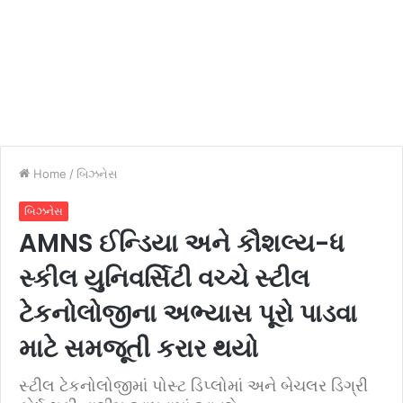
Home
/
બિઝનેસ
બિઝનેસ
AMNS ઈન્ડિયા અને કૌશલ્ય-ધ
સ્કીલ યુનિવર્સિટી વચ્ચે સ્ટીલ
ટેકનોલોજીના અભ્યાસ પૂરો પાડવા
માટે સમજૂતી કરાર થયો
સ્ટીલ ટેકનોલોજીમાં પોસ્ટ ડિપ્લોમાં અને બેચલર ડિગ્રી