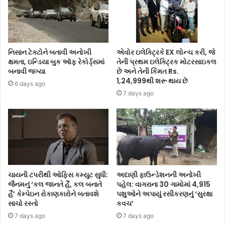
નિસાન ટેક્ટોને બતાવી અનોખી
એવોર ઇલેક્ટ્રિકે EX લોન્ચ કરી, જે
ક્ષમતા, ઇન્ડિયા બુક ઑફ રેકોર્ડ્સમાં
તેની પ્રથમ ઇલેક્ટ્રિક મોટરસાઇકલ
બનાવી જગ્યા
છે અને તેની કિંમત Rs.
1,24,999થી શરૂ થાય છે
6 days ago
7 days ago
ચાયની ટપરીથી ઓફિસ કમ્યુટ સુધી:
અદાણી ફાઉન્ડેશનની અનોખી
જૈનમનું ‘કલ જાનતે હૈં, કલ બનાતે
પહેલ: વાગરાના 30 ગામોમાં 4,915
હૈં’ કેમ્પેઇન રોકાણકારોને બતાવશે
પશુઓને અપાયું રસીકરણનું ‘સુરક્ષા
સાચો રસ્તો
કવચ’
7 days ago
7 days ago