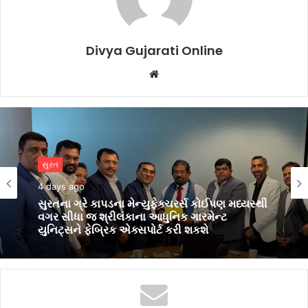
Divya Gujarati Online
Website
સુરત
4 days ago
સુરતના ગ્રે કાપડના મેન્યુફેક્ચરર્સ કોઈપણ મધ્યસ્થી
વગર સીધા જ શ્રીલંકાના આધુનિક ગારમેન્ટ
યુનિટ્સને ફેબ્રિક એક્સપોર્ટ કરી શકશે