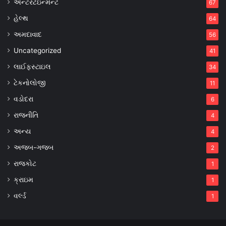
એન્ટરટેઇન્મેન્ટ
67
હેલ્થ
64
અમદાવાદ
56
Uncategorized
41
લાઈફસ્ટાઇલ
34
ટેકનોલોજી
11
વડોદરા
6
રાજનીતિ
4
અન્ય
4
અજબ-ગજબ
2
રાજકોટ
1
ક્રાઇમ
1
વર્લ્ડ
1