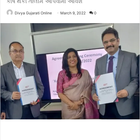
કોર્ષ થકી તાલીમ આપવામાં આવશે
Divya Gujarati Online
March 9, 2022
0