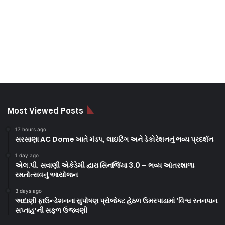
Most Viewed Posts
17 hours ago
સરસાણા AC Dome ખાતે મંડપ, લાઇટિંગ અને ડેકોરેશનનું ભવ્ય પ્રદર્શન
1 day ago
એલ.પી. સવાણી એકેડેમી દ્વારા સિનર્જિયા 3.0 – ભવ્ય આંતરશાળા
રમતોત્સવનું આયોજન
3 days ago
અદાણી ફાઉન્ડેશનના સુપોષણ પ્રોજેક્ટ હેઠળ ઉમરપાડામાં ‘વિશ્વ સ્તનપાન
સપ્તાહ’ની સફળ ઉજવણી