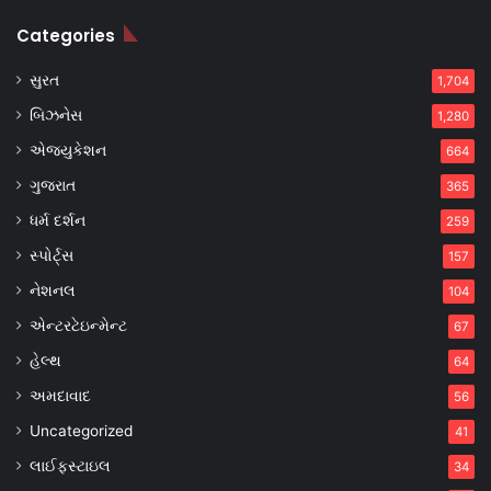
Categories
સુરત
1,704
બિઝનેસ
1,280
એજ્યુકેશન
664
ગુજરાત
365
ધર્મ દર્શન
259
સ્પોર્ટ્સ
157
નેશનલ
104
એન્ટરટેઇન્મેન્ટ
67
હેલ્થ
64
અમદાવાદ
56
Uncategorized
41
લાઈફસ્ટાઇલ
34