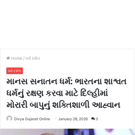
Home
/
ધર્મ દર્શન
ધર્મ દર્શન
માનસ સનાતન ધર્મ: ભારતના શાશ્વત
ધર્મનું રક્ષણ કરવા માટે દિલ્હીમાં
મોરારી બાપુનું શક્તિશાળી આહ્વાન
Divya Gujarati Online
January 28, 2026
0