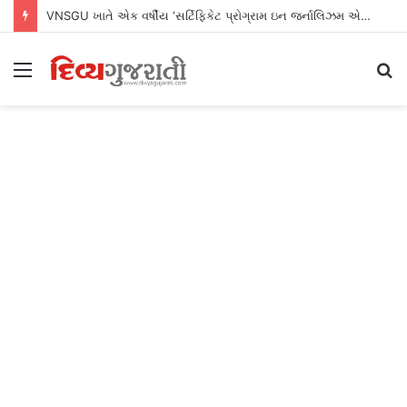
VNSGU ખાતે એક વર્ષીય ‘સર્ટિફિકેટ પ્રોગ્રામ ઇન જર્નાલિઝમ એન્ડ માસ કમ્યુનિકેશન’નો શુભારંભ
Menu
S
fo