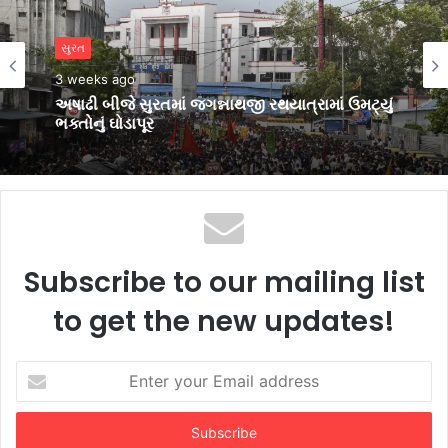
સુરત
May 10, 2026
સુરત
સુરત જૈન સંઘના ‘રત્ન’સિદ્ધાચલ તીર્થ ભક્તિમાં વો
3 weeks ago
સમાધિ વરેલા વિનોદ શાહની અલવિદા
અષાઢી બીજે સુરતમાં જગન્નાથજી રથયાત્રામાં ઉમટ્યું
ભક્તોનું ઘોડાપૂર
Subscribe to our mailing list
to get the new updates!
Enter
your
Email
address