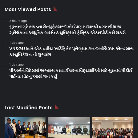
Most Viewed Posts
2 hours ago
સુરતના ગ્રે કાપડના મેન્યુફેક્ચરર્સ કોઈપણ મધ્યસ્થી વગર સીધા જ
શ્રીલંકાના આધુનિક ગારમેન્ટ યુનિટ્સને ફેબ્રિક એક્સપોર્ટ કરી શકશે
1 day ago
VNSGU ખાતે એક વર્ષીય ‘સર્ટિફિકેટ પ્રોગ્રામ ઇન જર્નાલિઝમ એન્ડ માસ
કમ્યુનિકેશન’નો શુભારંભ
1 day ago
પીઅર્સને વિદેશમાં અભ્યાસ કરવા ઈચ્છતા વિદ્યાર્થીઓ માટે સુરતમાં પીટીઈ
પાર્ટનર મીટનું આયોજન કર્યું
Last Modified Posts