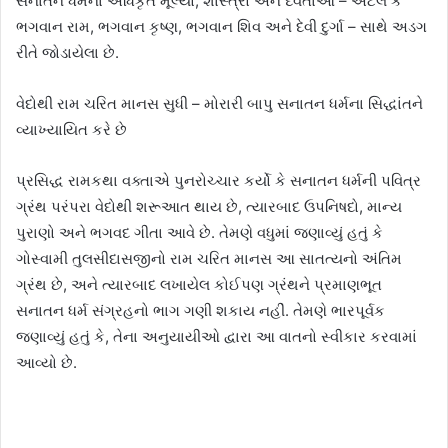
સનાતન ધર્મના અધિકૃત મૂલ્યો, શાસ્ત્રો અને દેવતાઓ – એટલે કે
ભગવાન રામ, ભગવાન કૃષ્ણ, ભગવાન શિવ અને દેવી દુર્ગા – સાથે અડગ
રીતે જોડાયેલા છે.
વેદોથી રામ ચરિત માનસ સુધી – મોરારી બાપુ સનાતન ધર્મના સિદ્ધાંતને
વ્યાખ્યાયિત કરે છે
પ્રસિદ્ધ રામકથા વક્તાએ પુનરોચ્ચાર કર્યો કે સનાતન ધર્મની પવિત્ર
ગ્રંથ પરંપરા વેદોથી શરૂઆત થાય છે, ત્યારબાદ ઉપનિષદો, માન્ય
પુરાણો અને ભગવદ ગીતા આવે છે. તેમણે વધુમાં જણાવ્યું હતું કે
ગોસ્વામી તુલસીદાસજીનો રામ ચરિત માનસ આ સાતત્યનો અંતિમ
ગ્રંથ છે, અને ત્યારબાદ લખાયેલ કોઈપણ ગ્રંથને પ્રમાણભૂત
સનાતન ધર્મ સંગ્રહનો ભાગ ગણી શકાય નહીં. તેમણે ભારપૂર્વક
જણાવ્યું હતું કે, તેના અનુયાયીઓ દ્વારા આ વાતનો સ્વીકાર કરવામાં
આવ્યો છે.