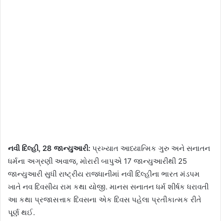
નવી દિલ્હી, 28 જાન્યુઆરી:
પ્રખ્યાત આધ્યાત્મિક ગુરુ અને સનાતન
ધર્મના અગ્રણી અવાજ, મોરારી બાપુએ 17 જાન્યુઆરીથી 25
જાન્યુઆરી સુધી રાષ્ટ્રીય રાજધાનીમાં નવી દિલ્હીના ભારત મંડપમ
ખાતે નવ દિવસીય રામ કથા યોજી. માનસ સનાતન ધર્મ શીર્ષક ધરાવતી
આ કથા પ્રજાસત્તાક દિવસના એક દિવસ પહેલા પ્રતીકાત્મક રીતે
પૂર્ણ થઈ.