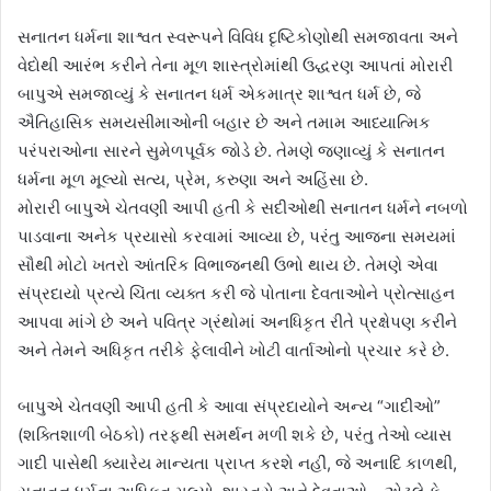
સનાતન ધર્મના શાશ્વત સ્વરૂપને વિવિધ દૃષ્ટિકોણોથી સમજાવતા અને
વેદોથી આરંભ કરીને તેના મૂળ શાસ્ત્રોમાંથી ઉદ્ધરણ આપતાં મોરારી
બાપુએ સમજાવ્યું કે સનાતન ધર્મ એકમાત્ર શાશ્વત ધર્મ છે, જે
ઐતિહાસિક સમયસીમાઓની બહાર છે અને તમામ આધ્યાત્મિક
પરંપરાઓના સારને સુમેળપૂર્વક જોડે છે. તેમણે જણાવ્યું કે સનાતન
ધર્મના મૂળ મૂલ્યો સત્ય, પ્રેમ, કરુણા અને અહિંસા છે.
મોરારી બાપુએ ચેતવણી આપી હતી કે સદીઓથી સનાતન ધર્મને નબળો
પાડવાના અનેક પ્રયાસો કરવામાં આવ્યા છે, પરંતુ આજના સમયમાં
સૌથી મોટો ખતરો આંતરિક વિભાજનથી ઉભો થાય છે. તેમણે એવા
સંપ્રદાયો પ્રત્યે ચિંતા વ્યક્ત કરી જે પોતાના દેવતાઓને પ્રોત્સાહન
આપવા માંગે છે અને પવિત્ર ગ્રંથોમાં અનધિકૃત રીતે પ્રક્ષેપણ કરીને
અને તેમને અધિકૃત તરીકે ફેલાવીને ખોટી વાર્તાઓનો પ્રચાર કરે છે.
બાપુએ ચેતવણી આપી હતી કે આવા સંપ્રદાયોને અન્ય “ગાદીઓ”
(શક્તિશાળી બેઠકો) તરફથી સમર્થન મળી શકે છે, પરંતુ તેઓ વ્યાસ
ગાદી પાસેથી ક્યારેય માન્યતા પ્રાપ્ત કરશે નહીં, જે અનાદિ કાળથી,