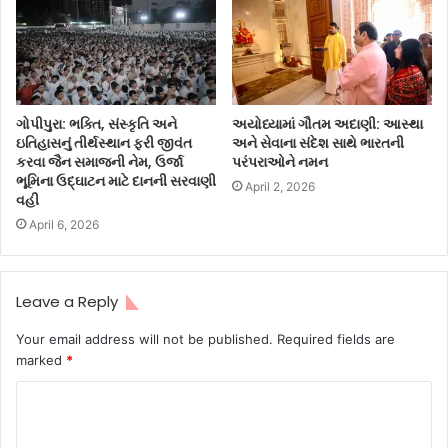
ગોપીપુરા: ભક્તિ, સંસ્કૃતિ અને
અયોધ્યામાં ગૌતમ અદાણી: આસ્થા
ઇતિહાસનું તીર્થસ્થાન ફરી જીવંત
અને સેવાના સંદેશ સાથે ભારતની
કરવા જૈન સમાજની નેમ, ઉર્જા
પરંપરાઓને નમન
ભૂમિના ઉદ્ઘાટન માટે દાનની સરવાણી
April 2, 2026
વહી
April 6, 2026
Leave a Reply
Your email address will not be published.
Required fields are
marked
*