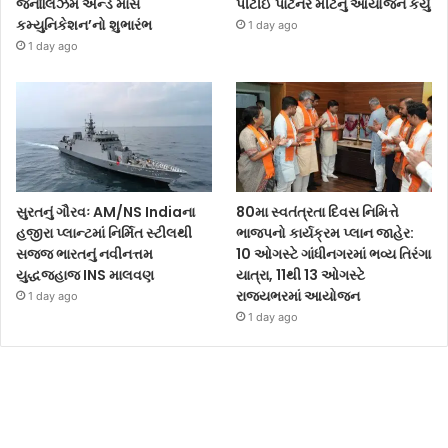
જર્નાલિઝમ એન્ડ માસ
પીટીઈ પાર્ટનર મીટનું આયોજન કર્યું
કમ્યુનિકેશન’નો શુભારંભ
1 day ago
1 day ago
સુરતનું ગૌરવઃ AM/NS Indiaના
80મા સ્વતંત્રતા દિવસ નિમિત્તે
હજીરા પ્લાન્ટમાં નિર્મિત સ્ટીલથી
ભાજપનો કાર્યક્રમ પ્લાન જાહેર:
સજ્જ ભારતનું નવીનત્તમ
10 ઓગસ્ટે ગાંધીનગરમાં ભવ્ય તિરંગા
યુદ્ધજહાજ INS માલવણ
યાત્રા, 11થી 13 ઓગસ્ટે
રાજ્યભરમાં આયોજન
1 day ago
1 day ago