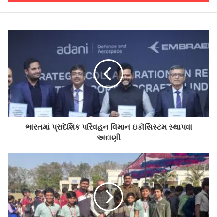
ભારતમાં પ્રાદેશિક પરિવહન વિમાન ઇકોસિસ્ટમ સ્થાપવા
અદાણી