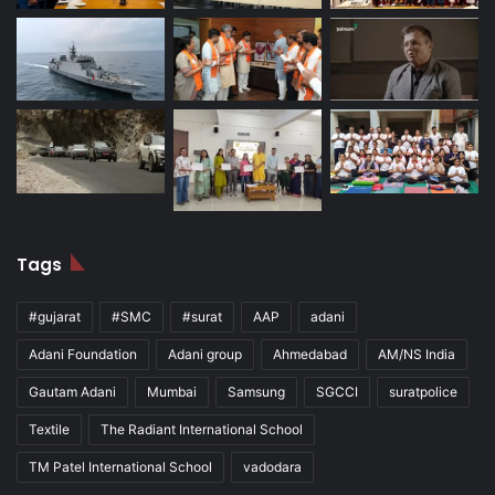
Tags
#gujarat
#SMC
#surat
AAP
adani
Adani Foundation
Adani group
Ahmedabad
AM/NS India
Gautam Adani
Mumbai
Samsung
SGCCI
suratpolice
Textile
The Radiant International School
TM Patel International School
vadodara