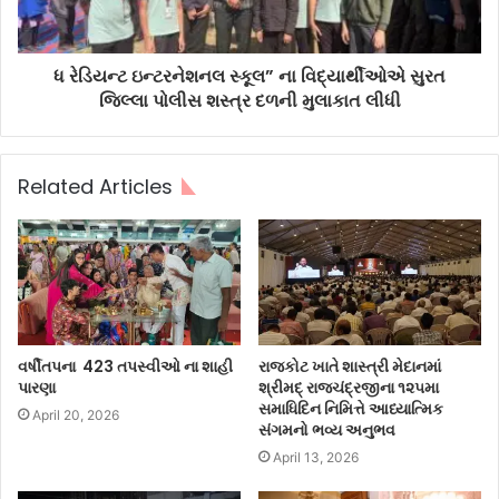
ધ રેડિયન્ટ ઇન્ટરનેશનલ સ્કૂલ” ના વિદ્યાર્થીઓએ સુરત
જિલ્લા પોલીસ શસ્ત્ર દળની મુલાકાત લીધી
Related Articles
વર્ષીતપના 423 તપસ્વીઓ ના શાહી
રાજકોટ ખાતે શાસ્ત્રી મેદાનમાં
પારણા
શ્રીમદ્ રાજચંદ્રજીના ૧૨૫મા
સમાધિદિન નિમિત્તે આધ્યાત્મિક
April 20, 2026
સંગમનો ભવ્ય અનુભવ
April 13, 2026