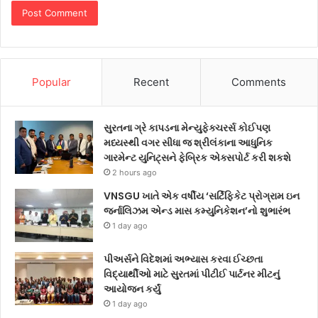
Popular
Recent
Comments
સુરતના ગ્રે કાપડના મેન્યુફેક્ચરર્સ કોઈપણ
મધ્યસ્થી વગર સીધા જ શ્રીલંકાના આધુનિક
ગારમેન્ટ યુનિટ્સને ફેબ્રિક એક્સપોર્ટ કરી શકશે
2 hours ago
VNSGU ખાતે એક વર્ષીય ‘સર્ટિફિકેટ પ્રોગ્રામ ઇન
જર્નાલિઝમ એન્ડ માસ કમ્યુનિકેશન’નો શુભારંભ
1 day ago
પીઅર્સને વિદેશમાં અભ્યાસ કરવા ઈચ્છતા
વિદ્યાર્થીઓ માટે સુરતમાં પીટીઈ પાર્ટનર મીટનું
આયોજન કર્યું
1 day ago