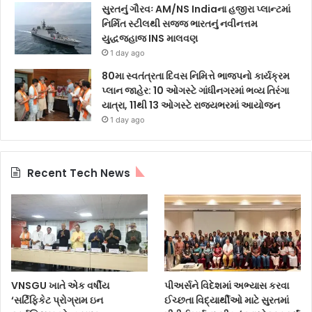
સુરતનું ગૌરવઃ AM/NS Indiaના હજીરા પ્લાન્ટમાં
નિર્મિત સ્ટીલથી સજ્જ ભારતનું નવીનત્તમ
યુદ્ધજહાજ INS માલવણ
1 day ago
80મા સ્વતંત્રતા દિવસ નિમિત્તે ભાજપનો કાર્યક્રમ
પ્લાન જાહેર: 10 ઓગસ્ટે ગાંધીનગરમાં ભવ્ય તિરંગા
યાત્રા, 11થી 13 ઓગસ્ટે રાજ્યભરમાં આયોજન
1 day ago
Recent Tech News
VNSGU ખાતે એક વર્ષીય
પીઅર્સને વિદેશમાં અભ્યાસ કરવા
‘સર્ટિફિકેટ પ્રોગ્રામ ઇન
ઈચ્છતા વિદ્યાર્થીઓ માટે સુરતમાં