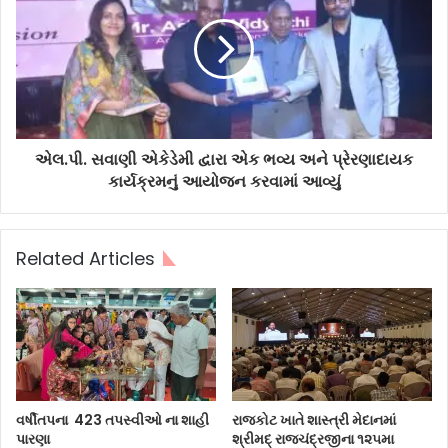
એલ.પી. સવાણી એકેડેમી દ્વારા એક ભવ્ય અને પ્રેરણાદાયક
કાર્યક્રમનું આયોજન કરવામાં આવ્યું
Related Articles
વર્ષીતપના 423 તપસ્વીઓ ના શાહી
રાજકોટ ખાતે શાસ્ત્રી મેદાનમાં
પારણા
શ્રીમદ્ રાજચંદ્રજીના ૧૨૫મા