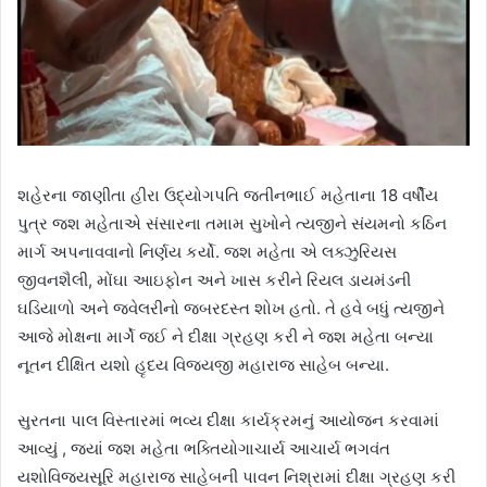
શહેરના જાણીતા હીરા ઉદ્યોગપતિ જતીનભાઈ મહેતાના 18 વર્ષીય
પુત્ર જશ મહેતાએ સંસારના તમામ સુખોને ત્યજીને સંયમનો કઠિન
માર્ગ અપનાવવાનો નિર્ણય કર્યો. જશ મહેતા એ લક્ઝુરિયસ
જીવનશૈલી, મોંઘા આઇફોન અને ખાસ કરીને રિયલ ડાયમંડની
ઘડિયાળો અને જ્વેલરીનો જબરદસ્ત શોખ હતો. તે હવે બધું ત્યજીને
આજે મોક્ષના માર્ગે જઈ ને દીક્ષા ગ્રહણ કરી ને જશ મહેતા બન્યા
નૂતન દીક્ષિત યશો હૃદય વિજયજી મહારાજ સાહેબ બન્યા.
સુરતના પાલ વિસ્તારમાં ભવ્ય દીક્ષા કાર્યક્રમનું આયોજન કરવામાં
આવ્યું , જ્યાં જશ મહેતા ભક્તિયોગાચાર્ય આચાર્ય ભગવંત
યશોવિજયસૂરિ મહારાજ સાહેબની પાવન નિશ્રામાં દીક્ષા ગ્રહણ કરી