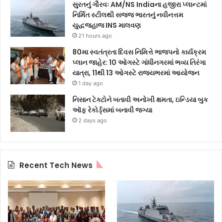
સુરતનું ગૌરવઃ AM/NS Indiaના હજીરા પ્લાન્ટમાં
નિર્મિત સ્ટીલથી સજ્જ ભારતનું નવીનત્તમ
યુદ્ધજહાજ INS માલવણ
21 hours ago
80મા સ્વતંત્રતા દિવસ નિમિત્તે ભાજપનો કાર્યક્રમ
પ્લાન જાહેર: 10 ઓગસ્ટે ગાંધીનગરમાં ભવ્ય તિરંગા
યાત્રા, 11થી 13 ઓગસ્ટે રાજ્યભરમાં આયોજન
1 day ago
નિસાન ટેક્ટોને બતાવી અનોખી ક્ષમતા, ઇન્ડિયા બુક
ઑફ રેકોર્ડ્સમાં બનાવી જગ્યા
2 days ago
Recent Tech News