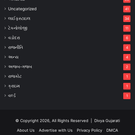
Uncategorized
41
લાઈફસ્ટાઇલ
34
ટેકનોલોજી
11
વડોદરા
6
રાજનીતિ
4
અન્ય
4
અજબ-ગજબ
2
રાજકોટ
1
ક્રાઇમ
1
વર્લ્ડ
1
© Copyright 2026, All Rights Reserved |
Divya Gujarati
About Us
Advertise with Us
Privacy Policy
DMCA