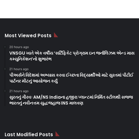
Most Viewed Posts
20 hours ago
VNSGU ખાતે એક વર્ષીય ‘સર્ટિફિકેટ પ્રોગ્રામ ઇન જર્નાલિઝમ એન્ડ માસ
કમ્યુનિકેશન’નો શુભારંભ
21 hours ago
પીઅર્સને વિદેશમાં અભ્યાસ કરવા ઈચ્છતા વિદ્યાર્થીઓ માટે સુરતમાં પીટીઈ
પાર્ટનર મીટનું આયોજન કર્યું
21 hours ago
સુરતનું ગૌરવઃ AM/NS Indiaના હજીરા પ્લાન્ટમાં નિર્મિત સ્ટીલથી સજ્જ
ભારતનું નવીનત્તમ યુદ્ધજહાજ INS માલવણ
Last Modified Posts