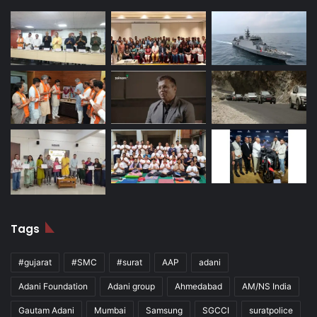
Tags
#gujarat
#SMC
#surat
AAP
adani
Adani Foundation
Adani group
Ahmedabad
AM/NS India
Gautam Adani
Mumbai
Samsung
SGCCI
suratpolice