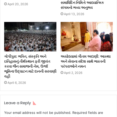
સમાધિદિન નિમિત્તે આધ્યાત્મિક
April 20, 2026
સંગમનો ભવ્ય અનુભવ
April 13, 2026
ગોપીપુરા: ભક્તિ, સંસ્કૃતિ અને
અયોધ્યામાં ગૌતમ અદાણી: આસ્થા
ઇતિહાસનું તીર્થસ્થાન ફરી જીવંત
અને સેવાના સંદેશ સાથે ભારતની
કરવા જૈન સમાજની નેમ, ઉર્જા
પરંપરાઓને નમન
ભૂમિના ઉદ્ઘાટન માટે દાનની સરવાણી
April 2, 2026
વહી
April 6, 2026
Leave a Reply
Your email address will not be published.
Required fields are