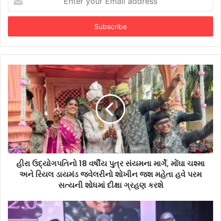
your
Email
address
હીરા ઉદ્યોગપતિનો 18 વર્ષીય પુત્ર સંયમના માર્ગે, મોંઘા ચશ્મા
અને રિયલ ડાયમંડ જ્વેલરીનો શોખીન જશ મહેતા હવે પરમ
સત્યની શોધમાં દીક્ષા ગ્રહણ કરશે