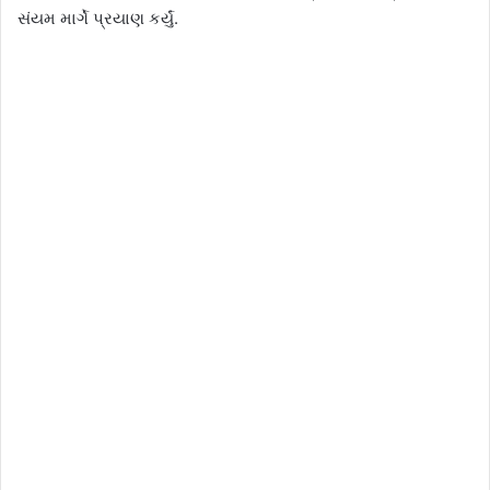
સંયમ માર્ગે પ્રયાણ કર્યું.