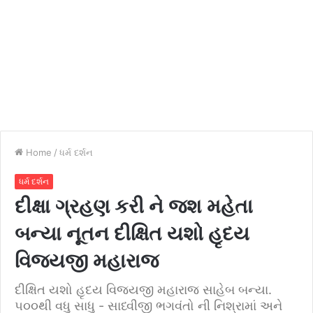
Home
/
ધર્મ દર્શન
ધર્મ દર્શન
દીક્ષા ગ્રહણ કરી ને જશ મહેતા
બન્યા નૂતન દીક્ષિત યશો હૃદય
વિજયજી મહારાજ
દીક્ષિત યશો હૃદય વિજયજી મહારાજ સાહેબ બન્યા.
૫૦૦થી વધુ સાધુ - સાધ્વીજી ભગવંતો ની નિશ્રામાં અને