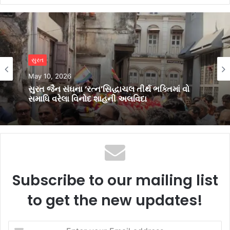
સુરત
સુરત
May 2, 2026
May 10, 2026
પાલ ખાતે ‘કૃષ્ણ વે કોન્સર્ટ’નો ભવ્ય આયોજન,
1100થી વધુ લોકોએ લીધો આધ્યાત્મિક સંગીતનો
આનંદ
સુરત જૈન સંઘના ‘રત્ન’સિદ્ધાચલ તીર્થ ભક્તિમાં વો
સમાધિ વરેલા વિનોદ શાહની અલવિદા
Subscribe to our mailing list
to get the new updates!
Enter