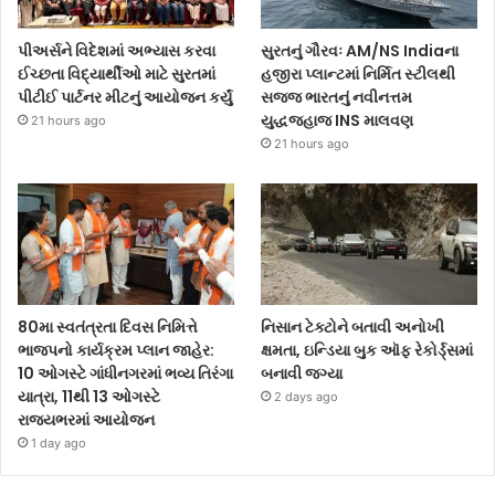
પીઅર્સને વિદેશમાં અભ્યાસ કરવા
સુરતનું ગૌરવઃ AM/NS Indiaના
ઈચ્છતા વિદ્યાર્થીઓ માટે સુરતમાં
હજીરા પ્લાન્ટમાં નિર્મિત સ્ટીલથી
પીટીઈ પાર્ટનર મીટનું આયોજન કર્યું
સજ્જ ભારતનું નવીનત્તમ
યુદ્ધજહાજ INS માલવણ
21 hours ago
21 hours ago
80મા સ્વતંત્રતા દિવસ નિમિત્તે
નિસાન ટેક્ટોને બતાવી અનોખી
ભાજપનો કાર્યક્રમ પ્લાન જાહેર:
ક્ષમતા, ઇન્ડિયા બુક ઑફ રેકોર્ડ્સમાં
10 ઓગસ્ટે ગાંધીનગરમાં ભવ્ય તિરંગા
બનાવી જગ્યા
યાત્રા, 11થી 13 ઓગસ્ટે
2 days ago
રાજ્યભરમાં આયોજન
1 day ago