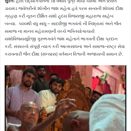
સુરતઃ
હીરા ઉદ્યોગપતિનો 18 વર્ષીય પુત્ર મોંઘા ચશ્મા અને રિયલ
ડાયમંડ જ્વેલરીનો શોખીન જશ મહેતા હવે પરમ સત્યની શોધમાં દીક્ષા
ગ્રહણ કરી નૂતન દીક્ષિત યશો હૃદય વિજયજી મહારાજ સાહેબ
બન્યા. ૫૦૦થી વધુ સાધુ – સાધ્વીજી ભગવંતો ની નિશ્રામાં અને જૈન
સમાજ ના માનવ મહેરામણની વચ્ચે ભક્તિયોગાચાર્ય
યશોવિજયસૂરિજી ગુરુભગવંતે જશ મહેતાને ભાગવતી દીક્ષા પ્રદાન
કરી. સંસારનો સંપૂર્ણ ત્યાગ કરી આત્મસાધના અને સમાજ-રાષ્ટ્ર સેવા
કરાવનારી જૈન દીક્ષા (સંન્યાસ) વર્તમાન વિશ્વની અજાયબી સમાન છે.