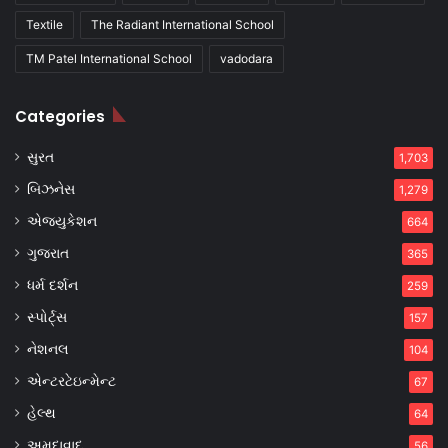
Textile
The Radiant International School
TM Patel International School
vadodara
Categories
સુરત
1,703
બિઝનેસ
1,279
એજ્યુકેશન
664
ગુજરાત
365
ધર્મ દર્શન
259
સ્પોર્ટ્સ
157
નેશનલ
104
એન્ટરટેઇન્મેન્ટ
67
હેલ્થ
64
અમદાવાદ
56