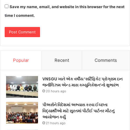
Save my name, email, and website in this browser for the next
time I comment.
Popular
Recent
Comments
VNSGU ખાતે એક વર્ષીય ‘સર્ટિફિકેટ પ્રોગ્રામ ઇન
જર્નાલિઝમ એન્ડ માસ કમ્યુનિકેશન’નો શુભારંભ
20 hours ago
પીઅર્સને વિદેશમાં અભ્યાસ કરવા ઈચ્છતા
વિદ્યાર્થીઓ માટે સુરતમાં પીટીઈ પાર્ટનર મીટનું
આયોજન કર્યું
21 hours ago