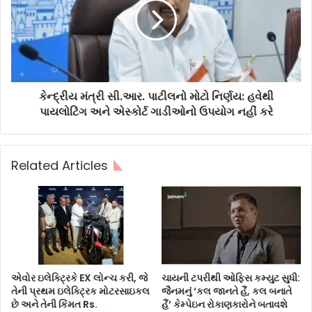
કેન્દ્રીય મંત્રી સી.આર. પાટીલનો મોટો નિર્ણય: હવેથી
પાયલોટિંગ અને એસ્કોર્ટ ગાડીઓનો ઉપયોગ નહીં કરે
Related Articles
એવોર ઇલેક્ટ્રિકે EX લોન્ચ કરી, જે
ચાયની ટપરીથી ઓફિસ કમ્યુટ સુધી:
તેની પ્રથમ ઇલેક્ટ્રિક મોટરસાઇકલ
જૈનમનું ‘કલ જાનતે હૈં, કલ બનાતે
છે અને તેની કિંમત Rs.
હૈં’ કેમ્પેઇન રોકાણકારોને બતાવશે