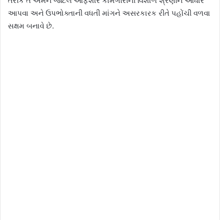
તરીકે તે અમને જટિલ ઓફશોર કામગીરીની વિશાળ શ્રેણીને આધાર
આપવા અને ઉપભોક્તાની વધતી માંગને અસરકારક રીતે પહોંચી વળવા
સક્ષમ બનાવે છે.