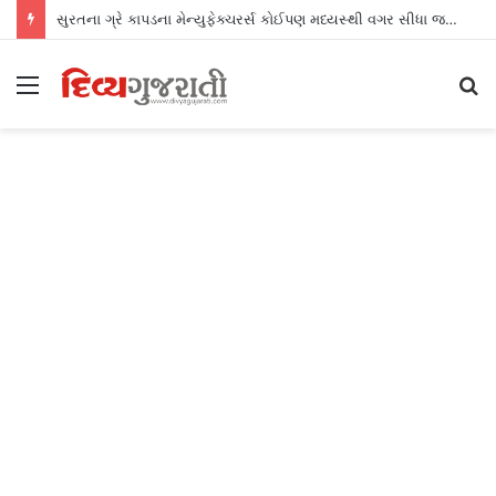
સુરતના ગ્રે કાપડના મેન્યુફેક્ચરર્સ કોઈપણ મધ્યસ્થી વગર સીધા જ શ્રીલંકાના આધુનિક ગારમેન્ટ યુનિટ્સને ફેબ્રિક એક્સપોર્ટ કરી શકશે
Menu
S
fo