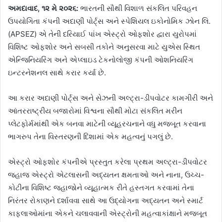
અમદાવાદ, ૧૨ મે ૨૦૨૬:
ભારતની સૌથી વિશાળ સંકલિત પરિવહન
ઉપયોગિતા કંપની અદાણી પોર્ટ્સ અને સ્પેશિયલ ઇકોનોમિક ઝોન લિ.
(APSEZ) એ તેની દરિયાઈ પાંખ એસ્ટ્રો ઓફશોર દ્વારા યુરોપમાં
વિશિષ્ટ ઓફશોર અને સબસી તકોને અનુસરવા માટે યુએસ સ્થિત
એન્જિનિયરિંગ અને એપ્લાઇડ ટેકનોલોજી કંપની ઓશનિયરિંગ
ઇન્ટરનેશનલ સાથે કરાર કર્યા છે.
આ કરાર અદાણી પોર્ટ્સ અને સેઝની અલ્ટ્રા-ડીપવોટર કામગીરી અને
આંતરરાષ્ટ્રીય બજારોમાં વિશ્વના સૌથી મોટા સંકલિત મરીન
પ્લેટફોર્મમાંથી એક બનવા માટેની વ્યૂહરચનાને વધુ મજબૂત કરવાના
ભાગરુપ તેના વિસ્તરણની દિશામાં એક મહત્વનું પગલું છે.
એસ્ટ્રો ઓફશોર કંપનીએ પ્રસ્તુત કરેલા પ્રથમ અલ્ટ્રા-ડીપવોટર
જહાજ એસ્ટ્રો એટલાસની અદ્યતન ક્ષમતાઓ અને નાના, ઉચ્ચ-
કોટીના વિશિષ્ટ જહાજોને વ્યૂહાત્મક રીતે હસ્તગત કરવામાં તેના
નિરંતર રોકાણને દર્શાવવા સાથે આ ઉદ્યોગના અદ્યતન અને સ્માર્ટ
કાફલાઓમાંના એકને ચલાવવાની એસ્ટ્રોની મહત્વાકાંક્ષાને મજબૂત