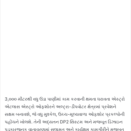
3,૦૦૦ મીટરથી વધુ ઉંડા પાણીમાં કામ કરવાની ક્ષમતા ધરાવતા એસ્ટ્રો
એટલાસ એસ્ટ્રો ઓફશોરને અલ્ટ્રા-ડીપવોટર ક્ષેત્રમાં પ્રવેશને
સક્ષમ બનાવશે, જે વધુ મુશ્કેલ, ઉચ્ચ-મૂલ્યવાળા ઓફશોર પ્રકલ્પોની
પહોંચને ખોલશે. તેની અદ્યતન DP2 સિસ્ટમ અને મજબૂત ડિઝાઇન
પડકારજનક વાતાવરણમાં સલામત અને કાર્યક્ષમ કામગીરીને મજબૂત