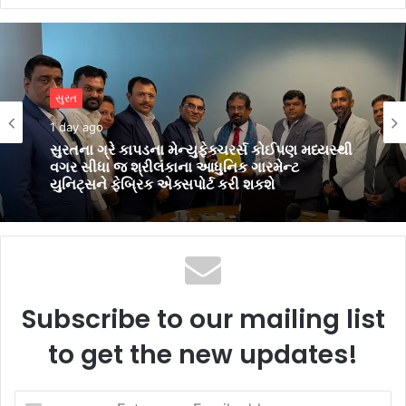
બિઝનેસ
2 days ago
પીઅર્સને વિદેશમાં અભ્યાસ કરવા ઈચ્છતા
વિદ્યાર્થીઓ માટે સુરતમાં પીટીઈ પાર્ટનર મીટનું
આયોજન કર્યું
Subscribe to our mailing list
to get the new updates!
Enter