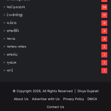
લાઈફસ્ટાઇલ
34
ટેકનોલોજી
11
વડોદરા
6
રાજનીતિ
4
અન્ય
4
અજબ-ગજબ
2
રાજકોટ
1
ક્રાઇમ
1
વર્લ્ડ
1
© Copyright 2026, All Rights Reserved |
Divya Gujarati
About Us
Advertise with Us
Privacy Policy
DMCA
Contact Us