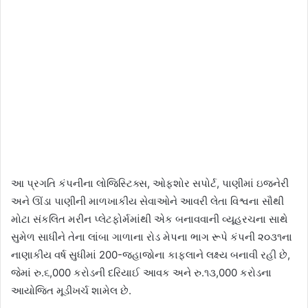
આ પ્રગતિ કંપનીના લોજિસ્ટિક્સ, ઓફશોર સપોર્ટ, પાણીમાં ઇજનેરી
અને ઊંડા પાણીની માળખાકીય સેવાઓને આવરી લેતા વિશ્વના સૌથી
મોટા સંકલિત મરીન પ્લેટફોર્મમાંથી એક બનાવવાની વ્યૂહરચના સાથે
સુમેળ સાધીને તેના લાંબા ગાળાના રોડ મેપના ભાગ રૂપે કંપની ૨૦૩૧ના
નાણાકીય વર્ષ સુધીમાં 200-જહાજોના કાફલાને લક્ષ્ય બનાવી રહી છે,
જેમાં રુ.૬,000 કરોડની દરિયાઈ આવક અને રુ.૧૩,000 કરોડના
આયોજિત મૂડીખર્ચ શામેલ છે.