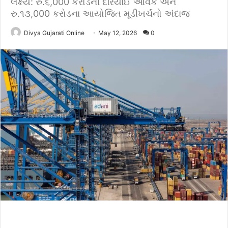
લક્ષ્ય: રુ.૬,000 કરોડની દરિયાઈ આવક અને
રુ.૧૩,000 કરોડના આયોજિત મૂડીખર્ચનો અંદાજ
Divya Gujarati Online
May 12, 2026
0