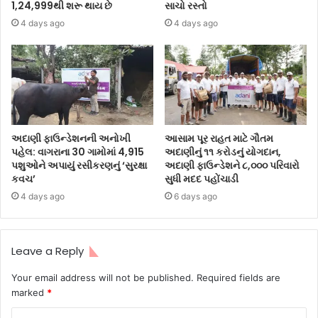
1,24,999થી શરૂ થાય છે
સાચો રસ્તો
4 days ago
4 days ago
અદાણી ફાઉન્ડેશનની અનોખી
આસામ પૂર રાહત માટે ગૌતમ
પહેલ: વાગરાના 30 ગામોમાં 4,915
અદાણીનું ૧૧ કરોડનું યોગદાન,
પશુઓને અપાયું રસીકરણનું ‘સુરક્ષા
અદાણી ફાઉન્ડેશને ૮,૦૦૦ પરિવારો
કવચ’
સુધી મદદ પહોંચાડી
4 days ago
6 days ago
Leave a Reply
Your email address will not be published.
Required fields are
marked
*