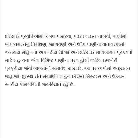
દરિયાઈ પ્રવૃત્તિઓમાં કેબલ પાથરવા, પાઇપ લાઇન નાખવી, પાણીમાં
બાંધકામ, તેનું નિરીક્ષણ, જાળવણી અને ઊંડા પાણીના વાતાવરણમાં
અંતરાય સહિતના અપતટીય ઊર્જા અને દરિયાઈ માળખાગત પ્રકલ્પો
માટે મહત્વના એવા વિશિષ્ટ પાણીના પ્રવાહોમાં જટિલ ઇજનેરી
પ્રક્રીયા જેવી બાબતોનો સમાવેશ થાય છે. આ પ્રકલ્પોમાં અદ્યતન
જહાજો, દૂરસ્થ રીતે સંચાલિત વાહન (ROV) સિસ્ટમ્સ અને ઉચ્ચ-
સ્તરીય કામગીરીની જરૂરિયાત રહે છે.