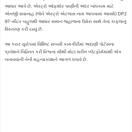
આધાર આપે છે. એસ્ટ્રો ઓફશોર પાણીની અંદર બાંધકામ માટે
એનર્જી સવાનાહ (જેને એસ્ટ્રો એટલાસ નામ આપવામાં આવશે) DP2
97-મીટર બહુલક્ષી આધાર સમાન જહાજના ઉમેરા સાથે તેના કાફલાનું
વિસ્તરણ કરી રહ્યું છે.
આ કરાર યુરોપમાં વિશિષ્ટ સબસી કામગીરીમાં અદાણી પોર્ટસના
પ્રવેશને ચિહ્નિત કરી વિશ્વના સૌથી મોટા મરીન પ્લેટફોર્મમાંથી એક
બનાવવાની તેની મહત્વાકાંક્ષાને આગળ ધપાવે છે.