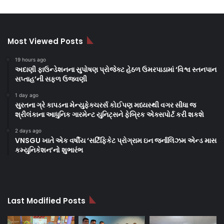
Most Viewed Posts
19 hours ago
અદાણી ફાઉન્ડેશનના સુપોષણ પ્રોજેક્ટ હેઠળ ઉમરપાડામાં ‘વિશ્વ સ્તનપાન
સપ્તાહ’ની સફળ ઉજવણી
1 day ago
સુરતના ગ્રે કાપડના મેન્યુફેક્ચરર્સ કોઈપણ મધ્યસ્થી વગર સીધા જ
શ્રીલંકાના આધુનિક ગારમેન્ટ યુનિટ્સને ફેબ્રિક એક્સપોર્ટ કરી શકશે
2 days ago
VNSGU ખાતે એક વર્ષીય ‘સર્ટિફિકેટ પ્રોગ્રામ ઇન જર્નાલિઝમ એન્ડ માસ
કમ્યુનિકેશન’નો શુભારંભ
Last Modified Posts