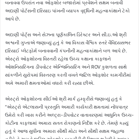
બનાવવા ઉપરાંત નવા ઓફશોર બજારોમાં પ્રવેશને સક્ષમ બનાવી
અદાણી પોર્ટસની દરિયાઇ પાંખની વ્યાપક વૃદ્ધિની મહત્વાકાંક્ષાને ટેકો
આપે છે.
અદાણી પોર્ટ્સ અને સેઝના પૂર્ણકાલિન ડિરેક્ટર અને સી.ઇ.ઓ શ્રી
અશ્વની ગુપ્તાએ જણાવ્યું હતું કે આ વિકાસ વૈશ્વિક સ્તરે વૈવિધ્યસભર
દરિયાઈ પ્લેટફોર્મ બનાવવાની કંપનીની મહત્વાકાંક્ષાને બળ આપે છે.
એસ્ટ્રો ઓફશોરના વિસ્તરી રહેલા ઉચ્ચ કક્ષાના કાફલાને
ઓશનિયરિંગના ડીપવોટર એન્જિનિયરિંગ અને ROV કુશળતા સાથે
સાંકળીને યુરોપમાં વિસ્તરણ કરતી વખતે જટિલ ઓફશોર કામગીરીમાં
અમે અમારી ક્ષમતાઓમાં વધારો કરી રહ્યા છીએ.
એસ્ટ્રો ઓફશોરના સીઈઓ શ્રી માર્ક હમ્ફ્રીસે જણાવ્યું હતું કે
“એસ્ટ્રો એટલાસની પ્રસ્તુતિ અમારી કાર્યકારી ક્ષમતામાં નોંધપાત્ર
ઉમેરો કરી ખાસ કરીને અલ્ટ્રા-ડીપવોટર વાતાવરણમાં આધુનિક ઉચ્ચ-
કોટીના કાફલામાં અમારા સતત રોકાણનો નિર્દેશ કરે છે. તેમણે કહ્યું
હતું કે આજ સુધીના અમારા સૌથી મોટા અને સૌથી સક્ષમ જહાજ