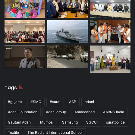
Tags
#gujarat
#SMC
#surat
AAP
adani
Adani Foundation
Adani group
Ahmedabad
AM/NS India
Gautam Adani
Mumbai
Samsung
SGCCI
suratpolice
Textile
The Radiant International School