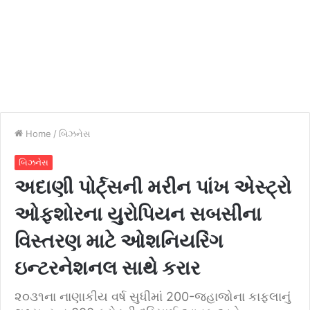
Home
/
બિઝનેસ
બિઝનેસ
અદાણી પોર્ટ્સની મરીન પાંખ એસ્ટ્રો
ઓફશોરના યુરોપિયન સબસીના
વિસ્તરણ માટે ઓશનિયરિંગ
ઇન્ટરનેશનલ સાથે કરાર
૨૦૩૧ના નાણાકીય વર્ષ સુધીમાં 200-જહાજોના કાફલાનું