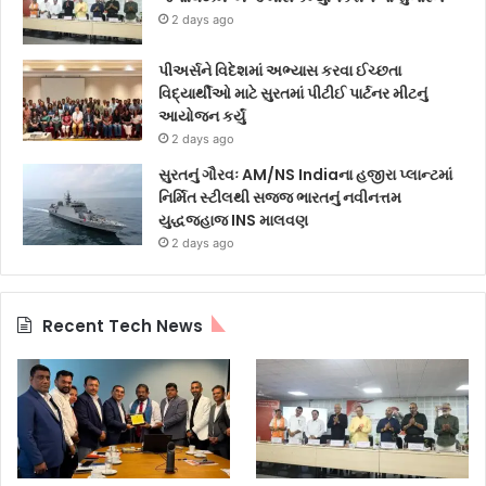
2 days ago
પીઅર્સને વિદેશમાં અભ્યાસ કરવા ઈચ્છતા
વિદ્યાર્થીઓ માટે સુરતમાં પીટીઈ પાર્ટનર મીટનું
આયોજન કર્યું
2 days ago
સુરતનું ગૌરવઃ AM/NS Indiaના હજીરા પ્લાન્ટમાં
નિર્મિત સ્ટીલથી સજ્જ ભારતનું નવીનત્તમ
યુદ્ધજહાજ INS માલવણ
2 days ago
Recent Tech News