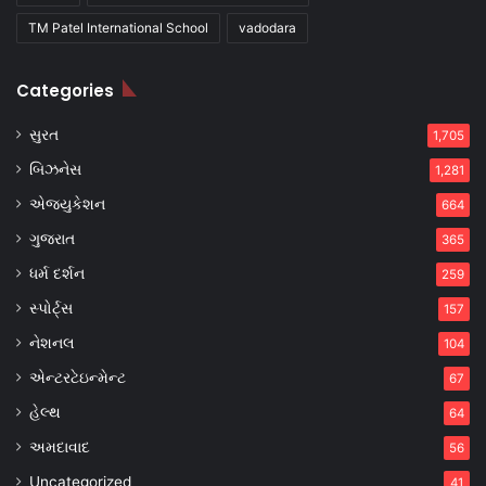
TM Patel International School
vadodara
Categories
સુરત
1,705
બિઝનેસ
1,281
એજ્યુકેશન
664
ગુજરાત
365
ધર્મ દર્શન
259
સ્પોર્ટ્સ
157
નેશનલ
104
એન્ટરટેઇન્મેન્ટ
67
હેલ્થ
64
અમદાવાદ
56
Uncategorized
41