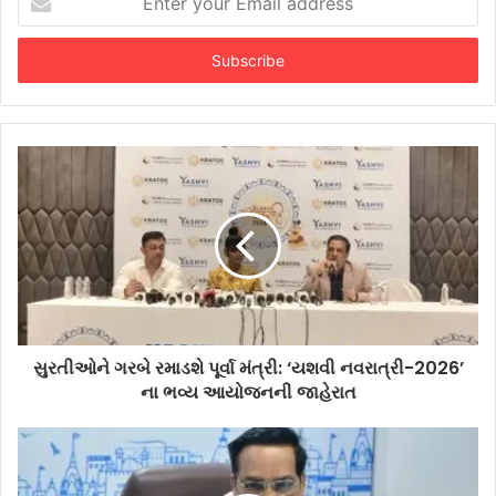
your
Email
address
સુરતીઓને ગરબે રમાડશે પૂર્વા મંત્રી: ‘યશવી નવરાત્રી-2026’
ના ભવ્ય આયોજનની જાહેરાત