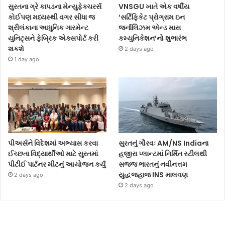
સુરતના ગ્રે કાપડના મેન્યુફેક્ચરર્સ
VNSGU ખાતે એક વર્ષીય
કોઈપણ મધ્યસ્થી વગર સીધા જ
‘સર્ટિફિકેટ પ્રોગ્રામ ઇન
શ્રીલંકાના આધુનિક ગારમેન્ટ
જર્નાલિઝમ એન્ડ માસ
યુનિટ્સને ફેબ્રિક એક્સપોર્ટ કરી
કમ્યુનિકેશન’નો શુભારંભ
શકશે
2 days ago
1 day ago
પીઅર્સને વિદેશમાં અભ્યાસ કરવા
સુરતનું ગૌરવઃ AM/NS Indiaના
ઈચ્છતા વિદ્યાર્થીઓ માટે સુરતમાં
હજીરા પ્લાન્ટમાં નિર્મિત સ્ટીલથી
પીટીઈ પાર્ટનર મીટનું આયોજન કર્યું
સજ્જ ભારતનું નવીનત્તમ
યુદ્ધજહાજ INS માલવણ
2 days ago
2 days ago