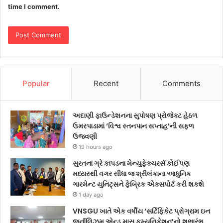
time I comment.
Popular
Recent
Comments
અદાણી ફાઉન્ડેશનના સુપોષણ પ્રોજેક્ટ હેઠળ
ઉમરપાડામાં ‘વિશ્વ સ્તનપાન સપ્તાહ’ની સફળ
ઉજવણી
19 hours ago
સુરતના ગ્રે કાપડના મેન્યુફેક્ચરર્સ કોઈપણ
મધ્યસ્થી વગર સીધા જ શ્રીલંકાના આધુનિક
ગારમેન્ટ યુનિટ્સને ફેબ્રિક એક્સપોર્ટ કરી શકશે
1 day ago
VNSGU ખાતે એક વર્ષીય ‘સર્ટિફિકેટ પ્રોગ્રામ ઇન
જર્નાલિઝમ એન્ડ માસ કમ્યુનિકેશન’નો શુભારંભ