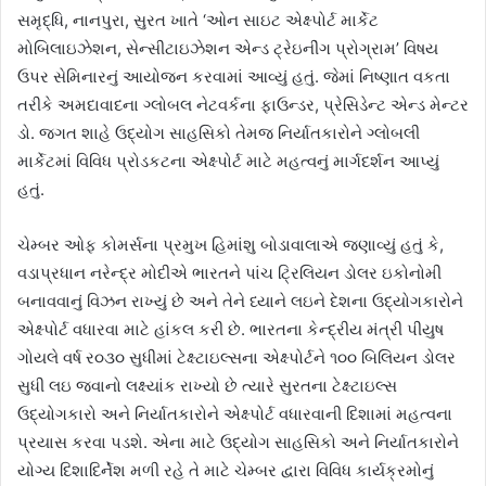
સમૃદ્ધિ, નાનપુરા, સુરત ખાતે ‘ઓન સાઇટ એક્ષ્પોર્ટ માર્કેટ
મોબિલાઇઝેશન, સેન્સીટાઇઝેશન એન્ડ ટ્રેઇનીંગ પ્રોગ્રામ’ વિષય
ઉપર સેમિનારનું આયોજન કરવામાં આવ્યું હતું. જેમાં નિષ્ણાત વકતા
તરીકે અમદાવાદના ગ્લોબલ નેટવર્કના ફાઉન્ડર, પ્રેસિડેન્ટ એન્ડ મેન્ટર
ડો. જગત શાહે ઉદ્યોગ સાહસિકો તેમજ નિર્યાતકારોને ગ્લોબલી
માર્કેટમાં વિવિધ પ્રોડકટના એક્ષ્પોર્ટ માટે મહત્વનું માર્ગદર્શન આપ્યું
હતું.
ચેમ્બર ઓફ કોમર્સના પ્રમુખ હિમાંશુ બોડાવાલાએ જણાવ્યું હતું કે,
વડાપ્રધાન નરેન્દ્ર મોદીએ ભારતને પાંચ ટ્રિલિયન ડોલર ઇકોનોમી
બનાવવાનું વિઝન રાખ્યું છે અને તેને ધ્યાને લઇને દેશના ઉદ્યોગકારોને
એક્ષ્પોર્ટ વધારવા માટે હાંકલ કરી છે. ભારતના કેન્દ્રીય મંત્રી પીયુષ
ગોયલે વર્ષ ર૦૩૦ સુધીમાં ટેક્ષ્ટાઇલ્સના એક્ષ્પોર્ટને ૧૦૦ બિલિયન ડોલર
સુધી લઇ જવાનો લક્ષ્યાંક રાખ્યો છે ત્યારે સુરતના ટેક્ષ્ટાઇલ્સ
ઉદ્યોગકારો અને નિર્યાતકારોને એક્ષ્પોર્ટ વધારવાની દિશામાં મહત્વના
પ્રયાસ કરવા પડશે. એના માટે ઉદ્યોગ સાહસિકો અને નિર્યાતકારોને
યોગ્ય દિશાદિર્નેશ મળી રહે તે માટે ચેમ્બર દ્વારા વિવિધ કાર્યક્રમોનું