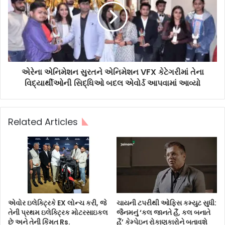
એરેના એનિમેશન સુરતને એનિમેશન VFX કેટેગરીમાં તેના
વિદ્યાર્થીઓની સિદ્ધિઓ બદલ એવોર્ડ આપવામાં આવ્યો
Related Articles
એવોર ઇલેક્ટ્રિકે EX લોન્ચ કરી, જે
ચાયની ટપરીથી ઓફિસ કમ્યુટ સુધી:
તેની પ્રથમ ઇલેક્ટ્રિક મોટરસાઇકલ
જૈનમનું ‘કલ જાનતે હૈં, કલ બનાતે
છે અને તેની કિંમત Rs.
હૈં’ કેમ્પેઇન રોકાણકારોને બતાવશે