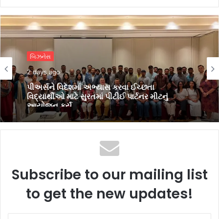
બિઝનેસ
2 days ago
પીઅર્સને વિદેશમાં અભ્યાસ કરવા ઈચ્છતા
વિદ્યાર્થીઓ માટે સુરતમાં પીટીઈ પાર્ટનર મીટનું
આયોજન કર્યું
Subscribe to our mailing list
to get the new updates!
Enter