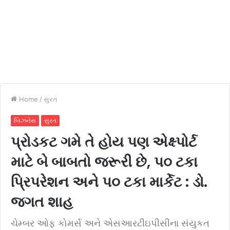
Home
/
સુરત
બિઝનેસ
સુરત
પ્રોડકટ ગમે તે હોય પણ એક્ષ્પોર્ટ
માટે બે બાબતો જરૂરી છે, પ૦ ટકા
પ્રિપરેશન અને પ૦ ટકા માર્કેટ : ડો.
જગત શાહ
ચેમ્બર ઓફ કોમર્સ અને એસઆરટીઇપીસીના સંયુકત