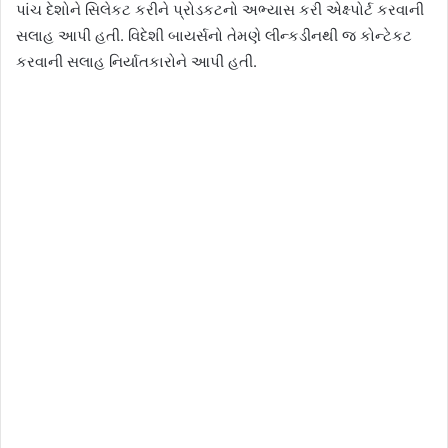
પાંચ દેશોને સિલેકટ કરીને પ્રોડકટનો અભ્યાસ કરી એક્ષ્પોર્ટ કરવાની
સલાહ આપી હતી. વિદેશી બાયર્સનો તેમણે લીન્કડીનથી જ કોન્ટેકટ
કરવાની સલાહ નિર્યાતકારોને આપી હતી.