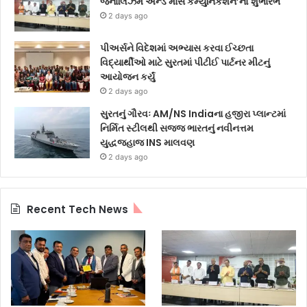
જર્નાલિઝમ એન્ડ માસ કમ્યુનિકેશન’નો શુભારંભ
2 days ago
પીઅર્સને વિદેશમાં અભ્યાસ કરવા ઈચ્છતા
વિદ્યાર્થીઓ માટે સુરતમાં પીટીઈ પાર્ટનર મીટનું
આયોજન કર્યું
2 days ago
સુરતનું ગૌરવઃ AM/NS Indiaના હજીરા પ્લાન્ટમાં
નિર્મિત સ્ટીલથી સજ્જ ભારતનું નવીનત્તમ
યુદ્ધજહાજ INS માલવણ
2 days ago
Recent Tech News