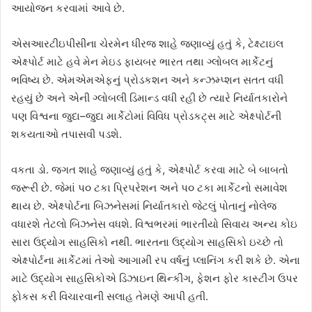
આયોજન કરવામાં આવે છે.
એસઆરટીઇપીસીના ચેરમેન ધીરજ શાહે જણાવ્યું હતું કે, ટેક્ષ્ટાઇલ
એક્ષ્પોર્ટ માટે હવે મેન મેઇડ ફાયબર ભારત તથા ગ્લોબલ માર્કેટનું
ભવિષ્ય છે. એમએમએફનું પ્રોડકશન અને કન્ઝમ્પ્શન સતત વધી
રહયું છે અને એની ગ્લોબલી ડિમાન્ડ વધી રહી છે ત્યારે નિર્યાતકારોને
પણ વિશ્વના જુદા–જુદા માર્કેટોમાં વિવિધ પ્રોડકટ્‌સ માટે એક્ષ્પોર્ટની
શકયતાઓ તપાસવી પડશે.
વકતા ડો. જગત શાહે જણાવ્યું હતું કે, એક્ષ્પોર્ટ કરવા માટે બે બાબતો
જરૂરી છે. જેમાં પ૦ ટકા પ્રિપરેશન અને પ૦ ટકા માર્કેટનો સમાવેશ
થાય છે. એક્ષ્પોર્ટના બિઝનેસમાં નિર્યાતકારો જેટલું પોતાનું નોલેજ
વધારશે તેટલો બિઝનેસ વધશે. વિશ્વભરમાં ભારતીયો સિવાય અન્ય કોઇ
સારા ઉદ્યોગ સાહસિકો નથી. ભારતના ઉદ્યોગ સાહસિકો ઇચ્છે તો
એક્ષ્પોર્ટના માર્કેટમાં તેઓ આગામી રપ વર્ષનું પ્લાનિંગ કરી શકે છે. એના
માટે ઉદ્યોગ સાહસિકોએ ડિઝાઇન થિન્કીંગ, ફેશન ફોર કાસ્ટીંગ ઉપર
ફોકસ કરી વિચારવાની સલાહ તેમણે આપી હતી.