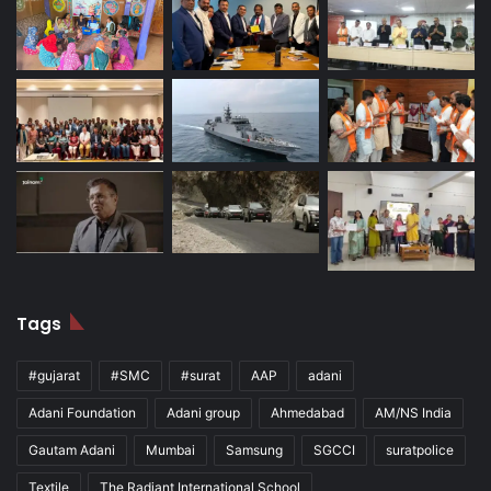
Tags
#gujarat
#SMC
#surat
AAP
adani
Adani Foundation
Adani group
Ahmedabad
AM/NS India
Gautam Adani
Mumbai
Samsung
SGCCI
suratpolice
Textile
The Radiant International School