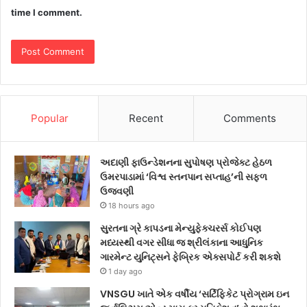
time I comment.
Popular
Recent
Comments
અદાણી ફાઉન્ડેશનના સુપોષણ પ્રોજેક્ટ હેઠળ
ઉમરપાડામાં ‘વિશ્વ સ્તનપાન સપ્તાહ’ની સફળ
ઉજવણી
18 hours ago
સુરતના ગ્રે કાપડના મેન્યુફેક્ચરર્સ કોઈપણ
મધ્યસ્થી વગર સીધા જ શ્રીલંકાના આધુનિક
ગારમેન્ટ યુનિટ્સને ફેબ્રિક એક્સપોર્ટ કરી શકશે
1 day ago
VNSGU ખાતે એક વર્ષીય ‘સર્ટિફિકેટ પ્રોગ્રામ ઇન