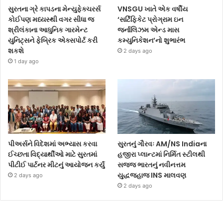
સુરતના ગ્રે કાપડના મેન્યુફેક્ચરર્સ
VNSGU ખાતે એક વર્ષીય
કોઈપણ મધ્યસ્થી વગર સીધા જ
‘સર્ટિફિકેટ પ્રોગ્રામ ઇન
શ્રીલંકાના આધુનિક ગારમેન્ટ
જર્નાલિઝમ એન્ડ માસ
યુનિટ્સને ફેબ્રિક એક્સપોર્ટ કરી
કમ્યુનિકેશન’નો શુભારંભ
શકશે
2 days ago
1 day ago
પીઅર્સને વિદેશમાં અભ્યાસ કરવા
સુરતનું ગૌરવઃ AM/NS Indiaના
ઈચ્છતા વિદ્યાર્થીઓ માટે સુરતમાં
હજીરા પ્લાન્ટમાં નિર્મિત સ્ટીલથી
પીટીઈ પાર્ટનર મીટનું આયોજન કર્યું
સજ્જ ભારતનું નવીનત્તમ
યુદ્ધજહાજ INS માલવણ
2 days ago
2 days ago