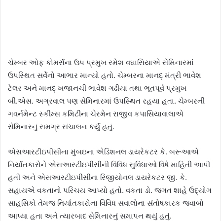
ચેમ્બર ઓફ કોમર્સના ઉપ પ્રમુખ રમેશ વઘાસિયાએ સેમિનારમાં
ઉપસ્થિત સર્વેનો આભાર માન્યો હતો. ચેમ્બરના માનદ્‌ મંત્રી ભાવેશ
ટેલર અને માનદ્‌ ખજાનચી ભાવેશ ગઢીયા તથા ભૂતપૂર્વ પ્રમુખ
બી.એસ. અગ્રવાલ પણ સેમિનારમાં ઉપસ્થિત રહયા હતા. ચેમ્બરની
ગવર્નમેન્ટ સ્કીમ્સ કમિટીના ચેરમેન રાજીવ કપાસિયાવાલાએ
સેમિનારનું સમગ્ર સંચાલન કર્યું હતું.
એસઆરટીઇપીસીના મુંબઇના એડિશનલ ડાયરેકટર કે. બરૂઆએ
નિર્યાતકારોને એસઆરટીઇપીસીની વિવિધ સુવિધાઓ વિષે માહિતી આપી
હતી અને એસઆરટીઇપીસીના રિજીયોનલ ડાયરેકટર જી. કે.
સહાયએ વકતાનો પરિચય આપ્યો હતો. વકતા ડો. જગત શાહે ઉદ્યોગ
સાહસિકો તેમજ નિર્યાતકારોના વિવિધ સવાલોના સંતોષકારક જવાબો
આપ્યા હતા અને ત્યારબાદ સેમિનારનું સમાપન થયું હતું.