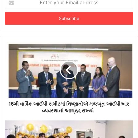
your
Email
address
16મી વાર્ષિક આઈપી સમીટમાં નિષ્ણાતોએ મજબૂત આઈપીઆર
વ્યવસ્થાનો આગ્રહ રાખ્યો