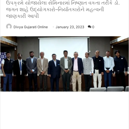
ઉપક્રમે યોજાયેલા સેમિનારમાં નિષ્ણાત વકતા તરીકે ડો.
જગત શાહે ઉદ્યોગકારો–નિર્યાતકારોને મહત્વની
જાણકારી આપી
Divya Gujarati Online
January 23, 2023
0