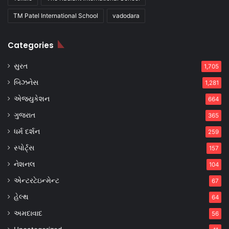
TM Patel International School
vadodara
Categories
સુરત
1,705
બિઝનેસ
1,281
એજ્યુકેશન
664
ગુજરાત
365
ધર્મ દર્શન
259
સ્પોર્ટ્સ
157
નેશનલ
104
એન્ટરટેઇન્મેન્ટ
67
હેલ્થ
64
અમદાવાદ
56