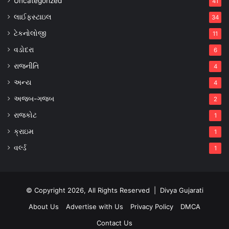
Uncategorized
41
લાઈફસ્ટાઇલ
34
ટેકનોલોજી
11
વડોદરા
6
રાજનીતિ
4
અન્ય
4
અજબ-ગજબ
2
રાજકોટ
1
ક્રાઇમ
1
વર્લ્ડ
1
© Copyright 2026, All Rights Reserved |
Divya Gujarati
About Us
Advertise with Us
Privacy Policy
DMCA
Contact Us