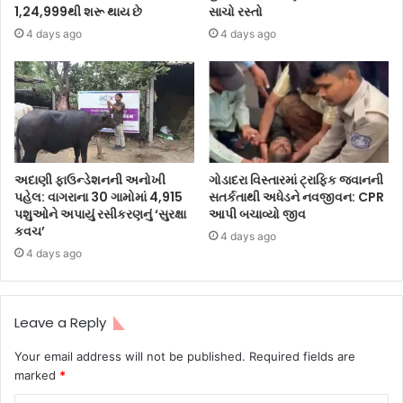
1,24,999થી શરૂ થાય છે
સાચો રસ્તો
4 days ago
4 days ago
અદાણી ફાઉન્ડેશનની અનોખી
ગોડાદરા વિસ્તારમાં ટ્રાફિક જવાનની
પહેલ: વાગરાના 30 ગામોમાં 4,915
સતર્કતાથી અધેડને નવજીવન: CPR
પશુઓને અપાયું રસીકરણનું ‘સુરક્ષા
આપી બચાવ્યો જીવ
કવચ’
4 days ago
4 days ago
Leave a Reply
Your email address will not be published.
Required fields are
marked
*