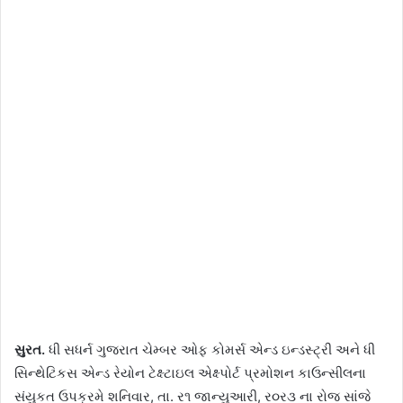
સુરત.
ધી સધર્ન ગુજરાત ચેમ્બર ઓફ કોમર્સ એન્ડ ઇન્ડસ્ટ્રી અને ધી
સિન્થેટિકસ એન્ડ રેયોન ટેક્ષ્ટાઇલ એક્ષ્પોર્ટ પ્રમોશન કાઉન્સીલના
સંયુકત ઉપક્રમે શનિવાર, તા. ર૧ જાન્યુઆરી, ર૦ર૩ ના રોજ સાંજે