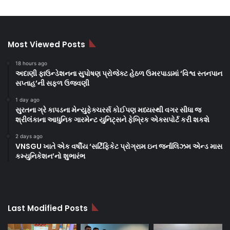
Most Viewed Posts
18 hours ago
અદાણી ફાઉન્ડેશનના સુપોષણ પ્રોજેક્ટ હેઠળ ઉમરપાડામાં ‘વિશ્વ સ્તનપાન
સપ્તાહ’ની સફળ ઉજવણી
1 day ago
સુરતના ગ્રે કાપડના મેન્યુફેક્ચરર્સ કોઈપણ મધ્યસ્થી વગર સીધા જ
શ્રીલંકાના આધુનિક ગારમેન્ટ યુનિટ્સને ફેબ્રિક એક્સપોર્ટ કરી શકશે
2 days ago
VNSGU ખાતે એક વર્ષીય ‘સર્ટિફિકેટ પ્રોગ્રામ ઇન જર્નાલિઝમ એન્ડ માસ
કમ્યુનિકેશન’નો શુભારંભ
Last Modified Posts