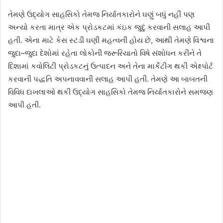
તેમણે ઉદ્યોગ સાહસિકો તેમજ નિર્યાતકારોને ઘણું બધું નહીં પણ
અન્યો કરતા માત્ર એક પ્રોડકટમાં કંઇક જુદું કરવાની સલાહ આપી
હતી. એના માટે કેસ સ્ટડી ઘણી મહત્વની હોય છે, આથી તેમણે વિશ્વના
જુદા–જુદા દેશોમાં રહેતા લોકોની જરૂરિયાતો વિષે સંશોધન કરીને તે
દિશામાં કવોલિટી પ્રોડકટનું ઉત્પાદન અને તેના માર્કેટીંગ થકી એક્ષ્પોર્ટ
કરવાની પદ્ધતિ અપનાવવાની સલાહ આપી હતી. તેમણે આ બાબતની
વિવિધ દાખલાઓ થકી ઉદ્યોગ સાહસિકો તેમજ નિર્યાતકારોને સમજણ
આપી હતી.