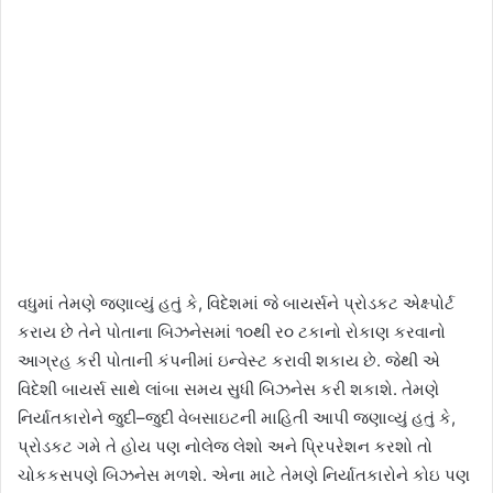
વધુમાં તેમણે જણાવ્યું હતું કે, વિદેશમાં જે બાયર્સને પ્રોડકટ એક્ષ્પોર્ટ
કરાય છે તેને પોતાના બિઝનેસમાં ૧૦થી ર૦ ટકાનો રોકાણ કરવાનો
આગ્રહ કરી પોતાની કંપનીમાં ઇન્વેસ્ટ કરાવી શકાય છે. જેથી એ
વિદેશી બાયર્સ સાથે લાંબા સમય સુધી બિઝનેસ કરી શકાશે. તેમણે
નિર્યાતકારોને જુદી–જુદી વેબસાઇટની માહિતી આપી જણાવ્યું હતું કે,
પ્રોડકટ ગમે તે હોય પણ નોલેજ લેશો અને પ્રિપરેશન કરશો તો
ચોકકસપણે બિઝનેસ મળશે. એના માટે તેમણે નિર્યાતકારોને કોઇ પણ