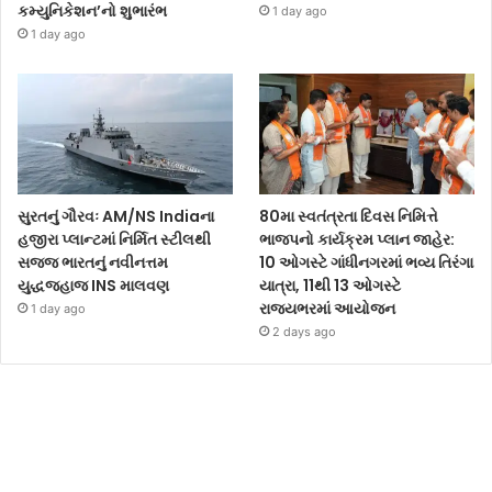
કમ્યુનિકેશન’નો શુભારંભ
1 day ago
1 day ago
સુરતનું ગૌરવઃ AM/NS Indiaના
80મા સ્વતંત્રતા દિવસ નિમિત્તે
હજીરા પ્લાન્ટમાં નિર્મિત સ્ટીલથી
ભાજપનો કાર્યક્રમ પ્લાન જાહેર:
સજ્જ ભારતનું નવીનત્તમ
10 ઓગસ્ટે ગાંધીનગરમાં ભવ્ય તિરંગા
યુદ્ધજહાજ INS માલવણ
યાત્રા, 11થી 13 ઓગસ્ટે
રાજ્યભરમાં આયોજન
1 day ago
2 days ago