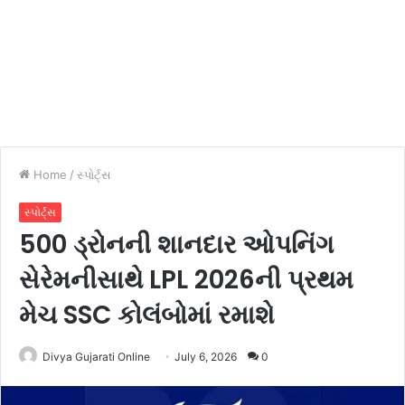
Home
/
સ્પોર્ટ્સ
સ્પોર્ટ્સ
500 ડ્રોનની શાનદાર ઓપનિંગ
સેરેમનીસાથે LPL 2026ની પ્રથમ
મેચ SSC કોલંબોમાં રમાશે
Divya Gujarati Online
July 6, 2026
0