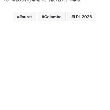
અને મનોરંજન પ્રેમીઓ માટે વધારે યાદગાર બનાવશે.
#surat
Colombo
LPL 2026