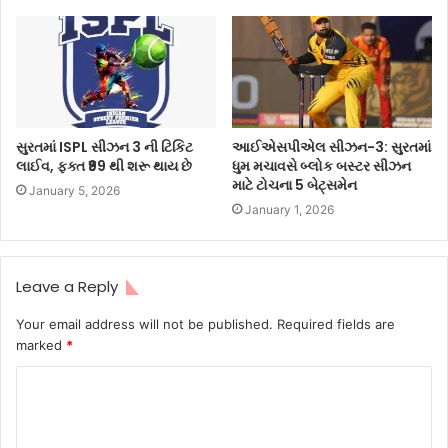
સુરતમાં ISPL સીઝન 3 ની ટિકિટ
આઈએસપીએલ સીઝન-3: સુરતમાં
લાઈવ, ફક્ત ₹99 થી શરૂ થાય છે
ધુમ મચાવસે બ્લોક બસ્ટર સીઝન
માટે ટોચના 5 બેટ્સમેન
January 5, 2026
January 1, 2026
Leave a Reply
Your email address will not be published.
Required fields are
marked
*