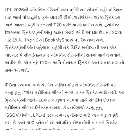
LPL 2026ની ઓપનિંગ સેરેમની લંકા પ્રીમિયર લીગની છઠ્ઠી એડિશન
માટે જેમાં પાંચ હરિફ ફ્રેન્ચાઇઝી ટીમો, શ્રીલંકાના શ્રેષ્ઠ ક્રિકેટરો
અને આંતરરાષ્ટ્રીય સ્તરની T20 પ્રતિભાઓ શામેલ થશે. ટૂર્નામેન્ટ
દેશભરમાં ક્રિકેટપ્રેમીઓનું ધ્યાન ખેંચશે એવી અપેક્ષા છે.LPL 2026
માટે ટિકિટ 1 જુલાઈથી BookMyShow પર ઉપલબ્ધ થશે.
ક્રિકેટપ્રેમીઓને વહેલામાં વહેલી તકે ટિકિટ ખરીદવાની અને એક
યાદગાર કે સીમાચિહ્નરૂપ ઓપનિંગ સેરેમનીની રાતમાં શામેલ થવાની
અપીલ છે. એ રાત્રે T20ના અતિ રોમાંચક ક્રિકેટ અને શાનદાર શૉનો
સમન્વય થશે.
IPGના સ્થાપક અને ચેરમેન અનિલ મોહને ઓપનિંગ સેરેમની પર
કહ્યું હતું : “લંકા પ્રીમિયર લીગનો સંબંધ ફક્ત ક્રિકેટ સાથે નથી. આ
ક્રિકેટપ્રેમીઓને યાદગાર અનુભવ આપવા સાથે સંબંધિત છે.લંકા
પ્રીમિયર લીગના ડિરેક્ટર સામંથા ડોડાનવેલાએ કહ્યું હતું,
“SSCકૉલંબોમાં LPLની પ્રથમ મેચ ટૂર્નામેન્ટ માટે એક મહત્વપૂર્ણ
ક્ષણ છે અને 500 ડ્રોનનો શૉ ઓપનિંગ સેરેમનીની નાઇટને ક્રિકેટ