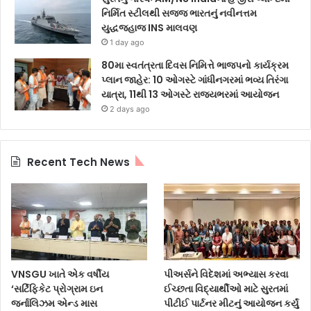
નિર્મિત સ્ટીલથી સજ્જ ભારતનું નવીનત્તમ
યુદ્ધજહાજ INS માલવણ
1 day ago
80મા સ્વતંત્રતા દિવસ નિમિત્તે ભાજપનો કાર્યક્રમ
પ્લાન જાહેર: 10 ઓગસ્ટે ગાંધીનગરમાં ભવ્ય તિરંગા
યાત્રા, 11થી 13 ઓગસ્ટે રાજ્યભરમાં આયોજન
2 days ago
Recent Tech News
VNSGU ખાતે એક વર્ષીય
પીઅર્સને વિદેશમાં અભ્યાસ કરવા
‘સર્ટિફિકેટ પ્રોગ્રામ ઇન
ઈચ્છતા વિદ્યાર્થીઓ માટે સુરતમાં
જર્નાલિઝમ એન્ડ માસ
પીટીઈ પાર્ટનર મીટનું આયોજન કર્યું