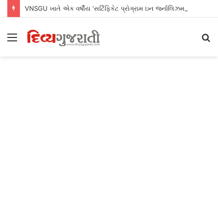
VNSGU ખાતે એક વર્ષીય ‘સર્ટિફિકેટ પ્રોગ્રામ ઇન જર્નાલિઝમ એન્ડ માસ કમ્યુનિકેશન’નો શુભારંભ
Menu
S
fo