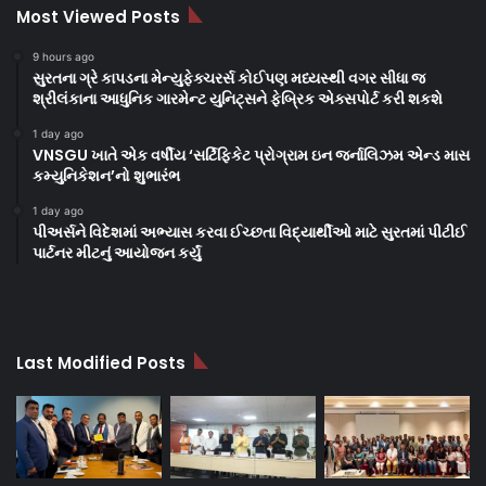
Most Viewed Posts
9 hours ago
સુરતના ગ્રે કાપડના મેન્યુફેક્ચરર્સ કોઈપણ મધ્યસ્થી વગર સીધા જ
શ્રીલંકાના આધુનિક ગારમેન્ટ યુનિટ્સને ફેબ્રિક એક્સપોર્ટ કરી શકશે
1 day ago
VNSGU ખાતે એક વર્ષીય ‘સર્ટિફિકેટ પ્રોગ્રામ ઇન જર્નાલિઝમ એન્ડ માસ
કમ્યુનિકેશન’નો શુભારંભ
1 day ago
પીઅર્સને વિદેશમાં અભ્યાસ કરવા ઈચ્છતા વિદ્યાર્થીઓ માટે સુરતમાં પીટીઈ
પાર્ટનર મીટનું આયોજન કર્યું
Last Modified Posts