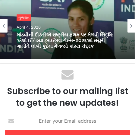
ગુજરાત
સ્પોર્ટ્સ
April 4, 2026
February 7, 2026
માંડવીની દીકરીએ રાષ્ટ્રીય ફલક પર મેળવી સિદ્ધિ:
‘ખેલો ઈન્ડિયા ટ્રાઈબલ ગેમ્સ-૨૦૨૬’માં મયુરી
ગામીતે લાંબી કૂદમાં મેળવ્યો કાંસ્ય ચંદ્રક
યશ અનિલરાશિયા: સુરતનો વિશ્વ ચેમ્પિયન જેણે ભાર
તને રોલ બોલમાં ગૌરવ અપાવ્યું
Subscribe to our mailing list
to get the new updates!
Enter
your
Email