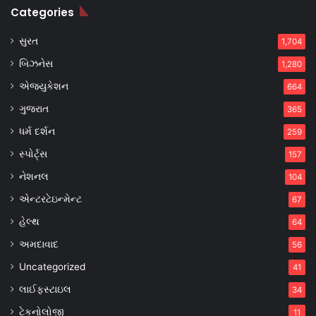
Categories
સુરત
1,704
બિઝનેસ
1,280
એજ્યુકેશન
664
ગુજરાત
365
ધર્મ દર્શન
259
સ્પોર્ટ્સ
157
નેશનલ
104
એન્ટરટેઇન્મેન્ટ
67
હેલ્થ
64
અમદાવાદ
56
Uncategorized
41
લાઈફસ્ટાઇલ
34
ટેકનોલોજી
11