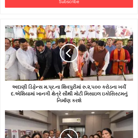
address
અદાણી ડિફેન્સ મ.પ્ર.ના શિવપુરીમાં રુ.૨,૫૦૦ કરોડના ખર્ચે
દ.એશિયામાં ખાનગી ક્ષેત્રે સૌથી મોટી મિસાઇલ ઇકોસિસ્ટમનું
નિર્માણ કરશે