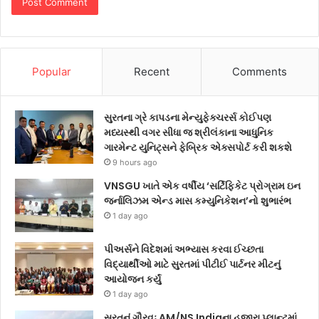
Popular
Recent
Comments
સુરતના ગ્રે કાપડના મેન્યુફેક્ચરર્સ કોઈપણ
મધ્યસ્થી વગર સીધા જ શ્રીલંકાના આધુનિક
ગારમેન્ટ યુનિટ્સને ફેબ્રિક એક્સપોર્ટ કરી શકશે
9 hours ago
VNSGU ખાતે એક વર્ષીય ‘સર્ટિફિકેટ પ્રોગ્રામ ઇન
જર્નાલિઝમ એન્ડ માસ કમ્યુનિકેશન’નો શુભારંભ
1 day ago
પીઅર્સને વિદેશમાં અભ્યાસ કરવા ઈચ્છતા
વિદ્યાર્થીઓ માટે સુરતમાં પીટીઈ પાર્ટનર મીટનું
આયોજન કર્યું
1 day ago
સુરતનું ગૌરવઃ AM/NS Indiaના હજીરા પ્લાન્ટમાં