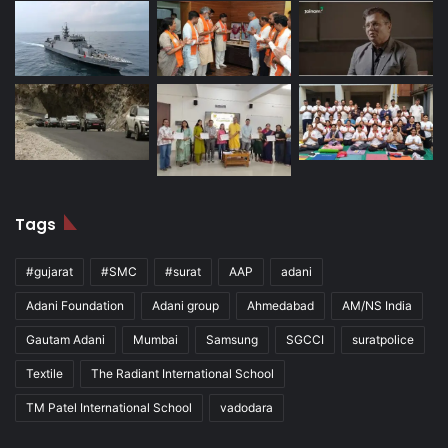
Tags
#gujarat
#SMC
#surat
AAP
adani
Adani Foundation
Adani group
Ahmedabad
AM/NS India
Gautam Adani
Mumbai
Samsung
SGCCI
suratpolice
Textile
The Radiant International School
TM Patel International School
vadodara