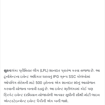
સુરત:
લંકા પ્રીમિયર લીગ (LPL) શાનદાર પ્રારંભ કરવા સજ્જ છે. આ
ટૂર્નામેન્ટના ઇવેન્ટ અધિકાર ધરાવતું IPG ગ્રૂપ SSC કોલંબોમાં
ઓપનિંગ સેરેમની માટે 500 ડ્રોનના એક શાનદાર શૉનું આયોજન
કરવાની યોજના બનાવી રહ્યું છે. આ ઇવેન્ટ શ્રીલંકામાં કોઈ પણ
ક્રિકેટ ઇવેન્ટ દરમિયાન યોજાયેલી અત્યાર સુધીની સૌથી મોટી લાઇવ
એન્ટરટેઇન્મેન્ટ ઇવેન્ટ પૈકીની એક બની જશે.