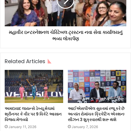
મહાવીર ઇન્ટરનેશનલ ચેરિટેબલ ટ્રસ્ટના નવા સેવા કાર્યાલયનું
ભવ્ય લોકાર્પણ
Related Articles
અમદાવાદ લાયન્સે ડેબ્યૂ મેચમાં
આઈએસપીએલ સુરતમાં રજૂ કરે છે
શ્રીનગર કે વીર પર 9 વિકેટે આસાન
અત્યંત રોમાંચક ક્રિકેટિંગ એક્શનઃ
વિજય મેળવ્યો
સીઝન 3 શુક્રવારથી શરૂ થશે
January 11, 2026
January 7, 2026