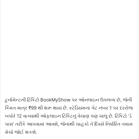
ટુર્નામેન્ટની ટિકિટો BookMyShow પર ઓનલાઇન ઉપલબ્ધ છે, જેની
કિંમત માત્ર ₹99 થી શરૂ થાય છે. સ્ટેડિયમના ગેટ નંબર 1 પર દરરોજ
બપોરે 12 વાગ્યાથી ઓફલાઇન ટિકિટનું વેચાણ પણ ચાલુ છે. ટિકિટો ‘ડે
પાસ’ તરીકે આપવામાં આવશે, જેનાથી ચાહકો તે દિવસે નિર્ધારિત તમામ
મેચો જોઈ શકશે.