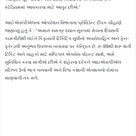
સ્ટેડિયમમાં આવકારવા માટે આતુર છીએ.”
આઈએસપીએલના ઓપરેશન વિભાગના પ્રેસિડેન્ટ દીપક ચૌહાણે
જણાવ્યું હતું કે : “અમારું સમગ્ર ધ્યાન સુરતમાં મેચના દિવસની
કામગીરીથી લઈને કિફાયતી ટિકિટિંગ સુધીનો અવરોધરહિત અને ફેન-
ફ્રેન્ડલી અનુભવ ઉપલબ્ધ બનાવવા પર કેન્દ્રિત છે. રૂ.99થી શરૂ થતી
ટિકિટ અને ચાહકો માટે મલ્ટિપલ એક્સેસ પોઇન્ટ સાથે, અમે
સુનિશ્ચિત કરવા માંગીએ છીએ કે શહેરના દરેકને આઇએસપીએલ
સીઝન 3નો ભાગ બનવાની અને વિશ્વ કક્ષાની એક્શનનો રોમાંચ
માણવાની તક મળે.