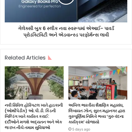
ગેલેક્સી બુક 6 સ્લીક નવા સ્વરૂપમાં એઆઈ- પાવર્ડ
પ્રોડક્ટિવિટી અને એડવાન્સ્ડ પરફોર્મન્સ લાવી
Related Articles
નવી સિવિલ હોસ્પિટલ ખાતે હાડકાની
અખિલ ભારતીય શૈક્ષણિક મહાસંઘ,
(ઓર્થોપેડીક) ઓ.પી.ડી. કિડની
લિંબાયત ઝોન, સુરત મહાનગર દ્વારા
બિલ્ડિંગ ખાતે કાર્યરત કરાઈ:
ગુરુપૂર્ણિમા નિમિત્તે ભવ્ય ‘ગુરુ વંદના
દર્દીઓને મળશે અદ્યતન અને એક
કાર્યક્રમ’ યોજાયો
જ છત નીચે તમામ સુવિધાઓ
5 days ago