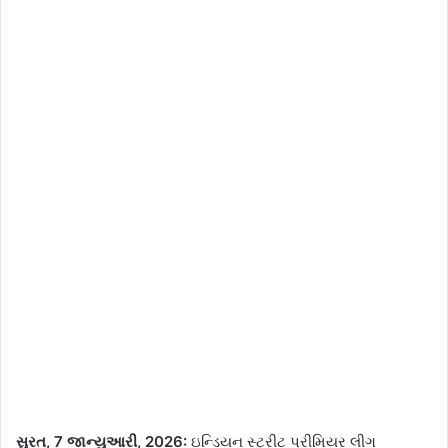
સુરત, 7 જાન્યુઆરી, 2026:
ઇન્ડિયન સ્ટ્રીટ પ્રીમિયર લીગ