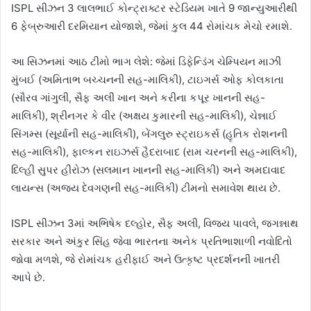
ISPL સીઝન 3 લાલભાઈ કોન્ટ્રાક્ટર સ્ટેડિયમ ખાતે 9 જાન્યુઆરીથી
6 ફેબ્રુઆરી દરમિયાન યોજાશે, જેમાં કુલ 44 રોમાંચક મેચો રમાશે.
આ સિઝનમાં આઠ ટીમો ભાગ લેશે: જેમાં ડિફેન્ડિંગ ચેમ્પિયન માઝી
મુંબઈ (અમિતાભ બચ્ચનની સહ-માલિકી), ટાઇગર્સ ઓફ કોલકાતા
(સૌરવ ગાંગુલી, સૈફ અલી ખાન અને કરીના કપૂર ખાનની સહ-
માલિકી), શ્રીનગર કે વીર (અક્ષય કુમારની સહ-માલિકી), ચેન્નાઈ
સિંગમ્સ (સૂર્યાની સહ-માલિકી), બેંગલુરુ સ્ટ્રાઇકર્સ (હૃતિક રોશનની
સહ-માલિકી), ફાલ્કન રાઇઝર્સ હૈદરાબાદ (રામ ચરનની સહ-માલિકી),
દિલ્હી સુપર હીરોઝ (સલમાન ખાનની સહ-માલિકી) અને અમદાવાદ
લાયન્સ (અજય દેવગણની સહ-માલિકી) ટીમનો સમાવેશ થાય છે.
ISPL સીઝન 3માં અભિષેક દલ્હોર, સૈફ અલી, વિજય પાવલે, જગન્નાથ
સરકાર અને અંકુર સિંહ જેવા ભારતના અનેક પ્રતિભાશાળી નવોદિતો
જોવા મળશે, જે રોમાંચક હરીફાઈ અને ઉત્કૃષ્ટ પ્રદર્શનની ખાતરી
આપે છે.