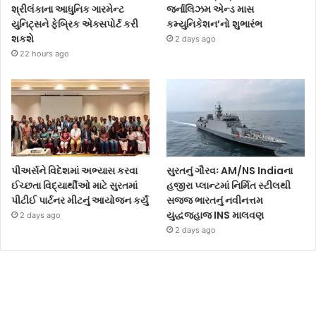
શ્રીલંકાના આધુનિક ગારમેન્ટ
જર્નાલિઝમ એન્ડ માસ
યુનિટ્સને ફેબ્રિક એક્સપોર્ટ કરી
કમ્યુનિકેશન’નો શુભારંભ
શકશે
2 days ago
22 hours ago
પીઅર્સને વિદેશમાં અભ્યાસ કરવા
સુરતનું ગૌરવઃ AM/NS Indiaના
ઈચ્છતા વિદ્યાર્થીઓ માટે સુરતમાં
હજીરા પ્લાન્ટમાં નિર્મિત સ્ટીલથી
પીટીઈ પાર્ટનર મીટનું આયોજન કર્યું
સજ્જ ભારતનું નવીનત્તમ
યુદ્ધજહાજ INS માલવણ
2 days ago
2 days ago