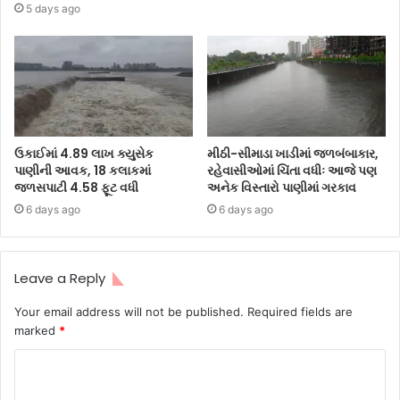
5 days ago
ઉકાઈમાં 4.89 લાખ ક્યુસેક
મીઠી-સીમાડા ખાડીમાં જળબંબાકાર,
પાણીની આવક, 18 કલાકમાં
રહેવાસીઓમાં ચિંતા વધીઃ આજે પણ
જળસપાટી 4.58 ફૂટ વધી
અનેક વિસ્તારો પાણીમાં ગરકાવ
6 days ago
6 days ago
Leave a Reply
Your email address will not be published.
Required fields are
marked
*