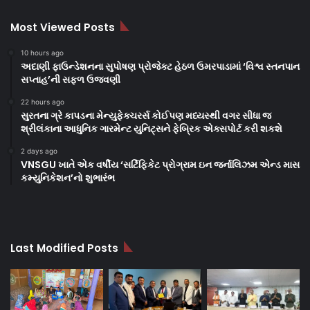
Most Viewed Posts
10 hours ago
અદાણી ફાઉન્ડેશનના સુપોષણ પ્રોજેક્ટ હેઠળ ઉમરપાડામાં ‘વિશ્વ સ્તનપાન
સપ્તાહ’ની સફળ ઉજવણી
22 hours ago
સુરતના ગ્રે કાપડના મેન્યુફેક્ચરર્સ કોઈપણ મધ્યસ્થી વગર સીધા જ
શ્રીલંકાના આધુનિક ગારમેન્ટ યુનિટ્સને ફેબ્રિક એક્સપોર્ટ કરી શકશે
2 days ago
VNSGU ખાતે એક વર્ષીય ‘સર્ટિફિકેટ પ્રોગ્રામ ઇન જર્નાલિઝમ એન્ડ માસ
કમ્યુનિકેશન’નો શુભારંભ
Last Modified Posts