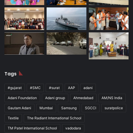
Tags
#gujarat
#SMC
#surat
AAP
adani
Adani Foundation
Adani group
Ahmedabad
AM/NS India
Gautam Adani
Mumbai
Samsung
SGCCI
suratpolice
Textile
The Radiant International School
TM Patel International School
vadodara