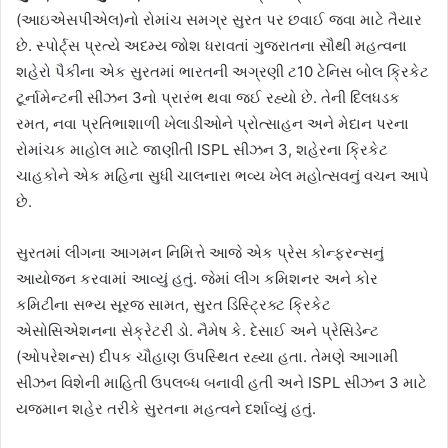
(આઇએસપીએલ)નો રોમાંચ સમગ્ર સુરત પર છવાઈ જવા માટે તૈયાર
છે. સ્પોર્ટ્સ પ્રત્યે અદમ્ય જોશ ધરાવતાં ગુજરાતના સૌથી મહત્વના
શહેરો પૈકીના એક સુરતમાં ભારતની અગ્રણી ટ10 ટેનિસ બોલ ક્રિકેટ
ટૂર્નામેન્ટની સીઝન 3નો પ્રારંભ થવા જઈ રહ્યો છે. તેની દિલધડક
રમત, નવા પ્રતિભાશાળી ખેલાડીઓને પ્રોત્સાહન અને મેદાન પરના
રોમાંચક માહોલ માટે જાણીતી ISPL સીઝન 3, શહેરના ક્રિકેટ
ચાહકોને એક મહિના સુધી ચાલનારા ભવ્ય ખેલ મહોત્સવનું વચન આપે
છે.
સુરતમાં લીગના આગમન નિમિત્તે આજે એક પ્રેસ કોન્ફરન્સનું
આયોજન કરવામાં આવ્યું હતું. જેમાં લીગ કમિશનર અને કોર
કમિટીના સભ્ય સૂરજ સામત, સુરત ડિસ્ટ્રિક્ટ ક્રિકેટ
એસોસિએશનના સેક્રેટરી ડો. નૈમેષ કે. દેસાઈ અને પ્રેસિડેન્ટ
(ઓપરેશન્સ) દીપક ચૌહાણ ઉપસ્થિત રહ્યા હતા. તેમણે આગામી
સીઝન વિશેની માહિતી ઉપલબ્ધ બનાવી હતી અને ISPL સીઝન 3 માટે
યજમાન શહેર તરીકે સુરતના મહત્વને દર્શાવ્યું હતું.