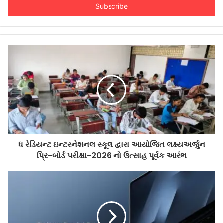
address
ધ રેડિયન્ટ ઇન્ટરનેશનલ સ્કૂલ દ્વારા આયોજિત લક્ષ્યઅર્જુન
પ્રિ-બોર્ડ પરીક્ષા-2026 નો ઉત્સાહ પૂર્વક આરંભ