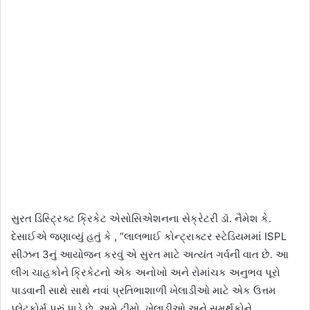
સુરત ડિસ્ટ્રિક્ટ ક્રિકેટ એસોસિએશનના સેક્રેટરી ડૉ. નૈમેશ કે.
દેસાઈએ જણાવ્યું હતું કે , “લાલભાઈ કોન્ટ્રાક્ટર સ્ટેડિયમમાં ISPL
સીઝન 3નું આયોજન કરવું એ સુરત માટે અત્યંત ગર્વની વાત છે. આ
લીગ ચાહકોને ક્રિકેટનો એક અનોખો અને રોમાંચક અનુભવ પૂરો
પાડવાની સાથે સાથે નવાં પ્રતિભાશાળી ખેલાડીઓ માટે એક ઉત્તમ
પ્લેટફોર્મ પૂરું પાડે છે. અમે ટીમો, ખેલાડીઓ અને સમર્થકોને