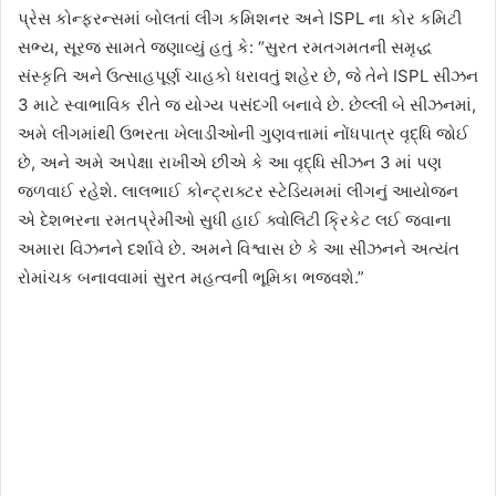
પ્રેસ કોન્ફરન્સમાં બોલતાં લીગ કમિશનર અને ISPL ના કોર કમિટી
સભ્ય, સૂરજ સામતે જણાવ્યું હતું કે: “સુરત રમતગમતની સમૃદ્ધ
સંસ્કૃતિ અને ઉત્સાહપૂર્ણ ચાહકો ધરાવતું શહેર છે, જે તેને ISPL સીઝન
3 માટે સ્વાભાવિક રીતે જ યોગ્ય પસંદગી બનાવે છે. છેલ્લી બે સીઝનમાં,
અમે લીગમાંથી ઉભરતા ખેલાડીઓની ગુણવત્તામાં નોંધપાત્ર વૃદ્ધિ જોઈ
છે, અને અમે અપેક્ષા રાખીએ છીએ કે આ વૃદ્ધિ સીઝન 3 માં પણ
જળવાઈ રહેશે. લાલભાઈ કોન્ટ્રાક્ટર સ્ટેડિયમમાં લીગનું આયોજન
એ દેશભરના રમતપ્રેમીઓ સુધી હાઈ ક્વોલિટી ક્રિકેટ લઈ જવાના
અમારા વિઝનને દર્શાવે છે. અમને વિશ્વાસ છે કે આ સીઝનને અત્યંત
રોમાંચક બનાવવામાં સુરત મહત્વની ભૂમિકા ભજવશે.”