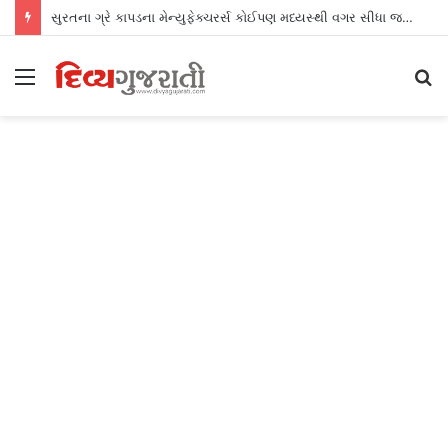
સુરતના ગ્રે કાપડના મેન્યુફેક્ચરર્સ કોઈપણ મધ્યસ્થી વગર સીધા જ શ્રીલંકાના આધુનિક ગારમેન્ટ યુનિટ્સને ફેબ્રિક એક્સપોર્ટ કરી શકશે
Menu
S
fo