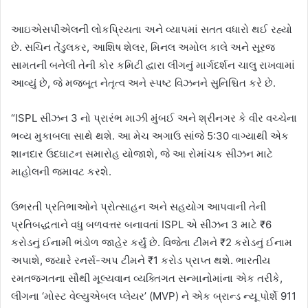
આઇએસપીએલની લોકપ્રિયતા અને વ્યાપમાં સતત વધારો થઈ રહ્યો
છે. સચિન તેંડુલકર, આશિષ શેલર, મિનલ અમોલ કાલે અને સૂરજ
સામતની બનેલી તેની કોર કમિટી દ્વારા લીગનું માર્ગદર્શન ચાલુ રાખવામાં
આવ્યું છે, જે મજબૂત નેતૃત્વ અને સ્પષ્ટ વિઝનને સુનિશ્ચિત કરે છે.
“ISPL સીઝન 3 નો પ્રારંભ માઝી મુંબઈ અને શ્રીનગર કે વીર વચ્ચેના
ભવ્ય મુકાબલા સાથે થશે. આ મેચ અગાઉ સાંજે 5:30 વાગ્યાથી એક
શાનદાર ઉદઘાટન સમારોહ યોજાશે, જે આ રોમાંચક સીઝન માટે
માહોલની જમાવટ કરશે.
ઉભરતી પ્રતિભાઓને પ્રોત્સાહન અને સહયોગ આપવાની તેની
પ્રતિબદ્ધતાને વધુ બળવત્તર બનાવતાં ISPL એ સીઝન 3 માટે ₹6
કરોડનું ઈનામી ભંડોળ જાહેર કર્યું છે. વિજેતા ટીમને ₹2 કરોડનું ઈનામ
અપાશે, જ્યારે રનર્સ-અપ ટીમને ₹1 કરોડ પ્રાપ્ત થશે. ભારતીય
રમતજગતના સૌથી મૂલ્યવાન વ્યક્તિગત સન્માનોમાંના એક તરીકે,
લીગના ‘મોસ્ટ વેલ્યુએબલ પ્લેયર’ (MVP) ને એક બ્રાન્ડ ન્યૂ પોર્શે 911