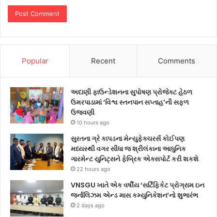
Popular
Recent
Comments
અદાણી ફાઉન્ડેશનના સુપોષણ પ્રોજેક્ટ હેઠળ
ઉમરપાડામાં ‘વિશ્વ સ્તનપાન સપ્તાહ’ની સફળ
ઉજવણી
10 hours ago
સુરતના ગ્રે કાપડના મેન્યુફેક્ચરર્સ કોઈપણ
મધ્યસ્થી વગર સીધા જ શ્રીલંકાના આધુનિક
ગારમેન્ટ યુનિટ્સને ફેબ્રિક એક્સપોર્ટ કરી શકશે
22 hours ago
VNSGU ખાતે એક વર્ષીય ‘સર્ટિફિકેટ પ્રોગ્રામ ઇન
જર્નાલિઝમ એન્ડ માસ કમ્યુનિકેશન’નો શુભારંભ
2 days ago