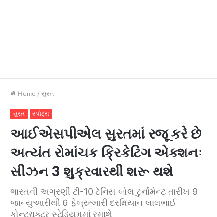
Home
/
સુરત
સુરત
સ્પોર્ટ્સ
આઈએસપીએલ સુરતમાં રજૂ કરે છે
અત્યંત રોમાંચક ક્રિકેટિંગ એક્શનઃ
સીઝન 3 શુક્રવારથી શરૂ થશે
ભારતની અગ્રણી ટી-10 ટેનિસ બોલ ટુર્નામેન્ટ તારીખ 9
જાન્યુઆરીથી 6 ફેબ્રુઆરી દરમિયાન લાલભાઈ
કોન્ટ્રાક્ટર સ્ટેડિયમમાં રમાશે