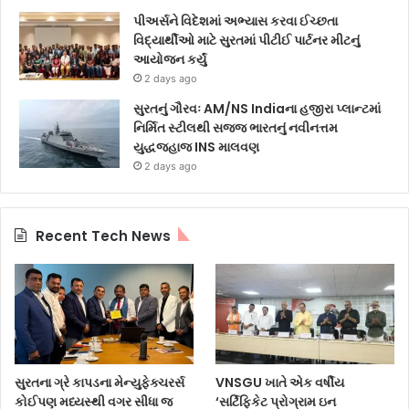
પીઅર્સને વિદેશમાં અભ્યાસ કરવા ઈચ્છતા
વિદ્યાર્થીઓ માટે સુરતમાં પીટીઈ પાર્ટનર મીટનું
આયોજન કર્યું
2 days ago
સુરતનું ગૌરવઃ AM/NS Indiaના હજીરા પ્લાન્ટમાં
નિર્મિત સ્ટીલથી સજ્જ ભારતનું નવીનત્તમ
યુદ્ધજહાજ INS માલવણ
2 days ago
Recent Tech News
સુરતના ગ્રે કાપડના મેન્યુફેક્ચરર્સ
VNSGU ખાતે એક વર્ષીય
કોઈપણ મધ્યસ્થી વગર સીધા જ
‘સર્ટિફિકેટ પ્રોગ્રામ ઇન