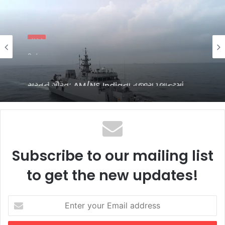
સુરત
2 days ago
સુરતનું ગૌરવઃ AM/NS Indiaના હજીરા પ્લાન્ટમાં
નિર્મિત સ્ટીલથી સજ્જ ભારતનું નવીનત્તમ
યુદ્ધજહાજ INS માલવણ
Subscribe to our mailing list
to get the new updates!
Enter
your
Email