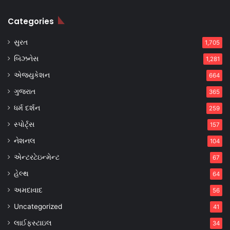
Categories
સુરત
1,705
બિઝનેસ
1,281
એજ્યુકેશન
664
ગુજરાત
365
ધર્મ દર્શન
259
સ્પોર્ટ્સ
157
નેશનલ
104
એન્ટરટેઇન્મેન્ટ
67
હેલ્થ
64
અમદાવાદ
56
Uncategorized
41
લાઈફસ્ટાઇલ
34