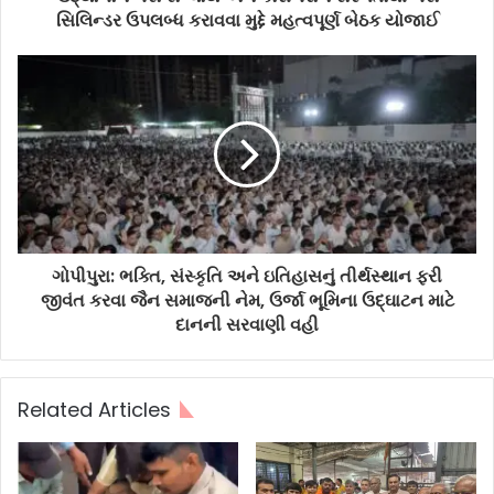
સિલિન્ડર ઉપલબ્ધ કરાવવા મુદ્દે મહત્વપૂર્ણ બેઠક યોજાઈ
ગોપીપુરા: ભક્તિ, સંસ્કૃતિ અને ઇતિહાસનું તીર્થસ્થાન ફરી
જીવંત કરવા જૈન સમાજની નેમ, ઉર્જા ભૂમિના ઉદ્ઘાટન માટે
દાનની સરવાણી વહી
Related Articles