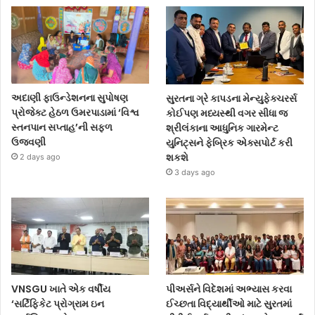
અદાણી ફાઉન્ડેશનના સુપોષણ
સુરતના ગ્રે કાપડના મેન્યુફેક્ચરર્સ
પ્રોજેક્ટ હેઠળ ઉમરપાડામાં ‘વિશ્વ
કોઈપણ મધ્યસ્થી વગર સીધા જ
સ્તનપાન સપ્તાહ’ની સફળ
શ્રીલંકાના આધુનિક ગારમેન્ટ
ઉજવણી
યુનિટ્સને ફેબ્રિક એક્સપોર્ટ કરી
શકશે
2 days ago
3 days ago
VNSGU ખાતે એક વર્ષીય
પીઅર્સને વિદેશમાં અભ્યાસ કરવા
‘સર્ટિફિકેટ પ્રોગ્રામ ઇન
ઈચ્છતા વિદ્યાર્થીઓ માટે સુરતમાં