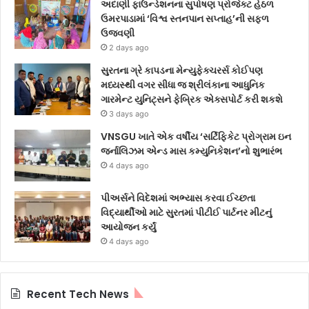
અદાણી ફાઉન્ડેશનના સુપોષણ પ્રોજેક્ટ હેઠળ
ઉમરપાડામાં ‘વિશ્વ સ્તનપાન સપ્તાહ’ની સફળ
ઉજવણી
2 days ago
સુરતના ગ્રે કાપડના મેન્યુફેક્ચરર્સ કોઈપણ
મધ્યસ્થી વગર સીધા જ શ્રીલંકાના આધુનિક
ગારમેન્ટ યુનિટ્સને ફેબ્રિક એક્સપોર્ટ કરી શકશે
3 days ago
VNSGU ખાતે એક વર્ષીય ‘સર્ટિફિકેટ પ્રોગ્રામ ઇન
જર્નાલિઝમ એન્ડ માસ કમ્યુનિકેશન’નો શુભારંભ
4 days ago
પીઅર્સને વિદેશમાં અભ્યાસ કરવા ઈચ્છતા
વિદ્યાર્થીઓ માટે સુરતમાં પીટીઈ પાર્ટનર મીટનું
આયોજન કર્યું
4 days ago
Recent Tech News