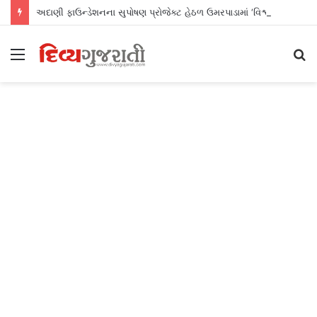
અદાણી ફાઉન્ડેશનના સુપોષણ પ્રોજેક્ટ હેઠળ ઉમરપાડામાં ‘વિશ્વ સ્તનપાન સપ્તાહ’ની સફળ ઉજવણી
Menu
S
fo