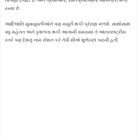
લાગણી છવાઈ છે અને ગ્રામજનો, રમતપ્રેમીઓના અભિનંદન મળી
રહ્યા છે.
આદિજાતિ યુવાયુવતીઓને પણ મયુરી થકી પ્રેરણા મળશે. સાથોસાથ
વધુ મહેનત અને કુશળતા થકી આગામી સમયમાં તે આંતરરાષ્ટ્રીય
સ્તરે પણ દેશનું નામ રોશન કરે તેવી સૌએ શુભેચ્છા પાઠવી હતી.