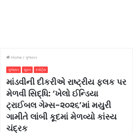
Home
/
ગુજરાત
ગુજરાત
સુરત
સ્પોર્ટ્સ
માંડવીની દીકરીએ રાષ્ટ્રીય ફલક પર
મેળવી સિદ્ધિ: ‘ખેલો ઈન્ડિયા
ટ્રાઈબલ ગેમ્સ-૨૦૨૬’માં મયુરી
ગામીતે લાંબી કૂદમાં મેળવ્યો કાંસ્ય
ચંદ્રક