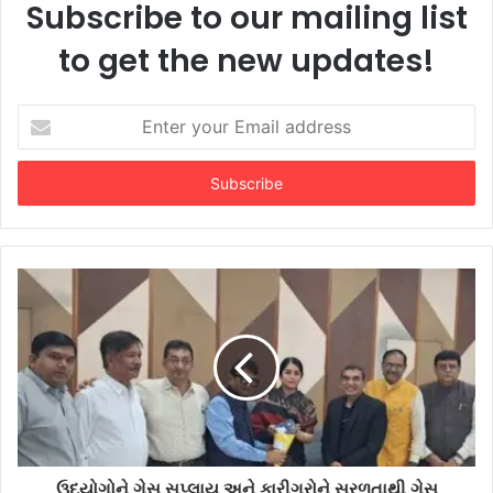
Subscribe to our mailing list
to get the new updates!
Enter
your
Email
address
ઉદ્યોગોને ગેસ સપ્લાય અને કારીગરોને સરળતાથી ગેસ