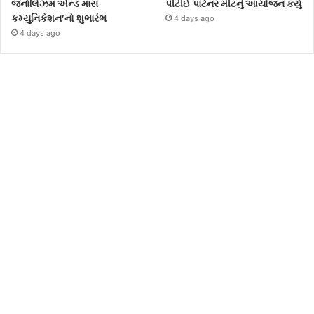
જર્નાલિઝમ એન્ડ માસ
પીટીઈ પાર્ટનર મીટનું આયોજન કર્યું
કમ્યુનિકેશન’નો શુભારંભ
4 days ago
4 days ago