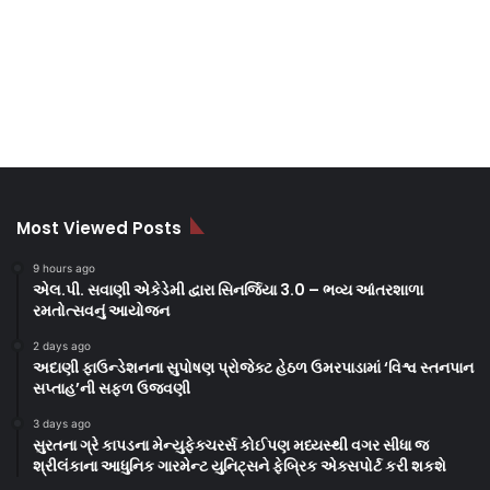
Most Viewed Posts
9 hours ago
એલ.પી. સવાણી એકેડેમી દ્વારા સિનર્જિયા 3.0 – ભવ્ય આંતરશાળા
રમતોત્સવનું આયોજન
2 days ago
અદાણી ફાઉન્ડેશનના સુપોષણ પ્રોજેક્ટ હેઠળ ઉમરપાડામાં ‘વિશ્વ સ્તનપાન
સપ્તાહ’ની સફળ ઉજવણી
3 days ago
સુરતના ગ્રે કાપડના મેન્યુફેક્ચરર્સ કોઈપણ મધ્યસ્થી વગર સીધા જ
શ્રીલંકાના આધુનિક ગારમેન્ટ યુનિટ્સને ફેબ્રિક એક્સપોર્ટ કરી શકશે