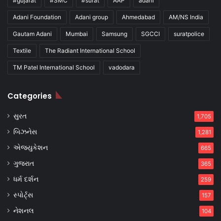
#gujarat
#SMC
#surat
AAP
adani
Adani Foundation
Adani group
Ahmedabad
AM/NS India
Gautam Adani
Mumbai
Samsung
SGCCI
suratpolice
Textile
The Radiant International School
TM Patel International School
vadodara
Categories
સુરત
1,705
બિઝનેસ
1,281
એજ્યુકેશન
665
ગુજરાત
365
ધર્મ દર્શન
259
સ્પોર્ટ્સ
157
નેશનલ
104