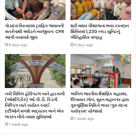
ગોડાદરા વિસ્તારમાં ટ્રાફિક જવાનની
શ્રી માધવ ગૌશાળાના ભવ્ય રક્તદાન
સતર્કતાથી અધેડને નવજીવન: CPR
શિબિરમાં 1,230 બ્લડ યુનિટનું
આપી બચાવ્યો જીવ
ઐતિહાસિક સંગ્રહ
6 days ago
6 days ago
નવી સિવિલ હોસ્પિટલ ખાતે હાડકાની
અખિલ ભારતીય શૈક્ષણિક મહાસંઘ,
(ઓર્થોપેડીક) ઓ.પી.ડી. કિડની
લિંબાયત ઝોન, સુરત મહાનગર દ્વારા
બિલ્ડિંગ ખાતે કાર્યરત કરાઈ:
ગુરુપૂર્ણિમા નિમિત્તે ભવ્ય ‘ગુરુ વંદના
દર્દીઓને મળશે અદ્યતન અને એક
કાર્યક્રમ’ યોજાયો
જ છત નીચે તમામ સુવિધાઓ
1 week ago
1 week ago