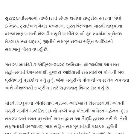
સુરત:
છત્તીસગઢમાં તાજેતરમાં સંપન્ન થયેલા રાષ્ટ્રીય સ્તરના ‘ખેલો
ઈન્ડિયા ટ્રાઈબલ ગેમ્સ-૨૦૨૬’માં સુરત જિલ્લાના માંડવી તાલુકાના
વરજાખણ ગામની ખેલાડી મયુરી ગામીતે લાંબી કૂદ સ્પર્ધામાં બ્રોન્ઝ
મેડલ (કાંસ્ય ચંદ્રક) જીતીને સમગ્ર રાજ્ય સહિત આદિવાસી
સમાજનું ગૌરવ વધાર્યું છે.
ગત ૨૫ માર્ચથી ૩ એપ્રિલ-૨૦૨૬ દરમિયાન યોજાયેલા આ રમત
મહોત્સવમાં દેશભરમાંથી હજારો આદિવાસી રમતવીરોએ પોતાની ખેલ
પ્રતિભાનું પ્રદર્શન કર્યું હતું, જેમાં મયુરીએ પોતાની અપ્રતિમ ચપળતા
અને કૌશલ્યથી રાષ્ટ્રીય સ્તરે સફળતાનું શિખર સર કર્યું છે.
માંડવી તાલુકાના અંતરિયાળ ગ્રામ્ય આદિજાતિ વિસ્તારમાંથી આવતી
મયુરી ગામીતે મર્યાદિત સાધનો વચ્ચે પણ પોતાની અવિરત મહેનત, દ્રઢ
સંકલ્પ અને રમત પ્રત્યેની લગન દ્વારા આ સિદ્ધિ હાંસલ કરી છે. તેની
સફળતાથી વરજાખણ ગામ સહિત સમગ્ર માંડવી પંથકમાં હર્ષની