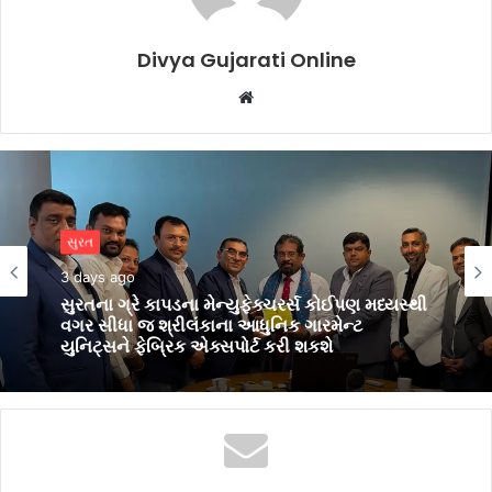
Divya Gujarati Online
Website
સુરત
સુરત
4 days ago
3 days ago
સુરતનું ગૌરવઃ AM/NS Indiaના હજીરા પ્લાન્ટમાં
સુરતના ગ્રે કાપડના મેન્યુફેક્ચરર્સ કોઈપણ મધ્યસ્થી
નિર્મિત સ્ટીલથી સજ્જ ભારતનું નવીનત્તમ
વગર સીધા જ શ્રીલંકાના આધુનિક ગારમેન્ટ
યુદ્ધજહાજ INS માલવણ
યુનિટ્સને ફેબ્રિક એક્સપોર્ટ કરી શકશે