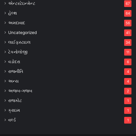
એન્ટરટેઇન્મેન્ટ
67
હેલ્થ
64
અમદાવાદ
56
Uncategorized
41
લાઈફસ્ટાઇલ
34
ટેકનોલોજી
11
વડોદરા
6
રાજનીતિ
4
અન્ય
4
અજબ-ગજબ
2
રાજકોટ
1
ક્રાઇમ
1
વર્લ્ડ
1