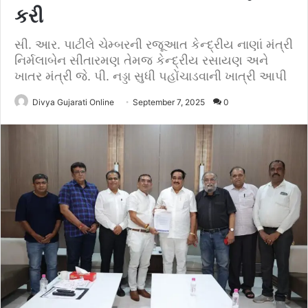
કરી
સી. આર. પાટીલે ચેમ્બરની રજૂઆત કેન્દ્રીય નાણાં મંત્રી
નિર્મલાબેન સીતારમણ તેમજ કેન્દ્રીય રસાયણ અને
ખાતર મંત્રી જે. પી. નડ્ડા સુધી પહોંચાડવાની ખાત્રી આપી
Divya Gujarati Online
September 7, 2025
0