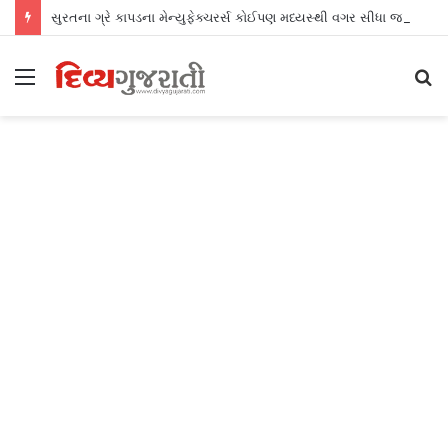
સુરતના ગ્રે કાપડના મેન્યુફેક્ચરર્સ કોઈપણ મધ્યસ્થી વગર સીધા જ શ્રીલંકાના આધુનિક ગારમેન્ટ યુનિટ્સને ફેબ્રિક એક્સપોર્ટ કરી શકશે
Menu
S
fo