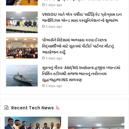
2 days ago
VNSGU ખાતે એક વર્ષીય ‘સર્ટિફિકેટ પ્રોગ્રામ ઇન
જર્નાલિઝમ એન્ડ માસ કમ્યુનિકેશન’નો શુભારંભ
3 days ago
પીઅર્સને વિદેશમાં અભ્યાસ કરવા ઈચ્છતા
વિદ્યાર્થીઓ માટે સુરતમાં પીટીઈ પાર્ટનર મીટનું
આયોજન કર્યું
3 days ago
સુરતનું ગૌરવઃ AM/NS Indiaના હજીરા પ્લાન્ટમાં
નિર્મિત સ્ટીલથી સજ્જ ભારતનું નવીનત્તમ
યુદ્ધજહાજ INS માલવણ
3 days ago
Recent Tech News