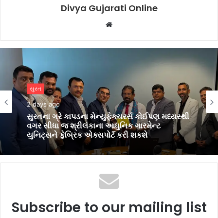
Divya Gujarati Online
Website
બિઝનેસ
સુરત
3 days ago
2 days ago
પીઅર્સને વિદેશમાં અભ્યાસ કરવા ઈચ્છતા
વિદ્યાર્થીઓ માટે સુરતમાં પીટીઈ પાર્ટનર મીટનું
આયોજન કર્યું
સુરતના ગ્રે કાપડના મેન્યુફેક્ચરર્સ કોઈપણ મધ્યસ્થી
વગર સીધા જ શ્રીલંકાના આધુનિક ગારમેન્ટ
યુનિટ્સને ફેબ્રિક એક્સપોર્ટ કરી શકશે
Subscribe to our mailing list