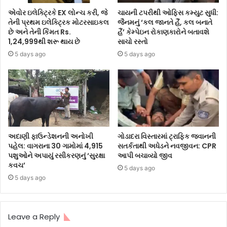
એવોર ઇલેક્ટ્રિકે EX લોન્ચ કરી, જે
ચાયની ટપરીથી ઓફિસ કમ્યુટ સુધી:
તેની પ્રથમ ઇલેક્ટ્રિક મોટરસાઇકલ
જૈનમનું ‘કલ જાનતે હૈં, કલ બનાતે
છે અને તેની કિંમત Rs.
હૈં’ કેમ્પેઇન રોકાણકારોને બતાવશે
1,24,999થી શરૂ થાય છે
સાચો રસ્તો
5 days ago
5 days ago
અદાણી ફાઉન્ડેશનની અનોખી
ગોડાદરા વિસ્તારમાં ટ્રાફિક જવાનની
પહેલ: વાગરાના 30 ગામોમાં 4,915
સતર્કતાથી અધેડને નવજીવન: CPR
પશુઓને અપાયું રસીકરણનું ‘સુરક્ષા
આપી બચાવ્યો જીવ
કવચ’
5 days ago
5 days ago
Leave a Reply