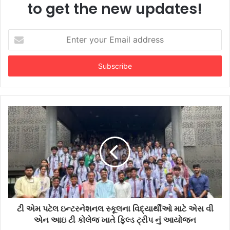
to get the new updates!
Enter
your
Email
address
ટી એમ પટેલ ઇન્ટરનેશનલ સ્કૂલના વિદ્યાર્થીઓ માટે એસ વી
એન આઇ ટી કોલેજ ખાતે ફિલ્ડ ટ્રીપ નું આયોજન