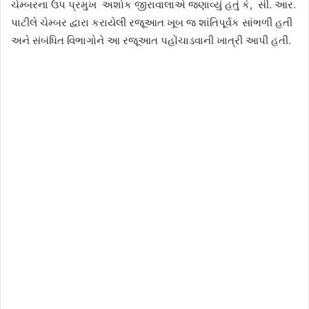
ચેમ્બરના ઉપ પ્રમુખ અશોક જીરાવાલાએ જણાવ્યું હતું કે, સી. આર.
પાટીલે ચેમ્બર દ્વારા કરાયેલી રજૂઆત ખૂબ જ શાંતિપૂર્વક સાંભળી હતી
અને સંબંધિત વિભાગોને આ રજૂઆત પહોંચાડવાની ખાત્રી આપી હતી.