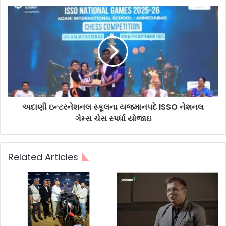
અદાણી ઇન્ટરનેશનલ સ્કૂલના યજમાનપદે ISSO નેશનલ
ગેમ્સ ચેસ સ્પર્ધા યોજાઇ
Related Articles