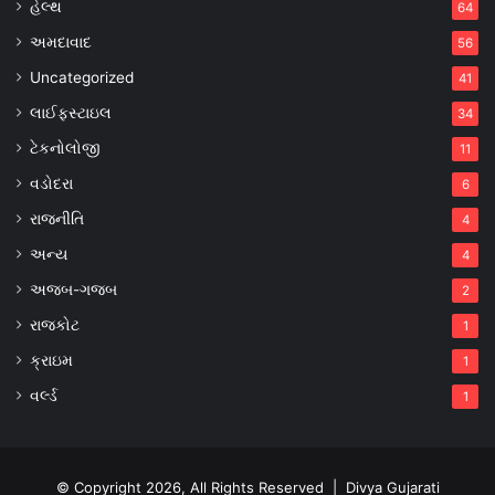
હેલ્થ
64
અમદાવાદ
56
Uncategorized
41
લાઈફસ્ટાઇલ
34
ટેકનોલોજી
11
વડોદરા
6
રાજનીતિ
4
અન્ય
4
અજબ-ગજબ
2
રાજકોટ
1
ક્રાઇમ
1
વર્લ્ડ
1
© Copyright 2026, All Rights Reserved |
Divya Gujarati