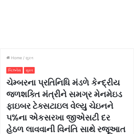
Home
/
સુરત
બિઝનેસ
સુરત
ચેમ્બરના પ્રતિનિધિ મંડળે કેન્દ્રીય
જળશક્તિ મંત્રીને સમગ્ર મેનમેઇડ
ફાઇબર ટેક્સટાઇલ વેલ્યુ ચેઇનને
૫%ના એકસરખા જીએસટી દર
હેઠળ લાવવાની વિનંતિ સાથે રજૂઆત