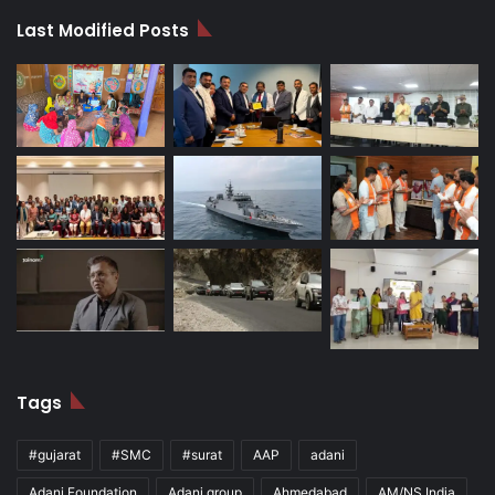
Last Modified Posts
Tags
#gujarat
#SMC
#surat
AAP
adani
Adani Foundation
Adani group
Ahmedabad
AM/NS India