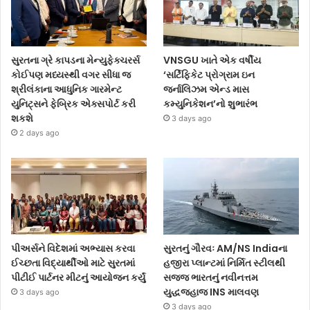
સુરતના ગ્રે કાપડના મેન્યુફેક્ચરર્સ
VNSGU ખાતે એક વર્ષીય
કોઈપણ મધ્યસ્થી વગર સીધા જ
‘સર્ટિફિકેટ પ્રોગ્રામ ઇન
શ્રીલંકાના આધુનિક ગારમેન્ટ
જર્નાલિઝમ એન્ડ માસ
યુનિટ્સને ફેબ્રિક એક્સપોર્ટ કરી
કમ્યુનિકેશન’નો શુભારંભ
શકશે
3 days ago
2 days ago
પીઅર્સને વિદેશમાં અભ્યાસ કરવા
સુરતનું ગૌરવઃ AM/NS Indiaના
ઈચ્છતા વિદ્યાર્થીઓ માટે સુરતમાં
હજીરા પ્લાન્ટમાં નિર્મિત સ્ટીલથી
પીટીઈ પાર્ટનર મીટનું આયોજન કર્યું
સજ્જ ભારતનું નવીનત્તમ
યુદ્ધજહાજ INS માલવણ
3 days ago
3 days ago