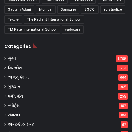
Gautam Adani
Mumbai
Samsung
SGCCI
suratpolice
Textile
The Radiant International School
TM Patel International School
vadodara
Categories
સુરત
1,705
બિઝનેસ
1,281
એજ્યુકેશન
664
ગુજરાત
365
ધર્મ દર્શન
259
સ્પોર્ટ્સ
157
નેશનલ
104
એન્ટરટેઇન્મેન્ટ
67