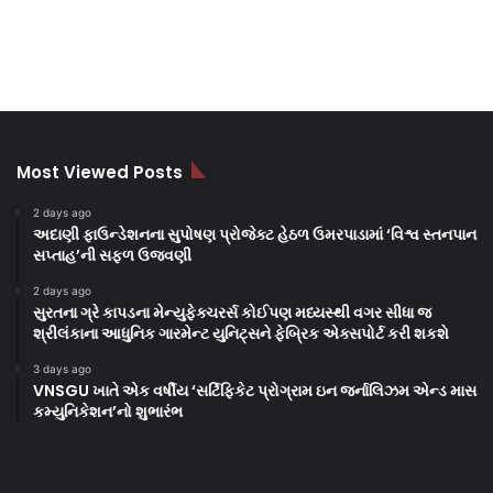
Most Viewed Posts
2 days ago
અદાણી ફાઉન્ડેશનના સુપોષણ પ્રોજેક્ટ હેઠળ ઉમરપાડામાં ‘વિશ્વ સ્તનપાન
સપ્તાહ’ની સફળ ઉજવણી
2 days ago
સુરતના ગ્રે કાપડના મેન્યુફેક્ચરર્સ કોઈપણ મધ્યસ્થી વગર સીધા જ
શ્રીલંકાના આધુનિક ગારમેન્ટ યુનિટ્સને ફેબ્રિક એક્સપોર્ટ કરી શકશે
3 days ago
VNSGU ખાતે એક વર્ષીય ‘સર્ટિફિકેટ પ્રોગ્રામ ઇન જર્નાલિઝમ એન્ડ માસ
કમ્યુનિકેશન’નો શુભારંભ