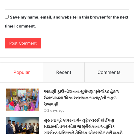
Save my name, email, and website in this browser for the next
time I comment.
Popular
Recent
Comments
અદાણી ફાઉન્ડેશનના સુપોષણ પ્રોજેક્ટ હેઠળ
ઉમરપાડામાં ‘વિશ્વ સ્તનપાન સપ્તાહ’ની સફળ
ઉજવણી
2 days ago
સુરતના ગ્રે કાપડના મેન્યુફેક્ચરર્સ કોઈપણ
મધ્યસ્થી વગર સીધા જ શ્રીલંકાના આધુનિક
ગારમેન્ટ યુનિટ્સને ફેબ્રિક એક્સપોર્ટ કરી શકશે