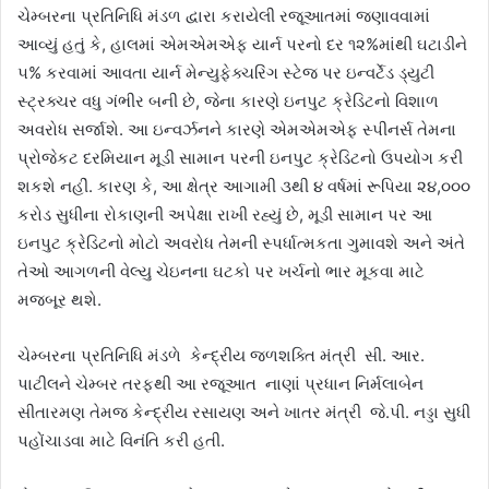
ચેમ્બરના પ્રતિનિધિ મંડળ દ્વારા કરાયેલી રજૂઆતમાં જણાવવામાં
આવ્યું હતું કે, હાલમાં એમએમએફ યાર્ન પરનો દર ૧૨%માંથી ઘટાડીને
૫% કરવામાં આવતા યાર્ન મેન્યુફેક્ચરિંગ સ્ટેજ પર ઇન્વર્ટેડ ડ્યુટી
સ્ટ્રક્ચર વધુ ગંભીર બની છે, જેના કારણે ઇનપુટ ક્રેડિટનો વિશાળ
અવરોધ સર્જાશે. આ ઇન્વર્ઝનને કારણે એમએમએફ સ્પીનર્સ તેમના
પ્રોજેકટ દરમિયાન મૂડી સામાન પરની ઇનપુટ ક્રેડિટનો ઉપયોગ કરી
શકશે નહીં. કારણ કે, આ ક્ષેત્ર આગામી ૩થી ૪ વર્ષમાં રૂપિયા ૨૪,૦૦૦
કરોડ સુધીના રોકાણની અપેક્ષા રાખી રહ્યું છે, મૂડી સામાન પર આ
ઇનપુટ ક્રેડિટનો મોટો અવરોધ તેમની સ્પર્ધાત્મકતા ગુમાવશે અને અંતે
તેઓ આગળની વેલ્યુ ચેઇનના ઘટકો પર ખર્ચનો ભાર મૂકવા માટે
મજબૂર થશે.
ચેમ્બરના પ્રતિનિધિ મંડળે કેન્દ્રીય જળશક્તિ મંત્રી સી. આર.
પાટીલને ચેમ્બર તરફથી આ રજૂઆત નાણાં પ્રધાન નિર્મલાબેન
સીતારમણ તેમજ કેન્દ્રીય રસાયણ અને ખાતર મંત્રી જે.પી. નડ્ડા સુધી
પહોંચાડવા માટે વિનંતિ કરી હતી.