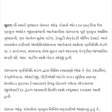
સુરત:
ધી સધર્ન ગુજરાત ચેમ્બર ઓફ કોમર્સ એન્ડ ઇન્ડસ્ટ્રીના ઉપ
પ્રમુખ અશોક જીરાવાલાની આગેવાનીમાં ચેમ્બરના પૂર્વ પ્રમુખ આશિષ
ગુજરાતી, ગૃપ ચેરમેન સુરેશ પટેલ, ડેપ્યુટી સેક્રેટરી પૌલિક દેસાઈ અને
નાયલોન સ્પીનર્સ એસોસિએશનના આગેવાનો સાથેના પ્રતિનિધિ મંડળે
તા. ૬ સપ્ટેમ્બર, ૨૦૨૫ના રોજ સુરત ખાતે ભારતના કેન્દ્રીય જળશક્તિ
મંત્રી સી. આર. પાટીલ સાથે બેઠક યોજી હતી.
ચેમ્બરના પ્રતિનિધિ મંડળ દ્વારા વિવિધ રસાયણો જેવા કે પેરા ઝાઇલિન,
કેપ્રોલેક્ટમ, એમઈજી, પીટીએથી લઈને કાપડ સુધીના સમગ્ર
મેનમેઇડ ફાઇબર ટેક્સટાઇલ વેલ્યુ ચેઇનને ૫%ના એકસરખા
જીએસટી દર હેઠળ લાવવાની વિનંતિ સાથે રજૂઆત કરવામાં આવી
હતી.
ચેમ્બર ઓફ કોમર્સના પ્રમુખ નિખિલ મદ્રાસીએ જણાવ્યું હતું કે,