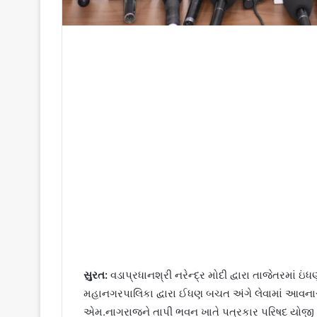
સુરત:
વડાપ્રધાનશ્રી નરેન્દ્ર મોદી દ્વારા તાજેતરમાં 
મહાનગરપાલિકા દ્વારા ઈધણ બચત અંગે લેવામાં આવ
એમ.નાગરાજને તાપી ભવન ખાતે પત્રકાર પરિષદ યોજી