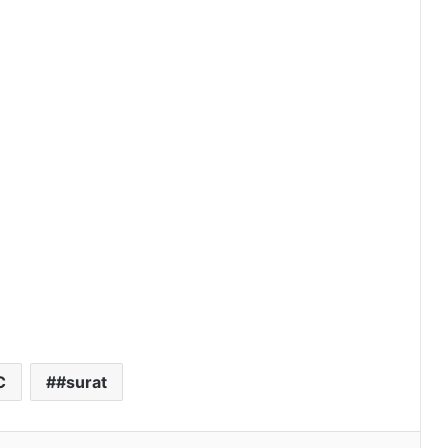
C
#surat