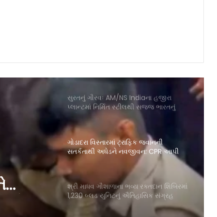
(ઓર્થોપેડીક) ઓ.પી.ડી. કિડની બિલ્ડિંગ ખાતે
કાર્યરત કરાઈ: દર્દીઓને મળશે અદ્યતન
અને એક જ છત નીચે તમામ સુવિધાઓ
અખિલ ભારતીય શૈક્ષણિક મહાસંઘ, લિંબાયત
ઝોન, સુરત મહાનગર દ્વારા ગુરુપૂર્ણિમા નિમિત્તે
ભવ્ય ‘ગુરુ વંદના કાર્યક્રમ’ યોજાયો
સુરતનું ગૌરવઃ AM/NS Indiaના હજીરા
પ્લાન્ટમાં નિર્મિત સ્ટીલથી સજ્જ ભારતનું
નવીનત્તમ યુદ્ધજહાજ INS માલવણ
ગોડાદરા વિસ્તારમાં ટ્રાફિક જવાનની
સતર્કતાથી અધેડને નવજીવન: CPR આપી
બચાવ્યો જીવ
શ્રી માધવ ગૌશાળાના ભવ્ય રક્તદાન શિબિરમાં
1,230 બ્લડ યુનિટનું ઐતિહાસિક સંગ્રહ
ે
વ્યો
નવી સિવિલ હોસ્પિટલ ખાતે હાડકાની