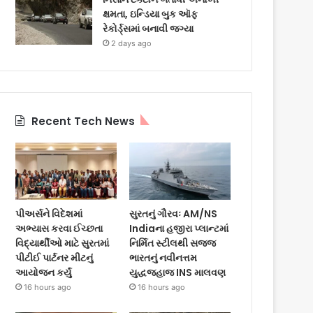
ક્ષમતા, ઇન્ડિયા બુક ઑફ
રેકોર્ડ્સમાં બનાવી જગ્યા
2 days ago
Recent Tech News
પીઅર્સને વિદેશમાં
સુરતનું ગૌરવઃ AM/NS
અભ્યાસ કરવા ઈચ્છતા
Indiaના હજીરા પ્લાન્ટમાં
વિદ્યાર્થીઓ માટે સુરતમાં
નિર્મિત સ્ટીલથી સજ્જ
પીટીઈ પાર્ટનર મીટનું
ભારતનું નવીનત્તમ
આયોજન કર્યું
યુદ્ધજહાજ INS માલવણ
16 hours ago
16 hours ago