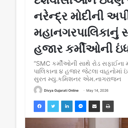
નરેન્દ્ર મોદીની અપ
મહાનગરપાલિકાનું સ
હજાર કર્મીઓની ઇ
“SMC કર્મીઓની સાથે રોડ સફાઈના
પાલિકાના ૪ હજાર જેટલા વાહનોમાં ઇ
સુરત મ્યુ.કમિશનર એમ.નાગરાજન
Divya Gujarati Online
May 14, 2026
Facebook
Twitter
LinkedIn
Messenger
Share via Email
Print