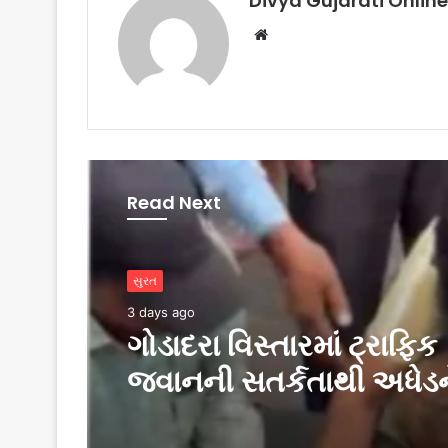
Divya Gujarati Online
Website
Read Next
સુરત
3 days ago
સુરત
ગોડાદરા વિસ્તારમાં ટ્રાફિક
3 days ago
જવાનની સતર્કતાથી અધેડન
નવજીવન: CPR આપી બચા