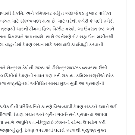
ાળાથી ડે.કમિ. અને કમિશનર સહિત અંદાજે ૨૯ હજાર પાલિકા
 બચત માટે સંકલ્પબધ્ધ થયા છે. માટે ઘરેથી કચેરી કે પછી કચેરી
ઓ ત્રણથી ચારની ટીમમાં ફિલ્ડ વિઝીટ કરશે. આ ઉપરાંત રૂટ અને
લિંગના વિકલ્પને અપનાવશે. સાથે જ તેમણે રોડ સફાઈના મશીનથી
 વાહનોમાં ઇંધણ બચત માટે અલાયદી કાર્યવાહી કરવાની
કશોપ અને સેન્ટ્રલ ડેપોની જગ્યાએ ડીસેન્ટ્રલાઇઝડ વ્યવસ્થા ઉભી
ી ૧.૫૦ કિમીનાં ઇંધણની બચત પણ કરી શકાય. કમિશનરશ્રીએ દરેક
રાષ્ટ્રહિતમાં અનિશ્ચિત સમય મુદત સુધી આ પ્રમાણેની
ટોકટીની પરિસ્થિતિને કારણે વિશ્વવ્યાપી ઇંધણ સંકટને ધ્યાને લઈ
ને વીજળી, ઇંધણ બચત અને ગ્રીન ગવર્નન્સને પ્રાધાન્ય આપવા
ના સ્થળે આધુનિકતા-ડિજીટાઈઝેશનનો યોગ્ય ઉપયોગ કરી
્યું હતું. ઇંધણ વપરાશમાં ઘટાડો કરવાથી પ્રદુષણ મુક્ત