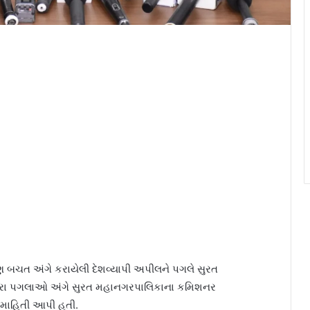
ઇંધણ બચત અંગે કરાયેલી દેશવ્યાપી અપીલને પગલે સુરત
નારા પગલાઓ અંગે સુરત મહાનગરપાલિકાના કમિશનર
 માહિતી આપી હતી.