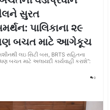
ીલને સુરત
મર્થન: પાલિકાના ૨૯
ંધણ બચત માટે આગેકૂચ
 મશીનથી લઇ સિટી બસ, BRTS સહિતના
ંધણ બચત માટે અલાયદી કાર્યવાહી કરાશે”:
0