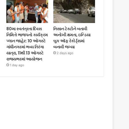
80મા સ્વતંત્રતા દિવસ
નિસાન ટેક્ટોને બતાવી
નિમિત્તે ભાજપનો કાર્યક્રમ
અનોખી ક્ષમતા, ઇન્ડિયા
પ્લાન જાહેર: 10 ઓગસ્ટે
બુક ઑફ રેકોર્ડ્સમાં
ગાંધીનગરમાં ભવ્ય તિરંગા
બનાવી જગ્યા
યાત્રા, 11થી 13 ઓગસ્ટે
2 days ago
રાજ્યભરમાં આયોજન
1 day ago