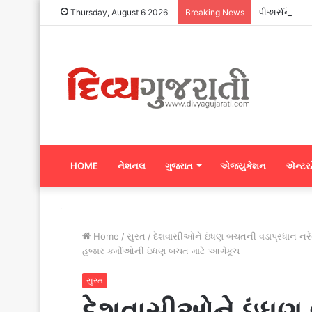
પીઅર્સને વિદે
Thursday, August 6 2026
Breaking News
HOME
નેશનલ
ગુજરાત
એજ્યુકેશન
એન્ટરટ
Home
/
સુરત
/
દેશવાસીઓને ઇંધણ બચતની વડાપ્રધાન નરેન
હજાર કર્મીઓની ઇંધણ બચત માટે આગેકૂચ
સુરત
દેશવાસીઓને ઇંધણ