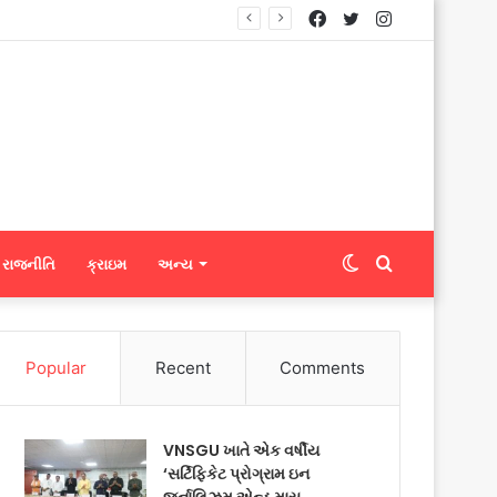
Facebook
Twitter
Instagram
્યું
Switch
Search
રાજનીતિ
ક્રાઇમ
અન્ય
skin
for
Popular
Recent
Comments
VNSGU ખાતે એક વર્ષીય
‘સર્ટિફિકેટ પ્રોગ્રામ ઇન