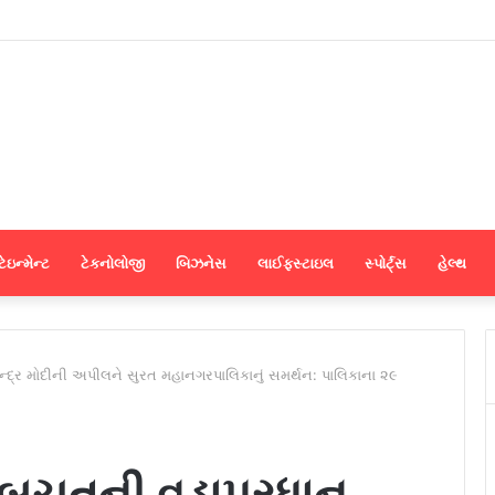
શમાં અભ્યાસ કરવા ઈચ્છતા વિદ્યાર્થીઓ માટે સુરતમાં પીટીઈ પાર્ટનર મીટનું આયોજન કર
ેઇન્મેન્ટ
ટેકનોલોજી
બિઝનેસ
લાઈફસ્ટાઇલ
સ્પોર્ટ્સ
હેલ્થ
્દ્ર મોદીની અપીલને સુરત મહાનગરપાલિકાનું સમર્થન: પાલિકાના ૨૯
 બચતની વડાપ્રધાન