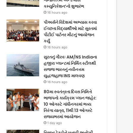
જર્નાલિઝમ એન્ડ માસ
કમ્યુનિકેશન’નો શુભારંભ
16 hours ago
પીઅર્સને વિદેશમાં અભ્યાસ કરવા
ઈચ્છતા વિદ્યાર્થીઓ માટે સુરતમાં
પીટીઈ પાર્ટનર મીટનું આયોજન
કર્યું
16 hours ago
સુરતનું ગૌરવઃ AM/NS Indiaના
હજીરા પ્લાન્ટમાં નિર્મિત સ્ટીલથી
સજ્જ ભારતનું નવીનત્તમ
યુદ્ધજહાજ INS માલવણ
16 hours ago
80મા સ્વતંત્રતા દિવસ નિમિત્તે
ભાજપનો કાર્યક્રમ પ્લાન જાહેર:
10 ઓગસ્ટે ગાંધીનગરમાં ભવ્ય
તિરંગા યાત્રા, 11થી 13 ઓગસ્ટે
રાજ્યભરમાં આયોજન
1 day ago
નિસાન ટેક્ટોને બતાવી અનોખી