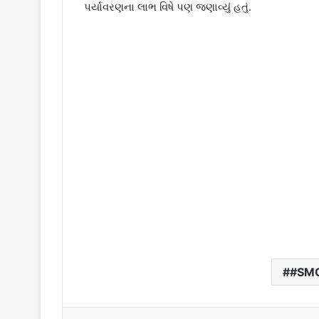
પર્યાવરણના લાભ વિષે પણ જણાવ્યું હતું.
#SM