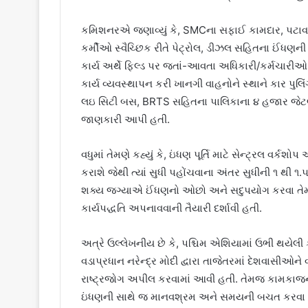
કમિશનરએ જણાવ્યું કે, SMCના સફાઈ કામદાર, પટાવ
કર્મીઓ સ્વૈચ્છિક રીતે પેટ્રોલ, ડીઝલ સહિતના ઈંધણની
કાર્ય અર્થે ફિલ્ડ પર જતાં-આવતા અધિકારી/કર્મચારી
કાર્ય વ્યવસ્થાપન કરી ખાનગી વાહનોને સ્થાને કાર પુ
લઇ સિટી બસ, BRTS સહિતના પાલિકાના ૪ હજાર જેટલા
જાણકારી આપી હતી.
વધુમાં તેમણે કહ્યું કે, ઇંધણ પૂર્તિ માટે સેન્ટ્રલ વર્
કરાશે જેથી ત્યાં સુધી પહોંચવાના અંતર સુધીની ૧ થ
શક્ય જગ્યાએ ઈંધણનો ઓછો અને સદુપયોગ કરવા તેમજ 
કાર્યપદ્ધતિ અપનાવવાની તૈયારી દર્શાવી હતી.
અત્રે ઉલ્લેખનીય છે કે, પશ્ચિમ એશિયામાં ઉભી થયેલી ક
વડાપ્રધાન નરેન્દ્ર મોદી દ્વારા તાજેતરમાં દેશવાસીઓ
રાષ્ટ્રજોગ અપીલ કરવામાં આવી હતી. તેમજ કામકાજ
ઇંધણની સાથે જ માનવશ્રમ અને સમયની બચત કરવા જણાવ