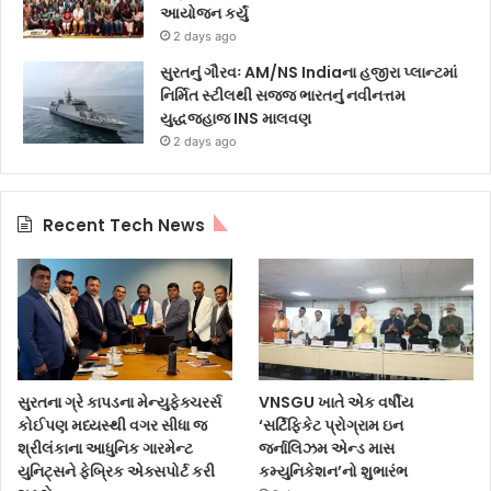
આયોજન કર્યું
2 days ago
સુરતનું ગૌરવઃ AM/NS Indiaના હજીરા પ્લાન્ટમાં
નિર્મિત સ્ટીલથી સજ્જ ભારતનું નવીનત્તમ
યુદ્ધજહાજ INS માલવણ
2 days ago
Recent Tech News
સુરતના ગ્રે કાપડના મેન્યુફેક્ચરર્સ
VNSGU ખાતે એક વર્ષીય
કોઈપણ મધ્યસ્થી વગર સીધા જ
‘સર્ટિફિકેટ પ્રોગ્રામ ઇન
શ્રીલંકાના આધુનિક ગારમેન્ટ
જર્નાલિઝમ એન્ડ માસ
યુનિટ્સને ફેબ્રિક એક્સપોર્ટ કરી
કમ્યુનિકેશન’નો શુભારંભ