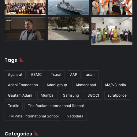
Tags
#gujarat
#SMC
#surat
AAP
adani
Adani Foundation
Adani group
Ahmedabad
AM/NS India
Gautam Adani
Mumbai
Samsung
SGCCI
suratpolice
Textile
The Radiant International School
TM Patel International School
vadodara
Categories