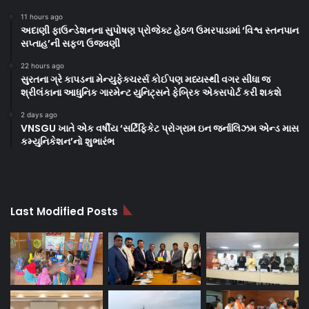
11 hours ago
અદાણી ફાઉન્ડેશનના સુપોષણ પ્રોજેક્ટ હેઠળ ઉમરપાડામાં ‘વિશ્વ સ્તનપાન
સપ્તાહ’ની સફળ ઉજવણી
22 hours ago
સુરતના ગ્રે કાપડના મેન્યુફેક્ચરર્સ કોઈપણ મધ્યસ્થી વગર સીધા જ
શ્રીલંકાના આધુનિક ગારમેન્ટ યુનિટ્સને ફેબ્રિક એક્સપોર્ટ કરી શકશે
2 days ago
VNSGU ખાતે એક વર્ષીય ‘સર્ટિફિકેટ પ્રોગ્રામ ઇન જર્નાલિઝમ એન્ડ માસ
કમ્યુનિકેશન’નો શુભારંભ
Last Modified Posts