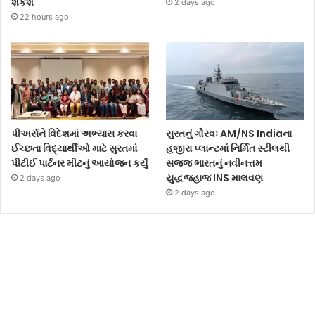
શકશે
2 days ago
22 hours ago
પીઅર્સને વિદેશમાં અભ્યાસ કરવા
સુરતનું ગૌરવઃ AM/NS Indiaના
ઈચ્છતા વિદ્યાર્થીઓ માટે સુરતમાં
હજીરા પ્લાન્ટમાં નિર્મિત સ્ટીલથી
પીટીઈ પાર્ટનર મીટનું આયોજન કર્યું
સજ્જ ભારતનું નવીનત્તમ
યુદ્ધજહાજ INS માલવણ
2 days ago
2 days ago