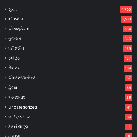
સુરત
1,705
બિઝનેસ
1,281
એજ્યુકેશન
664
ગુજરાત
365
ધર્મ દર્શન
259
સ્પોર્ટ્સ
157
નેશનલ
104
એન્ટરટેઇન્મેન્ટ
67
હેલ્થ
64
અમદાવાદ
56
Uncategorized
41
લાઈફસ્ટાઇલ
34
ટેકનોલોજી
11
વડોદરા
6