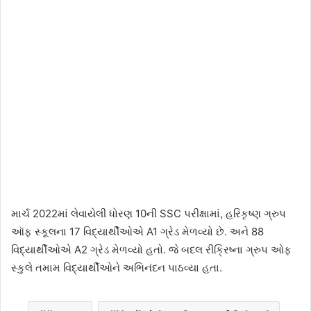
માર્ચ 2022માં લેવાયેલી ધોરણ 10ની SSC પરીક્ષામાં, હરિકૃષ્ણ ગ્રુપ
ઑફ સ્કૂલના 17 વિદ્યાર્થીઓએ A1 ગ્રેડ મેળવ્યો છે. અને 88
વિદ્યાર્થીઓએ A2 ગ્રેડ મેળવ્યો હતો. જે બદલ રીક્રિષ્ના ગ્રુપ ઓફ
સ્કુલે તમામ વિદ્યાર્થીઓને અભિનંદન પાઠવ્યા હતા.