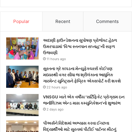
Popular
Recent
Comments
અદાણી ફાઉન્ડેશનના સુપોષણ પ્રોજેક્ટ હેઠળ
ઉમરપાડામાં ‘વિશ્વ સ્તનપાન સપ્તાહ’ની સફળ
ઉજવણી
11 hours ago
સુરતના ગ્રે કાપડના મેન્યુફેક્ચરર્સ કોઈપણ
મધ્યસ્થી વગર સીધા જ શ્રીલંકાના આધુનિક
ગારમેન્ટ યુનિટ્સને ફેબ્રિક એક્સપોર્ટ કરી શકશે
22 hours ago
VNSGU ખાતે એક વર્ષીય ‘સર્ટિફિકેટ પ્રોગ્રામ ઇન
જર્નાલિઝમ એન્ડ માસ કમ્યુનિકેશન’નો શુભારંભ
2 days ago
પીઅર્સને વિદેશમાં અભ્યાસ કરવા ઈચ્છતા
વિદ્યાર્થીઓ માટે સુરતમાં પીટીઈ પાર્ટનર મીટનું