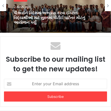
બિઝનેસ
એજ્યુકેશન
2 days ago
3 days ago
પીઅર્સને વિદેશમાં અભ્યાસ કરવા ઈચ્છતા
વિદ્યાર્થીઓ માટે સુરતમાં પીટીઈ પાર્ટનર મીટનું
આયોજન કર્યું
વિદ્યાર્થીઓમાં ભારતીય સંસ્કૃતિ, સાહિત્યિક
અભિવ્યક્તિ, સર્જનાત્મકતા ઉજાગર કરવા VNSGU
ખાતે વિવિધ સ્પર્ધાઓ યોજાઈ
Subscribe to our mailing list
to get the new updates!
Enter
your
Email
address