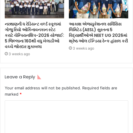
નરથાણની ધ રેડિયન્ટ વર્લ્ડ સ્કૂલમાં
આકાશ એજ્યુકેશનલ સર્વિસિસ
ગોજુ રિયો ઓકિનાવનકાન સ્ટેટ
લિમિટેડ (AESL) સુરતના 5
કરાટે ચેમ્પિયનશિપ-2026 યોજાઈ:
વિદ્યાર્થીઓએ NEET UG 2026માં
5 જિલ્લાના 160થી વધુ ખેલાડીઓ
શ્રેષ્ઠ ઓલ ઈન્ડિયા રેન્ક હાંસલ કરી
વચ્ચે જોરદાર મુકાબલા
3 weeks ago
3 weeks ago
Leave a Reply
Your email address will not be published.
Required fields are
marked
*