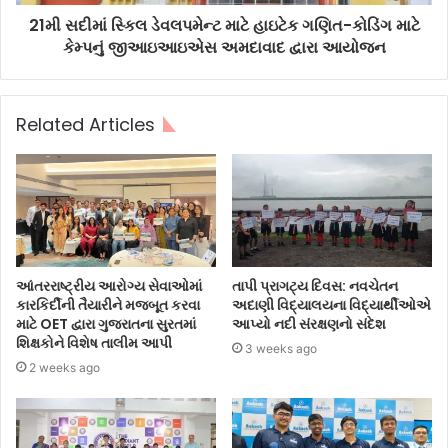
21મી સદીમાં સ્કિલ ડેવલપમેન્ટ માટે હાઇટેક ગણિત-કોડિંગ માટે
કેમ્પનું જીઆઇઆઇએસ અમદાવાદ દ્વારા આયોજન
Related Articles
આંતરરાષ્ટ્રીય આરોગ્ય સેવાઓમાં
તાપી પ્રાગટ્ય દિવસ: નવચેતન
કારકિર્દીની તૈયારીને મજબૂત કરવા
અદાણી વિદ્યાલયના વિદ્યાર્થીઓએ
માટે OET દ્વારા ગુજરાતના સુરતમાં
આપ્યો નદી સંરક્ષણનો સંદેશ
શિક્ષકોને વિશેષ તાલીમ આપી
3 weeks ago
2 weeks ago