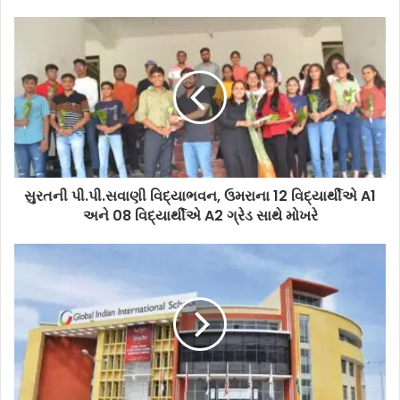
સુરતની પી.પી.સવાણી વિદ્યાભવન, ઉમરાના 12 વિદ્યાર્થીએ A1
અને 08 વિદ્યાર્થીએ A2 ગ્રેડ સાથે મોખરે