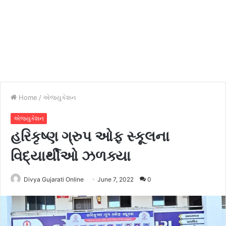
Home
/
એજ્યુકેશન
એજ્યુકેશન
હરિકૃષ્ણ ગ્રુપ ઓફ સ્કૂલના
વિદ્યાર્થીઓ ઝળક્યા
Divya Gujarati Online
June 7, 2022
0