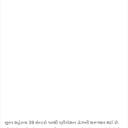
સુરત શહેરના 39 સેન્ટરો પરથી પ્રીકોશન ડોઝની શરૂઆત થઈ છે.