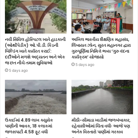
નવી સિવિલ હોસ્પિટલ ખાતે હાડકાની
અખિલ ભારતીય શૈક્ષણિક મહાસંઘ,
(ઓર્થોપેડીક) ઓ.પી.ડી. કિડની
લિંબાયત ઝોન, સુરત મહાનગર દ્વારા
બિલ્ડિંગ ખાતે કાર્યરત કરાઈ:
ગુરુપૂર્ણિમા નિમિત્તે ભવ્ય ‘ગુરુ વંદના
દર્દીઓને મળશે અદ્યતન અને એક
કાર્યક્રમ’ યોજાયો
જ છત નીચે તમામ સુવિધાઓ
5 days ago
5 days ago
ઉકાઈમાં 4.89 લાખ ક્યુસેક
મીઠી-સીમાડા ખાડીમાં જળબંબાકાર,
પાણીની આવક, 18 કલાકમાં
રહેવાસીઓમાં ચિંતા વધીઃ આજે પણ
જળસપાટી 4.58 ફૂટ વધી
અનેક વિસ્તારો પાણીમાં ગરકાવ