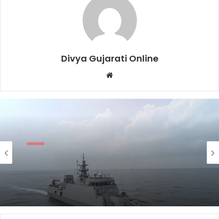
Divya Gujarati Online
Website
સુરત
2 days ago
સુરતનું ગૌરવઃ AM/NS Indiaના હજીરા પ્લાન્ટમાં
નિર્મિત સ્ટીલથી સજ્જ ભારતનું નવીનત્તમ
યુદ્ધજહાજ INS માલવણ