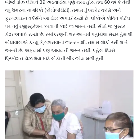
બીજો ડોઝ લીધાને 39 અઠવાડિયા પૂર્ણ થયા હોય તેવા 60 વર્ષ કે તેથી
વધુ ઉંમરના નાગરિકો (કોમોબીડીટી), તમામ હેલ્થકેર વર્કર્સ અને
ફ્રન્ટલાઇન વર્કર્સને આ ડોઝ અપાઈ રહ્યો છે. લોકોએ કોવિન પોર્ટલ
પર નવું રજીસ્ટ્રેશન કરવાની કોઈ જ જરૂર નથી. સીધો જ બુસ્ટર
ડોઝ અપાઈ રહ્યો છે. રસીકરણની શરૂઆતમાં પહોંચેલા મેયર હેમાલી
બોઘાવાલાએ કહ્યું કે,ગભરાવાની જરૂર નથી. તમામ લોકો રસી લે તે
જરૂરી છે. અફવામાં પણ આવવાની જરૂર નથી. પહેલા દિવસે
પ્રિકોશન ડોઝ લેવા માટે લોકોની ભીડ જોવા મળી હતી.