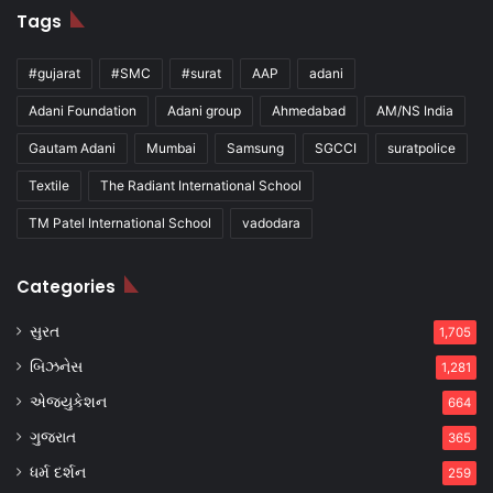
Tags
#gujarat
#SMC
#surat
AAP
adani
Adani Foundation
Adani group
Ahmedabad
AM/NS India
Gautam Adani
Mumbai
Samsung
SGCCI
suratpolice
Textile
The Radiant International School
TM Patel International School
vadodara
Categories
સુરત
1,705
બિઝનેસ
1,281
એજ્યુકેશન
664
ગુજરાત
365
ધર્મ દર્શન
259