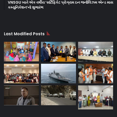
VNSGU ખાતે એક વર્ષીય ‘સર્ટિફિકેટ પ્રોગ્રામ ઇન જર્નાલિઝમ એન્ડ માસ
કમ્યુનિકેશન’નો શુભારંભ
Last Modified Posts