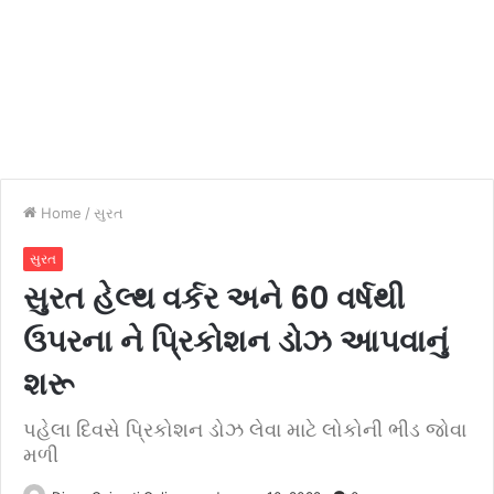
Home
/
સુરત
સુરત
સુરત હેલ્થ વર્કર અને 60 વર્ષથી
ઉપરના ને પ્રિકોશન ડોઝ આપવાનું
શરૂ
પહેલા દિવસે પ્રિકોશન ડોઝ લેવા માટે લોકોની ભીડ જોવા
મળી