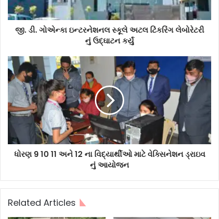
જી. ડી. ગોએન્કા ઇન્ટરનેશનલ સ્કૂલે અટલ ટિંકરિંગ લેબોરેટરી
નું ઉદ્ઘાટન કર્યું
ધોરણ 9 10 11 અને 12 ના વિદ્યાર્થીઓ માટે વેક્સિનેશન ડ્રાઇવ
નું આયોજન
Related Articles