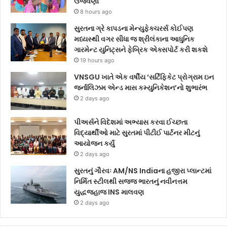
ઉજવણી
8 hours ago
સુરતના ગ્રે કાપડના મેન્યુફેક્ચરર્સ કોઈપણ
મધ્યસ્થી વગર સીધા જ શ્રીલંકાના આધુનિક
ગારમેન્ટ યુનિટ્સને ફેબ્રિક એક્સપોર્ટ કરી શકશે
19 hours ago
VNSGU ખાતે એક વર્ષીય ‘સર્ટિફિકેટ પ્રોગ્રામ ઇન
જર્નાલિઝમ એન્ડ માસ કમ્યુનિકેશન’નો શુભારંભ
2 days ago
પીઅર્સને વિદેશમાં અભ્યાસ કરવા ઈચ્છતા
વિદ્યાર્થીઓ માટે સુરતમાં પીટીઈ પાર્ટનર મીટનું
આયોજન કર્યું
2 days ago
સુરતનું ગૌરવઃ AM/NS Indiaના હજીરા પ્લાન્ટમાં
નિર્મિત સ્ટીલથી સજ્જ ભારતનું નવીનત્તમ
યુદ્ધજહાજ INS માલવણ
2 days ago