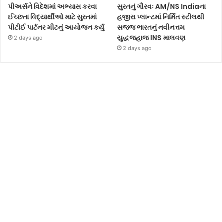
પીઅર્સને વિદેશમાં અભ્યાસ કરવા
સુરતનું ગૌરવઃ AM/NS Indiaના
ઈચ્છતા વિદ્યાર્થીઓ માટે સુરતમાં
હજીરા પ્લાન્ટમાં નિર્મિત સ્ટીલથી
પીટીઈ પાર્ટનર મીટનું આયોજન કર્યું
સજ્જ ભારતનું નવીનત્તમ
યુદ્ધજહાજ INS માલવણ
2 days ago
2 days ago