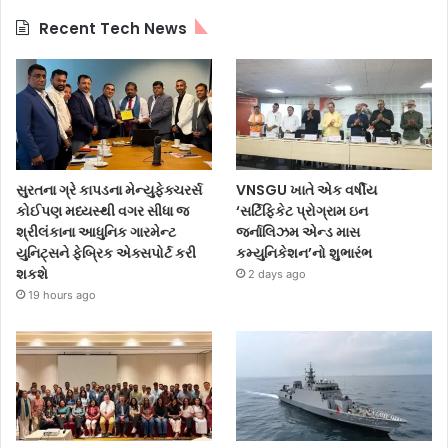
Recent Tech News
સુરતના ગ્રે કાપડના મેન્યુફેક્ચરર્સ
VNSGU ખાતે એક વર્ષીય
કોઈપણ મધ્યસ્થી વગર સીધા જ
‘સર્ટિફિકેટ પ્રોગ્રામ ઇન
શ્રીલંકાના આધુનિક ગારમેન્ટ
જર્નાલિઝમ એન્ડ માસ
યુનિટ્સને ફેબ્રિક એક્સપોર્ટ કરી
કમ્યુનિકેશન’નો શુભારંભ
શકશે
2 days ago
19 hours ago