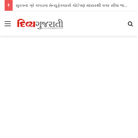
સુરતના ગ્રે કાપડના મેન્યુફેક્ચરર્સ કોઈપણ મધ્યસ્થી વગર સીધા જ શ્રીલંકાના આધુનિક ગારમેન્ટ યુનિટ્સને ફેબ્રિક એક્સપોર્ટ કરી શકશે
Menu
S
fo