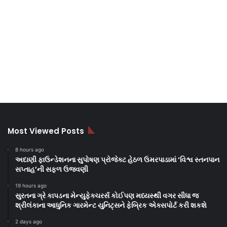
Most Viewed Posts
8 hours ago
અદાણી ફાઉન્ડેશનના સુપોષણ પ્રોજેક્ટ હેઠળ ઉમરપાડામાં ‘વિશ્વ સ્તનપાન
સપ્તાહ’ની સફળ ઉજવણી
19 hours ago
સુરતના ગ્રે કાપડના મેન્યુફેક્ચરર્સ કોઈપણ મધ્યસ્થી વગર સીધા જ
શ્રીલંકાના આધુનિક ગારમેન્ટ યુનિટ્સને ફેબ્રિક એક્સપોર્ટ કરી શકશે
2 days ago