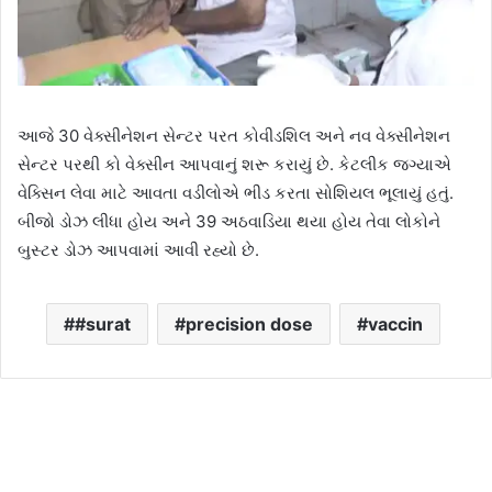
આજે 30 વેક્સીનેશન સેન્ટર પરત કોવીડશિલ અને નવ વેક્સીનેશન
સેન્ટર પરથી કો વેક્સીન આપવાનું શરૂ કરાયું છે. કેટલીક જગ્યાએ
વેક્સિન લેવા માટે આવતા વડીલોએ ભીડ કરતા સોશિયલ ભૂલાયું હતું.
બીજો ડોઝ લીધા હોય અને 39 અઠવાડિયા થયા હોય તેવા લોકોને
બુસ્ટર ડોઝ આપવામાં આવી રહ્યો છે.
#surat
precision dose
vaccin