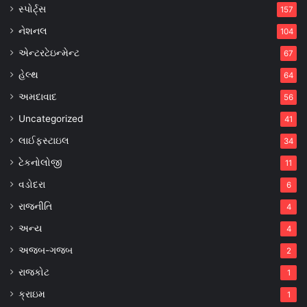
સ્પોર્ટ્સ
157
નેશનલ
104
એન્ટરટેઇન્મેન્ટ
67
હેલ્થ
64
અમદાવાદ
56
Uncategorized
41
લાઈફસ્ટાઇલ
34
ટેકનોલોજી
11
વડોદરા
6
રાજનીતિ
4
અન્ય
4
અજબ-ગજબ
2
રાજકોટ
1
ક્રાઇમ
1