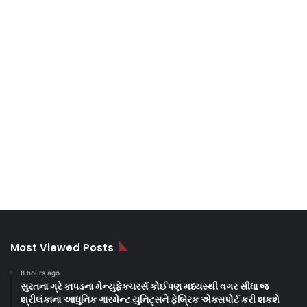
Most Viewed Posts
8 hours ago
સુરતના ગ્રે કાપડના મેન્યુફેક્ચરર્સ કોઈપણ મધ્યસ્થી વગર સીધા જ
શ્રીલંકાના આધુનિક ગારમેન્ટ યુનિટ્સને ફેબ્રિક એક્સપોર્ટ કરી શકશે