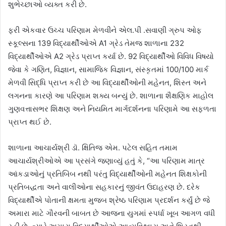
શુભેચ્છાઓ વ્યક્ત કરી છે.
ફરી એકવાર ઉચ્ચ પરિણામ મેળવીને એલ.પી .સવાણી ગ્રુપ ઓફ
સ્કૂલ્સના 139 વિદ્યાર્થીઓએ A1 ગ્રેડ તેમજ શાળાના 232
વિદ્યાર્થીઓએ A2 ગ્રેડ પ્રાપ્ત કર્યા છે. 92 વિદ્યાર્થીઓ વિવિધ વિષયો
જેવા કે ગણિત, વિજ્ઞાન, સામાજિક વિજ્ઞાન, સંસ્કૃતમાં 100/100 માર્ક
મેળવી સિદ્ધિ પ્રાપ્ત કરી છે આ વિદ્યાર્થીઓની મહેનત, શિસ્ત અને
લગનના કારણે આ પરિણામ શક્ય બન્યું છે. શાળાના શૈક્ષણિક માહોલ
ગુણવત્તાસભર શિક્ષણ અને નિયમિત માર્ગદર્શનના પરિણામે આ સફળતા
પ્રાપ્ત થઈ છે.
શાળાના આચાર્યશ્રી ડૉ. ક્ષિતિજ એમ. પટેલ સહિત તમામ
આચાર્યશ્રીઓએ આ પ્રસંગે જણાવ્યું હતું કે, “આ પરિણામ માત્ર
આંકડાઓનું પ્રતિબિંબ નથી પરંતુ વિદ્યાર્થીઓની મહેનત શિક્ષકોની
પ્રતિબદ્ધતા અને વાલીઓના સહકારનું જીવંત ઉદાહરણ છે. દરેક
વિદ્યાર્થીએ પોતાની ક્ષમતા મુજબ શ્રેષ્ઠ પરિણામ પ્રદર્શન કર્યું છે જે
અમારા માટે ગૌરવની બાબત છે આજના યુગમાં સ્પર્ધા ખૂબ આગળ વધી