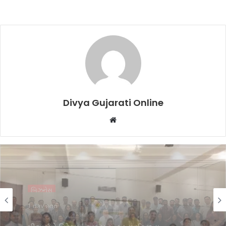
Divya Gujarati Online
Website
એજ્યુકેશન
3 days ago
વિદ્યાર્થીઓમાં ભારતીય સંસ્કૃતિ, સાહિત્યિક
અભિવ્યક્તિ, સર્જનાત્મકતા ઉજાગર કરવા VNSGU