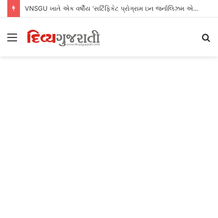
VNSGU ખાતે એક વર્ષીય ‘સર્ટિફિકેટ પ્રોગ્રામ ઇન જર્નાલિઝમ એન્ડ માસ કમ્યુનિકેશન’નો શુભારંભ
Menu
S
fo