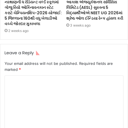
નરથાણની ધ રેડિયન્ટ વર્લ્ડ સ્કૂલમાં
આકાશ એજ્યુકેશનલ સર્વિસિસ
ગોજુ રિયો ઓકિનાવનકાન સ્ટેટ
લિમિટેડ (AESL) સુરતના 5
કરાટે ચેમ્પિયનશિપ-2026 યોજાઈ:
વિદ્યાર્થીઓએ NEET UG 2026માં
5 જિલ્લાના 160થી વધુ ખેલાડીઓ
શ્રેષ્ઠ ઓલ ઈન્ડિયા રેન્ક હાંસલ કરી
વચ્ચે જોરદાર મુકાબલા
3 weeks ago
2 weeks ago
Leave a Reply
Your email address will not be published.
Required fields are
marked
*