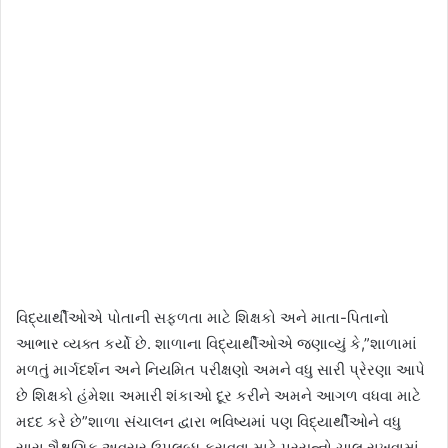
વિદ્યાર્થીઓએ પોતાની સફળતા માટે શિક્ષકો અને માતા-પિતાનો
આભાર વ્યક્ત કર્યો છે. શાળાના વિદ્યાર્થીઓએ જણાવ્યું કે,”શાળામાં
મળતું માર્ગદર્શન અને નિયમિત પરીક્ષણો અમને વધુ સારી પ્રેરણા આપે
છે શિક્ષકો હંમેશા અમારી શંકાઓ દૂર કરીને અમને આગળ વધવા માટે
મદદ કરે છે”શાળા સંચાલન દ્વારા ભવિષ્યમાં પણ વિદ્યાર્થીઓને વધુ
સારા શૈક્ષણિક અવસર ઉપલબ્ધ કરાવવા માટે પ્રયત્નો ચાલુ રાખવામાં