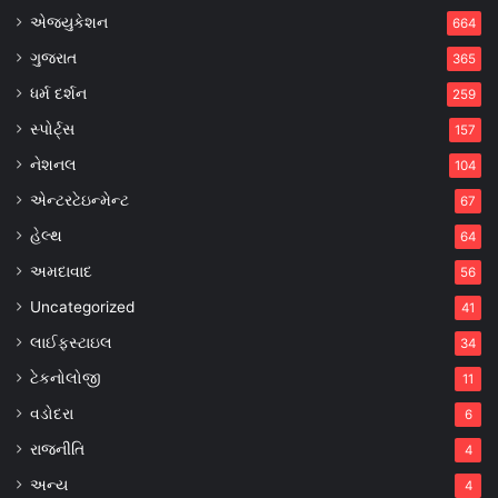
એજ્યુકેશન
664
ગુજરાત
365
ધર્મ દર્શન
259
સ્પોર્ટ્સ
157
નેશનલ
104
એન્ટરટેઇન્મેન્ટ
67
હેલ્થ
64
અમદાવાદ
56
Uncategorized
41
લાઈફસ્ટાઇલ
34
ટેકનોલોજી
11
વડોદરા
6
રાજનીતિ
4
અન્ય
4