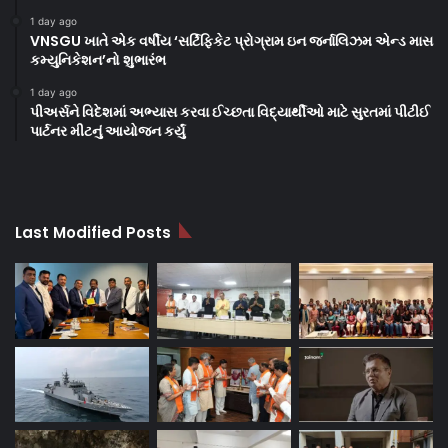
1 day ago
VNSGU ખાતે એક વર્ષીય ‘સર્ટિફિકેટ પ્રોગ્રામ ઇન જર્નાલિઝમ એન્ડ માસ
કમ્યુનિકેશન’નો શુભારંભ
1 day ago
પીઅર્સને વિદેશમાં અભ્યાસ કરવા ઈચ્છતા વિદ્યાર્થીઓ માટે સુરતમાં પીટીઈ
પાર્ટનર મીટનું આયોજન કર્યું
Last Modified Posts