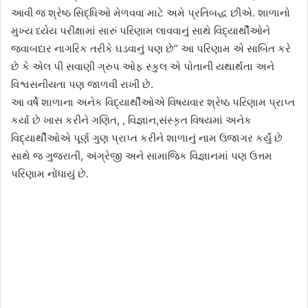
આવી જ શ્રેષ્ઠ સિદ્ધિઓ મેળવવા માટે અમે પ્રતિબદ્ધ છીએ. શાળાનો
મુખ્ય ધ્યેય પરીક્ષામાં સારું પરિણામ લાવવાનું સાથે વિદ્યાર્થીઓને
જવાબદાર નાગરિક તરીકે ઘડવાનું પણ છે” આ પરિણામ એ સાબિત કરે
છે કે એલ પી સવાણી ગ્રુપ ઓફ સ્કુલ એ પોતાની યથાર્થતા અને
વિશ્વસનીયતા પણ જાળવી રાખી છે.
આ વર્ષે શાળાના અનેક વિદ્યાર્થીઓએ વિષયવાર શ્રેષ્ઠ પરિણામ પ્રાપ્ત
કર્યા છે ખાસ કરીને ગણિત, , વિજ્ઞાન,સંસ્કૃત વિષયમાં અનેક
વિદ્યાર્થીઓએ પૂર્ણ ગુણ પ્રાપ્ત કરીને શાળાનું નામ ઉજાગર કર્યું છે
સાથે જ ગુજરાતી, અંગ્રેજી અને સામાજિક વિજ્ઞાનમાં પણ ઉત્તમ
પરિણામ નોંધાયું છે.