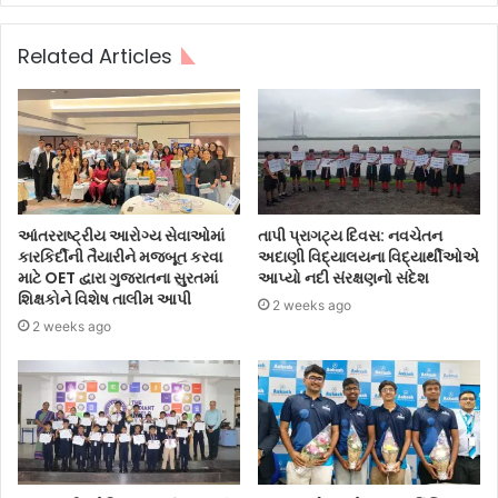
Related Articles
આંતરરાષ્ટ્રીય આરોગ્ય સેવાઓમાં
તાપી પ્રાગટ્ય દિવસ: નવચેતન
કારકિર્દીની તૈયારીને મજબૂત કરવા
અદાણી વિદ્યાલયના વિદ્યાર્થીઓએ
માટે OET દ્વારા ગુજરાતના સુરતમાં
આપ્યો નદી સંરક્ષણનો સંદેશ
શિક્ષકોને વિશેષ તાલીમ આપી
2 weeks ago
2 weeks ago