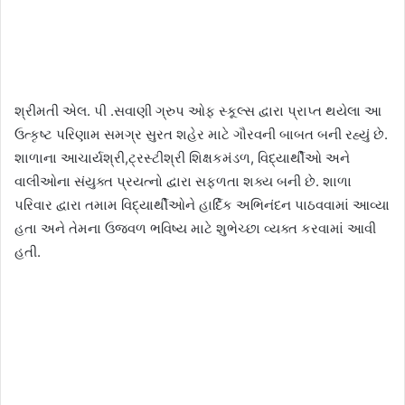
શ્રીમતી એલ. પી .સવાણી ગ્રુપ ઓફ સ્કૂલ્સ દ્વારા પ્રાપ્ત થયેલા આ
ઉત્કૃષ્ટ પરિણામ સમગ્ર સુરત શહેર માટે ગૌરવની બાબત બની રહ્યું છે.
શાળાના આચાર્યશ્રી,ટ્રસ્ટીશ્રી શિક્ષકમંડળ, વિદ્યાર્થીઓ અને
વાલીઓના સંયુક્ત પ્રયત્નો દ્વારા સફળતા શક્ય બની છે. શાળા
પરિવાર દ્વારા તમામ વિદ્યાર્થીઓને હાર્દિક અભિનંદન પાઠવવામાં આવ્યા
હતા અને તેમના ઉજવળ ભવિષ્ય માટે શુભેચ્છા વ્યક્ત કરવામાં આવી
હતી.