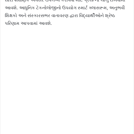
આવશે. આધુનિક ટેકનોલોજીનો ઉપયોગ સ્માર્ટ ક્લાસરૂમ, અનુભવી
શિક્ષકો અને સંસ્કારસભર વાતાવરણ દ્વારા વિદ્યાર્થીઓને શ્રેષ્ઠ
પરિણામ આપવામાં આવશે.