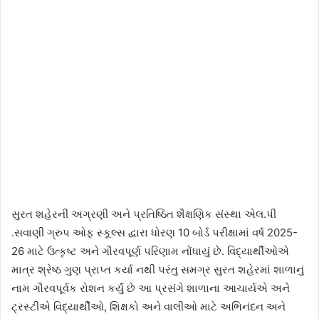
સુરત શહેરની અગ્રણી અને પ્રતિષ્ઠિત શૈક્ષણિક સંસ્થા એલ.પી
.સવાણી ગ્રુપ ઓફ સ્કૂલ્સ દ્વારા ધોરણ 10 બોર્ડ પરીક્ષામાં વર્ષ 2025-
26 માટે ઉત્કૃષ્ટ અને ગૌરવપૂર્ણ પરિણામ નોંધાયું છે. વિદ્યાર્થીઓએ
માત્ર શ્રેષ્ઠ ગુણ પ્રાપ્ત કર્યા નથી પરંતુ સમગ્ર સુરત શહેરમાં શાળાનું
નામ ગૌરવપૂર્વક રોશન કર્યું છે આ પ્રસંગે શાળાના આચાર્યએ અને
ટ્રસ્ટીએ વિદ્યાર્થીઓ, શિક્ષકો અને વાલીઓ માટે અભિનંદન અને