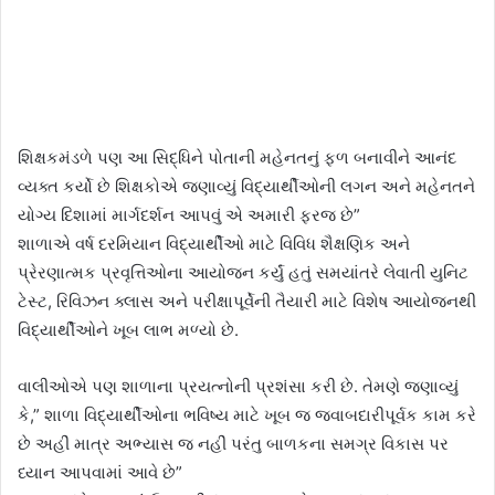
શિક્ષકમંડળે પણ આ સિદ્ધિને પોતાની મહેનતનું ફળ બનાવીને આનંદ
વ્યક્ત કર્યો છે શિક્ષકોએ જણાવ્યું વિદ્યાર્થીઓની લગન અને મહેનતને
યોગ્ય દિશામાં માર્ગદર્શન આપવું એ અમારી ફરજ છે”
શાળાએ વર્ષ દરમિયાન વિદ્યાર્થીઓ માટે વિવિધ શૈક્ષણિક અને
પ્રેરણાત્મક પ્રવૃત્તિઓના આયોજન કર્યું હતું સમયાંતરે લેવાતી યુનિટ
ટેસ્ટ, રિવિઝન ક્લાસ અને પરીક્ષાપૂર્વેની તૈયારી માટે વિશેષ આયોજનથી
વિદ્યાર્થીઓને ખૂબ લાભ મળ્યો છે.
વાલીઓએ પણ શાળાના પ્રયત્નોની પ્રશંસા કરી છે. તેમણે જણાવ્યું
કે,” શાળા વિદ્યાર્થીઓના ભવિષ્ય માટે ખૂબ જ જવાબદારીપૂર્વક કામ કરે
છે અહીં માત્ર અભ્યાસ જ નહીં પરંતુ બાળકના સમગ્ર વિકાસ પર
ધ્યાન આપવામાં આવે છે”