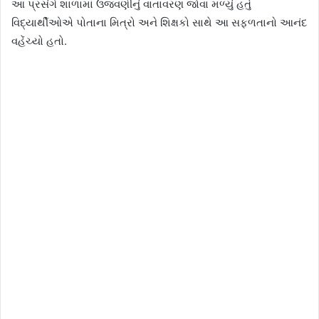
આ પ્રસંગે શાળામાં ઉજવણીનું વાતાવરણ જોવા મળ્યું હતું
વિદ્યાર્થીઓએ પોતાના મિત્રો અને શિક્ષકો સાથે આ સફળતાનો આનંદ
વહેંચ્યો હતો.