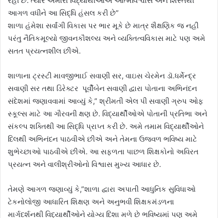
રહી છે. ત્યારે અમારા વિદ્યાર્થીઓએ આત્મવિશ્વાસ અને શિસ્તથી
આગળ વધીને આ સિદ્ધિ હંસલ કરી છે”
શાળા હંમેશા સર્વાંગી વિકાસ પર ભાર મૂકે છે માત્ર શૈક્ષણિક જ નહીં
પરંતુ નૈતિકમૂલ્યો જીવનકૌશલ્ય અને વ્યક્તિત્વવિકાસ માટે પણ અમે
સતત પ્રયત્નશીલ છીએ.
શાળાના ટ્રસ્ટી માવજીભાઈ સવાણી સર, વાઇસ ચેરમેન ડૉ.ધર્મેન્દ્ર
સવાણી સર તથા ડિરેક્ટર પૂર્વીબેન સવાણી દ્વારા પોતાના અભિનંદન
સંદેશમાં જણાવવામાં આવ્યું કે,” શ્રીમતી એલ પી સવાણી ગ્રુપ ઓફ
સ્કૂલ્સ માટે આ ગૌરવની ક્ષણ છે. વિદ્યાર્થીઓએ પોતાની પ્રતિભા અને
સંકલ્પ શક્તિથી આ સિદ્ધિ પ્રાપ્ત કરી છે. અમે તમામ વિદ્યાર્થીઓને
દિલથી અભિનંદન પાઠવીએ છીએ અને તેમના ઉજ્વળ ભવિષ્ય માટે
શુભેચ્છાઓ પાઠવીએ છીએ. આ સફળતા પાછળ શિક્ષકોનો અવિરત
પ્રયત્ન અને વાલીશ્રીઓનો વિશ્વાસ મુખ્ય આધાર છે.
તેમણે આગળ જણાવ્યું કે,”શાળા દ્વારા અપાતી આધુનિક સુવિધાઓ
ટેકનોલોજી આધારિત શિક્ષણ અને અનુભવી શિક્ષકમંડળના
માર્ગદર્શનથી વિદ્યાર્થીઓને યોગ્ય દિશા મળે છે ભવિષ્યમાં પણ અમે