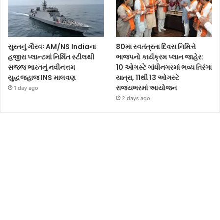
સુરતનું ગૌરવઃ AM/NS Indiaના
80મા સ્વતંત્રતા દિવસ નિમિત્તે
હજીરા પ્લાન્ટમાં નિર્મિત સ્ટીલથી
ભાજપનો કાર્યક્રમ પ્લાન જાહેર:
સજ્જ ભારતનું નવીનત્તમ
10 ઓગસ્ટે ગાંધીનગરમાં ભવ્ય તિરંગા
યુદ્ધજહાજ INS માલવણ
યાત્રા, 11થી 13 ઓગસ્ટે
રાજ્યભરમાં આયોજન
1 day ago
2 days ago