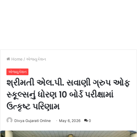
Home
/
એજ્યુકેશન
એજ્યુકેશન
શ્રીમતી એલ.પી. સવાણી ગ્રુપ ઓફ
સ્કૂલ્સનું ધોરણ 10 બોર્ડ પરીક્ષામાં
ઉત્કૃષ્ટ પરિણામ
Divya Gujarati Online
May 6, 2026
0