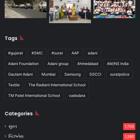
Tags
#gujarat
#SMC
#surat
AAP
adani
Adani Foundation
Adani group
Ahmedabad
AM/NS India
Gautam Adani
Mumbai
Samsung
SGCCI
suratpolice
Textile
The Radiant International School
TM Patel International School
vadodara
Categories
સુરત
1,704
બિઝનેસ
1,280