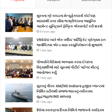
સુરતના ગ્રે કાપડના મેન્યુફેક્ચરર્સ કોઈપણ
મધ્યસ્થી વગર સીધા જ શ્રીલંકાના આધુનિક
ગારમેન્ટ યુનિટ્સને ફેબ્રિક એક્સપોર્ટ કરી શકશે
8 hours ago
VNSGU ખાતે એક વર્ષીય ‘સર્ટિફિકેટ પ્રોગ્રામ ઇન
જર્નાલિઝમ એન્ડ માસ કમ્યુનિકેશન’નો શુભારંભ
1 day ago
પીઅર્સને વિદેશમાં અભ્યાસ કરવા ઈચ્છતા
વિદ્યાર્થીઓ માટે સુરતમાં પીટીઈ પાર્ટનર મીટનું
આયોજન કર્યું
1 day ago
સુરતનું ગૌરવઃ AM/NS Indiaના હજીરા પ્લાન્ટમાં
નિર્મિત સ્ટીલથી સજ્જ ભારતનું નવીનત્તમ
યુદ્ધજહાજ INS માલવણ
1 day ago
80મા સ્વતંત્રતા દિવસ નિમિત્તે ભાજપનો કાર્યક્રમ