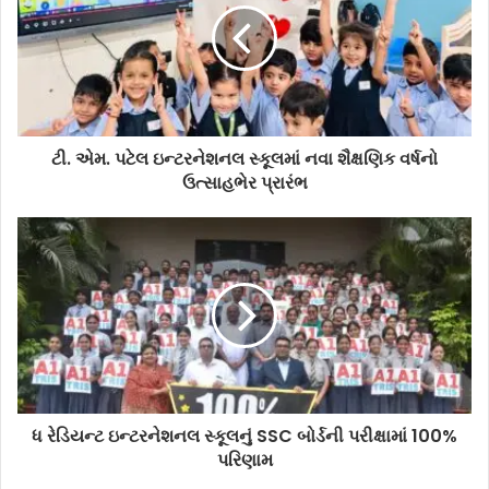
ટી. એમ. પટેલ ઇન્ટરનેશનલ સ્કૂલમાં નવા શૈક્ષણિક વર્ષનો
ઉત્સાહભેર પ્રારંભ
ધ રેડિયન્ટ ઇન્ટરનેશનલ સ્કૂલનું SSC બોર્ડની પરીક્ષામાં 100%
પરિણામ