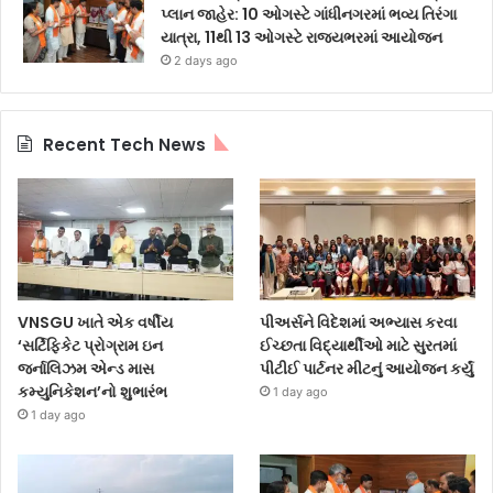
પ્લાન જાહેર: 10 ઓગસ્ટે ગાંધીનગરમાં ભવ્ય તિરંગા
યાત્રા, 11થી 13 ઓગસ્ટે રાજ્યભરમાં આયોજન
2 days ago
Recent Tech News
VNSGU ખાતે એક વર્ષીય
પીઅર્સને વિદેશમાં અભ્યાસ કરવા
‘સર્ટિફિકેટ પ્રોગ્રામ ઇન
ઈચ્છતા વિદ્યાર્થીઓ માટે સુરતમાં
જર્નાલિઝમ એન્ડ માસ
પીટીઈ પાર્ટનર મીટનું આયોજન કર્યું
કમ્યુનિકેશન’નો શુભારંભ
1 day ago
1 day ago