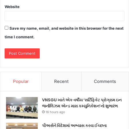
Website
Save my name, email, and website in this browser for the next
time I comment.
Popular
Recent
Comments
VNSGU ખાતે એક વર્ષીય ‘સર્ટિફિકેટ પ્રોગ્રામ ઇન
જર્નાલિઝમ એન્ડ માસ કમ્યુનિકેશન’નો શુભારંભ
16 hours ago
પીઅર્સને વિદેશમાં અભ્યાસ કરવા ઈચ્છતા