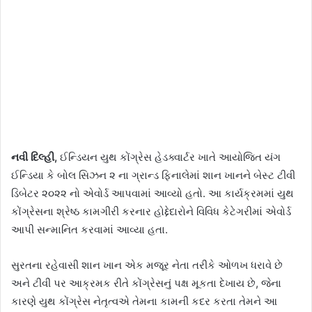
નવી દિલ્હી,
ઈન્ડિયન યુથ કોંગ્રેસ હેડક્વાર્ટર ખાતે આયોજિત યંગ
ઈન્ડિયા કે બોલ સિઝન ૨ ના ગ્રાન્ડ ફિનાલેમાં શાન ખાનને બેસ્ટ ટીવી
ડિબેટર ૨૦૨૨ નો એવોર્ડ આપવામાં આવ્યો હતો. આ કાર્યક્રમમાં યુથ
કોંગ્રેસના શ્રેષ્ઠ કામગીરી કરનાર હોદ્દેદારોને વિવિધ કેટેગરીમાં એવોર્ડ
આપી સન્માનિત કરવામાં આવ્યા હતા.
સુરતના રહેવાસી શાન ખાન એક મજૂર નેતા તરીકે ઓળખ ધરાવે છે
અને ટીવી પર આક્રમક રીતે કોંગ્રેસનું પક્ષ મૂકતા દેખાય છે, જેના
કારણે યુથ કોંગ્રેસ નેતૃત્વએ તેમના કામની કદર કરતા તેમને આ