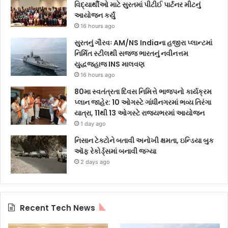
વિદ્યાર્થીઓ માટે સુરતમાં પીટીઈ પાર્ટનર મીટનું
આયોજન કર્યું
16 hours ago
સુરતનું ગૌરવઃ AM/NS Indiaના હજીરા પ્લાન્ટમાં
નિર્મિત સ્ટીલથી સજ્જ ભારતનું નવીનત્તમ
યુદ્ધજહાજ INS માલવણ
16 hours ago
80મા સ્વતંત્રતા દિવસ નિમિત્તે ભાજપનો કાર્યક્રમ
પ્લાન જાહેર: 10 ઓગસ્ટે ગાંધીનગરમાં ભવ્ય તિરંગા
યાત્રા, 11થી 13 ઓગસ્ટે રાજ્યભરમાં આયોજન
1 day ago
નિસાન ટેક્ટોને બતાવી અનોખી ક્ષમતા, ઇન્ડિયા બુક
ઑફ રેકોર્ડ્સમાં બનાવી જગ્યા
2 days ago
Recent Tech News