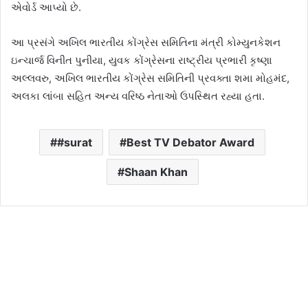
એવોર્ડ આપ્યો છે.
આ પ્રસંગે અખિલ ભારતીય કોંગ્રેસ સમિતિના મંત્રી કોમ્યુનકેશન
ઇન્ચાર્જ વિનીત પુનીયા, યુવક કોંગ્રેસના રાષ્ટ્રીય પ્રભારી કૃષ્ણા
અલ્લવરુ, અખિલ ભારતીય કોંગ્રેસ સમિતિની પ્રવક્તા શમા મોહમંદ,
અલકા લાંબા સહિત અન્ય વરિષ્ઠ નેતાઓ ઉપસ્થિત રહ્યા હતા.
#surat
Best TV Debator Award
Shaan Khan