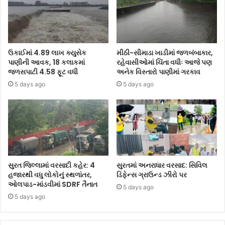
ઉકાઈમાં 4.89 લાખ ક્યુસેક
મીઠી-સીમાડા ખાડીમાં જળબંબાકાર,
પાણીની આવક, 18 કલાકમાં
રહેવાસીઓમાં ચિંતા વધીઃ આજે પણ
જળસપાટી 4.58 ફૂટ વધી
અનેક વિસ્તારો પાણીમાં ગરકાવ
5 days ago
5 days ago
સુરત જિલ્લામાં વરસાદી કહેર: 4
સુરતમાં અનરાધાર વરસાદ: સિવિલ
હજારથી વધુ લોકોનું સ્થળાંતર,
ડિફેન્સ ગ્રાઉન્ડ ઝીરો પર
ઓલપાડ-માંડવીમાં SDRF તૈનાત
5 days ago
5 days ago