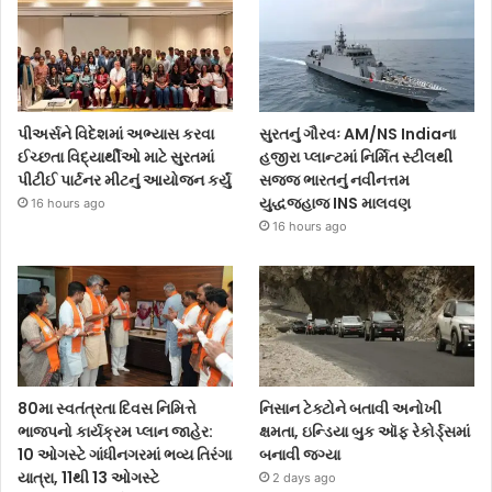
પીઅર્સને વિદેશમાં અભ્યાસ કરવા
સુરતનું ગૌરવઃ AM/NS Indiaના
ઈચ્છતા વિદ્યાર્થીઓ માટે સુરતમાં
હજીરા પ્લાન્ટમાં નિર્મિત સ્ટીલથી
પીટીઈ પાર્ટનર મીટનું આયોજન કર્યું
સજ્જ ભારતનું નવીનત્તમ
યુદ્ધજહાજ INS માલવણ
16 hours ago
16 hours ago
80મા સ્વતંત્રતા દિવસ નિમિત્તે
નિસાન ટેક્ટોને બતાવી અનોખી
ભાજપનો કાર્યક્રમ પ્લાન જાહેર:
ક્ષમતા, ઇન્ડિયા બુક ઑફ રેકોર્ડ્સમાં
10 ઓગસ્ટે ગાંધીનગરમાં ભવ્ય તિરંગા
બનાવી જગ્યા
યાત્રા, 11થી 13 ઓગસ્ટે
2 days ago