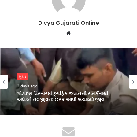
Divya Gujarati Online
Website
સુરત
સુરત
3 days ago
3 days ago
શ્રી માધવ ગૌશાળાના ભવ્ય રક્તદાન શિબિરમાં 1,230
બ્લડ યુનિટનું ઐતિહાસિક સંગ્રહ
ગોડાદરા વિસ્તારમાં ટ્રાફિક જવાનની સતર્કતાથી
અધેડને નવજીવન: CPR આપી બચાવ્યો જીવ