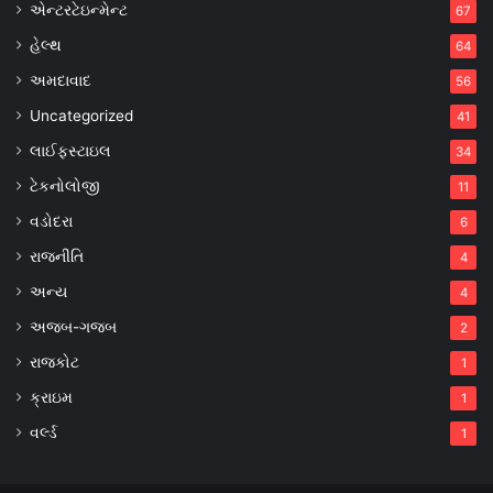
એન્ટરટેઇન્મેન્ટ
67
હેલ્થ
64
અમદાવાદ
56
Uncategorized
41
લાઈફસ્ટાઇલ
34
ટેકનોલોજી
11
વડોદરા
6
રાજનીતિ
4
અન્ય
4
અજબ-ગજબ
2
રાજકોટ
1
ક્રાઇમ
1
વર્લ્ડ
1