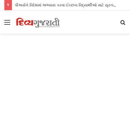
પીઅર્સને વિદેશમાં અભ્યાસ કરવા ઈચ્છતા વિદ્યાર્થીઓ માટે સુરતમાં પીટીઈ પાર્ટનર મીટનું આયોજન કર્યું
Menu
S
fo