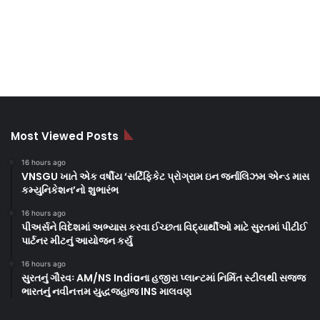
Most Viewed Posts
16 hours ago
VNSGU ખાતે એક વર્ષીય ‘સર્ટિફિકેટ પ્રોગ્રામ ઇન જર્નાલિઝમ એન્ડ માસ
કમ્યુનિકેશન’નો શુભારંભ
16 hours ago
પીઅર્સને વિદેશમાં અભ્યાસ કરવા ઈચ્છતા વિદ્યાર્થીઓ માટે સુરતમાં પીટીઈ
પાર્ટનર મીટનું આયોજન કર્યું
16 hours ago
સુરતનું ગૌરવઃ AM/NS Indiaના હજીરા પ્લાન્ટમાં નિર્મિત સ્ટીલથી સજ્જ
ભારતનું નવીનત્તમ યુદ્ધજહાજ INS માલવણ