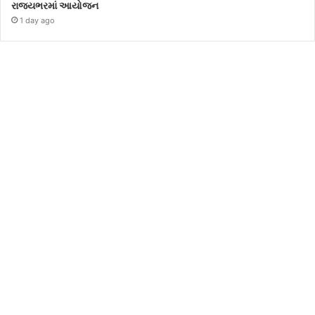
રાજ્યભરમાં આયોજન
1 day ago