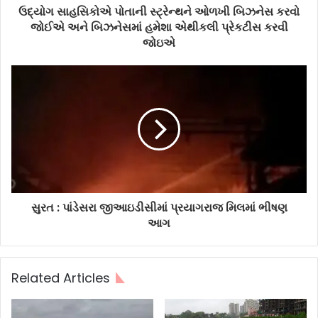
ઉદ્યોગ સાહસિકોએ પોતાની સ્ટ્રેન્થને ઓળખી બિઝનેસ કરવો
જોઈએ અને બિઝનેસમાં હમેશા એથીકલી પ્રેકટીસ કરવી
જોઇએ
સુરત : પાંડેસરા જીઆઇડીસીમાં પ્રયાગરાજ મિલમાં ભીષણ
આગ
Related Articles