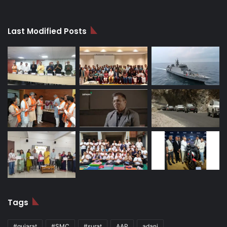
Last Modified Posts
Tags
#gujarat
#SMC
#surat
AAP
adani