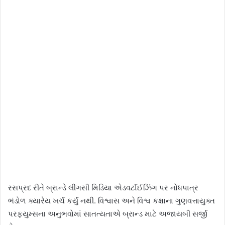
રસપ્રદ રીતે બ્રાન્ડે લીગસી મિડિયા એડવર્ટાઈઝિંગ પર નોંધપાત્ર
ભંડોળ ક્યારેય ખર્ચ કર્યું નથી. વિશ્વાસ અને વિશ્વ કક્ષાના ગુણવત્તાયુક્ત
પરફયુમ્સના અનુભવોમાં સાતત્યતાએ બ્રાન્ડ માટે અજાયબી સર્જી