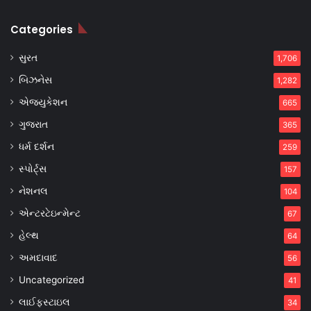
Categories
સુરત
1,706
બિઝનેસ
1,282
એજ્યુકેશન
665
ગુજરાત
365
ધર્મ દર્શન
259
સ્પોર્ટ્સ
157
નેશનલ
104
એન્ટરટેઇન્મેન્ટ
67
હેલ્થ
64
અમદાવાદ
56
Uncategorized
41
લાઈફસ્ટાઇલ
34