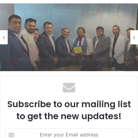
સુરત
4 days ago
સુરતના ગ્રે કાપડના મેન્યુફેક્ચરર્સ કોઈપણ મધ્યસ્થી
વગર સીધા જ શ્રીલંકાના આધુનિક ગારમેન્ટ
યુનિટ્સને ફેબ્રિક એક્સપોર્ટ કરી શકશે
Subscribe to our mailing list
to get the new updates!
Enter
your