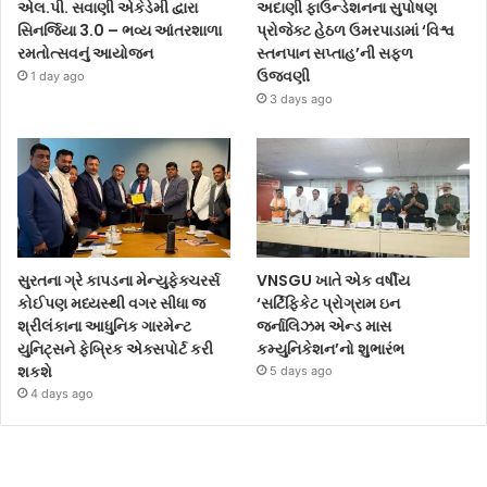
અદાણી ફાઉન્ડેશનના સુપોષણ
એલ.પી. સવાણી એકેડેમી દ્વારા
પ્રોજેક્ટ હેઠળ ઉમરપાડામાં ‘વિશ્વ
સિનર્જિયા 3.0 – ભવ્ય આંતરશાળા
સ્તનપાન સપ્તાહ’ની સફળ
રમતોત્સવનું આયોજન
ઉજવણી
1 day ago
3 days ago
સુરતના ગ્રે કાપડના મેન્યુફેક્ચરર્સ
VNSGU ખાતે એક વર્ષીય
કોઈપણ મધ્યસ્થી વગર સીધા જ
‘સર્ટિફિકેટ પ્રોગ્રામ ઇન
શ્રીલંકાના આધુનિક ગારમેન્ટ
જર્નાલિઝમ એન્ડ માસ
યુનિટ્સને ફેબ્રિક એક્સપોર્ટ કરી
કમ્યુનિકેશન’નો શુભારંભ
શકશે
5 days ago
4 days ago