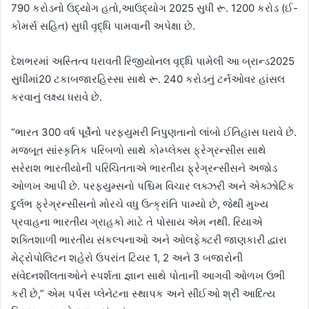
790 કરોડનો ઉદ્યોગ હતો,આઉદ્યોગ 2025 સુધી રૂ. 1200 કરોડ (ઈ-
કોમર્સ સહિત) સુધી વૃદ્ધિ પામવાની અપેક્ષા છે.
દેશભરમાં અસ્તિત્વ ધરાવતી રિજીયોનલ વૃદ્ધિ પામેલી આ બ્રાન્ડ2025
સુધીમાં20 ટકાબજારહિસ્સા સાથે રૂ. 240 કરોડનું ટર્નઓવર હાંસલ
કરવાનું લક્ષ્ય ધરાવે છે.
“ભારત 300 વર્ષ પૂર્વેનો પરફ્યુમરી નિપુણતાનો લાંબો ઈતિહાસ ધરાવે છે.
મજબૂત સાંસ્કૃતિક પરિબળો સાથે કોમ્પ્લેક્સ ફ્રેગ્રન્સીસ સાથે
સરેરાશ ભારતીયોની પરિચિતતાએ ભારતીય ફ્રેગ્રન્સીસને અજોડ
ઓળખ આપી છે. પરફ્યુમ્સનો પશ્ચિમ વિચાર લક્ઝરી અને એક્ઝોટિક
દુર્લભ ફ્રેગ્રન્સીસનો મોરચે વધુ ઉત્ક્રાંતિ પામ્યો છે, જેથી મુખ્ય
પ્રવાહના ભારતીય ગ્રાહકો માટે તે પોસાય એમ નથી. રિયાએ
શક્તિશાળી ભારતીય સંકલ્પનાઓ અને ઓલફેક્ટરી જાણકારી દ્વારા
મેટ્રોપોલિટન શહેરો ઉપરાંત ટિયર 1, 2 અને 3 બજારોની
સંવેદનશીલતાઓને સ્પર્શતા જ્ઞાન સાથે પોતાની આગવી ઓળખ ઉભી
કરી છે,” એમ પર્પસ પ્લેનેટના સ્થાપક અને સીઈઓ શ્રી આદિત્ય