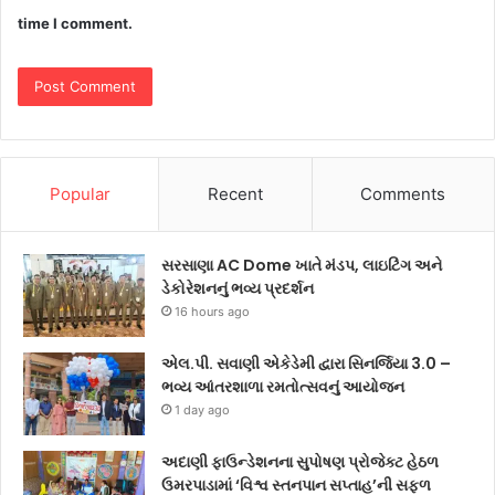
time I comment.
Popular
Recent
Comments
સરસાણા AC Dome ખાતે મંડપ, લાઇટિંગ અને
ડેકોરેશનનું ભવ્ય પ્રદર્શન
16 hours ago
એલ.પી. સવાણી એકેડેમી દ્વારા સિનર્જિયા 3.0 –
ભવ્ય આંતરશાળા રમતોત્સવનું આયોજન
1 day ago
અદાણી ફાઉન્ડેશનના સુપોષણ પ્રોજેક્ટ હેઠળ
ઉમરપાડામાં ‘વિશ્વ સ્તનપાન સપ્તાહ’ની સફળ