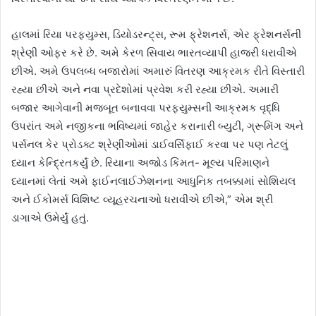
હાલમાં રિયા પરફ્યુમ્સ, ડિયોડરન્ટ્સ, રૂમ ફ્રેશનર્સ, એર ફ્રેશનર્સની
શ્રેણી ઓફર કરે છે. અમે કેરળ સિવાય ભારતવ્યાપી હાજરી ધરાવીએ
છીએ. અમે ઉપલબ્ધ બજારોમાં અમારું વિતરણ આક્રમક રીતે વિસ્તારી
રહ્યા છીએ અને નવા પ્રદેશોમાં પ્રવેશ કરી રહ્યા છીએ. અમારી
બજાર આગેવાની મજબૂત બનાવવા પરફ્યુમ્સની આક્રમક વૃદ્ધિ
ઉપરાંત અમે નજીકના ભવિષ્યમાં જાહેર કરાનારી બ્યુટી, ગ્રૂમિંગ અને
પર્સનલ કેર પ્રોડક્ટ શ્રેણીઓમાં ડાઈવર્સિફાઈ કરવા પર પણ તેટલું
ધ્યાન કેન્દ્રિતકર્યું છે. રિયાના અજોડ કિંમત- મૂલ્ય પરિમાણને
ધ્યાનમાં લેતાં અમે ફાઈનલાઈઝેશનના આધુનિક તબક્કામાં સોશિયલ
અને ઈકોમર્સ વિશિષ્ટ વ્યૂહરચનાઓ ધરાવીએ છીએ,” એમ શ્રી
ડાગાએ ઉમેર્યું હતું.