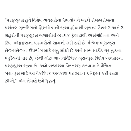
“પરફ્યુમ્સ હવે વિશેષ અવસરોના ઉપયોગને બદલે રોજબરોજના
પર્સનલ ગ્રૂમિંગનો હિસ્સો બની રહ્યાં હોવાથી બ્રાન્ડ ટિયર 2 અને 3
શહેરોની પરફ્યુમ્સ બજારોમાં વ્યાપક ફેલાયેલી અસંગઠિતતા અને
રિપ-ઓફ્ફસના પડકારોનો સામનો કરી રહી છે. વૈશ્વિક બ્રાન્ડ્સ
રોજબરોજના ઉપભોગ માટે બહુ મોંઘી છે અને માસ માર્કેટ ગ્રાહકના
પહોંચની પાર છે, જેથી મોટા ભાગનાંવૈશ્વિક બ્રાન્ડ્સ વિશેષ અવસરનાં
પરફ્યુમ્સ રહ્યાં છે. અમે બજારમાં વિસ્તરણ કરવા માટે વૈશ્વિક
બ્રાન્ડ્સ માટે આ વૈકલ્પિક અવકાશ પર ધ્યાન કેન્દ્રિત કરી રહ્યા
છીએ,” એમ તેમણે ઉમેર્યું હતું.