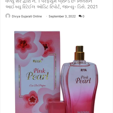
વેલ્યુ શેર દ્વારા નં. 1 પરફ્યુમ બ્રાન્ડ છેઃ નિલસન
આઈક્યુ રિટેઈલ ઓડિટ રિપોર્ટ, જાન્યુ- ડિસે. 2021
Divya Gujarati Online
September 3, 2022
0