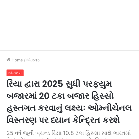
Home
/
બિઝનેસ
બિઝનેસ
રિયા દ્વારા 2025 સુધી પરફ્યુમ
બજારમાં 20 ટકા બજાર હિસ્સો
હસ્તગત કરવાનું લક્ષ્યઃ ઓમ્નીચેનલ
વિસ્તરણ પર ધ્યાન કેન્દ્રિત કરશે
25 વર્ષ જૂની બ્રાન્ડ રિયા 10.8 ટકા હિસ્સા સાથે ભારતમાં