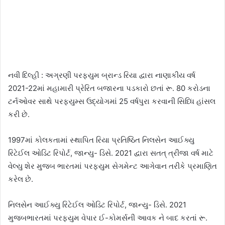
નવી દિલ્હી : અગ્રણી પરફ્યુમ બ્રાન્ડ રિયા દ્વારા નાણાકીય વર્ષ
2021-22માં મહામારી પ્રેરિત બજારના પડકારો છતાં રૂ. 80 કરોડના
ટર્નઓવર સાથે પરફ્યુમ્સ ઉદ્યોગમાં 25 વર્ષપુરા કરવાની સિધ્ધિ હાંસલ
કરી છે.
1997માં કોલકતામાં સ્થાપિત રિયા પ્રતિષ્ઠિત નિલસેન આઈક્યુ
રિટેઈલ ઓડિટ રિપોર્ટ, જાન્યુ- ડિસે. 2021 દ્વારા સતત્ ત્રીજા વર્ષ માટે
વેલ્યુ શેર મુજબ ભારતમાં પરફ્યુમ સેગમેન્ટ આગેવાન તરીકે પ્રમાણિત
કરેલ છે.
નિલસેન આઈક્યુ રિટેઈલ ઓડિટ રિપોર્ટ, જાન્યુ- ડિસે. 2021
મુજબભારતમાં પરફ્યુમ વેપાર ઈ-કોમર્સની આવક ને બાદ કરતાં રૂ.