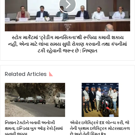
સ્ટોક માર્કેટમાં ‘ટ્રેડીંગ માનસિકતા’થી રૂપિયા કમાવી શકાય
નહીં, એના માટે લાંબા સમય સુધી રોકાણ કરવાની તથા કંપનીમાં
ટકી રહેવાની જરૂર છે : નિષ્ણાત
Related Articles
નિસાન ટેક્ટોને બતાવી અનોખી
એવોર ઇલેક્ટ્રિકે EX લોન્ચ કરી, જે
ક્ષમતા, ઇન્ડિયા બુક ઑફ રેકોર્ડ્સમાં
તેની પ્રથમ ઇલેક્ટ્રિક મોટરસાઇકલ
બનાવી જગ્યા
છે અને તેની કિંમત Rs.