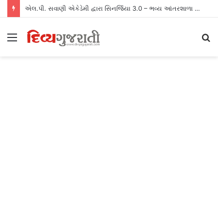
એલ.પી. સવાણી એકેડેમી દ્વારા સિનર્જિયા 3.0 – ભવ્ય આંતરશાળા રમતોત્સવનું આયોજન
Menu
S
fo