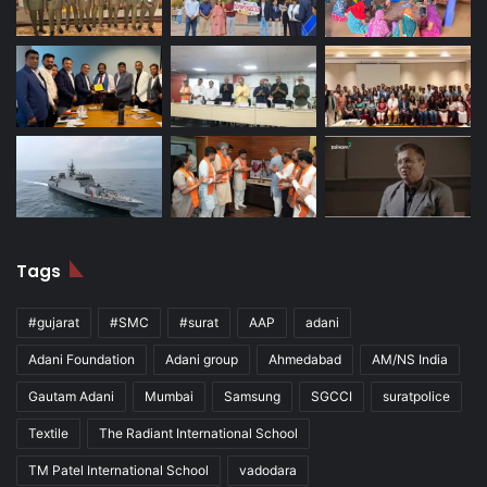
Tags
#gujarat
#SMC
#surat
AAP
adani
Adani Foundation
Adani group
Ahmedabad
AM/NS India
Gautam Adani
Mumbai
Samsung
SGCCI
suratpolice
Textile
The Radiant International School
TM Patel International School
vadodara