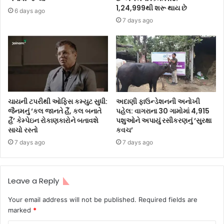
1,24,999થી શરૂ થાય છે
6 days ago
7 days ago
ચાયની ટપરીથી ઓફિસ કમ્યુટ સુધી:
અદાણી ફાઉન્ડેશનની અનોખી
જૈનમનું ‘કલ જાનતે હૈં, કલ બનાતે
પહેલ: વાગરાના 30 ગામોમાં 4,915
હૈં’ કેમ્પેઇન રોકાણકારોને બતાવશે
પશુઓને અપાયું રસીકરણનું ‘સુરક્ષા
સાચો રસ્તો
કવચ’
7 days ago
7 days ago
Leave a Reply
Your email address will not be published.
Required fields are
marked
*