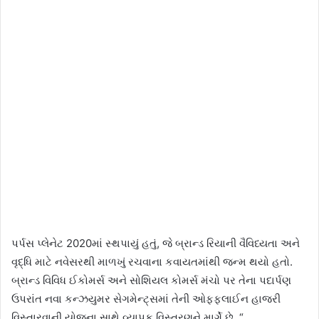
પર્પસ પ્લેનેટ 2020માં સ્થપાયું હતું, જે બ્રાન્ડ રિયાની વૈવિધ્યતા અને
વૃદ્ધિ માટે નવેસરથી માળખું રચવાના કવાયતમાંથી જન્મ થયો હતો.
બ્રાન્ડ વિવિધ ઈકોમર્સ અને સોશિયલ કોમર્સ મંચો પર તેના પદાર્પણ
ઉપરાંત નવા કન્ઝયુમર સેગમેન્ટ્સમાં તેની ઓફફલાઈન હાજરી
વિસ્તારવાની યોજના સાથે વ્યાપક વિસ્તરણને માર્ગે છે. “