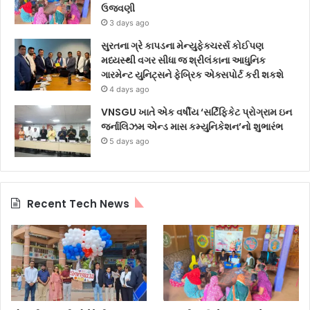
ઉજવણી
3 days ago
સુરતના ગ્રે કાપડના મેન્યુફેક્ચરર્સ કોઈપણ
મધ્યસ્થી વગર સીધા જ શ્રીલંકાના આધુનિક
ગારમેન્ટ યુનિટ્સને ફેબ્રિક એક્સપોર્ટ કરી શકશે
4 days ago
VNSGU ખાતે એક વર્ષીય ‘સર્ટિફિકેટ પ્રોગ્રામ ઇન
જર્નાલિઝમ એન્ડ માસ કમ્યુનિકેશન’નો શુભારંભ
5 days ago
Recent Tech News