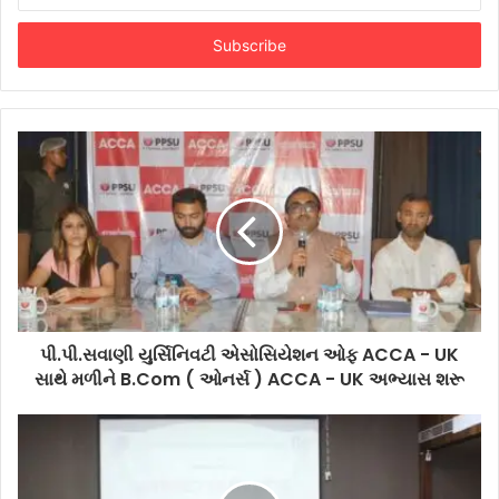
Email
address
પી.પી.સવાણી યુર્સિનિવટી એસોસિયેશન ઓફ ACCA - UK
સાથે મળીને B.Com ( ઓનર્સ ) ACCA - UK અભ્યાસ શરૂ