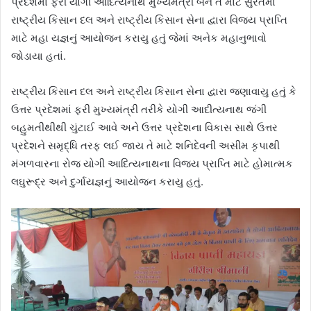
પ્રદેશમાં ફરી યોગી આદિત્યનાથ મુખ્યમંત્રી બને તે માટે સુરતમાં
રાષ્ટ્રીય કિસાન દલ અને રાષ્ટ્રીય કિસાન સેના દ્વારા વિજય પ્રાપ્તિ
માટે મહા યજ્ઞનું આયોજન કરાયુ હતું જેમાં અનેક મહાનુભાવો
જોડાયા હતાં.
રાષ્ટ્રીય કિસાન દલ અને રાષ્ટ્રીય કિસાન સેના દ્વારા જણાવાયુ હતું કે
ઉત્તર પ્રદેશમાં ફરી મુખ્યમંત્રી તરીકે યોગી આદીત્યનાથ જંગી
બહુમતીથીથી ચુંટાઈ આવે અને ઉત્તર પ્રદેશના વિકાસ સાથે ઉત્તર
પ્રદેશને સમૃદ્ધિ તરફ લઈ જાય તે માટે શનિદેવની અસીમ કૃપાથી
મંગળવારના રોજ યોગી આદિત્યનાથના વિજય પ્રાપ્તિ માટે હોમાત્મક
લઘુરૂદ્ર અને દુર્ગાયજ્ઞનું આયોજન કરાયુ હતું.