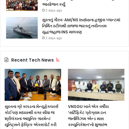
આયોજન કર્યું
2 days ago
સુરતનું ગૌરવઃ AM/NS Indiaના હજીરા પ્લાન્ટમાં
નિર્મિત સ્ટીલથી સજ્જ ભારતનું નવીનત્તમ
યુદ્ધજહાજ INS માલવણ
2 days ago
Recent Tech News
સુરતના ગ્રે કાપડના મેન્યુફેક્ચરર્સ
VNSGU ખાતે એક વર્ષીય
કોઈપણ મધ્યસ્થી વગર સીધા જ
‘સર્ટિફિકેટ પ્રોગ્રામ ઇન
શ્રીલંકાના આધુનિક ગારમેન્ટ
જર્નાલિઝમ એન્ડ માસ
યુનિટ્સને ફેબ્રિક એક્સપોર્ટ કરી
કમ્યુનિકેશન’નો શુભારંભ