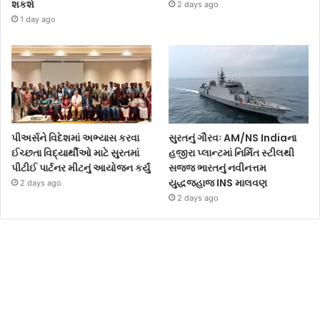
શકશે
2 days ago
1 day ago
પીઅર્સને વિદેશમાં અભ્યાસ કરવા
સુરતનું ગૌરવઃ AM/NS Indiaના
ઈચ્છતા વિદ્યાર્થીઓ માટે સુરતમાં
હજીરા પ્લાન્ટમાં નિર્મિત સ્ટીલથી
પીટીઈ પાર્ટનર મીટનું આયોજન કર્યું
સજ્જ ભારતનું નવીનત્તમ
યુદ્ધજહાજ INS માલવણ
2 days ago
2 days ago