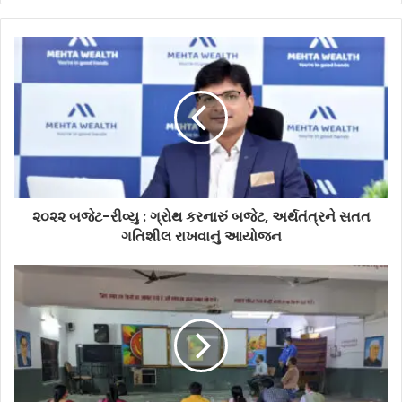
૨૦૨૨ બજેટ-રીવ્યુ : ગ્રોથ કરનારું બજેટ, અર્થતંત્રને સતત
ગતિશીલ રાખવાનું આયોજન