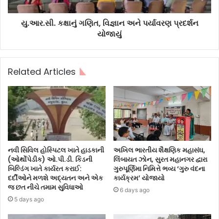
યુ.આર.સી. કક્ષાનું ગણિત, વિજ્ઞાન અને પર્યાવરણ પ્રદર્શન
યોજાયું
Related Articles
નવી સિવિલ હોસ્પિટલ ખાતે હાડકાની
અખિલ ભારતીય શૈક્ષણિક મહાસંઘ,
(ઓર્થોપેડીક) ઓ.પી.ડી. કિડની
લિંબાયત ઝોન, સુરત મહાનગર દ્વારા
બિલ્ડિંગ ખાતે કાર્યરત કરાઈ:
ગુરુપૂર્ણિમા નિમિત્તે ભવ્ય ‘ગુરુ વંદના
દર્દીઓને મળશે અદ્યતન અને એક
કાર્યક્રમ’ યોજાયો
જ છત નીચે તમામ સુવિધાઓ
6 days ago
5 days ago