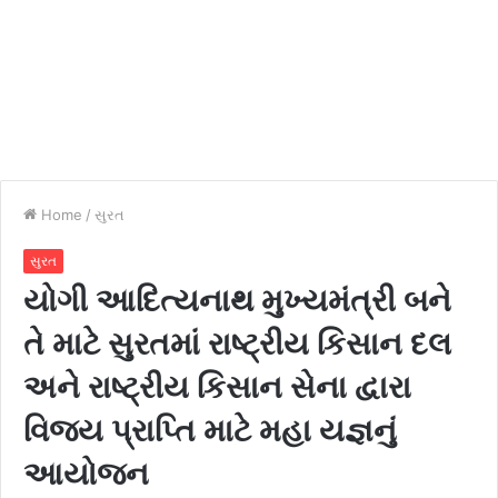
Home
/
સુરત
સુરત
યોગી આદિત્યનાથ મુખ્યમંત્રી બને
તે માટે સુરતમાં રાષ્ટ્રીય કિસાન દલ
અને રાષ્ટ્રીય કિસાન સેના દ્વારા
વિજય પ્રાપ્તિ માટે મહા યજ્ઞનું
આયોજન