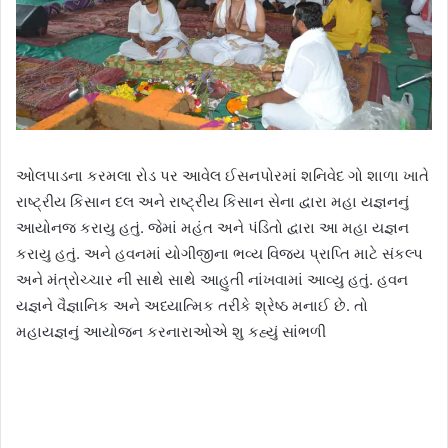
ઓલપાડના કરમલા રોડ પર આવેલ ઈસનપોરમાં શનિવેદ ગો શાળા ખાતે
રાષ્ટ્રીય કિસાન દલ અને રાષ્ટ્રીય કિસાન સેના દ્વારા મહા યજ્ઞનનું
આયોનજ કરાયુ હતું. જેમાં મહંત અને પંડિતો દ્વારા આ મહા યજ્ઞન
કરાયુ હતું. અને હવનમાં યોગીજીના ભવ્ય વિજય પ્રાપ્તિ માટે સંકલ્પ
અને મંત્રોચ્ચાર ની સાથે સાથે આહુતી નાંખવામાં આવ્યુ હતું. હવન
યજ્ઞને વૈજ્ઞાનિક અને અધ્યાત્મિક તરીકે શ્રેષ્ઠ મનાઈ છે. તો
મહાયજ્ઞનું આયોજન કરનારાઓએ શુ કહ્યું સાંભળી