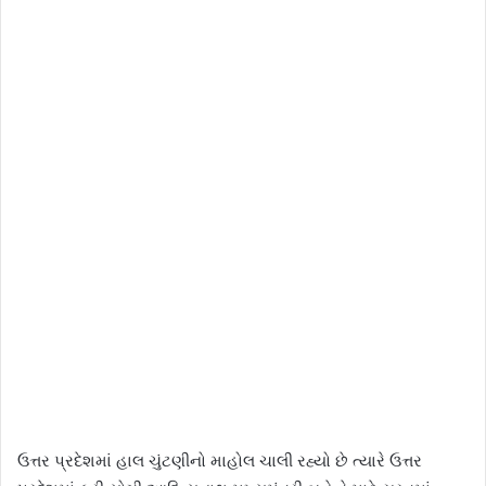
ઉત્તર પ્રદેશમાં હાલ ચુંટણીનો માહોલ ચાલી રહ્યો છે ત્યારે ઉત્તર