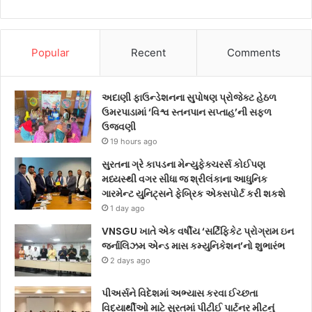
Popular
Recent
Comments
અદાણી ફાઉન્ડેશનના સુપોષણ પ્રોજેક્ટ હેઠળ
ઉમરપાડામાં ‘વિશ્વ સ્તનપાન સપ્તાહ’ની સફળ
ઉજવણી
19 hours ago
સુરતના ગ્રે કાપડના મેન્યુફેક્ચરર્સ કોઈપણ
મધ્યસ્થી વગર સીધા જ શ્રીલંકાના આધુનિક
ગારમેન્ટ યુનિટ્સને ફેબ્રિક એક્સપોર્ટ કરી શકશે
1 day ago
VNSGU ખાતે એક વર્ષીય ‘સર્ટિફિકેટ પ્રોગ્રામ ઇન
જર્નાલિઝમ એન્ડ માસ કમ્યુનિકેશન’નો શુભારંભ
2 days ago
પીઅર્સને વિદેશમાં અભ્યાસ કરવા ઈચ્છતા
વિદ્યાર્થીઓ માટે સુરતમાં પીટીઈ પાર્ટનર મીટનું