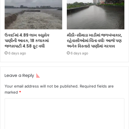
ઉકાઈમાં 4.89 લાખ ક્યુસેક
મીઠી-સીમાડા ખાડીમાં જળબંબાકાર,
પાણીની આવક, 18 કલાકમાં
રહેવાસીઓમાં ચિંતા વધીઃ આજે પણ
જળસપાટી 4.58 ફૂટ વધી
અનેક વિસ્તારો પાણીમાં ગરકાવ
6 days ago
6 days ago
Leave a Reply
Your email address will not be published.
Required fields are
marked
*