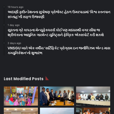
19 hours ago
અદાણી ફાઉન્ડેશનના સુપોષણ પ્રોજેક્ટ હેઠળ ઉમરપાડામાં ‘વિશ્વ સ્તનપાન
સપ્તાહ’ની સફળ ઉજવણી
1 day ago
સુરતના ગ્રે કાપડના મેન્યુફેક્ચરર્સ કોઈપણ મધ્યસ્થી વગર સીધા જ
શ્રીલંકાના આધુનિક ગારમેન્ટ યુનિટ્સને ફેબ્રિક એક્સપોર્ટ કરી શકશે
2 days ago
VNSGU ખાતે એક વર્ષીય ‘સર્ટિફિકેટ પ્રોગ્રામ ઇન જર્નાલિઝમ એન્ડ માસ
કમ્યુનિકેશન’નો શુભારંભ
Last Modified Posts