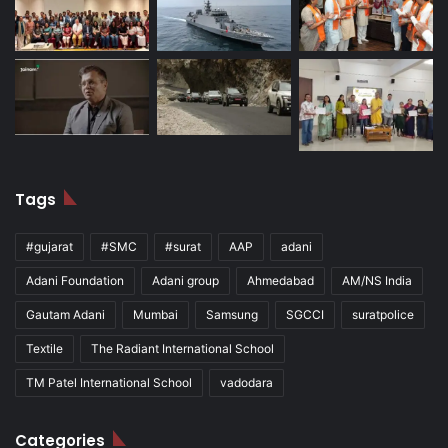
Tags
#gujarat
#SMC
#surat
AAP
adani
Adani Foundation
Adani group
Ahmedabad
AM/NS India
Gautam Adani
Mumbai
Samsung
SGCCI
suratpolice
Textile
The Radiant International School
TM Patel International School
vadodara
Categories