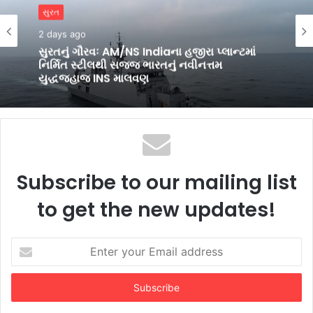
સુરત
2 days ago
સુરતનું ગૌરવઃ AM/NS Indiaના હજીરા પ્લાન્ટમાં
નિર્મિત સ્ટીલથી સજ્જ ભારતનું નવીનત્તમ
યુદ્ધજહાજ INS માલવણ
Subscribe to our mailing list
to get the new updates!
Enter
your
Email
address