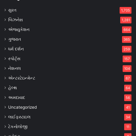
સુરત
1,705
બિઝનેસ
1,281
એજ્યુકેશન
664
ગુજરાત
365
ધર્મ દર્શન
259
સ્પોર્ટ્સ
157
નેશનલ
104
એન્ટરટેઇન્મેન્ટ
67
હેલ્થ
64
અમદાવાદ
56
Uncategorized
41
લાઈફસ્ટાઇલ
34
ટેકનોલોજી
11