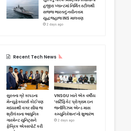
હજીરા પ્લાન્ટમાં નિર્મિત સ્ટીલથી
સજ્જ ભારતનું નવીનત્તમ
યુદ્ધજહાજ INS માલવણ
2 days ago
Recent Tech News
સુરતના ગ્રે કાપડના
VNSGU ખાતે એક વર્ષીય
મેન્યુફેક્ચરર્સ કોઈપણ
‘સર્ટિફિકેટ પ્રોગ્રામ ઇન
મધ્યસ્થી વગર સીધા જ
જર્નાલિઝમ એન્ડ માસ
શ્રીલંકાના આધુનિક
કમ્યુનિકેશન’નો શુભારંભ
ગારમેન્ટ યુનિટ્સને
2 days ago
ફેબ્રિક એક્સપોર્ટ કરી