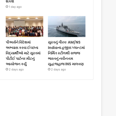
શકશે
1 day ago
પીઅર્સને વિદેશમાં
સુરતનું ગૌરવઃ AM/NS
અભ્યાસ કરવા ઈચ્છતા
Indiaના હજીરા પ્લાન્ટમાં
વિદ્યાર્થીઓ માટે સુરતમાં
નિર્મિત સ્ટીલથી સજ્જ
પીટીઈ પાર્ટનર મીટનું
ભારતનું નવીનત્તમ
આયોજન કર્યું
યુદ્ધજહાજ INS માલવણ
2 days ago
2 days ago