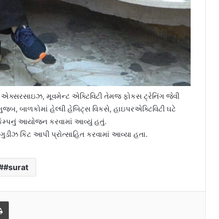
ઝડ એક્સરસાઇઝ, મૂવમેન્ટ એક્ટિવિટી તેમજ ફોકસ ટ્રેનિંગ જેવી
જબ, બાળકોમાં હેલ્ધી હેબિટ્સ વિકસે, હાઇપરએક્ટિવિટી ઘટે
્પનું આયોજન કરવામાં આવ્યું હતું.
 ગુડીઝ કિટ આપી પ્રોત્સાહિત કરવામાં આવ્યા હતા.
#surat
l
Print