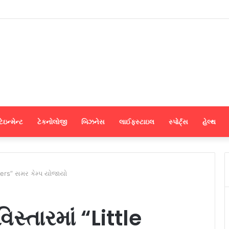
ાપડના મેન્યુફેક્ચરર્સ કોઈપણ મધ્યસ્થી વગર સીધા જ શ્રીલંકાના આધુનિક ગારમેન્ટ યુ
ેઇન્મેન્ટ
ટેકનોલોજી
બિઝનેસ
લાઈફસ્ટાઇલ
સ્પોર્ટ્સ
હેલ્થ
apers” સમર કેમ્પ યોજાયો
િસ્તારમાં “Little