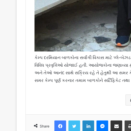
કેમ્પ દરમિયાન બાળકોના સર્વાંગી વિકાસ માટે પ્લે-બે
વિવિધ પ્રવૃત્તિઓ યોજાઈ હતી. આયોજકોના જણાવ્યા મુ
અને તેઓ આનંદ સાથે સક્રિય રહે તે હેતુથી આ સમર કેમ
સમર કેમ્પ પૂર્ણ કરનાર તમામ બાળકોને સર્ટિફિકેટ તથા
Facebook
Twitter
LinkedIn
Messenger
Share via Emai
Share