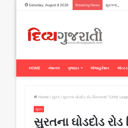
સુરતના ગ્રે ક
Saturday, August 8 2026
Breaking News
HOME
નેશનલ
ગુજરાત
એજ્યુકેશન
એન્ટરટ
Home
/
સુરત
/
સુરતના ઘોડદોડ રોડ વિસ્તારમાં “Little Le
સુરત
સુરતના ઘોડદોડ રોડ વ