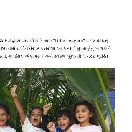
lobal
દ્વારા બાળકો માટે ખાસ “Little Leapers” સમર કેમ્પનું
ધ્યાનમાં રાખીને તૈયાર કરાયેલા આ કેમ્પનો મુખ્ય હેતુ બાળકોને
રસ્તી, માનસિક એકાગ્રતા અને સ્વસ્થ જીવનશૈલી તરફ પ્રેરિત