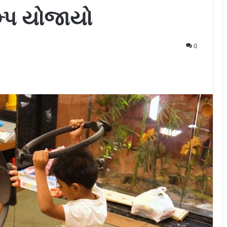
્પ યોજાયો
0