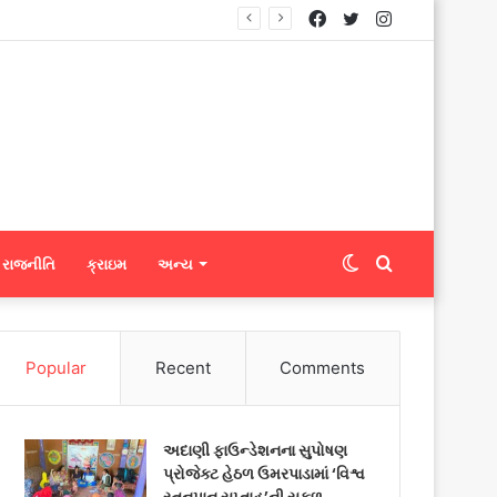
Facebook
Twitter
Instagram
નિટ્સને ફેબ્રિક એક્સપોર્ટ કરી શકશે
Switch
Search
રાજનીતિ
ક્રાઇમ
અન્ય
skin
for
Popular
Recent
Comments
અદાણી ફાઉન્ડેશનના સુપોષણ
પ્રોજેક્ટ હેઠળ ઉમરપાડામાં ‘વિશ્વ