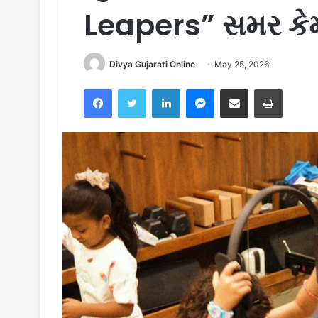
Leapers” સમર કેમ
Divya Gujarati Online
May 25, 2026
Facebook
Twitter
LinkedIn
Messenger
Share via Email
Print