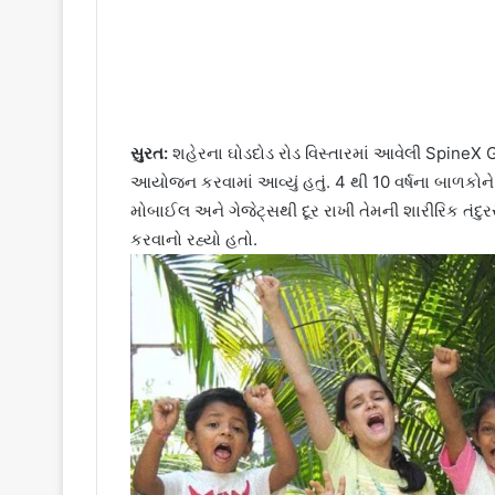
સુરત:
શહેરના ઘોડદોડ રોડ વિસ્તારમાં આવેલી
SpineX G
આયોજન કરવામાં આવ્યું હતું. 4 થી 10 વર્ષના બાળકોને 
મોબાઈલ અને ગેજેટ્સથી દૂર રાખી તેમની શારીરિક તંદુ
કરવાનો રહ્યો હતો.