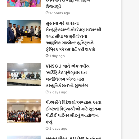
સ્તનપાન સપ્તાહ’ની સફળ
ઉજવણી
17 hours ago
સુરતના ગ્રે કાપડના
મેન્યુફેક્ચરર્સ કોઈપણ મધ્યસ્થી
વગર સીધા જ શ્રીલંકાના
આધુનિક ગારમેન્ટ યુનિટ્સને
ફેબ્રિક એક્સપોર્ટ કરી શકશે
1 day ago
VNSGU ખાતે એક વર્ષીય
‘સર્ટિફિકેટ પ્રોગ્રામ ઇન
જર્નાલિઝમ એન્ડ માસ
કમ્યુનિકેશન’નો શુભારંભ
2 days ago
પીઅર્સને વિદેશમાં અભ્યાસ કરવા
ઈચ્છતા વિદ્યાર્થીઓ માટે સુરતમાં
પીટીઈ પાર્ટનર મીટનું આયોજન
કર્યું
2 days ago
સુરતનું ગૌરવઃ AM/NS Indiaના