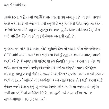
ઘટાડો દર્શાવે છે.
તાજેતરના મહિનામાં આર્થિક વાતાવરણ વધુ બગડ્યુ છે. વધુમાં હાલમાં
અમેરિકા સાથેની આગળ ધપી રહેલી ટેરિફ અંગેની ચર્ચા પણ માર્કેટની
અનિશ્ચિતતા માટે વધુ કારણભૂત છે અને યુરોપીયન કેમિકલ ઉદ્યોગ
માટે પરિસ્થિતિને વધુને વધુ ઉત્તેજક બનાવી રહી છે.
હાલમાં આર્થિક સ્થિતિમાં કોઈ સુધારો દેખાતો નથી, એમ લેન્ક્સેસના
CEO મેથિયાસ ઝેચર્ટએ જણાવતા ઉમેર્યું હતુ કે અમારા માટે, આનો
અર્થ એ છે કે બજારમાં શ્રેષ્ઠ શક્ય સ્થિતિ પ્રાપ્ત કરવા પર, તેમજ
ખર્ચ, માળખા અને પ્રક્રિયાઓના સંદર્ભમાં સંપૂર્ણ ધ્યાન કેન્દ્રિત
કરવાનું ચાલુ રાખવું તેવો છે. જ્યારે અર્થતંત્ર ફરીથી વેગ પકડશે, ત્યારે
અમે વધારાની માંગને વધુ કાર્યક્ષમ અને નફાકારક રીતે પૂરી કરવા માટે
તૈયાર અને સક્ષમ રહીશું.બીજા ત્રિમાસિક ગાળામાં અપવાદો પહેલાં
ઇબીઆઇટીડીએ માર્જિન 10.2 ટકા હતો, જે ગયા વર્ષના સમાન
સમયગાળામાં 10.8 ટકા હતો.