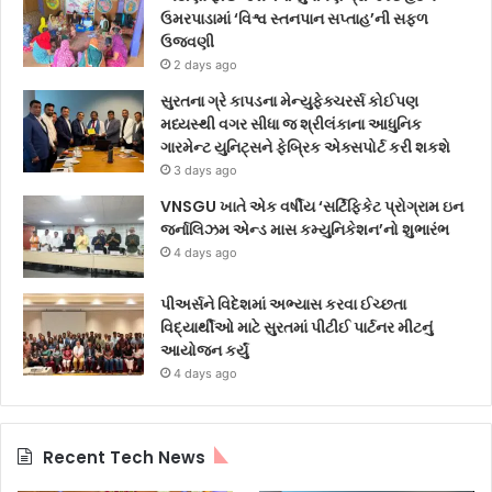
ઉમરપાડામાં ‘વિશ્વ સ્તનપાન સપ્તાહ’ની સફળ
ઉજવણી
2 days ago
સુરતના ગ્રે કાપડના મેન્યુફેક્ચરર્સ કોઈપણ
મધ્યસ્થી વગર સીધા જ શ્રીલંકાના આધુનિક
ગારમેન્ટ યુનિટ્સને ફેબ્રિક એક્સપોર્ટ કરી શકશે
3 days ago
VNSGU ખાતે એક વર્ષીય ‘સર્ટિફિકેટ પ્રોગ્રામ ઇન
જર્નાલિઝમ એન્ડ માસ કમ્યુનિકેશન’નો શુભારંભ
4 days ago
પીઅર્સને વિદેશમાં અભ્યાસ કરવા ઈચ્છતા
વિદ્યાર્થીઓ માટે સુરતમાં પીટીઈ પાર્ટનર મીટનું
આયોજન કર્યું
4 days ago
Recent Tech News