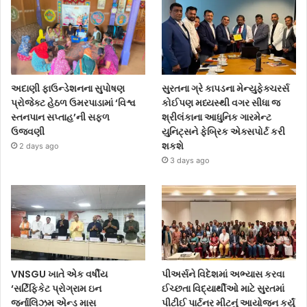
અદાણી ફાઉન્ડેશનના સુપોષણ
સુરતના ગ્રે કાપડના મેન્યુફેક્ચરર્સ
પ્રોજેક્ટ હેઠળ ઉમરપાડામાં ‘વિશ્વ
કોઈપણ મધ્યસ્થી વગર સીધા જ
સ્તનપાન સપ્તાહ’ની સફળ
શ્રીલંકાના આધુનિક ગારમેન્ટ
ઉજવણી
યુનિટ્સને ફેબ્રિક એક્સપોર્ટ કરી
શકશે
2 days ago
3 days ago
VNSGU ખાતે એક વર્ષીય
પીઅર્સને વિદેશમાં અભ્યાસ કરવા
‘સર્ટિફિકેટ પ્રોગ્રામ ઇન
ઈચ્છતા વિદ્યાર્થીઓ માટે સુરતમાં
જર્નાલિઝમ એન્ડ માસ
પીટીઈ પાર્ટનર મીટનું આયોજન કર્યું