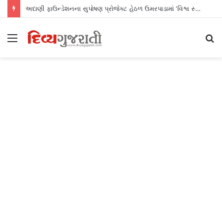
અદાણી ફાઉન્ડેશનના સુપોષણ પ્રોજેક્ટ હેઠળ ઉમરપાડામાં ‘વિશ્વ સ્તનપાન સપ્તાહ’ની સફળ ઉજવણી
Menu
S
fo