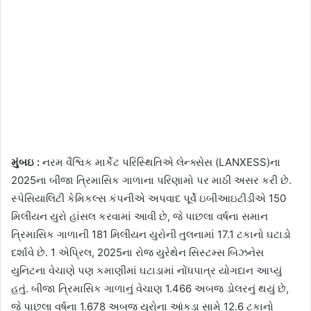
મુંબઇ :
નરમ વૈશ્વિક માર્કેટ પરિસ્થિતિએ લેન્ક્સેસ (LANXESS)ના
2025ના બીજા ત્રિમાસિક ગાળાના પરિણામો પર માઠી અસર કરી છે.
સ્પેસિયાલિટી કેમિકલ્સ કંપનીએ અપવાદ પૂર્વે ઇબીઆઇટીડીએ 150
મિલીયન યુરો હાંસલ કરવામાં આવી છે, જે પાછલા વર્ષના સમાન
ત્રિમાસિક ગાળાની 181 મિલીયન યુરોની તુલનામાં 17.1 ટકાનો ઘટાડો
દર્શાવે છે. 1 એપ્રિલ, 2025ના રોજ યુરેથેન સિસ્ટમ્સ બિઝનેસ
યુનિટના વેચાણે પણ કમાણીમાં ઘટાડામાં નોંધપાત્ર યોગદાન આપ્યું
હતું. બીજા ત્રિમાસિક ગાળાનું વેચાણ 1.466 અબજ ડોલરનું થયું છે,
જે પાછલા વર્ષના 1.678 અબજ યુરોના આંકડા સામે 12.6 ટકાનો