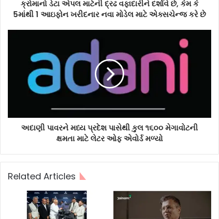
ક્રોમાનો ડેટા એપલ માટેની દ્રઢ વફાદારીને દર્શાવે છે, કેમ કે
5માંથી 1 આઇફોન ખરીદનાર નવા મોડેલ માટે એક્સચેન્જ કરે છે
અદાણી પાવરને મધ્ય પ્રદેશ પાસેથી કુલ ૧૬૦૦ મેગાવોટની
ક્ષમતા માટે લેટર ઓફ એવોર્ડ મળ્યો
Related Articles