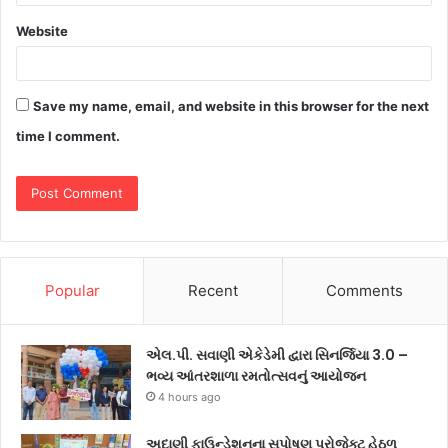
Website
Save my name, email, and website in this browser for the next
time I comment.
Popular
Recent
Comments
એલ.પી. સવાણી એકેડેમી દ્વારા સિનર્જિયા 3.0 –
ભવ્ય આંતરશાળા રમતોત્સવનું આયોજન
4 hours ago
અદાણી ફાઉન્ડેશનના સુપોષણ પ્રોજેક્ટ હેઠળ