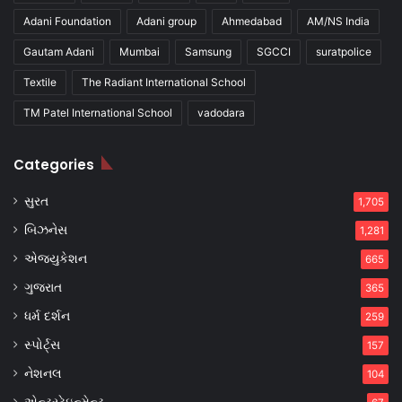
Adani Foundation
Adani group
Ahmedabad
AM/NS India
Gautam Adani
Mumbai
Samsung
SGCCI
suratpolice
Textile
The Radiant International School
TM Patel International School
vadodara
Categories
સુરત
1,705
બિઝનેસ
1,281
એજ્યુકેશન
665
ગુજરાત
365
ધર્મ દર્શન
259
સ્પોર્ટ્સ
157
નેશનલ
104
એન્ટરટેઇન્મેન્ટ