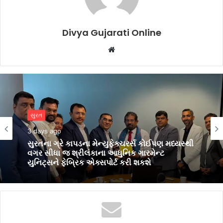
Divya Gujarati Online
Website
બિઝનેસ
સુરત
4 days ago
3 days ago
પીઅર્સને વિદેશમાં અભ્યાસ કરવા ઈચ્છતા
વિદ્યાર્થીઓ માટે સુરતમાં પીટીઈ પાર્ટનર મીટનું
આયોજન કર્યું
સુરતના ગ્રે કાપડના મેન્યુફેક્ચરર્સ કોઈપણ મધ્યસ્થી
વગર સીધા જ શ્રીલંકાના આધુનિક ગારમેન્ટ
યુનિટ્સને ફેબ્રિક એક્સપોર્ટ કરી શકશે