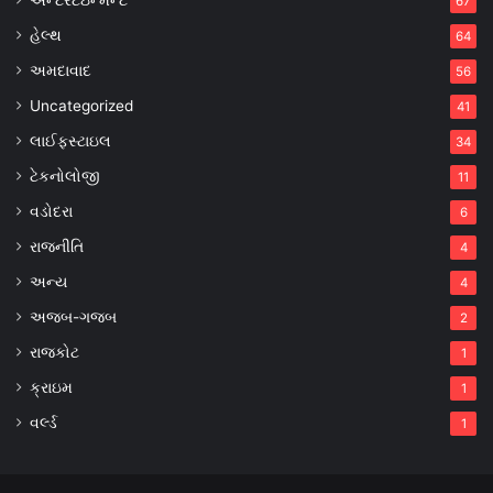
67
હેલ્થ
64
અમદાવાદ
56
Uncategorized
41
લાઈફસ્ટાઇલ
34
ટેકનોલોજી
11
વડોદરા
6
રાજનીતિ
4
અન્ય
4
અજબ-ગજબ
2
રાજકોટ
1
ક્રાઇમ
1
વર્લ્ડ
1