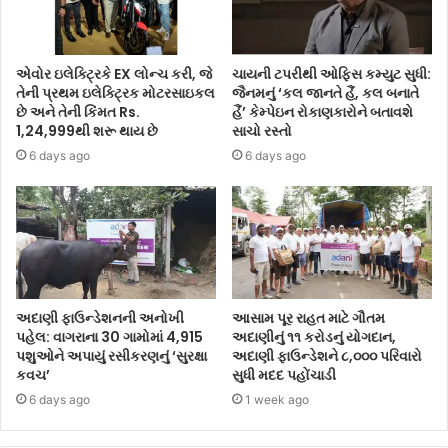
એવોર ઇલેક્ટ્રિકે EX લોન્ચ કરી, જે
ચાયની ટપરીથી ઓફિસ કમ્યુટ સુધી:
તેની પ્રથમ ઇલેક્ટ્રિક મોટરસાઇકલ
જૈનમનું ‘કલ જાનતે હૈં, કલ બનાતે
છે અને તેની કિંમત Rs.
હૈં’ કેમ્પેઇન રોકાણકારોને બતાવશે
1,24,999થી શરૂ થાય છે
સાચો રસ્તો
6 days ago
6 days ago
અદાણી ફાઉન્ડેશનની અનોખી
આસામ પૂર રાહત માટે ગૌતમ
પહેલ: વાગરાના 30 ગામોમાં 4,915
અદાણીનું ૧૧ કરોડનું યોગદાન,
પશુઓને અપાયું રસીકરણનું ‘સુરક્ષા
અદાણી ફાઉન્ડેશને ૮,૦૦૦ પરિવારો
કવચ’
સુધી મદદ પહોંચાડી
6 days ago
1 week ago