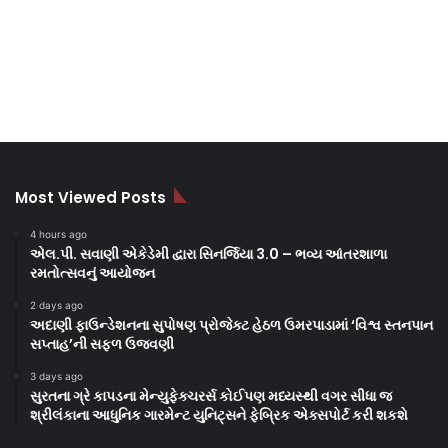
Most Viewed Posts
4 hours ago
એલ.પી. સવાણી એકેડેમી દ્વારા સિનર્જિયા 3.0 – ભવ્ય આંતરશાળા
રમતોત્સવનું આયોજન
2 days ago
અદાણી ફાઉન્ડેશનના સુપોષણ પ્રોજેક્ટ હેઠળ ઉમરપાડામાં ‘વિશ્વ સ્તનપાન
સપ્તાહ’ની સફળ ઉજવણી
3 days ago
સુરતના ગ્રે કાપડના મેન્યુફેક્ચરર્સ કોઈપણ મધ્યસ્થી વગર સીધા જ
શ્રીલંકાના આધુનિક ગારમેન્ટ યુનિટ્સને ફેબ્રિક એક્સપોર્ટ કરી શકશે