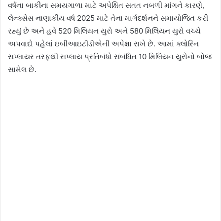
વર્ષના બાકીના સમયગાળા માટે અપેક્ષિત સતત નબળી માંગને કારણે,
લેન્ક્સેસ નાણાકીય વર્ષ 2025 માટે તેના માર્ગદર્શનને સમાયોજિત કરી
રહ્યું છે અને હવે 520 મિલિયન યુરો અને 580 મિલિયન યુરો વચ્ચે
અપવાદો પહેલાં ઇબીઆઇટીડીએની અપેક્ષા રાખે છે. આમાં ક્લોરિન
સપ્લાયર તરફથી સપ્લાય પ્રતિબંધો સંબંધિત 10 મિલિયન યુરોનો બોજ
સામેલ છે.