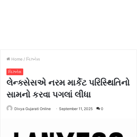
Home
/
બિઝનેસ
બિઝનેસ
લેન્ક્સેસએ નરમ માર્કેટ પરિસ્થિતિનો
સામનો કરવા પગલાં લીધા
Divya Gujarati Online
September 11, 2025
0