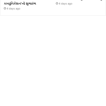
કમ્યુનિકેશન’નો શુભારંભ
4 days ago
4 days ago