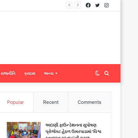
Facebook
Twitter
Instagram
નિટ્સને ફેબ્રિક એક્સપોર્ટ કરી શકશે
Switch
Search
રાજનીતિ
ક્રાઇમ
અન્ય
skin
for
Popular
Recent
Comments
અદાણી ફાઉન્ડેશનના સુપોષણ
પ્રોજેક્ટ હેઠળ ઉમરપાડામાં ‘વિશ્વ