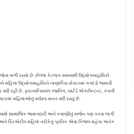
 જોવા મળી રહ્યો છે. છેલ્લા કેટલાક સમયથી ઉદ્યોગસાહસિકો
કરીને મહિલા ઉદ્યોગસાહસિકો નાણાકિય સેક્ટરમાં પગદંડો જમાવી
 રહી છે. ફાઇનાન્સિયલ પ્લાનિંગ, ચાર્ટર્ડ એકાઉન્ટન્ટ, કંપની
્ટરમાં મહિલાઓનું વર્ચસ્વ સતત વધી રહ્યું છે.
 સાથે સામાજિક જવાબદારી અને કમાણીનું સર્જન પણ કરવા લાગી
વ અને ક્રિએટીવ મહિલા તરીકેનું પ્રતિક એવા કિંજલ મહેતા અનેક