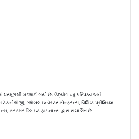
માં ધરમૂળથી બદલાઈ ગયો છે. ઉદ્યોગ વધુ પરિપક્વ અને
 ટેકનોલોજી, ગ્લોબલ ઇન્વેસ્ટર કોન્ફરન્સ, વિશિષ્ટ પ્રીમિયમ
પરેશન્સ, કસ્ટમર ડિલાઇટ ફાઇનાન્સ દ્વારા સંચાલિત છે.