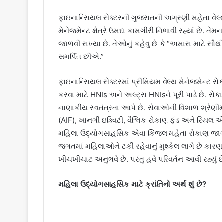
ફાઇનાન્સિયલ સેક્ટરની ગુજરાતની અગ્રણી મહેતા વેલ્
મેનેજમેન્ટ ક્ષેત્રે ઉમદા કામગીરી નિભાવી રહ્યાં છે
જાળવી રાખ્યા છે. તેઓનું કહેવું છે કે “અમારા માટે સૌથી
સમર્પિત છીએ.”
ફાઇનાન્સિયલ સેક્ટરમાં પ્રીમિયમ વેલ્થ મેનેજમેન્ટ રોકા
કરવા માટે HNIs અને અલ્ટ્રા HNIsને પૂરી પાડે છે. રો
નાણાકીય સ્વતંત્રતા આપે છે. સેવાઓની વિશાળ શ્રેણીમાં
(AIF), ખાનગી ઇક્વિટી, વૈશ્વિક રોકાણ ફંડ અને રિયલ
મહિલા ઉદ્યોગસાહસિક એવા કિંજલ મહેતા રોકાણ જાગ્રૃ
જગતમાં મહિલાઓને ટકી રહેવાનું મુશ્કેલ લાગે છે કારણ 
ખીચખીચાટ અનુભવે છે. પરંતુ હવે પરિવર્તન આવી રહ્યું છ
મહિલા ઉદ્યોગસાહસિક માટે ક્રાંતિનો અર્થ શું છે?