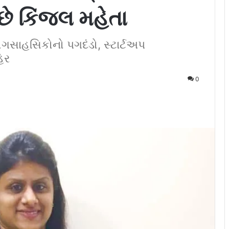
છે કિંજલ મહેતા
ોગસાહસિકોનો પગદંડો, સ્ટાર્ટઅપ
િર
0