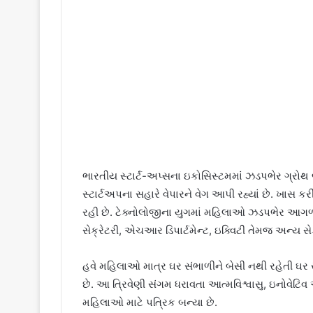
ભારતીય સ્ટાર્ટ-અપ્સના ઇકોસિસ્ટમમાં ઝડપભેર ગ્રોથ
સ્ટાર્ટઅપના સહારે વેપારને વેગ આપી રહ્યાં છે. ખાસ 
રહી છે. ટેક્નોલોજીના યુગમાં મહિલાઓ ઝડપભેર આગળ વધી
સેક્રેટરી, એચઆર ડિપાર્ટમેન્ટ, ઇક્વિટી તેમજ અન્ય સેક
હવે મહિલાઓ માત્ર ઘર સંભાળીને બેસી નથી રહેતી ઘર
છે. આ ત્રિવેણી સંગમ ધરાવતા આત્મવિશ્વાસુ, ઇનોવેટિ
મહિલાઓ માટે પત્રિક બન્યા છે.