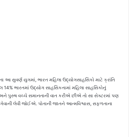
ા આ સુવર્ણ યુગમાં, ભારત મહિલા ઉદ્યોગસાહસિકો માટે ક્રાંતિ
 કુલ 14% ભારતમાં ઉદ્યોગ સાહસિકતામાં મહિલા સાહસિકોનું
 અને પુરુષ વચ્ચે સમાનતાની વાત કરીએ છીએ તો સા સેક્ટરમાં પણ
આગેવાની લેવી જોઈએ. પોતાની જાતને આત્મવિશ્વાસ, સફળતાના