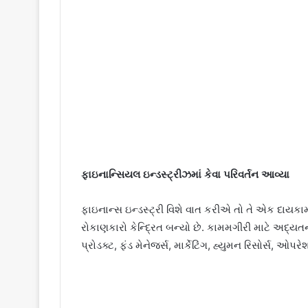
ફાઇનાન્સિયલ ઇન્ડસ્ટ્રીઝમાં કેવા પરિવર્તન આવ્યા
ફાઇનાન્સ ઇન્ડસ્ટ્રી વિશે વાત કરીએ તો તે એક દાયકા
રોકાણકારો કેન્દ્રિત બન્યો છે. કામમગીરી માટે અદ્યતન
પ્રોડક્ટ, ફંડ મેનેજર્સ, માર્કેટિંગ, હ્યુમન રિસોર્સ, ઓ