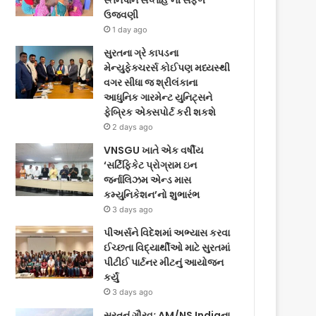
સ્તનપાન સપ્તાહ’ની સફળ
ઉજવણી
1 day ago
સુરતના ગ્રે કાપડના
મેન્યુફેક્ચરર્સ કોઈપણ મધ્યસ્થી
વગર સીધા જ શ્રીલંકાના
આધુનિક ગારમેન્ટ યુનિટ્સને
ફેબ્રિક એક્સપોર્ટ કરી શકશે
2 days ago
VNSGU ખાતે એક વર્ષીય
‘સર્ટિફિકેટ પ્રોગ્રામ ઇન
જર્નાલિઝમ એન્ડ માસ
કમ્યુનિકેશન’નો શુભારંભ
3 days ago
પીઅર્સને વિદેશમાં અભ્યાસ કરવા
ઈચ્છતા વિદ્યાર્થીઓ માટે સુરતમાં
પીટીઈ પાર્ટનર મીટનું આયોજન
કર્યું
3 days ago
સુરતનું ગૌરવઃ AM/NS Indiaના