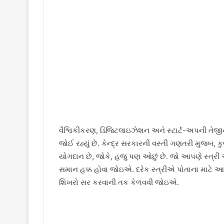
વૈશ્વિકીકરણ, ડિજિટલાઇઝેશન અને સ્ટાર્ટ-અપની તેજીન
જોઈ રહ્યું છે. કેન્દ્ર સરકારની વસ્તી ગણતરી મુજબ,
યોગદાન છે, જોકે, હજુ પણ ઓછું છે. જો આપણે સ્ત્રી
સમાન હક્ક હોવા જોઇએ. દરેક સ્ત્રીએ પોતાના માટે 
શિખરો સર કરવાની તક કેળવવી જોઇએ.