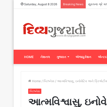
સુરતના ગ્રે ક
Saturday, August 8 2026
Breaking News
HOME
નેશનલ
ગુજરાત
એજ્યુકેશન
એન્ટરટ
Home
/
બિઝનેસ
/
આત્મવિશ્વાસુ, ઇનોવેટિવ અને ક્રિએટી
બિઝનેસ
આત્મવિશ્વાસુ, ઇનો