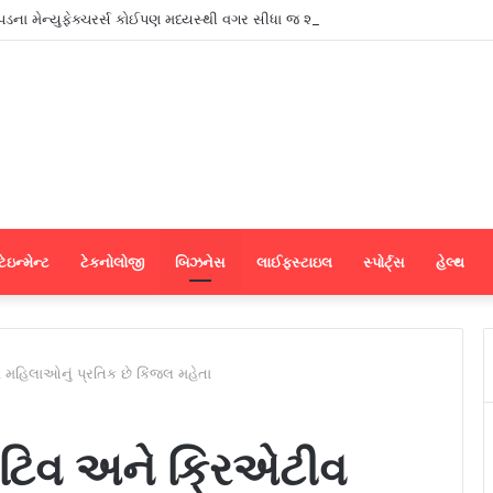
ાપડના મેન્યુફેક્ચરર્સ કોઈપણ મધ્યસ્થી વગર સીધા જ શ્રીલંકાના આધુનિક ગારમેન્ટ યુ
ેઇન્મેન્ટ
ટેકનોલોજી
બિઝનેસ
લાઈફસ્ટાઇલ
સ્પોર્ટ્સ
હેલ્થ
વ મહિલાઓનું પ્રતિક છે કિંજલ મહેતા
વેટિવ અને ક્રિએટીવ