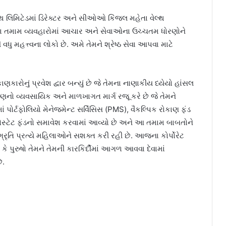
થ લિમિટેડમાં ડિરેક્ટર અને સીઓઓ કિંજલ મહેતા વેલ્થ
. તેમના તમામ વ્યવહારોમાં આચાર અને સેવાઓના ઉચ્ચતમ ધોરણોને
 વધુ મહત્ત્વના લોકો છે. અમે તેમને શ્રેષ્ઠ સેવા આપવા માટે
ણકારોનું પ્રવેશ દ્વાર બન્યું છે જે તેમના નાણાકીય ધ્યેયો હાંસલ
કાણનો વ્યવસાયિક અને માળખાગત માર્ગ રજૂ કરે છે જે તેમને
 પોર્ટફોલિયો મેનેજમેન્ટ સર્વિસિસ (PMS), વૈકલ્પિક રોકાણ ફંડ
 એસ્ટેટ ફંડનો સમાવેશ કરવામાં આવ્યો છે અને આ તમામ બાબતોને
તિ પ્રત્યે મહિલાઓને સશક્ત કરી રહી છે. આજના કોર્પોરેટ
કે પુરુષો તેમને તેમની કારકિર્દીમાં આગળ આવવા દેવામાં
ે.