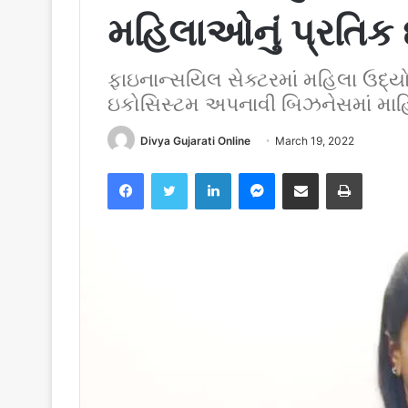
મહિલાઓનું પ્રતિક 
ફાઇનાન્સયિલ સેક્ટરમાં મહિલા ઉદ્ય
ઇકોસિસ્ટમ અપનાવી બિઝનેસમાં માહ
Divya Gujarati Online
March 19, 2022
Facebook
Twitter
LinkedIn
Messenger
Share via Email
Print