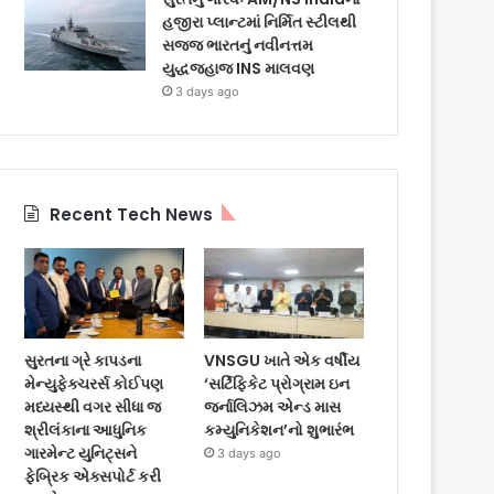
હજીરા પ્લાન્ટમાં નિર્મિત સ્ટીલથી
સજ્જ ભારતનું નવીનત્તમ
યુદ્ધજહાજ INS માલવણ
3 days ago
Recent Tech News
સુરતના ગ્રે કાપડના
VNSGU ખાતે એક વર્ષીય
મેન્યુફેક્ચરર્સ કોઈપણ
‘સર્ટિફિકેટ પ્રોગ્રામ ઇન
મધ્યસ્થી વગર સીધા જ
જર્નાલિઝમ એન્ડ માસ
શ્રીલંકાના આધુનિક
કમ્યુનિકેશન’નો શુભારંભ
ગારમેન્ટ યુનિટ્સને
3 days ago
ફેબ્રિક એક્સપોર્ટ કરી