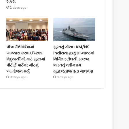
શકશે
2 days ago
પીઅર્સને વિદેશમાં
સુરતનું ગૌરવઃ AM/NS
અભ્યાસ કરવા ઈચ્છતા
Indiaના હજીરા પ્લાન્ટમાં
વિદ્યાર્થીઓ માટે સુરતમાં
નિર્મિત સ્ટીલથી સજ્જ
પીટીઈ પાર્ટનર મીટનું
ભારતનું નવીનત્તમ
આયોજન કર્યું
યુદ્ધજહાજ INS માલવણ
3 days ago
3 days ago