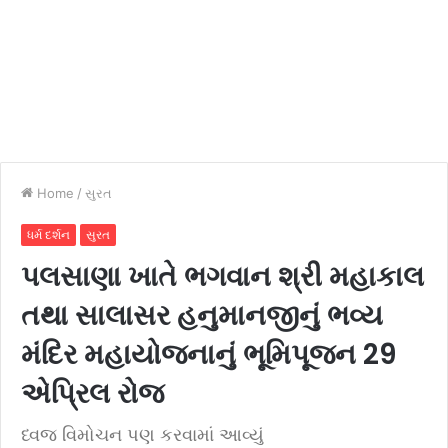
Home
/
સુરત
ધર્મ દર્શન
સુરત
પલસાણા ખાતે ભગવાન શ્રી મહાકાલ
તથા સાલાસર હનુમાનજીનું ભવ્ય
મંદિર મહાયોજનાનું ભૂમિપૂજન 29
એપ્રિલ રોજ
ધ્વજ વિમોચન પણ કરવામાં આવ્યું