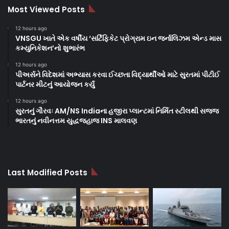
Most Viewed Posts
12 hours ago
VNSGU ખાતે એક વર્ષીય ‘સર્ટિફિકેટ પ્રોગ્રામ ઇન જર્નાલિઝમ એન્ડ માસ
કમ્યુનિકેશન’નો શુભારંભ
12 hours ago
પીઅર્સને વિદેશમાં અભ્યાસ કરવા ઈચ્છતા વિદ્યાર્થીઓ માટે સુરતમાં પીટીઈ
પાર્ટનર મીટનું આયોજન કર્યું
12 hours ago
સુરતનું ગૌરવઃ AM/NS Indiaના હજીરા પ્લાન્ટમાં નિર્મિત સ્ટીલથી સજ્જ
ભારતનું નવીનત્તમ યુદ્ધજહાજ INS માલવણ
Last Modified Posts