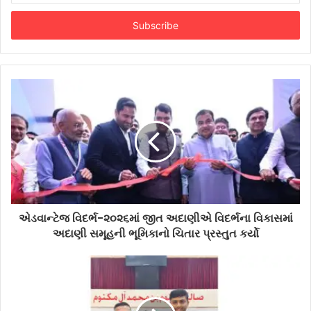
Email
address
એડવાન્ટેજ વિદર્ભ-૨૦૨૬માં જીત અદાણીએ વિદર્ભના વિકાસમાં
અદાણી સમૂહની ભૂમિકાનો ચિતાર પ્રસ્તુત કર્યો