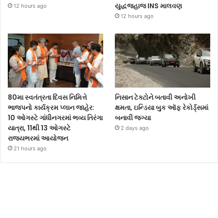
યુદ્ધજહાજ INS માલવણ
12 hours ago
12 hours ago
80મા સ્વતંત્રતા દિવસ નિમિત્તે
નિસાન ટેક્ટોને બતાવી અનોખી
ભાજપનો કાર્યક્રમ પ્લાન જાહેર:
ક્ષમતા, ઇન્ડિયા બુક ઑફ રેકોર્ડ્સમાં
10 ઓગસ્ટે ગાંધીનગરમાં ભવ્ય તિરંગા
બનાવી જગ્યા
યાત્રા, 11થી 13 ઓગસ્ટે
2 days ago
રાજ્યભરમાં આયોજન
21 hours ago