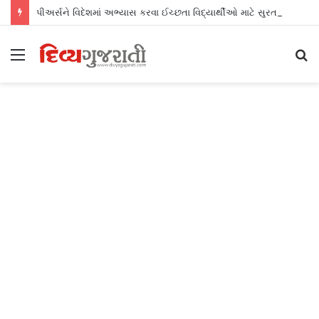
પીઅર્સને વિદેશમાં અભ્યાસ કરવા ઈચ્છતા વિદ્યાર્થીઓ માટે સુરતમાં પીટીઈ પાર્ટનર મીટનું આયોજન કર્યું
Menu
S
fo