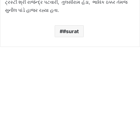
ટ્રસ્ટી શ્રી રાજેન્દ્ર પટવારી, તુલસીરામ હેડા, ભાવિક ઠક્કર તેમજ
સુનીલ પાંડે હાજર રહ્યા હતા.
#surat