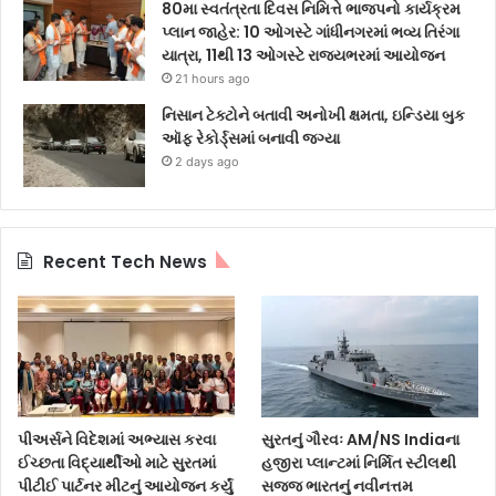
80મા સ્વતંત્રતા દિવસ નિમિત્તે ભાજપનો કાર્યક્રમ
પ્લાન જાહેર: 10 ઓગસ્ટે ગાંધીનગરમાં ભવ્ય તિરંગા
યાત્રા, 11થી 13 ઓગસ્ટે રાજ્યભરમાં આયોજન
21 hours ago
નિસાન ટેક્ટોને બતાવી અનોખી ક્ષમતા, ઇન્ડિયા બુક
ઑફ રેકોર્ડ્સમાં બનાવી જગ્યા
2 days ago
Recent Tech News
પીઅર્સને વિદેશમાં અભ્યાસ કરવા
સુરતનું ગૌરવઃ AM/NS Indiaના
ઈચ્છતા વિદ્યાર્થીઓ માટે સુરતમાં
હજીરા પ્લાન્ટમાં નિર્મિત સ્ટીલથી
પીટીઈ પાર્ટનર મીટનું આયોજન કર્યું
સજ્જ ભારતનું નવીનત્તમ