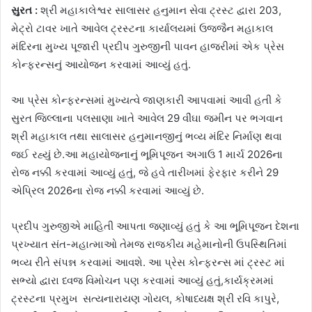
સુરત :
શ્રી મહાકાલેશ્વર સાલાસર હનુમાન સેવા ટ્રસ્ટ દ્વારા 203,
મેટ્રો ટાવર ખાતે આવેલ ટ્રસ્ટના કાર્યાલયમાં ઉજ્જૈન મહાકાલ
મંદિરના મુખ્ય પૂજારી પ્રદીપ ગુરુજીની પાવન હાજરીમાં એક પ્રેસ
કોન્ફરન્સનું આયોજન કરવામાં આવ્યું હતું.
આ પ્રેસ કોન્ફરન્સમાં મુખ્યત્વે જાણકારી આપવામાં આવી હતી કે
સુરત જિલ્લાના પલસાણા ખાતે આવેલ 29 વીંઘા જમીન પર ભગવાન
શ્રી મહાકાલ તથા સાલાસર હનુમાનજીનું ભવ્ય મંદિર નિર્માણ થવા
જઈ રહ્યું છે.આ મહાયોજનાનું ભૂમિપૂજન અગાઉ 1 માર્ચ 2026ના
રોજ નક્કી કરવામાં આવ્યું હતું, જે હવે તારીખમાં ફેરફાર કરીને 29
એપ્રિલ 2026ના રોજ નક્કી કરવામાં આવ્યું છે.
પ્રદીપ ગુરુજીએ માહિતી આપતા જણાવ્યું હતું કે આ ભૂમિપૂજન દેશના
પ્રખ્યાત સંત-મહાત્માઓ તેમજ રાજકીય મહેમાનોની ઉપસ્થિતિમાં
ભવ્ય રીતે સંપન્ન કરવામાં આવશે. આ પ્રેસ કોન્ફરન્સ માં ટ્રસ્ટ માં
સભ્યો દ્વારા ધ્વજ વિમોચન પણ કરવામાં આવ્યું હતું,કાર્યક્રમમાં
ટ્રસ્ટના પ્રમુખ સત્યનારાયણ ગોયલ, કોષાધ્યક્ષ શ્રી રવિ કાપુરે,