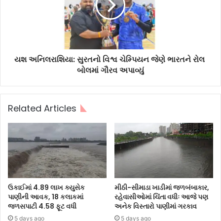
યશ અનિલરાશિયા: સુરતનો વિશ્વ ચેમ્પિયન જેણે ભારતને રોલ
બોલમાં ગૌરવ અપાવ્યું
Related Articles
ઉકાઈમાં 4.89 લાખ ક્યુસેક
મીઠી-સીમાડા ખાડીમાં જળબંબાકાર,
પાણીની આવક, 18 કલાકમાં
રહેવાસીઓમાં ચિંતા વધીઃ આજે પણ
જળસપાટી 4.58 ફૂટ વધી
અનેક વિસ્તારો પાણીમાં ગરકાવ
5 days ago
5 days ago