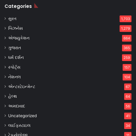
Categories
સુરત
1,703
બિઝનેસ
1,279
એજ્યુકેશન
664
ગુજરાત
365
ધર્મ દર્શન
259
સ્પોર્ટ્સ
157
નેશનલ
104
એન્ટરટેઇન્મેન્ટ
67
હેલ્થ
64
અમદાવાદ
56
Uncategorized
41
લાઈફસ્ટાઇલ
34
ટેકનોલોજી
11