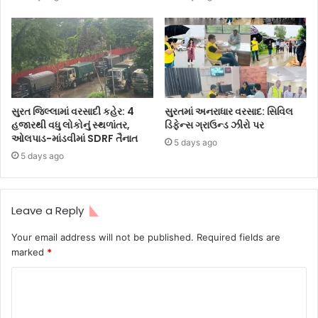
સુરત જિલ્લામાં વરસાદી કહેર: 4
સુરતમાં અનરાધાર વરસાદ: સિવિલ
હજારથી વધુ લોકોનું સ્થળાંતર,
ડિફેન્સ ગ્રાઉન્ડ ઝીરો પર
ઓલપાડ-માંડવીમાં SDRF તૈનાત
5 days ago
5 days ago
Leave a Reply
Your email address will not be published.
Required fields are
marked
*