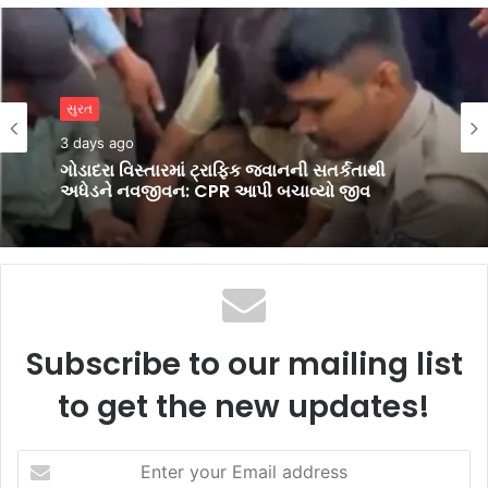
સુરત
સુરત
3 days ago
3 days ago
શ્રી માધવ ગૌશાળાના ભવ્ય રક્તદાન શિબિરમાં 1,230
બ્લડ યુનિટનું ઐતિહાસિક સંગ્રહ
ગોડાદરા વિસ્તારમાં ટ્રાફિક જવાનની સતર્કતાથી
અધેડને નવજીવન: CPR આપી બચાવ્યો જીવ
Subscribe to our mailing list
to get the new updates!
Enter
your