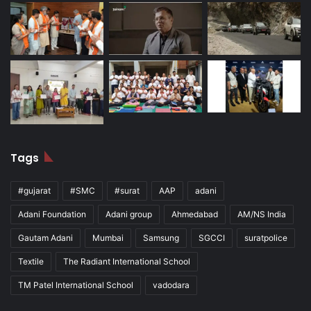
Tags
#gujarat
#SMC
#surat
AAP
adani
Adani Foundation
Adani group
Ahmedabad
AM/NS India
Gautam Adani
Mumbai
Samsung
SGCCI
suratpolice
Textile
The Radiant International School
TM Patel International School
vadodara