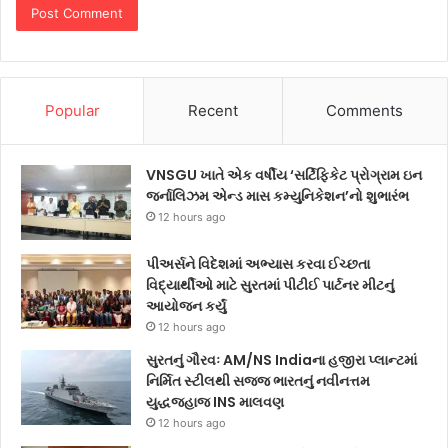
Popular
Recent
Comments
VNSGU ખાતે એક વર્ષીય ‘સર્ટિફિકેટ પ્રોગ્રામ ઇન
જર્નાલિઝમ એન્ડ માસ કમ્યુનિકેશન’નો શુભારંભ
12 hours ago
પીઅર્સને વિદેશમાં અભ્યાસ કરવા ઈચ્છતા
વિદ્યાર્થીઓ માટે સુરતમાં પીટીઈ પાર્ટનર મીટનું
આયોજન કર્યું
12 hours ago
સુરતનું ગૌરવઃ AM/NS Indiaના હજીરા પ્લાન્ટમાં
નિર્મિત સ્ટીલથી સજ્જ ભારતનું નવીનત્તમ
યુદ્ધજહાજ INS માલવણ
12 hours ago