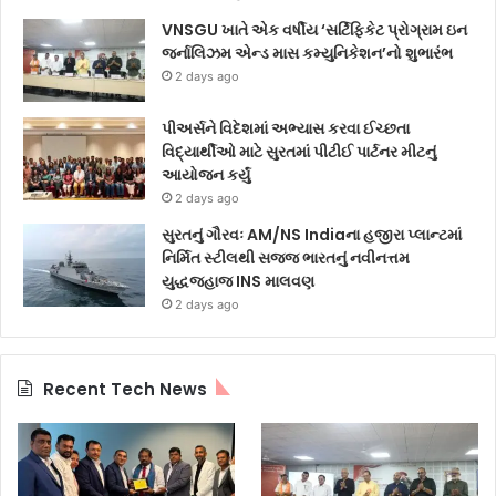
VNSGU ખાતે એક વર્ષીય ‘સર્ટિફિકેટ પ્રોગ્રામ ઇન
જર્નાલિઝમ એન્ડ માસ કમ્યુનિકેશન’નો શુભારંભ
2 days ago
પીઅર્સને વિદેશમાં અભ્યાસ કરવા ઈચ્છતા
વિદ્યાર્થીઓ માટે સુરતમાં પીટીઈ પાર્ટનર મીટનું
આયોજન કર્યું
2 days ago
સુરતનું ગૌરવઃ AM/NS Indiaના હજીરા પ્લાન્ટમાં
નિર્મિત સ્ટીલથી સજ્જ ભારતનું નવીનત્તમ
યુદ્ધજહાજ INS માલવણ
2 days ago
Recent Tech News