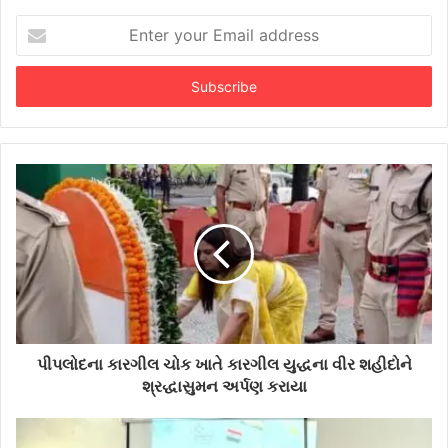
Enter
your
Email
address
પીપલોદના કારગીલ ચોક ખાતે કારગીલ યુદ્ધના વીર શહીદોને
શ્રદ્ધાસુમન અર્પણ કરાયા