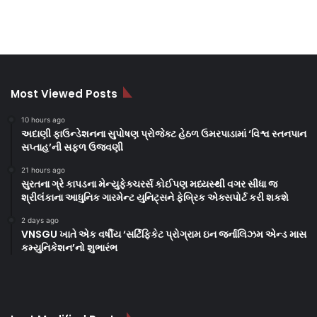
Most Viewed Posts
10 hours ago
અદાણી ફાઉન્ડેશનના સુપોષણ પ્રોજેક્ટ હેઠળ ઉમરપાડામાં ‘વિશ્વ સ્તનપાન
સપ્તાહ’ની સફળ ઉજવણી
21 hours ago
સુરતના ગ્રે કાપડના મેન્યુફેક્ચરર્સ કોઈપણ મધ્યસ્થી વગર સીધા જ
શ્રીલંકાના આધુનિક ગારમેન્ટ યુનિટ્સને ફેબ્રિક એક્સપોર્ટ કરી શકશે
2 days ago
VNSGU ખાતે એક વર્ષીય ‘સર્ટિફિકેટ પ્રોગ્રામ ઇન જર્નાલિઝમ એન્ડ માસ
કમ્યુનિકેશન’નો શુભારંભ