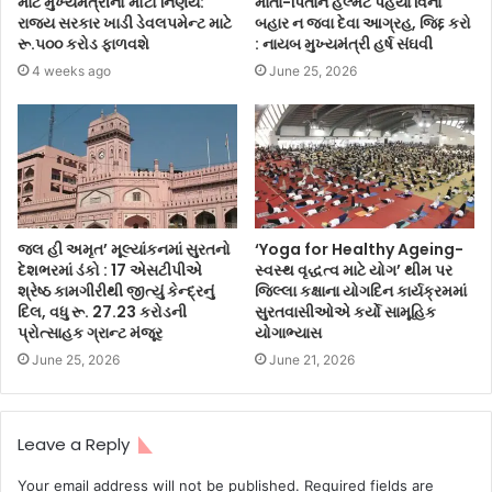
માટે મુખ્યમંત્રીનો મોટો નિર્ણય:
માતા-પિતાને હેલ્મેટ પહેર્યા વિના
રાજ્ય સરકાર ખાડી ડેવલપમેન્ટ માટે
બહાર ન જવા દેવા આગ્રહ, જિદ્દ કરો
રૂ.૫૦૦ કરોડ ફાળવશે
: નાયબ મુખ્યમંત્રી હર્ષ સંઘવી
4 weeks ago
June 25, 2026
જલ હી અમૃત’ મૂલ્યાંકનમાં સુરતનો
‘Yoga for Healthy Ageing-
દેશભરમાં ડંકો : 17 એસટીપીએ
સ્વસ્થ વૃદ્ધત્વ માટે યોગ’ થીમ પર
શ્રેષ્ઠ કામગીરીથી જીત્યું કેન્દ્રનું
જિલ્લા કક્ષાના યોગદિન કાર્યક્રમમાં
દિલ, વધુ રૂ. 27.23 કરોડની
સુરતવાસીઓએ કર્યો સામૂહિક
પ્રોત્સાહક ગ્રાન્ટ મંજૂર
યોગાભ્યાસ
June 25, 2026
June 21, 2026
Leave a Reply
Your email address will not be published.
Required fields are