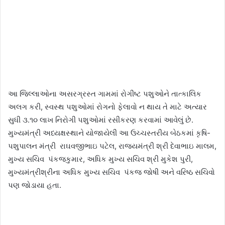
આ જિલ્લાઓના અસરગ્રસ્ત ગામમાં રોગીષ્ટ પશુઓને તાત્કાલિક
અલગ કરી, સ્વસ્થ પશુઓમાં રોગનો ફેલાવો ન થાય તે માટે અત્યાર
સુધી ૩.૧૦ લાખ નિરોગી પશુઓમાં રસીકરણ કરવામાં આવેલું છે.
મુખ્યમંત્રી અધ્યક્ષસ્થાને યોજાયેલી આ ઉચ્ચસ્તરીય બેઠકમાં કૃષિ-
પશુપાલન મંત્રી રાઘવજીભાઇ પટેલ, રાજ્યમંત્રી શ્રી દેવાભાઇ માલમ,
મુખ્ય સચિવ પંકજકુમાર, અધિક મુખ્ય સચિવ શ્રી મુકેશ પુરી,
મુખ્યમંત્રીશ્રીના અધિક મુખ્ય સચિવ પંકજ જોષી અને વરિષ્ઠ સચિવો
પણ જોડાયા હતા.