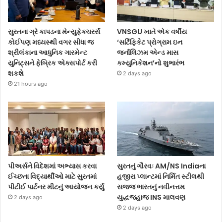
સુરતના ગ્રે કાપડના મેન્યુફેક્ચરર્સ
VNSGU ખાતે એક વર્ષીય
કોઈપણ મધ્યસ્થી વગર સીધા જ
‘સર્ટિફિકેટ પ્રોગ્રામ ઇન
શ્રીલંકાના આધુનિક ગારમેન્ટ
જર્નાલિઝમ એન્ડ માસ
યુનિટ્સને ફેબ્રિક એક્સપોર્ટ કરી
કમ્યુનિકેશન’નો શુભારંભ
શકશે
2 days ago
21 hours ago
પીઅર્સને વિદેશમાં અભ્યાસ કરવા
સુરતનું ગૌરવઃ AM/NS Indiaના
ઈચ્છતા વિદ્યાર્થીઓ માટે સુરતમાં
હજીરા પ્લાન્ટમાં નિર્મિત સ્ટીલથી
પીટીઈ પાર્ટનર મીટનું આયોજન કર્યું
સજ્જ ભારતનું નવીનત્તમ
યુદ્ધજહાજ INS માલવણ
2 days ago
2 days ago