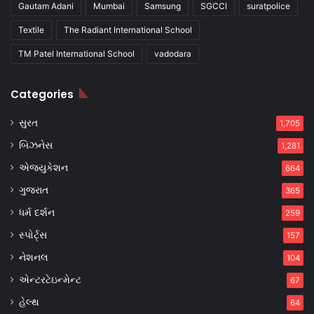
Gautam Adani
Mumbai
Samsung
SGCCI
suratpolice
Textile
The Radiant International School
TM Patel International School
vadodara
Categories
સુરત
1,705
બિઝનેસ
1,281
એજ્યુકેશન
664
ગુજરાત
365
ધર્મ દર્શન
259
સ્પોર્ટ્સ
157
નેશનલ
104
એન્ટરટેઇન્મેન્ટ
67
હેલ્થ
64