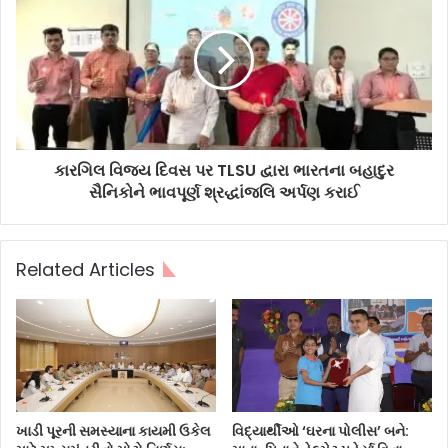
કારગિલ વિજય દિવસ પર TLSU દ્વારા ભારતના બહાદુર
સૈનિકોને ભાવપૂર્ણ શ્રદ્ધાંજલિ અર્પણ કરાઈ
Related Articles
ખાડી પૂરની સમસ્યાના કાયમી ઉકેલ
વિદ્યાર્થીઓ ‘ઘરના પોલીસ’ બને: