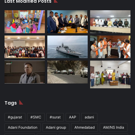
Last Modified Posts
Tags
#gujarat
#SMC
#surat
AAP
adani
Adani Foundation
Adani group
Ahmedabad
AM/NS India