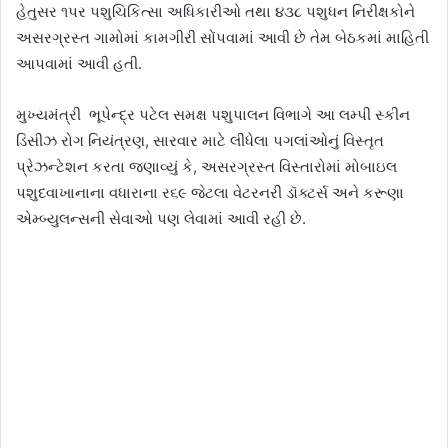
હેતુસર ૧પર પશુચિકિત્સા અધિકારીઓ તથા ૪૩૮ પશુધન નિરીક્ષકોને
અસરગ્રસ્ત ગામોમાં કામગીરી સોંપવામાં આવી છે તેમ બેઠકમાં માહિતી
આપવામાં આવી હતી.
મુખ્યમંત્રી ભૂપેન્દ્ર પટેલ સમક્ષ પશુપાલન વિભાગે આ લમ્પી સ્કીન
ડિસીઝ રોગ નિયંત્રણ, સારવાર માટે લીધેલા પગલાંઓનું વિસ્તૃત
પ્રેઝન્ટેશન કરતા જણાવ્યું કે, અસરગ્રસ્ત વિસ્તારોમાં મોબાઇલ
પશુદવાખાનાના વધારાના ર૬૯ જેટલા વેટરનરી ડૉક્ટર્સ અને કરૂણા
એમ્બ્યુલન્સની સેવાઓ પણ લેવામાં આવી રહી છે.