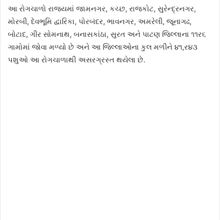
આ રોગચાળો રાજ્યમાં જામનગર, કચ્છ, રાજકોટ, સુરેન્દ્રનગર,
મોરબી, દેવભૂમિ દ્વારિકા, પોરબંદર, ભાવનગર, અમરેલી, જૂનાગઢ,
બોટાદ, ગીર સોમનાથ, બનાસકાંઠા, સુરત અને પાટણ જિલ્લાના ૧૧ર૬
ગામોમાં જોવા મળ્યો છે અને આ જિલ્લાઓના કુલ મળીને ૪૧,ર૪૩
પશુઓ આ રોગચાળાથી અસરગ્રસ્ત થયેલા છે.