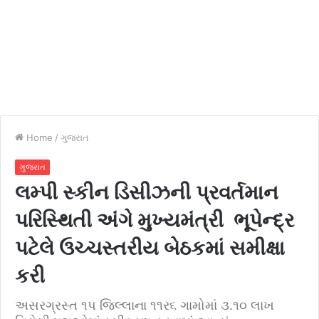
Home
/
ગુજરાત
ગુજરાત
લમ્પી સ્કીન ડિસીઝની પ્રવર્તમાન
પરિસ્થિતી અંગે મુખ્યમંત્રી ભૂપેન્દ્ર
પટેલે ઉચ્ચસ્તરીય બેઠકમાં સમીક્ષા
કરી
અસરગ્રસ્ત ૧પ જિલ્લાના ૧૧ર૬ ગામોમાં ૩.૧૦ લાખ