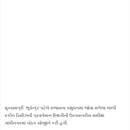
મુખ્યમંત્રી ભૂપેન્દ્ર પટેલે રાજ્યના પશુધનમાં જોવા મળેલા લમ્પી
સ્કીન ડિસીઝની પ્રવર્તમાન સ્થિતીની ઉચ્ચસ્તરીય સમીક્ષા
ગાંધીનગરમાં બેઠક યોજીને કરી હતી.