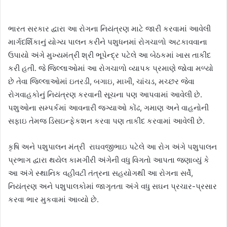
ભારત સરકાર દ્વારા આ રોગના નિયંત્રણ માટે જારી કરવામાં આવેલી
માર્ગદર્શિકાનું યોગ્ય પાલન કરીને પશુધનમાં રોગચાળો અટકાવવાના
ઉપાયો અંગે મુખ્યમંત્રી શ્રી ભૂપેન્દ્ર પટેલે આ બેઠકમાં ખાસ તાકીદ
કરી હતી. જે જિલ્લાઓમાં આ રોગચાળો વ્યાપક પ્રમાણે જોવા મળ્યો
છે તેવા જિલ્લાઓમાં ઇતરડી, બગાઇ, માખી, ચાંચડ, મચ્છર જેવા
રોગવાહકોનું નિયંત્રણ કરવાની સૂચના પણ આપવામાં આવેલી છે.
પશુઓના સમ્પર્કમાં આવનારી જગ્યાઓ કોંઢ, ગમાણ અને વાહનોની
સફાઇ તેમજ ડિસઇન્ફેકશન કરવા પણ તાકીદ કરવામાં આવેલી છે.
કૃષિ અને પશુપાલન મંત્રી રાઘવજીભાઇ પટેલે આ રોગ અંગે પશુપાલન
પ્રભાગ દ્વારા થયેલ કામગીરી અંગેની વધુ વિગતો આપતા જણાવ્યું કે
આ અંગે સ્થાનિક વહીવટી તંત્રના સહયોગથી આ રોગના સર્વે,
નિયંત્રણ અને પશુપાલકોમાં જાગૃતતા અંગે વધુ સઘન પ્રચાર-પ્રસાર
કરવા ભાર મુકવામાં આવ્યો છે.