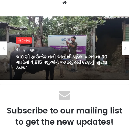
Website
સુરત
6 days ago
સુરત જિલ્લામાં વરસાદી કહેર: 4 હજારથી વધુ લોકોનું
સ્થળાંતર, ઓલપાડ-માંડવીમાં SDRF તૈનાત
Subscribe to our mailing list
to get the new updates!