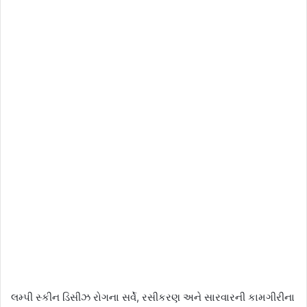
લમ્પી સ્કીન ડિસીઝ રોગના સર્વે, રસીકરણ અને સારવારની કામગીરીના