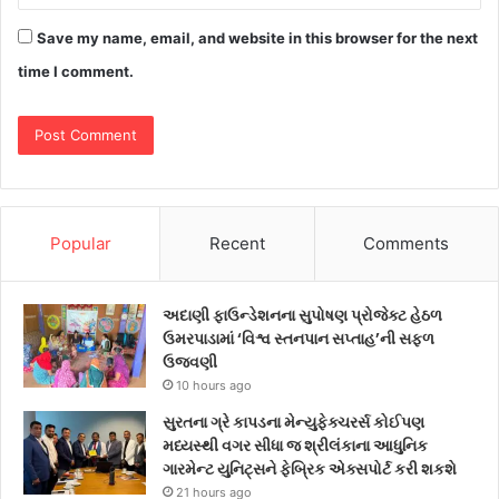
Save my name, email, and website in this browser for the next
time I comment.
Popular
Recent
Comments
અદાણી ફાઉન્ડેશનના સુપોષણ પ્રોજેક્ટ હેઠળ
ઉમરપાડામાં ‘વિશ્વ સ્તનપાન સપ્તાહ’ની સફળ
ઉજવણી
10 hours ago
સુરતના ગ્રે કાપડના મેન્યુફેક્ચરર્સ કોઈપણ
મધ્યસ્થી વગર સીધા જ શ્રીલંકાના આધુનિક
ગારમેન્ટ યુનિટ્સને ફેબ્રિક એક્સપોર્ટ કરી શકશે
21 hours ago