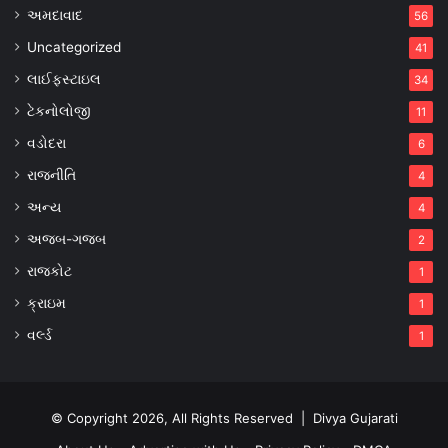
અમદાવાદ
56
Uncategorized
41
લાઈફસ્ટાઇલ
34
ટેકનોલોજી
11
વડોદરા
6
રાજનીતિ
4
અન્ય
4
અજબ-ગજબ
2
રાજકોટ
1
ક્રાઇમ
1
વર્લ્ડ
1
© Copyright 2026, All Rights Reserved |
Divya Gujarati