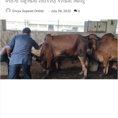
નિરોગી પશુઓમાં રસીકરણ કરવામાં આવ્યું
Divya Gujarati Online
July 26, 2022
0