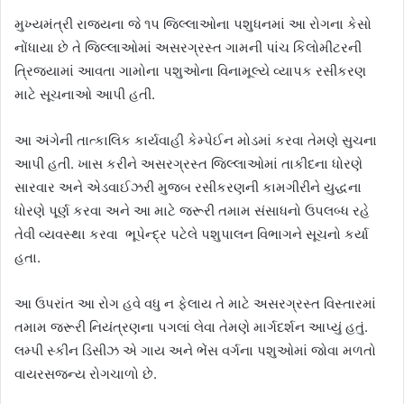
મુખ્યમંત્રી રાજ્યના જે ૧પ જિલ્લાઓના પશુધનમાં આ રોગના કેસો
નોંધાયા છે તે જિલ્લાઓમાં અસરગ્રસ્ત ગામની પાંચ કિલોમીટરની
ત્રિજ્યામાં આવતા ગામોના પશુઓના વિનામૂલ્યે વ્યાપક રસીકરણ
માટે સૂચનાઓ આપી હતી.
આ અંગેની તાત્કાલિક કાર્યવાહી કેમ્પેઈન મોડમાં કરવા તેમણે સુચના
આપી હતી. ખાસ કરીને અસરગ્રસ્ત જિલ્લાઓમાં તાકીદના ધોરણે
સારવાર અને એડવાઈઝરી મુજબ રસીકરણની કામગીરીને યુદ્ધના
ધોરણે પૂર્ણ કરવા અને આ માટે જરૂરી તમામ સંસાધનો ઉપલબ્ધ રહે
તેવી વ્યવસ્થા કરવા ભૂપેન્દ્ર પટેલે પશુપાલન વિભાગને સૂચનો કર્યા
હતા.
આ ઉપરાંત આ રોગ હવે વધુ ન ફેલાય તે માટે અસરગ્રસ્ત વિસ્તારમાં
તમામ જરૂરી નિયંત્રણના પગલાં લેવા તેમણે માર્ગદર્શન આપ્યું હતું.
લમ્પી સ્કીન ડિસીઝ એ ગાય અને ભેંસ વર્ગના પશુઓમાં જોવા મળતો
વાયરસજન્ય રોગચાળો છે.