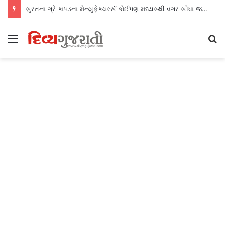
સુરતના ગ્રે કાપડના મેન્યુફેક્ચરર્સ કોઈપણ મધ્યસ્થી વગર સીધા જ શ્રીલંકાના આધુનિક ગારમેન્ટ યુનિટ્સને ફેબ્રિક એક્સપોર્ટ કરી શકશે
Menu
S
fo