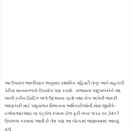
આ ઉપરાંત જરૂરિયાત અનુસાર સ્થાનિક વહિવટી તંત્ર અને સહકારી
ડેરીના માનવબળનો ઉપયોગ પણ કરાશે. રાજ્યના પશુપાલકોને આ
લમ્પી સ્કીન ડિસીઝ અંગે ઉદભવતા પ્રશ્નો તથા રોગ અંગેની જરૂરી
જાણકારી માટે પશુપાલન વિભાગના અધિકારીઓની સેવા જીવીકે-
ઇએમઆરઆઇ ના કંટ્રોલ રૂમના ટોલ ફ્રી નંબર ૧૯૬ર પર 24×7
ઉપલબ્ધ કરવામાં આવી છે તેમ પણ આ બેઠકમાં જણાવવામાં આવ્યું
હતું.