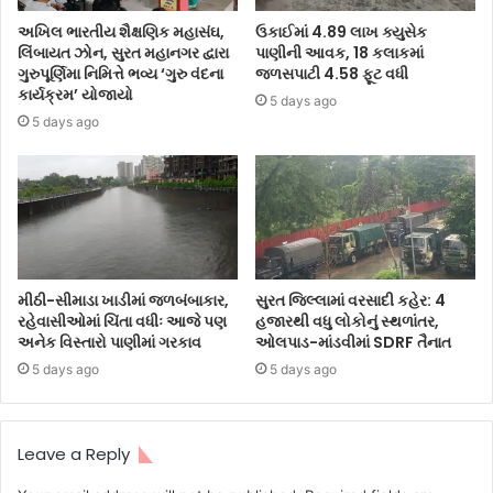
અખિલ ભારતીય શૈક્ષણિક મહાસંઘ,
ઉકાઈમાં 4.89 લાખ ક્યુસેક
લિંબાયત ઝોન, સુરત મહાનગર દ્વારા
પાણીની આવક, 18 કલાકમાં
ગુરુપૂર્ણિમા નિમિત્તે ભવ્ય ‘ગુરુ વંદના
જળસપાટી 4.58 ફૂટ વધી
કાર્યક્રમ’ યોજાયો
5 days ago
5 days ago
મીઠી-સીમાડા ખાડીમાં જળબંબાકાર,
સુરત જિલ્લામાં વરસાદી કહેર: 4
રહેવાસીઓમાં ચિંતા વધીઃ આજે પણ
હજારથી વધુ લોકોનું સ્થળાંતર,
અનેક વિસ્તારો પાણીમાં ગરકાવ
ઓલપાડ-માંડવીમાં SDRF તૈનાત
5 days ago
5 days ago
Leave a Reply