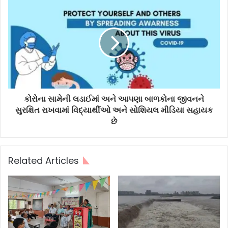
કોરોના સામેની લડાઈમાં અને આપણા બાળકોના જીવનને
સુરક્ષિત રાખવામાં વિદ્યાર્થીઓ અને સોશિયલ મીડિયા સહાયક
છે
Related Articles