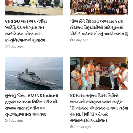
VNSGU ખાતે એક વર્ષીય
પીઅર્સને વિદેશમાં અભ્યાસ કરવા
‘સર્ટિફિકેટ પ્રોગ્રામ ઇન
ઈચ્છતા વિદ્યાર્થીઓ માટે સુરતમાં
જર્નાલિઝમ એન્ડ માસ
પીટીઈ પાર્ટનર મીટનું આયોજન કર્યું
કમ્યુનિકેશન’નો શુભારંભ
1 day ago
1 day ago
સુરતનું ગૌરવઃ AM/NS Indiaના
80મા સ્વતંત્રતા દિવસ નિમિત્તે
હજીરા પ્લાન્ટમાં નિર્મિત સ્ટીલથી
ભાજપનો કાર્યક્રમ પ્લાન જાહેર:
સજ્જ ભારતનું નવીનત્તમ
10 ઓગસ્ટે ગાંધીનગરમાં ભવ્ય તિરંગા
યુદ્ધજહાજ INS માલવણ
યાત્રા, 11થી 13 ઓગસ્ટે
રાજ્યભરમાં આયોજન
1 day ago
2 days ago