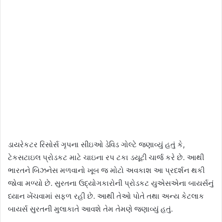
ડાયરેકટર રિસોર્સ ગૃપના સીઇઓ ડેવિડ ગોલ્ટે જણાવ્યું હતું કે,
ટેકસટાઇલ પ્રોડકટ માટે ચાઇના રપ ટકા ડયૂટી ચાર્જ કરે છે. આથી
ભારતને બિઝનેસ મળવાનો ખૂબ જ મોટો અવકાશ આ પ્રદર્શન થકી
જોવા મળ્યો છે. સુરતના ઉદ્યોગકારોની પ્રોડકટ યુએસએના બાયર્સનું
ધ્યાન ખેંચવામાં સફળ રહી છે. આથી તેઓ પોતે તથા અન્ય કેટલાક
બાયર્સ સુરતની મુલાકાતે આવશે તેમ તેમણે જણાવ્યું હતું.