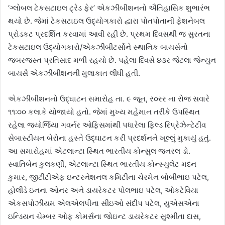
‘ગ્લોબલ ટેકસટાઇલ ટ્રેડ ફેર’ એકઝીબીશનનો ઐતિહાસિક શુભારંભ
થયો છે. જેમાં ટેકસટાઇલ ઉદ્યોગકારો દ્વારા પોતપોતાની ફેશનેબલ
પ્રોડકટ પ્રદર્શિત કરવામાં આવી રહી છે. પ્રથમ દિવસથી જ સુરતના
ટેકસટાઇલ ઉદ્યોગકારો/એકઝીબીટર્સોને સ્થાનિક બાયર્સનો
જબરજસ્ત પ્રતિસાદ મળી રહયો છે. પહેલા દિવસે ૪૩ર જેટલા જેન્યુન
બાયર્સે એકઝીબીશનની મુલાકાત લીધી હતી.
એકઝીબીશનનો ઉદ્‌ઘાટન સમારોહ તા. ૯ જૂન, ર૦રર ના રોજ સવારે
૧૧ઃ૦૦ કલાકે યોજાયો હતો. જેમાં મુખ્ય મહેમાન તરીકે ઉપસ્થિત
રહેલા જ્યોર્જિયા ગવર્નર ઓફિસમાંથી પધારેલા ફિલ્ડ રિપ્રેઝેન્ટેટીવ
સેબાસ્ટીયન બેરોના હસ્તે ઉદ્‌ઘાટન કરી પ્રદર્શનને ખૂલ્લું મુકાયું હતું.
આ સમારોહમાં એટલાન્ટા સ્થિત ભારતીય કોન્સુલ જનરલ ડો.
સ્વાતિબેન કુલકર્ણી, એટલાન્ટા સ્થિત ભારતીય કોન્સ્યુલેટ મદન
કુમાર, જીટીટીએફ ઇન્ટરનેશનલ કમિટીના ચેરમેન બોબીભાઇ પટેલ,
હોલીડે ઇનના ઓનર અને ડાયરેકટર પોલભાઇ પટેલ, ઓકટેવિયા
એકસપોઝીયમ એલએલપીના સીઇઓ સંદીપ પટેલ, યુએસએના
ઇન્ડિયન ચેમ્બર ઓફ કોમર્સના જોઇન્ટ ડાયરેકટર સુશ્મીતા દાસ,