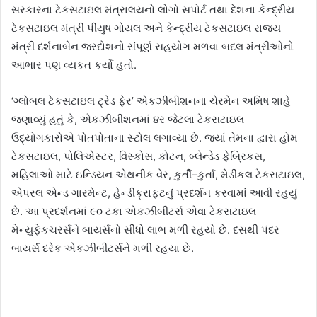
સરકારના ટેકસટાઇલ મંત્રાલયનો લોગો સપોર્ટ તથા દેશના કેન્દ્રીય
ટેકસટાઇલ મંત્રી પીયુષ ગોયલ અને કેન્દ્રીય ટેકસટાઇલ રાજ્ય
મંત્રી દર્શનાબેન જરદોશનો સંપૂર્ણ સહયોગ મળવા બદલ મંત્રીઓનો
આભાર પણ વ્યકત કર્યો હતો.
‘ગ્લોબલ ટેકસટાઇલ ટ્રેડ ફેર’ એકઝીબીશનના ચેરમેન અમિષ શાહે
જણાવ્યું હતું કે, એકઝીબીશનમાં ૪ર જેટલા ટેકસટાઇલ
ઉદ્યોગકારોએ પોતપોતાના સ્ટોલ લગાવ્યા છે. જ્યાં તેમના દ્વારા હોમ
ટેકસટાઇલ, પોલિએસ્ટર, વિસ્કોસ, કોટન, બ્લેન્ડેડ ફેબ્રિકસ,
મહિલાઓ માટે ઇન્ડિયન એથનીક વેર, કુર્તી–કુર્તા, મેડીકલ ટેકસટાઇલ,
એપરલ એન્ડ ગારમેન્ટ, હેન્ડીક્રાફટનું પ્રદર્શન કરવામાં આવી રહયું
છે. આ પ્રદર્શનમાં ૯૦ ટકા એકઝીબીટર્સ એવા ટેકસટાઇલ
મેન્યુફેકચરર્સને બાયર્સનો સીધો લાભ મળી રહયો છે. દસથી પંદર
બાયર્સ દરેક એકઝીબીટર્સને મળી રહયા છે.