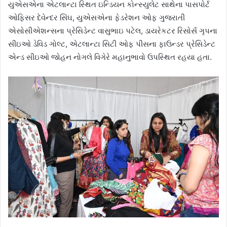
યુએસએના એટલાન્ટા સ્થિત ઇન્ડિયન કોન્સ્યુલેટ સાથેના પાસપોર્ટ
ઓફિસર દેવેન્દર સિંઘ, યુએસએના ફેડરેશન ઓફ ગુજરાતી
એસોસીએશન્સના પ્રેસિડેન્ટ વાસુભાઇ પટેલ, ડાયરેકટર રિસોર્સ ગૃપના
સીઇઓ ડેવિડ ગોલ્ટ, એટલાન્ટા સિટી ઓફ પીસના ફાઉન્ડર પ્રેસિડેન્ટ
એન્ડ સીઇઓ જોહન નોગલે વિગેરે મહાનુભાવો ઉપસ્થિત રહયા હતા.