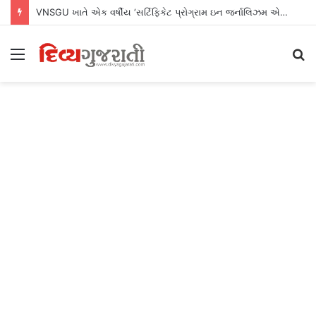
VNSGU ખાતે એક વર્ષીય ‘સર્ટિફિકેટ પ્રોગ્રામ ઇન જર્નાલિઝમ એન્ડ માસ કમ્યુનિકેશન’નો શુભારંભ
Menu
S
fo