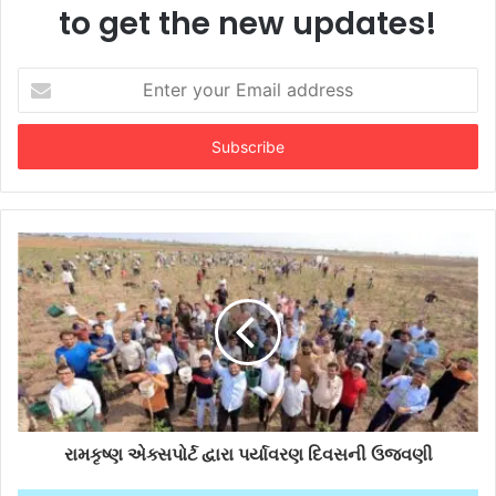
to get the new updates!
Enter
your
Email
address
રામકૃષ્ણ એક્સપોર્ટ દ્વારા પર્યાવરણ દિવસની ઉજવણી