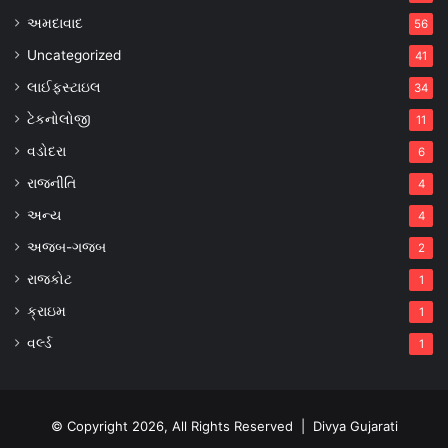
અમદાવાદ
56
Uncategorized
41
લાઈફસ્ટાઇલ
34
ટેકનોલોજી
11
વડોદરા
6
રાજનીતિ
4
અન્ય
4
અજબ-ગજબ
2
રાજકોટ
1
ક્રાઇમ
1
વર્લ્ડ
1
© Copyright 2026, All Rights Reserved |
Divya Gujarati