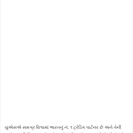
યુએસએ સમગ્ર વિશ્વમાં ભારતનું નં. ૧ ટ્રેડિંગ પાર્ટનર છે અને તેની