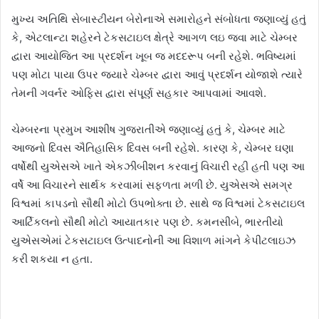
મુખ્ય અતિથિ સેબાસ્ટીયન બેરોનાએ સમારોહને સંબોધતા જણાવ્યું હતું
કે, એટલાન્ટા શહેરને ટેકસટાઇલ ક્ષેત્રે આગળ લઇ જવા માટે ચેમ્બર
દ્વારા આયોજિત આ પ્રદર્શન ખૂબ જ મદદરૂપ બની રહેશે. ભવિષ્યમાં
પણ મોટા પાયા ઉપર જ્યારે ચેમ્બર દ્વારા આવું પ્રદર્શન યોજાશે ત્યારે
તેમની ગવર્નર ઓફિસ દ્વારા સંપૂર્ણ સહકાર આપવામાં આવશે.
ચેમ્બરના પ્રમુખ આશીષ ગુજરાતીએ જણાવ્યું હતું કે, ચેમ્બર માટે
આજનો દિવસ ઐતિહાસિક દિવસ બની રહેશે. કારણ કે, ચેમ્બર ઘણા
વર્ષોથી યુએસએ ખાતે એકઝીબીશન કરવાનું વિચારી રહી હતી પણ આ
વર્ષે આ વિચારને સાર્થક કરવામાં સફળતા મળી છે. યુએસએ સમગ્ર
વિશ્વમાં કાપડનો સૌથી મોટો ઉપભોક્તા છે. સાથે જ વિશ્વમાં ટેકસટાઇલ
આર્ટિકલનો સૌથી મોટો આયાતકાર પણ છે. કમનસીબે, ભારતીયો
યુએસએમાં ટેકસટાઇલ ઉત્પાદનોની આ વિશાળ માંગને કેપીટલાઇઝ
કરી શકયા ન હતા.