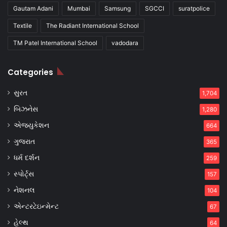
Gautam Adani
Mumbai
Samsung
SGCCI
suratpolice
Textile
The Radiant International School
TM Patel International School
vadodara
Categories
સુરત
1,704
બિઝનેસ
1,280
એજ્યુકેશન
664
ગુજરાત
365
ધર્મ દર્શન
259
સ્પોર્ટ્સ
157
નેશનલ
104
એન્ટરટેઇન્મેન્ટ
67
હેલ્થ
64