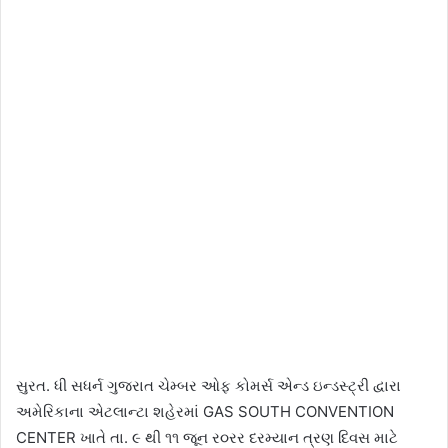
સુરત. ધી સધર્ન ગુજરાત ચેમ્બર ઓફ કોમર્સ એન્ડ ઇન્ડસ્ટ્રી દ્વારા
અમેરિકાના એટલાન્ટા શહેરમાં GAS SOUTH CONVENTION
CENTER ખાતે તા. ૯ થી ૧૧ જૂન ર૦રર દરમ્યાન ત્રણ દિવસ માટે