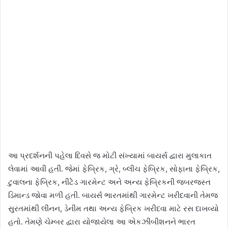
આ પ્રદર્શનની પહેલા દિવસે જ મોટી સંખ્યામાં બાયર્સ દ્વારા મુલાકાત
લેવામાં આવી હતી. જેમાં ફેબ્રિક, ગ્રે, બ્લીચ ફેબ્રિક, સોફાના ફેબ્રિક,
ટુવાલના ફેબ્રિક, નીટેેડ ગારમેન્ટ અને અન્ય ફેબ્રિકની જબરજસ્ત
ડિમાન્ડ જોવા મળી હતી. બાયર્સ ભારતમાંથી ગારમેન્ટ ખરીદવાની તેમજ
સુરતમાંથી લીનન, ડેનીમ તથા અન્ય ફેબ્રિક ખરીદવા માટે રસ દાખવ્યો
હતો. તેમણે ચેમ્બર દ્વારા યોજાયેલા આ એકઝીબીશનને ભારત