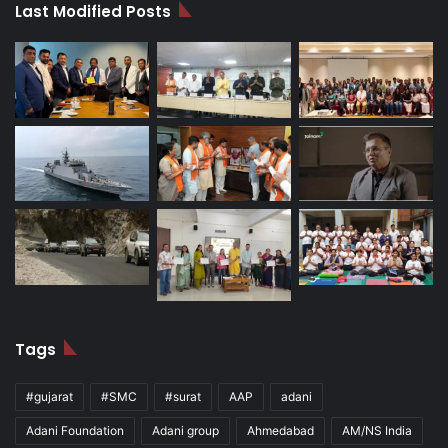
Last Modified Posts
Tags
#gujarat
#SMC
#surat
AAP
adani
Adani Foundation
Adani group
Ahmedabad
AM/NS India