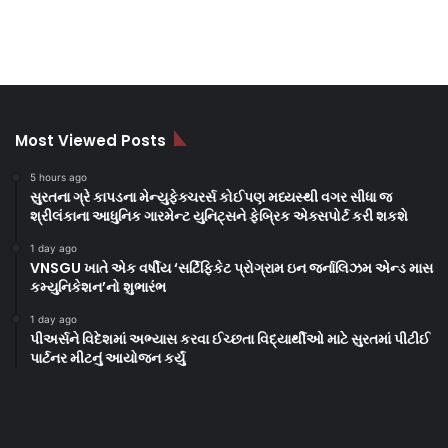
Most Viewed Posts
5 hours ago
સુરતના ગ્રે કાપડના મેન્યુફેક્ચરર્સ કોઈપણ મધ્યસ્થી વગર સીધા જ
શ્રીલંકાના આધુનિક ગારમેન્ટ યુનિટ્સને ફેબ્રિક એક્સપોર્ટ કરી શકશે
1 day ago
VNSGU ખાતે એક વર્ષીય ‘સર્ટિફિકેટ પ્રોગ્રામ ઇન જર્નાલિઝમ એન્ડ માસ
કમ્યુનિકેશન’નો શુભારંભ
1 day ago
પીઅર્સને વિદેશમાં અભ્યાસ કરવા ઈચ્છતા વિદ્યાર્થીઓ માટે સુરતમાં પીટીઈ
પાર્ટનર મીટનું આયોજન કર્યું