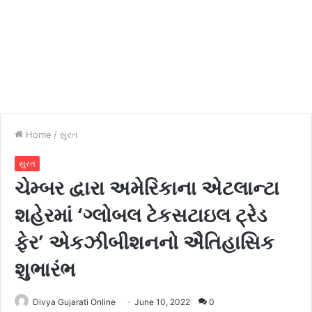
Home
/
સુરત
સુરત
ચેમ્બર દ્વારા અમેરિકાના એટલાન્ટા
શહેરમાં ‘ગ્લોબલ ટેકસટાઇલ ટ્રેડ
ફેર’ એકઝીબીશનનો ઐતિહાસિક
શુભારંભ
Divya Gujarati Online
June 10, 2022
0