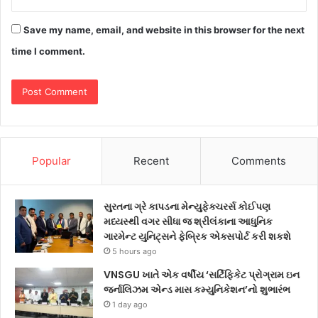
Save my name, email, and website in this browser for the next
time I comment.
Popular
Recent
Comments
સુરતના ગ્રે કાપડના મેન્યુફેક્ચરર્સ કોઈપણ
મધ્યસ્થી વગર સીધા જ શ્રીલંકાના આધુનિક
ગારમેન્ટ યુનિટ્સને ફેબ્રિક એક્સપોર્ટ કરી શકશે
5 hours ago
VNSGU ખાતે એક વર્ષીય ‘સર્ટિફિકેટ પ્રોગ્રામ ઇન
જર્નાલિઝમ એન્ડ માસ કમ્યુનિકેશન’નો શુભારંભ
1 day ago