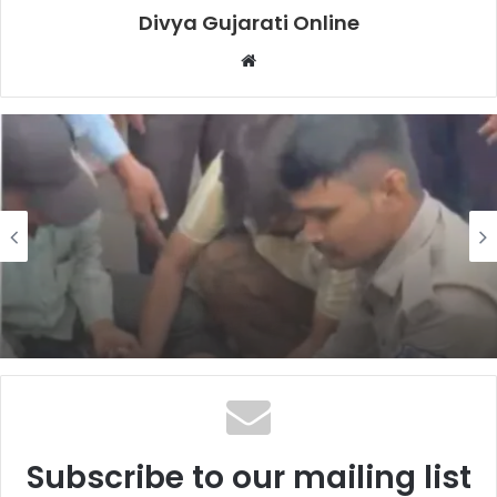
Divya Gujarati Online
Website
સુરત
3 days ago
ગોડાદરા વિસ્તારમાં ટ્રાફિક જવાનની સતર્કતાથી
અધેડને નવજીવન: CPR આપી બચાવ્યો જીવ
Subscribe to our mailing list