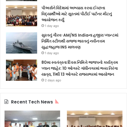
પીઅર્સને વિદેશમાં અભ્યાસ કરવા ઈચ્છતા
વિદ્યાર્થીઓ માટે સુરતમાં પીટીઈ પાર્ટનર મીટનું
આયોજન કર્યું
1 day ago
સુરતનું ગૌરવઃ AM/NS Indiaના હજીરા પ્લાન્ટમાં
નિર્મિત સ્ટીલથી સજ્જ ભારતનું નવીનત્તમ
યુદ્ધજહાજ INS માલવણ
1 day ago
80મા સ્વતંત્રતા દિવસ નિમિત્તે ભાજપનો કાર્યક્રમ
પ્લાન જાહેર: 10 ઓગસ્ટે ગાંધીનગરમાં ભવ્ય તિરંગા
યાત્રા, 11થી 13 ઓગસ્ટે રાજ્યભરમાં આયોજન
2 days ago
Recent Tech News