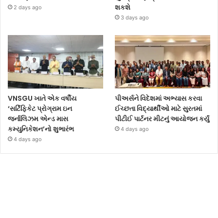
શકશે
2 days ago
3 days ago
VNSGU ખાતે એક વર્ષીય
પીઅર્સને વિદેશમાં અભ્યાસ કરવા
‘સર્ટિફિકેટ પ્રોગ્રામ ઇન
ઈચ્છતા વિદ્યાર્થીઓ માટે સુરતમાં
જર્નાલિઝમ એન્ડ માસ
પીટીઈ પાર્ટનર મીટનું આયોજન કર્યું
કમ્યુનિકેશન’નો શુભારંભ
4 days ago
4 days ago