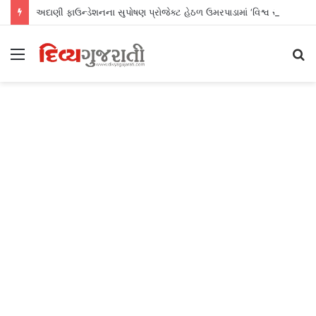
અદાણી ફાઉન્ડેશનના સુપોષણ પ્રોજેક્ટ હેઠળ ઉમરપાડામાં ‘વિશ્વ સ્તનપાન સપ્તાહ’ની સફળ ઉજવણી
Menu
S
fo