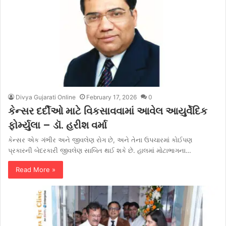
Divya Gujarati Online
February 17, 2026
0
કેન્સર દર્દીઓ માટે વિકસાવવામાં આવેલ આયુર્વેદિક
ફોર્મ્યુલા – ડૉ. હરીશ વર્મા
કેન્સર એક ગંભીર અને જીવલેણ રોગ છે, અને તેના ઉપચારમાં કોઈપણ
પ્રકારની બેદરકારી જીવલેણ સાબિત થઈ શકે છે. હાલમાં મોટાભાગના…
Read More »