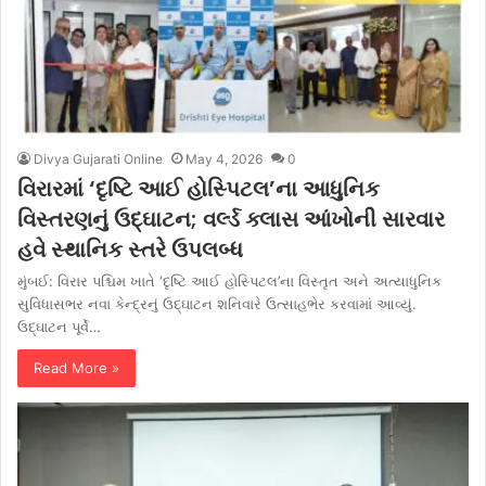
Divya Gujarati Online
May 4, 2026
0
વિરારમાં ‘દૃષ્ટિ આઈ હોસ્પિટલ’ના આધુનિક
વિસ્તરણનું ઉદ્ઘાટન; વર્લ્ડ ક્લાસ આંખોની સારવાર
હવે સ્થાનિક સ્તરે ઉપલબ્ધ
મુંબઈ: વિરાર પશ્ચિમ ખાતે ‘દૃષ્ટિ આઈ હોસ્પિટલ’ના વિસ્તૃત અને અત્યાધુનિક
સુવિધાસભર નવા કેન્દ્રનું ઉદ્ઘાટન શનિવારે ઉત્સાહભેર કરવામાં આવ્યું.
ઉદ્ઘાટન પૂર્વે…
Read More »