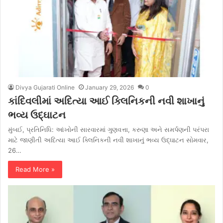
Divya Gujarati Online
January 29, 2026
0
કાંદિવલીમાં અદિત્યા આઈ ક્લિનિકની નવી શાખાનું
ભવ્ય ઉદ્ઘાટન
મુંબઈ, પ્રતિનિધિ: આંખોની સારવારમાં ગુણવત્તા, કરુણા અને સમર્પણની પરંપરા
માટે જાણીતી અદિત્યા આઈ ક્લિનિકની નવી શાખાનું ભવ્ય ઉદ્ઘાટન સોમવાર,
26…
Read More »