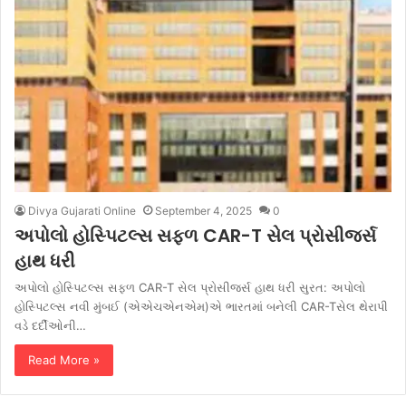
Divya Gujarati Online
September 4, 2025
0
અપોલો હોસ્પિટલ્સ સફળ CAR-T સેલ પ્રોસીજર્સ
હાથ ધરી
અપોલો હોસ્પિટલ્સ સફળ CAR-T સેલ પ્રોસીજર્સ હાથ ધરી સુરત: અપોલો
હોસ્પિટલ્સ નવી મુંબઈ (એએચએનએમ)એ ભારતમાં બનેલી CAR-Tસેલ થેરાપી
વડે દર્દીઓની…
Read More »