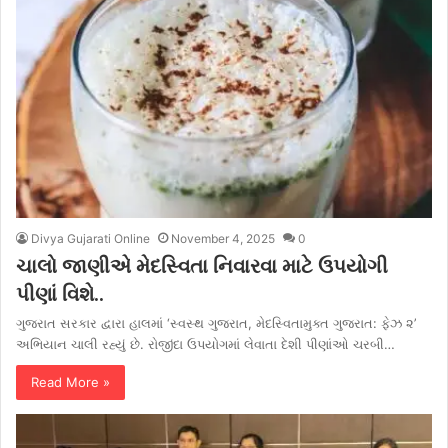
Divya Gujarati Online
November 4, 2025
0
ચાલો જાણીએ મેદસ્વિતા નિવારવા માટે ઉપયોગી
પીણાં વિશે..
ગુજરાત સરકાર દ્વારા હાલમાં ‘સ્વસ્થ ગુજરાત, મેદસ્વિતામુક્ત ગુજરાત: ફેઝ ૨’
અભિયાન ચાલી રહ્યું છે. રોજીંદા ઉપયોગમાં લેવાતા દેશી પીણાંઓ ચરબી…
Read More »