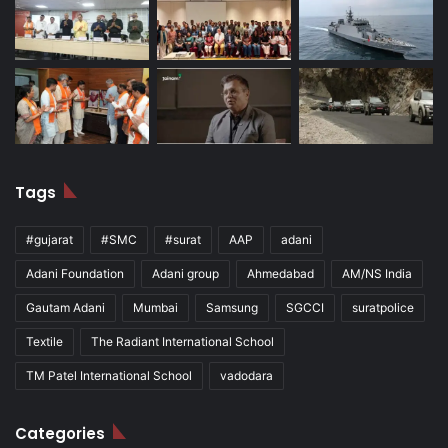
Tags
#gujarat
#SMC
#surat
AAP
adani
Adani Foundation
Adani group
Ahmedabad
AM/NS India
Gautam Adani
Mumbai
Samsung
SGCCI
suratpolice
Textile
The Radiant International School
TM Patel International School
vadodara
Categories