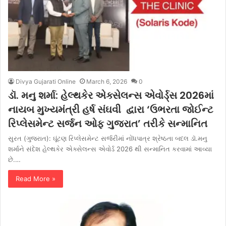
Divya Gujarati Online
March 6, 2026
0
ડૉ. મનુ શર્મા: હેલ્થકેર એક્સેલન્સ એવોર્ડ્સ 2026માં
નાયબ મુખ્યમંત્રી હર્ષ સંઘવી દ્વારા ‘ઉભરતા જોઈન્ટ
રિપ્લેસમેન્ટ સર્જન ઓફ ગુજરાત’ તરીકે સન્માનિત
સુરત (ગુજરાત): ઘૂંટણ રિપ્લેસમેન્ટ સર્જરીમાં નોંધપાત્ર શ્રેષ્ઠતા બદલ ડૉ.મનુ
શર્માને સંદેશ હેલ્થકેર એક્સેલન્સ એવોર્ડ 2026 થી સન્માનિત કરવામાં આવ્યા
છે.…
Read More »