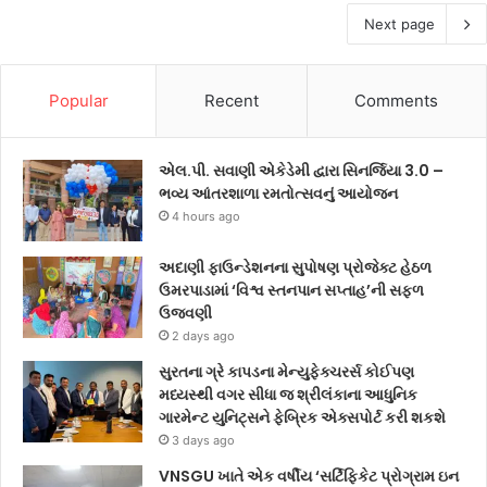
Next page
Popular
Recent
Comments
એલ.પી. સવાણી એકેડેમી દ્વારા સિનર્જિયા 3.0 –
ભવ્ય આંતરશાળા રમતોત્સવનું આયોજન
4 hours ago
અદાણી ફાઉન્ડેશનના સુપોષણ પ્રોજેક્ટ હેઠળ
ઉમરપાડામાં ‘વિશ્વ સ્તનપાન સપ્તાહ’ની સફળ
ઉજવણી
2 days ago
સુરતના ગ્રે કાપડના મેન્યુફેક્ચરર્સ કોઈપણ
મધ્યસ્થી વગર સીધા જ શ્રીલંકાના આધુનિક
ગારમેન્ટ યુનિટ્સને ફેબ્રિક એક્સપોર્ટ કરી શકશે
3 days ago
VNSGU ખાતે એક વર્ષીય ‘સર્ટિફિકેટ પ્રોગ્રામ ઇન