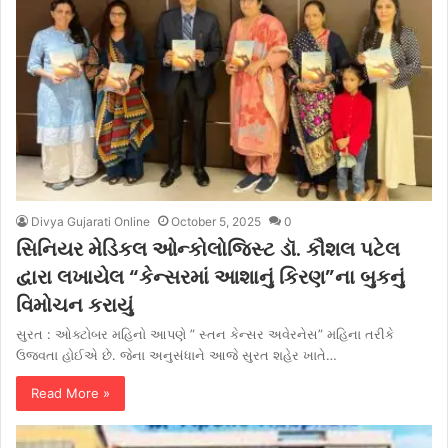
Divya Gujarati Online
October 5, 2025
0
સિનિયર મેડિકલ ઓન્કોલોજિસ્ટ ડૉ. કૌશલ પટેલ
દ્વારા લખાયેલ “કેન્સરમાં આશાનું કિરણ”ના બુકનું
વિમોચન કરાયું
સુરત : ઓક્ટોબર મહિનો આપણે ” સ્તન કેન્સર અવેરનેસ” મહિના તરીકે
ઉજવતા હોઈએ છે. જેના અનુસંધાને આજે સુરત શહેર ખાતે…
Read More »