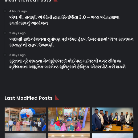
4 hours ago
એલ.પી. સવાણી એકેડેમી દ્વારા સિનર્જિયા 3.0 – ભવ્ય આંતરશાળા
રમતોત્સવનું આયોજન
2 days ago
અદાણી ફાઉન્ડેશનના સુપોષણ પ્રોજેક્ટ હેઠળ ઉમરપાડામાં ‘વિશ્વ સ્તનપાન
સપ્તાહ’ની સફળ ઉજવણી
3 days ago
સુરતના ગ્રે કાપડના મેન્યુફેક્ચરર્સ કોઈપણ મધ્યસ્થી વગર સીધા જ
શ્રીલંકાના આધુનિક ગારમેન્ટ યુનિટ્સને ફેબ્રિક એક્સપોર્ટ કરી શકશે
Last Modified Posts