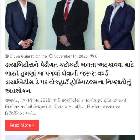
Divya Gujarati Online
November 14, 2025
0
ડાયાબિટીસને પેઢીગત કટોકટી બનતા અટકાવવા માટે
ભારતે હમણાં જ પગલાં લેવાની જરૂર: વર્લ્ડ
ડાયાબિટીસ ડે પર વોકહાર્ટ હોસ્પિટલ્સના નિષ્ણાતોનું
અવલોકન
રાજકોટ, 14 નવેમ્બર 2025: વર્લ્ડ ડાયાબિટીસ ડે પર વોકહાર્ટ હોસ્પિટલ્સનાં
સિનીયર તબીબી નિષ્ણાતો ડૉ. ચિરાગ માત્રાવડિયા, સિનીયર કન્સલ્ટન્ટ
ફિઝિશિયન અને…
Read More »