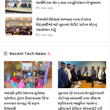
જર્નાલિઝમ એન્ડ માસ કમ્યુનિકેશન’નો શુભારંભ
4 days ago
પીઅર્સને વિદેશમાં અભ્યાસ કરવા ઈચ્છતા
વિદ્યાર્થીઓ માટે સુરતમાં પીટીઈ પાર્ટનર મીટનું
આયોજન કર્યું
4 days ago
Recent Tech News
અદાણી ફાઉન્ડેશનના સુપોષણ
સુરતના ગ્રે કાપડના મેન્યુફેક્ચરર્સ
પ્રોજેક્ટ હેઠળ ઉમરપાડામાં ‘વિશ્વ
કોઈપણ મધ્યસ્થી વગર સીધા જ
સ્તનપાન સપ્તાહ’ની સફળ
શ્રીલંકાના આધુનિક ગારમેન્ટ
ઉજવણી
યુનિટ્સને ફેબ્રિક એક્સપોર્ટ કરી