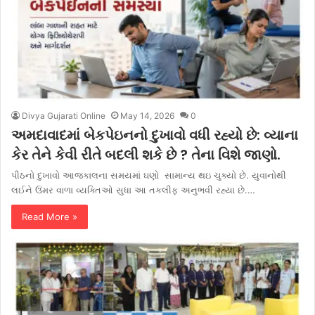
Divya Gujarati Online
May 14, 2026
0
અમદાવાદમાં બેકપેઇનનો દુખાવો વધી રહ્યો છે: વ્યાના
કેર તેને કેવી રીતે બદલી શકે છે ? તેના વિશે જાણો.
પીઠનો દુખાવો આજકાલના સમયમાં ઘણો સામાન્ય થઇ ચુક્યો છે. યુવાનોથી
લઈને ઉંમર વાળા વ્યક્તિઓ સુધા આ તકલીફ અનુભવી રહ્યા છે.…
Read More »