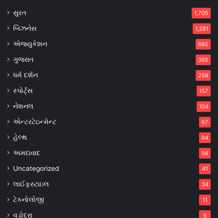
સુરત
1,705
બિઝનેસ
1,281
એજ્યુકેશન
665
ગુજરાત
365
ધર્મ દર્શન
259
સ્પોર્ટ્સ
157
નેશનલ
104
એન્ટરટેઇન્મેન્ટ
67
હેલ્થ
64
અમદાવાદ
56
Uncategorized
41
લાઈફસ્ટાઇલ
34
ટેકનોલોજી
11
વડોદરા
6