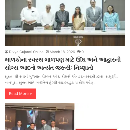
Divya Gujarati Online
March 18, 2026
0
બાળકોના સ્વસ્થ બાળપણ માટે ઊંઘ અને આહારની
યોગ્ય આદતો અત્યંત જરૂરીઃ નિષ્ણાતો
સુરતઃ ધી સધર્ન ગુજરાત ચેમ્બર ઓફ કોમર્સ એન્ડ ઇન્ડસ્ટ્રી દ્વારા સમૃદ્ધિ,
નાનપુરા, સુરત ખાતે ‘નર્ચરિંગ હેલ્ધી ચાઇલ્ડહૂડઃ ધ રોલ ઓફ…
Read More »