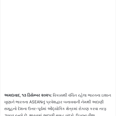
અમદાવાદ, ૧૩ ડિસેમ્બર ૨૦૨૫:
વિકાસથી વંચિત રહેલા ભારતના ઇશાન
ખુણાને ભારતના ASEANનું પ્રવેશદ્વાર બનાવવાની નેમથી અદાણી
સમૂહનો દેશના ઉત્તર-પૂર્વમાં ઔદ્યોગિક ક્ષેત્રમાં રોકાણ કરવા તરફ
ઝૂકાવ રહ્યો છે. ભારતમાં અદાણી સમૂહ બંદરો, ઉડ્ડયન,વીજ