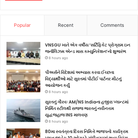
Popular
Recent
Comments
VNSGU ખાતે એક વર્ષીય ‘સર્ટિફિકેટ પ્રોગ્રામ ઇન
જર્નાલિઝમ એન્ડ માસ કમ્યુનિકેશન’નો શુભારંભ
8 hours ago
પીઅર્સને વિદેશમાં અભ્યાસ કરવા ઈચ્છતા
વિદ્યાર્થીઓ માટે સુરતમાં પીટીઈ પાર્ટનર મીટનું
આયોજન કર્યું
8 hours ago
સુરતનું ગૌરવઃ AM/NS Indiaના હજીરા પ્લાન્ટમાં
નિર્મિત સ્ટીલથી સજ્જ ભારતનું નવીનત્તમ
યુદ્ધજહાજ INS માલવણ
8 hours ago
80મા સ્વતંત્રતા દિવસ નિમિત્તે ભાજપનો કાર્યક્રમ