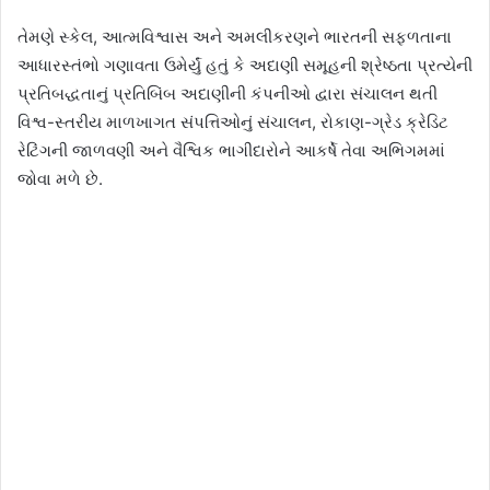
તેમણે સ્કેલ, આત્મવિશ્વાસ અને અમલીકરણને ભારતની સફળતાના
આધારસ્તંભો ગણાવતા ઉમેર્યું હતું કે અદાણી સમૂહની શ્રેષ્ઠતા પ્રત્યેની
પ્રતિબદ્ધતાનું પ્રતિબિંબ અદાણીની કંપનીઓ દ્વારા સંચાલન થતી
વિશ્વ-સ્તરીય માળખાગત સંપત્તિઓનું સંચાલન, રોકાણ-ગ્રેડ ક્રેડિટ
રેટિંગની જાળવણી અને વૈશ્વિક ભાગીદારોને આકર્ષે તેવા અભિગમમાં
જોવા મળે છે.