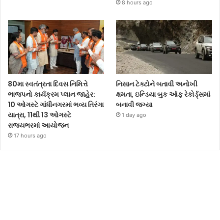
8 hours ago
80મા સ્વતંત્રતા દિવસ નિમિત્તે
નિસાન ટેક્ટોને બતાવી અનોખી
ભાજપનો કાર્યક્રમ પ્લાન જાહેર:
ક્ષમતા, ઇન્ડિયા બુક ઑફ રેકોર્ડ્સમાં
10 ઓગસ્ટે ગાંધીનગરમાં ભવ્ય તિરંગા
બનાવી જગ્યા
યાત્રા, 11થી 13 ઓગસ્ટે
1 day ago
રાજ્યભરમાં આયોજન
17 hours ago