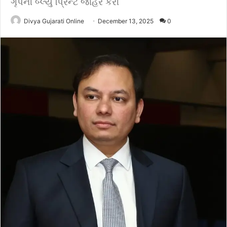
ગૃપની બ્લ્યુ પ્રિન્ટ જાહેર કરી
Divya Gujarati Online
December 13, 2025
0