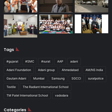
Tags
#gujarat
#SMC
#surat
AAP
adani
Adani Foundation
Adani group
Ahmedabad
AM/NS India
Gautam Adani
Mumbai
Samsung
SGCCI
suratpolice
Textile
The Radiant International School
TM Patel International School
vadodara
Categories