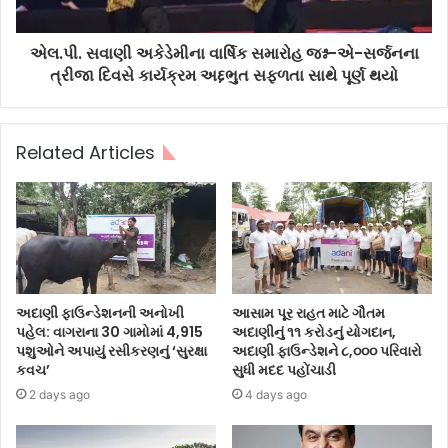
એલ.પી. સવાણી અકેડેમીના વાર્ષિક સમારોહ જશ્ન-એ-સર્જનના
ત્રીજા દિવસે કાર્યક્રમ અદ્દભુત સફળતા સાથે પૂર્ણ થયો
Related Articles
અદાણી ફાઉન્ડેશનની અનોખી
આસામ પૂર રાહત માટે ગૌતમ
પહેલ: વાગરાના 30 ગામોમાં 4,915
અદાણીનું ૧૧ કરોડનું યોગદાન,
પશુઓને અપાયું રસીકરણનું ‘સુરક્ષા
અદાણી ફાઉન્ડેશને ૮,૦૦૦ પરિવારો
કવચ’
સુધી મદદ પહોંચાડી
2 days ago
4 days ago