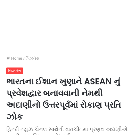
Home
/
બિઝનેસ
બિઝનેસ
ભારતના ઈશાન ખુણાને ASEAN નું
પ્રવેશદ્વાર બનાવવાની નેમથી
અદાણીનો ઉત્તરપૂર્વમાં રોકાણ પ્રતિ
ઝોક
હિન્દી ન્યુઝ ચેનલ સાથેની વાતચીતમાં પ્રણવ અદાણીએ