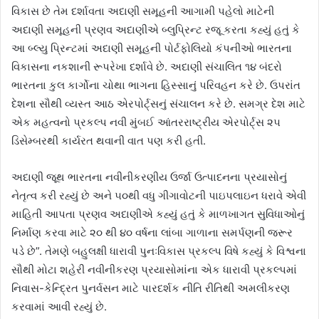
વિકાસ છે તેમ દર્શાવતા અદાણી સમૂહની આગામી પહેલો માટેની
અદાણી સમૂહની પ્રણવ અદાણીએ બ્લુપ્રિન્ટ રજૂ કરતા કહ્યું હતું કે
આ બ્લ્યુ પ્રિન્ટમાં અદાણી સમૂહની પોર્ટફોલિયો કંપનીઓ ભારતના
વિકાસના નકશાની રૂપરેખા દર્શાવે છે. અદાણી સંચાલિત ૧૪ બંદરો
ભારતના કુલ કાર્ગોના ચોથા ભાગના હિસ્સાનું પરિવહન કરે છે. ઉપરાંત
દેશના સૌથી વ્યસ્ત આઠ એરપોર્ટ્સનું સંચાલન કરે છે. સમગ્ર દેશ માટે
એક મહત્વનો પ્રકલ્પ નવી મુંબઈ આંતરરાષ્ટ્રીય એરપોર્ટ્સ ૨૫
ડિસેમ્બરથી કાર્યરત થવાની વાત પણ કરી હતી.
અદાણી જૂથ ભારતના નવીનીકરણીય ઉર્જા ઉત્પાદનના પ્રયાસોનું
નેતૃત્વ કરી રહ્યું છે અને ૫૦થી વધુ ગીગાવોટની પાઇપલાઇન ધરાવે એવી
માહિતી આપતા પ્રણવ અદાણીએ કહ્યું હતું કે માળખાગત સુવિધાઓનું
નિર્માણ કરવા માટે ૨૦ થી ૪૦ વર્ષના લાંબા ગાળાના સમર્પણની જરૂર
પડે છે”. તેમણે બહુલક્ષી ધારાવી પુનઃવિકાસ પ્રકલ્પ વિષે કહ્યું કે વિશ્વના
સૌથી મોટા શહેરી નવીનીકરણ પ્રયાસોમાંના એક ધારાવી પ્રકલ્પમાં
નિવાસ-કેન્દ્રિત પુનર્વસન માટે પારદર્શક નીતિ રીતિથી અમલીકરણ
કરવામાં આવી રહ્યું છે.