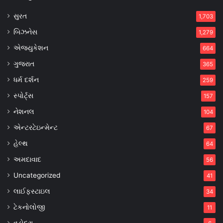
સુરત
1,703
બિઝનેસ
1,279
એજ્યુકેશન
664
ગુજરાત
365
ધર્મ દર્શન
259
સ્પોર્ટ્સ
157
નેશનલ
104
એન્ટરટેઇન્મેન્ટ
67
હેલ્થ
64
અમદાવાદ
56
Uncategorized
41
લાઈફસ્ટાઇલ
34
ટેકનોલોજી
11
વડોદરા