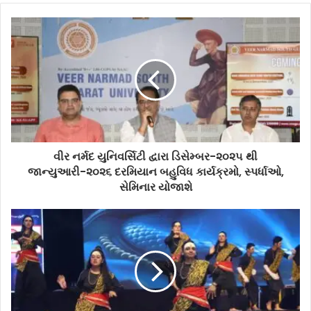
વીર નર્મદ યુનિવર્સિટી દ્વારા ડિસેમ્બર-૨૦૨૫ થી
જાન્યુઆરી-૨૦૨૬ દરમિયાન બહુવિધ કાર્યક્રમો, સ્પર્ધાઓ,
સેમિનાર યોજાશે