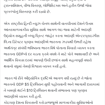
ટ્રાન્સમિશન, વીજ વિતરણ, લોજિસ્ટિક્સ અને હરીત ઉર્જા જેવા
પ્રકલ્પોનું વિસ્તરણ કરી રહ્યો છે.
એક રાષ્ટ્રીય હિન્દી ન્યુઝ ચેનલ સાથેની વાતચીતમાં દેશને ઉત્તમ
આંતરમાળખાકીય સુવિધા સાથે આગળ લઇ જવા માટેની અદાણી
ઉદ્યોગ સમૂહની બ્લ્યુ પ્રિન્ટ જાહેર કરતા અદાણી એન્ટરપ્રાઇઝીસ
લિ.ના ડિરેક્ટર પ્રણવ અદાણીએ ભારતના ઝડપથી ઉભરી રહેલા
અર્થતંત્ર સંબંધી ભવિષ્યના ભારત વિષે પોતાના વિચારો વ્યક્ત કરતા
ભારતના GDPનો દર ચડતા ક્રમે વધશે તે માટે પોતે આશાવાદી છે અને
આર્થિક વિકાસ દરમાં આપણે ઉંચી છલાંગ સાથે મહત્વપૂર્ણ વધારો
થવાનો વધુમાં તેમણે વિશ્વાસ વ્યક્ત કર્યો હતો.
​ ભારત જે રીતે ઔદ્યોગિક દ્રષ્ટિએ આગળ વધી રહ્યું છે તે જોતા
ભારતનો GDP $5 ટ્રિલિયન સુધી પહોંચવાની અને આગામી દાયકામાં
તે બમણો થઈને $10 ટ્રિલિયન થવાની સંભાવના પણ પ્રણવ
અદાણીએ વ્યક્ત કરી હતી.
કોઇપણ દેશના વિકાસની કરોડરજ્જુએ માળખાકીય સુવિધાઓનો