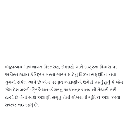
વ્યૂહાત્મક માળખાગત વિસ્તરણ, રોકાણો અને રાષ્ટ્રના વિકાસ પર
અવિરત ધ્યાન કેન્દ્રિત કરતા ભારત માટેનું વિઝન સમૃદ્ધિના નવા
યુગનો સંકેત આપે છે એમ પ્રણવ અદાણીએ ઉમેરી કહ્યું હતું કે જેમ
જેમ દેશ મલ્ટી-ટ્રિલિયન-ડોલરનું અર્થતંત્ર બનવાની તૈયારી કરી
રહ્યો છે તેની સાથે અદાણી સમૂહ તેમાં મોખરાની ભૂમિકા અદા કરવા
સજ્જ થઇ રહ્યું છે.