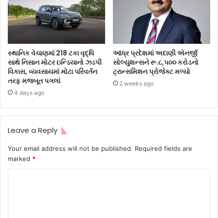
સ્થાનિક વેચાણમાં 218 ટકા વૃદ્ધિ
આંધ્ર પ્રદેશમાં અદાણી એનર્જી
સાથે નિસાન મોટર ઇન્ડિયાનો ઝડપી
સોલ્યુશન્સને રૂ.૮,૫૦૦ કરોડનો
વિકાસ, વ્યવસાયમાં મોટા પરિવર્તન
ટ્રાન્સમિશન પ્રોજેક્ટ મળ્યો
તરફ મજબૂત પગલાં
2 weeks ago
4 days ago
Leave a Reply
Your email address will not be published.
Required fields are
marked
*