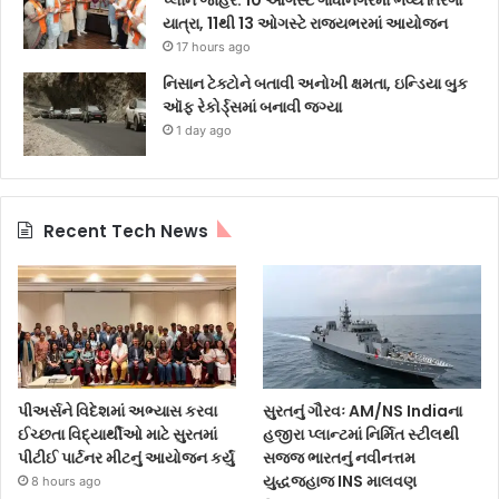
પ્લાન જાહેર: 10 ઓગસ્ટે ગાંધીનગરમાં ભવ્ય તિરંગા
યાત્રા, 11થી 13 ઓગસ્ટે રાજ્યભરમાં આયોજન
17 hours ago
નિસાન ટેક્ટોને બતાવી અનોખી ક્ષમતા, ઇન્ડિયા બુક
ઑફ રેકોર્ડ્સમાં બનાવી જગ્યા
1 day ago
Recent Tech News
પીઅર્સને વિદેશમાં અભ્યાસ કરવા
સુરતનું ગૌરવઃ AM/NS Indiaના
ઈચ્છતા વિદ્યાર્થીઓ માટે સુરતમાં
હજીરા પ્લાન્ટમાં નિર્મિત સ્ટીલથી
પીટીઈ પાર્ટનર મીટનું આયોજન કર્યું
સજ્જ ભારતનું નવીનત્તમ
યુદ્ધજહાજ INS માલવણ
8 hours ago