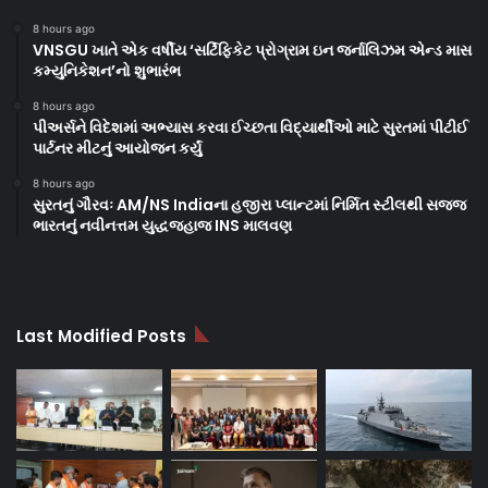
8 hours ago
VNSGU ખાતે એક વર્ષીય ‘સર્ટિફિકેટ પ્રોગ્રામ ઇન જર્નાલિઝમ એન્ડ માસ
કમ્યુનિકેશન’નો શુભારંભ
8 hours ago
પીઅર્સને વિદેશમાં અભ્યાસ કરવા ઈચ્છતા વિદ્યાર્થીઓ માટે સુરતમાં પીટીઈ
પાર્ટનર મીટનું આયોજન કર્યું
8 hours ago
સુરતનું ગૌરવઃ AM/NS Indiaના હજીરા પ્લાન્ટમાં નિર્મિત સ્ટીલથી સજ્જ
ભારતનું નવીનત્તમ યુદ્ધજહાજ INS માલવણ
Last Modified Posts