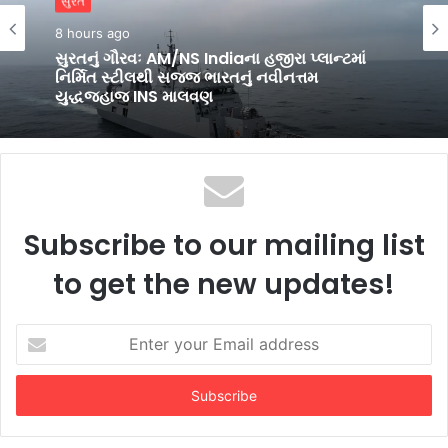
બિઝનેસ
સુરત
1 day ago
નિસાન ટેક્ટોને બતાવી અનોખી ક્ષમતા, ઇન્ડિયા બુક
8 hours ago
ઑફ રેકોર્ડ્સમાં બનાવી જગ્યા
સુરતનું ગૌરવઃ AM/NS Indiaના હજીરા પ્લાન્ટમાં
નિર્મિત સ્ટીલથી સજ્જ ભારતનું નવીનત્તમ
યુદ્ધજહાજ INS માલવણ
Subscribe to our mailing list
to get the new updates!
Enter
your
Email
address