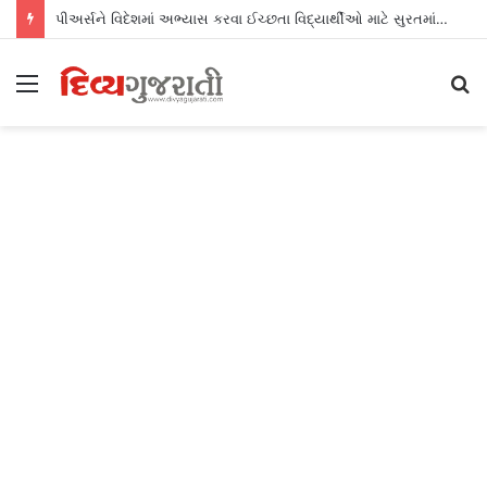
પીઅર્સને વિદેશમાં અભ્યાસ કરવા ઈચ્છતા વિદ્યાર્થીઓ માટે સુરતમાં પીટીઈ પાર્ટનર મીટનું આયોજન કર્યું
Menu
S
fo