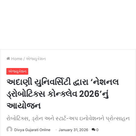
Home
/
એજ્યુકેશન
એજ્યુકેશન
અદાણી યુનિવર્સિટી દ્વારા ‘નેશનલ
ડ્રોબોટિક્સ કોન્ક્લેવ 2026’નું
આયોજન
રોબોટિક્સ, ડ્રોન અને સ્ટાર્ટ-અપ ઇનોવેશનને પ્રોત્સાહન
Divya Gujarati Online
January 31, 2026
0