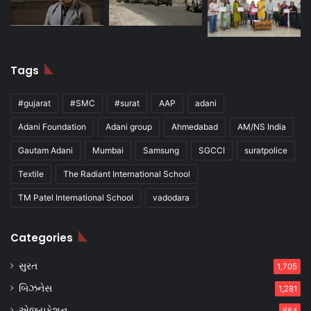
Tags
#gujarat
#SMC
#surat
AAP
adani
Adani Foundation
Adani group
Ahmedabad
AM/NS India
Gautam Adani
Mumbai
Samsung
SGCCI
suratpolice
Textile
The Radiant International School
TM Patel International School
vadodara
Categories
સુરત
1,705
બિઝનેસ
1,281
એજ્યુકેશન