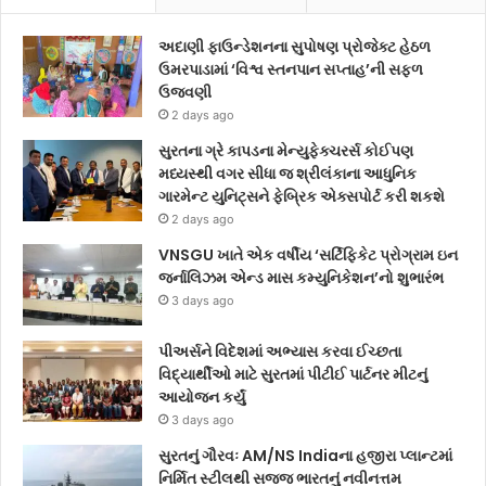
અદાણી ફાઉન્ડેશનના સુપોષણ પ્રોજેક્ટ હેઠળ
ઉમરપાડામાં ‘વિશ્વ સ્તનપાન સપ્તાહ’ની સફળ
ઉજવણી
2 days ago
સુરતના ગ્રે કાપડના મેન્યુફેક્ચરર્સ કોઈપણ
મધ્યસ્થી વગર સીધા જ શ્રીલંકાના આધુનિક
ગારમેન્ટ યુનિટ્સને ફેબ્રિક એક્સપોર્ટ કરી શકશે
2 days ago
VNSGU ખાતે એક વર્ષીય ‘સર્ટિફિકેટ પ્રોગ્રામ ઇન
જર્નાલિઝમ એન્ડ માસ કમ્યુનિકેશન’નો શુભારંભ
3 days ago
પીઅર્સને વિદેશમાં અભ્યાસ કરવા ઈચ્છતા
વિદ્યાર્થીઓ માટે સુરતમાં પીટીઈ પાર્ટનર મીટનું
આયોજન કર્યું
3 days ago
સુરતનું ગૌરવઃ AM/NS Indiaના હજીરા પ્લાન્ટમાં
નિર્મિત સ્ટીલથી સજ્જ ભારતનું નવીનત્તમ