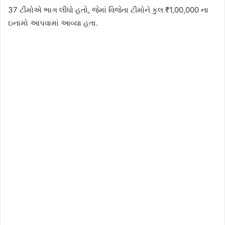
37 ટીમોએ ભાગ લીધો હતો, જેમાં વિજેતા ટીમોને કુલ ₹1,00,000 ના
ઇનામો આપવામાં આવ્યા હતા.