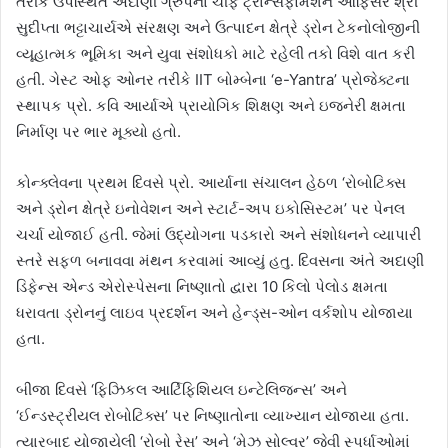
તરીકે ઉપસ્થિત અદાણી ગ્રુપના ચીફ ટ્રાન્સફોર્મેશન ઓફિસર શ્રી
સુદીપ્તા ભટ્ટાચાર્યએ સંરક્ષણ અને ઉત્પાદન ક્ષેત્રે ડ્રોન ટેકનોલોજીની
વ્યૂહાત્મક ભૂમિકા અને યુવા સંશોધકો માટે રહેલી તકો વિશે વાત કરી
હતી. ગેસ્ટ ઓફ ઓનર તરીકે IIT બોમ્બેના ‘e-Yantra’ પ્રોજેક્ટના
સ્થાપક પ્રો. કવિ આર્યાએ પ્રાયોગિક શિક્ષણ અને ઇજનેરી ક્ષમતા
નિર્માણ પર ભાર મૂક્યો હતો.
કોન્ક્લેવના પ્રથમ દિવસે પ્રો. આર્યાના સંચાલન હેઠળ ‘રોબોટિક્સ
અને ડ્રોન ક્ષેત્રે ઇનોવેશન અને સ્ટાર્ટ-અપ ઇકોસિસ્ટમ’ પર પેનલ
ચર્ચા યોજાઈ હતી. જેમાં ઉદ્યોગના પડકારો અને સંશોધનને વ્યાપારી
સ્તરે સફળ બનાવવા મંથન કરવામાં આવ્યું હતુ. દિવસના અંતે અદાણી
ડિફેન્સ એન્ડ એરોસ્પેસના નિષ્ણાતો દ્વારા 10 કિલો પેલોડ ક્ષમતા
ધરાવતા ડ્રોનનું લાઇવ પ્રદર્શન અને હેન્ડ્સ-ઓન વર્કશોપ યોજાયા
હતા.
બીજા દિવસે ‘ફિઝિકલ આર્ટિફિશિયલ ઇન્ટેલિજન્સ’ અને
‘ઈન્ડસ્ટ્રીયલ રોબોટિક્સ’ પર નિષ્ણાતોના વ્યાખ્યાન યોજાયા હતા.
ત્યારબાદ યોજાયેલી ‘રોબો રેસ’ અને ‘મેઝ સોલ્વર’ જેવી સ્પર્ધાઓમાં