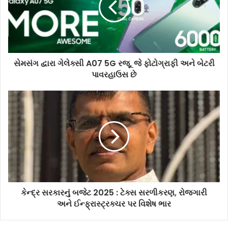
સેમસંગ દ્વારા ગેલેક્સી A07 5G રજૂ, જે ફોટોગ્રાફી અને બેટરી
પાવરહાઉસ છે
કેન્દ્ર સરકારનું બજેટ 2025 : ટેક્સ સરળીકરણ, રોજગારી
અને ઈન્ફ્રાસ્ટ્રક્ચર પર વિશેષ ભાર