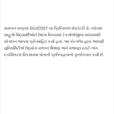
સમાપન સત્રમાં GUJCOST ના પ્રિન્સિપલ સેક્રેટરી ડો. નરોત્તમ
સાહુએ વિદ્યાર્થીઓને દેશના વિકાસમાં ટેકનોલોજીના માધ્યમથી
યોગદાન આપવા પ્રોત્સાહિત કર્યા હતા. આ કોન્ક્લેવ દ્વારા અદાણી
યુનિવર્સિટીએ ઉદ્યોગ-સંલગ્ન શિક્ષણ અને મજબૂત સ્ટાર્ટ-અપ
ઇકોસિસ્ટમ વિકસાવવા પોતાની પ્રતિબદ્ધતાનો પુનરોચ્ચાર કર્યો છે.