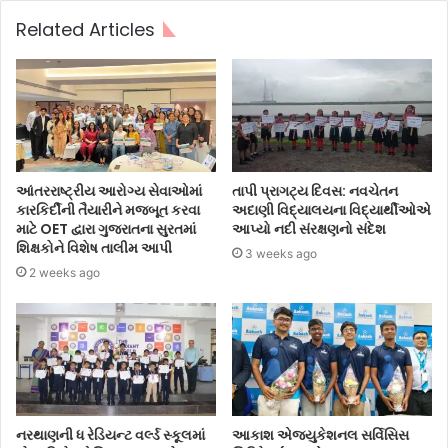
Related Articles
આંતરરાષ્ટ્રીય આરોગ્ય સેવાઓમાં
તાપી પ્રાગટ્ય દિવસ: નવચેતન
કારકિર્દીની તૈયારીને મજબૂત કરવા
અદાણી વિદ્યાલયના વિદ્યાર્થીઓએ
માટે OET દ્વારા ગુજરાતના સુરતમાં
આપ્યો નદી સંરક્ષણનો સંદેશ
શિક્ષકોને વિશેષ તાલીમ આપી
3 weeks ago
2 weeks ago
નરથાણની ધ રેડિયન્ટ વર્લ્ડ સ્કૂલમાં
આકાશ એજ્યુકેશનલ સર્વિસિસ