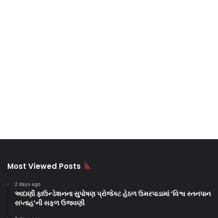
Most Viewed Posts
2 days ago
અદાણી ફાઉન્ડેશનના સુપોષણ પ્રોજેક્ટ હેઠળ ઉમરપાડામાં ‘વિશ્વ સ્તનપાન
સપ્તાહ’ની સફળ ઉજવણી