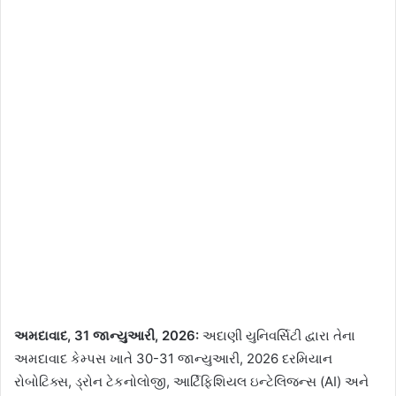
અમદાવાદ, 31 જાન્યુઆરી, 2026:
અદાણી યુનિવર્સિટી દ્વારા તેના
અમદાવાદ કેમ્પસ ખાતે 30-31 જાન્યુઆરી, 2026 દરમિયાન
રોબોટિક્સ, ડ્રોન ટેકનોલોજી, આર્ટિફિશિયલ ઇન્ટેલિજન્સ (AI) અને