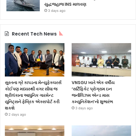
યુદ્ધજહાજ INS માલવણ
3 days ago
Recent Tech News
સુરતના ગ્રે કાપડના મેન્યુફેક્ચરર્સ
VNSGU ખાતે એક વર્ષીય
કોઈપણ મધ્યસ્થી વગર સીધા જ
‘સર્ટિફિકેટ પ્રોગ્રામ ઇન
શ્રીલંકાના આધુનિક ગારમેન્ટ
જર્નાલિઝમ એન્ડ માસ
યુનિટ્સને ફેબ્રિક એક્સપોર્ટ કરી
કમ્યુનિકેશન’નો શુભારંભ
શકશે
3 days ago
2 days ago