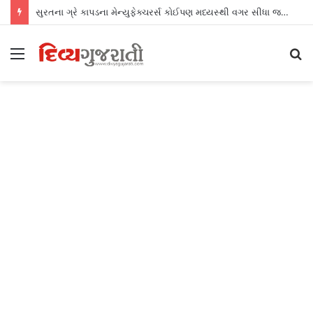
સુરતના ગ્રે કાપડના મેન્યુફેક્ચરર્સ કોઈપણ મધ્યસ્થી વગર સીધા જ શ્રીલંકાના આધુનિક ગારમેન્ટ યુનિટ્સને ફેબ્રિક એક્સપોર્ટ કરી શકશે
Menu
S
fo