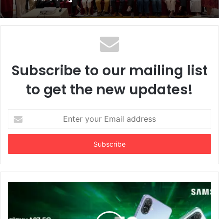
પીઅર્સને વિદેશમાં અભ્યાસ કરવા ઈચ્છતા
વિદ્યાર્થીઓ માટે સુરતમાં પીટીઈ પાર્ટનર મીટનું
આયોજન કર્યું
Subscribe to our mailing list
to get the new updates!
Enter
your
Email
address