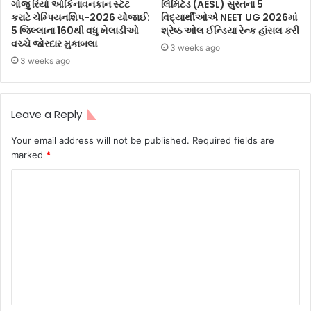
ગોજુ રિયો ઓકિનાવનકાન સ્ટેટ
લિમિટેડ (AESL) સુરતના 5
કરાટે ચેમ્પિયનશિપ-2026 યોજાઈ:
વિદ્યાર્થીઓએ NEET UG 2026માં
5 જિલ્લાના 160થી વધુ ખેલાડીઓ
શ્રેષ્ઠ ઓલ ઈન્ડિયા રેન્ક હાંસલ કરી
વચ્ચે જોરદાર મુકાબલા
3 weeks ago
3 weeks ago
Leave a Reply
Your email address will not be published.
Required fields are
marked
*