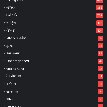
664
ગુજરાત
365
ધર્મ દર્શન
259
સ્પોર્ટ્સ
157
નેશનલ
104
એન્ટરટેઇન્મેન્ટ
67
હેલ્થ
64
અમદાવાદ
56
Uncategorized
41
લાઈફસ્ટાઇલ
34
ટેકનોલોજી
11
વડોદરા
6
રાજનીતિ
4
અન્ય
4
અજબ-ગજબ