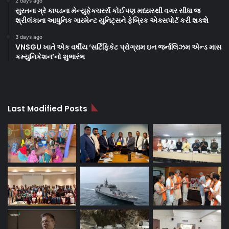
2 days ago
સુરતના ગ્રે કાપડના મેન્યુફેક્ચરર્સ કોઈપણ મધ્યસ્થી વગર સીધા જ
શ્રીલંકાના આધુનિક ગારમેન્ટ યુનિટ્સને ફેબ્રિક એક્સપોર્ટ કરી શકશે
3 days ago
VNSGU ખાતે એક વર્ષીય ‘સર્ટિફિકેટ પ્રોગ્રામ ઇન જર્નાલિઝમ એન્ડ માસ
કમ્યુનિકેશન’નો શુભારંભ
Last Modified Posts