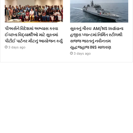
પીઅર્સને વિદેશમાં અભ્યાસ કરવા
સુરતનું ગૌરવઃ AM/NS Indiaના
ઈચ્છતા વિદ્યાર્થીઓ માટે સુરતમાં
હજીરા પ્લાન્ટમાં નિર્મિત સ્ટીલથી
પીટીઈ પાર્ટનર મીટનું આયોજન કર્યું
સજ્જ ભારતનું નવીનત્તમ
યુદ્ધજહાજ INS માલવણ
3 days ago
3 days ago