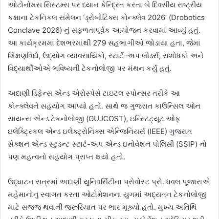
ઓટોનોમસ સિસ્ટમ્સ પર ધ્યાન કેન્દ્રિત કરતા બે દિવસીય રાષ્ટ્રીય
કક્ષાના ટેકનિકલ સંમેલન ‘ડ્રોબોટિક્સ કોન્ક્લેવ 2026’ (Drobotics
Conclave 2026) નું સફળતાપૂર્વક આયોજન કરવામાં આવ્યું હતું.
આ કાર્યક્રમમાં દેશભરમાંથી 279 સહભાગીઓ જોડાયા હતા, જેમાં
શિક્ષણવિદો, ઉદ્યોગ વ્યાવસાયિકો, સ્ટાર્ટ-અપ લીડર્સ, સંશોધકો અને
વિદ્યાર્થીઓએ ભવિષ્યની ટેકનોલોજી પર મંથન કર્યું હતું.
અદાણી ડિફેન્સ એન્ડ એરોસ્પેસે ટાઇટલ સ્પોન્સર તરીકે આ
કોન્ક્લેવને સહયોગ આપ્યો હતો. સાથે જ ગુજરાત કાઉન્સિલ ઓન
સાયન્સ એન્ડ ટેકનોલોજી (GUJCOST), ઇન્સ્ટિટ્યૂટ ઓફ
ઇલેક્ટ્રિકલ એન્ડ ઇલેક્ટ્રોનિક્સ એન્જિનિયર્સ (IEEE) ગુજરાત
સેક્શન એન્ડ સ્ટુડન્ટ સ્ટાર્ટ-અપ એન્ડ ઇનોવેશન પોલિસી (SSIP) નો
પણ મહત્વનો સહયોગ પ્રાપ્ત થયો હતો.
ઉદ્ઘાટન સત્રમાં અદાણી યુનિવર્સિટીના પ્રોવોસ્ટ પ્રો. ધવલ પૂજારાએ
મહેમાનોનું સ્વાગત કરતા ઓટોમેશનના યુગમાં અદ્યતન ટેકનોલોજી
માટે સજ્જ થવાની જરૂરિયાત પર ભાર મૂક્યો હતો. મુખ્ય અતિથિ