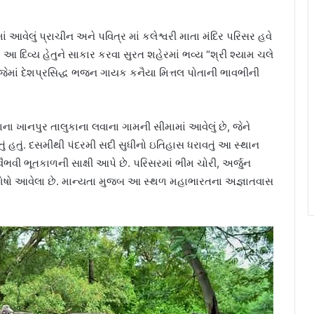
આવેલું પ્રાચીન અને પવિત્ર માં કલેશ્વરી માતા મંદિર પરિસર હવે
 દિવ્ય હેતુને સાકાર કરવા સુરત શહેરમાં ભવ્ય “શ્રી શ્યામ ચલે
 જેમાં દેશપ્રસિદ્ધ ભજન ગાયક કનૈયા મિત્તલ પોતાની ભાવભીની
ાના ખાનપુર તાલુકાના લવાના ગામની સીમામાં આવેલું છે, જેને
 હતું. દસમીથી પંદરમી સદી સુધીનો ઇતિહાસ ધરાવતું આ સ્થાન
ૈભવી ભૂતકાળની સાક્ષી આપે છે. પરિસરમાં ભીમ ચોરી, અર્જુન
શેષો આવેલા છે. માન્યતા મુજબ આ સ્થળ મહાભારતના અજ્ઞાતવાસ