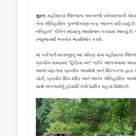
સુરત:
મહીસાગર જિલ્લાના અરવલ્લી પર્વતમાળાની ગોદમાં 
તેના ઐતિહાસિક પુનર્જાગરણ તરફ આગળ વધી રહ્યું છે. આ
નનિહાલ” કીર્તન સંધ્યાનું આયોજન કરવામાં આવ્યું છે,
રજૂઆતથી ભક્તોને ભાવવિભોર કરશે.
માં કલેશ્વરી માતાજીનું આ પવિત્ર ધામ મહીસાગર જિલ્લ
પ્રાચીન સમયમાં “હિડિંબા વન” તરીકે ઓળખવામાં આવતું
આજે પણ તેના પ્રાચીન અવશેષો અને શિલ્પકળા દ્વારા વ
ચોરી, પ્રાચીન શિવ મંદિર અને અનેક ઐતિહાસિક અવ
સાથે સંકળાયેલું હોવાથી તેની ધાર્મિક મહત્તા વિશેષ છે.