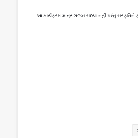
આ કાર્યક્રમ માત્ર ભજન સંધ્યા નહીં પરંતુ સંસ્કૃતિન