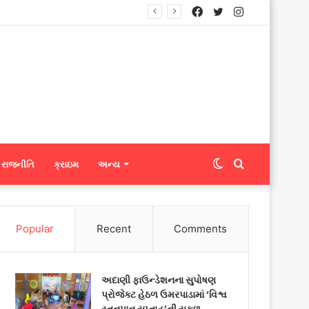
Facebook
Twitter
Instagram
નિટ્સને ફેબ્રિક એક્સપોર્ટ કરી શકશે
Switch
Search
રાજનીતિ
ક્રાઇમ
અન્ય
skin
for
Popular
Recent
Comments
અદાણી ફાઉન્ડેશનના સુપોષણ
પ્રોજેક્ટ હેઠળ ઉમરપાડામાં ‘વિશ્વ