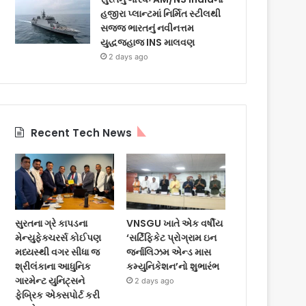
હજીરા પ્લાન્ટમાં નિર્મિત સ્ટીલથી
સજ્જ ભારતનું નવીનત્તમ
યુદ્ધજહાજ INS માલવણ
2 days ago
Recent Tech News
સુરતના ગ્રે કાપડના
VNSGU ખાતે એક વર્ષીય
મેન્યુફેક્ચરર્સ કોઈપણ
‘સર્ટિફિકેટ પ્રોગ્રામ ઇન
મધ્યસ્થી વગર સીધા જ
જર્નાલિઝમ એન્ડ માસ
શ્રીલંકાના આધુનિક
કમ્યુનિકેશન’નો શુભારંભ
ગારમેન્ટ યુનિટ્સને
2 days ago
ફેબ્રિક એક્સપોર્ટ કરી