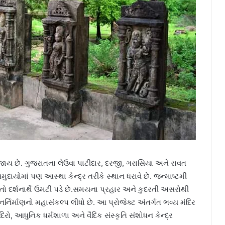
ૂજાય છે. ગુજરાતના લેઉવા પાટીદાર, દરજી, ગરાસિયા અને રાવત
દાયોમાં પણ આસ્થા કેન્દ્ર તરીકે સ્થાન ધરાવે છે. જન્માષ્ટમી
તો દર્શનાર્થે ઉમટી પડે છે.સમયના પ્રહાર અને કુદરતી અસરોથી
નિર્માણનો મહાસંકલ્પ લીધો છે. આ પ્રોજેક્ટ અંતર્ગત ભવ્ય મંદિર
િરો, આધુનિક ધર્મશાળા અને વૈદિક સંસ્કૃતિ સંશોધન કેન્દ્ર