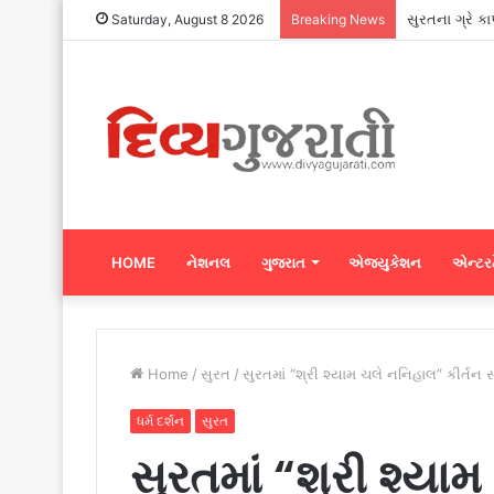
સુરતના ગ્રે ક
Saturday, August 8 2026
Breaking News
HOME
નેશનલ
ગુજરાત
એજ્યુકેશન
એન્ટરટ
Home
/
સુરત
/
સુરતમાં “શ્રી શ્યામ ચલે નનિહાલ” કીર્તન 
ધર્મ દર્શન
સુરત
સુરતમાં “શ્રી શ્યા