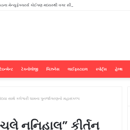
ાપડના મેન્યુફેક્ચરર્સ કોઈપણ મધ્યસ્થી વગર સીધા જ શ્રીલંકાના આધુનિક ગારમેન્ટ યુ
ેઇન્મેન્ટ
ટેકનોલોજી
બિઝનેસ
લાઈફસ્ટાઇલ
સ્પોર્ટ્સ
હેલ્થ
સંધ્યા સાથે કલેશ્વરી ધામના પુનર્જાગરણનો મહાસંકલ્પ
મ ચલે નનિહાલ” કીર્તન