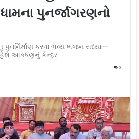
રી ધામના પુનર્જાગરણનો
 પુનર્નિર્માણ કરવા ભવ્ય ભજન સંધ્યા—
ે આકર્ષણનું કેન્દ્ર
0