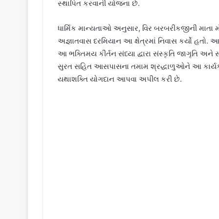
સ્થાપિત કરવાની યોજના છે.
ધાર્મિક માન્યતાઓ અનુસાર, વિર બરબરીકજીની માતા 
અજ્ઞાતવાસ દરમિયાન આ ક્ષેત્રમાં નિવાસ કર્યો હતો.
આ ભક્તિમય કીર્તન સંધ્યા દ્વારા સંસ્કૃતિ જાગૃતિ 
સુરત સહિત આસપાસના તમામ શ્રદ્ધાળુઓને આ કાર્યક્
યથાશક્તિ યોગદાન આપવા અપીલ કરી છે.