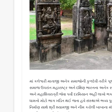
માં કલેશ્વરી માતાજી અનેક સમાજોની કુળદેવી તરીકે પ
સમાજ ઉપરાંત મહારાષ્ટ્ર અને દક્ષિણ ભારતના અનેક સમુ
અને મહાશિવરાત્રી જેવા પર્વો દરમિયાન અહીં લાખો ભક્
ધામનો મોટો ભાગ ખંડિત થઈ જતા હવે સંસ્થાએ ભવ્ય પુનર્
નિર્માણ સાથે શ્રી શ્યામજી અને નીમ કરોલી બાબાના મંદ