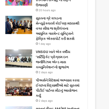
સ્તનપાન સપ્તાહ’ની સફળ
ઉજવણી
20 hours ago
સુરતના ગ્રે કાપડના
મેન્યુફેક્ચરર્સ કોઈપણ મધ્યસ્થી
વગર સીધા જ શ્રીલંકાના
આધુનિક ગારમેન્ટ યુનિટ્સને
ફેબ્રિક એક્સપોર્ટ કરી શકશે
1 day ago
VNSGU ખાતે એક વર્ષીય
‘સર્ટિફિકેટ પ્રોગ્રામ ઇન
જર્નાલિઝમ એન્ડ માસ
કમ્યુનિકેશન’નો શુભારંભ
2 days ago
પીઅર્સને વિદેશમાં અભ્યાસ કરવા
ઈચ્છતા વિદ્યાર્થીઓ માટે સુરતમાં
પીટીઈ પાર્ટનર મીટનું આયોજન
કર્યું
2 days ago
સુરતનું ગૌરવઃ AM/NS Indiaના