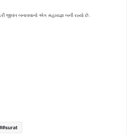
ે ફરી જીવંત બનાવવાનો એક મહાયજ્ઞ બની રહ્યો છે.
#surat