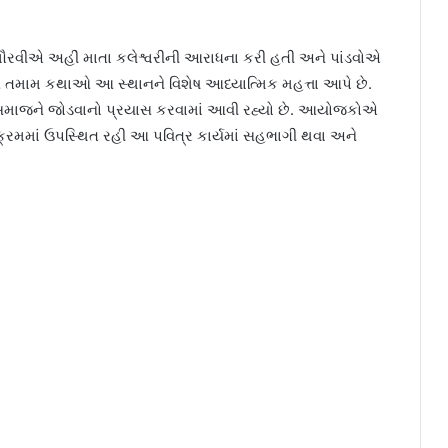
મૌરવીએ અહીં માતા કલેશ્વરીની આરાધના કરી હતી અને પાંડવોએ
 આ તમામ કથાઓ આ સ્થાનને વિશેષ આધ્યાત્મિક મહત્તા આપે છે.
અને સમાજને જોડવાનો પ્રયાસ કરવામાં આવી રહ્યો છે. આયોજકોએ
રમમાં ઉપસ્થિત રહી આ પવિત્ર કાર્યમાં સહભાગી થવા અને