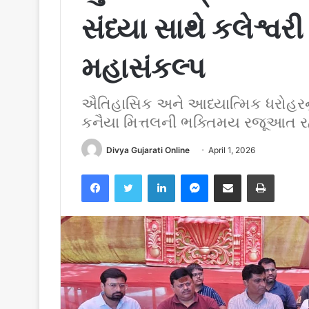
સંધ્યા સાથે કલેશ્વ
મહાસંકલ્પ
ઐતિહાસિક અને આધ્યાત્મિક ધરોહરનું
કનૈયા મિત્તલની ભક્તિમય રજૂઆત રહેશ
Divya Gujarati Online
April 1, 2026
Facebook
Twitter
LinkedIn
Messenger
Share via Email
Print