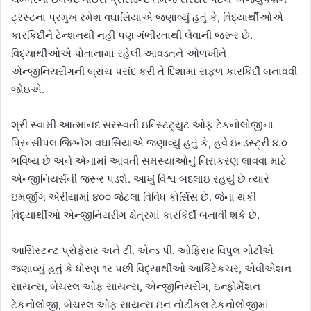
ટ્રસ્ટના પ્રમુખ રમેશ વઘાસિયાએ જણાવ્યું હતું કે, વિદ્યાર્થીઓએ
કારકિર્દીને ટેન્શનથી નહીં પણ ગંભીરતાથી લેવાની જરૂર છે.
વિદ્યાર્થીઓએ પોતાનામાં રહેલી આવડતને ઓળખીને
એન્જીનિયરીંગની બ્રાંચ પસંદ કરી તે દિશામાં સફળ કારકિર્દી બનાવવી
જોઇએ.
શ્રી સ્વામી આત્માનંદ સરસ્વતી ઇન્સ્ટિટ્‌યુટ ઓફ ટેકનોલોજીના
પ્રિન્સીપલ જિગ્નેશ વઘાસિયાએ જણાવ્યું હતું કે, હવે ઇન્ડસ્ટ્રી ૪.૦
ભવિષ્ય છે અને એનામાં આવતી સમસ્યાઓનું નિરાકરણ લાવવા માટે
એન્જીનિયર્સની જરૂર પડશે. આખું વિશ્વ બદલાઇ રહયું છે ત્યારે
ઇમર્જીંગ એરીયામાં ૪૦૦ જેટલા વિવિધ કોર્સિસ છે. જેના થકી
વિદ્યાર્થીઓ એન્જીનિયરીંગ ક્ષેત્રમાં કારકિર્દી બનાવી શકે છે.
આસિસ્ટન્ટ પ્રોફેસર અને ટી. એન્ડ પી. ઓફિસર વિપુલ ગોટીએ
જણાવ્યું હતું કે ધોરણ ૧ર પછી વિદ્યાર્થીઓ આર્કિટેકચર, એવીએશન
સાયન્સ, બેચરલ ઓફ સાયન્સ, એન્જીનિયરીંગ, ઇન્ફોર્મેશન
ટેકનોલોજી, બેચરલ ઓફ સાયન્સ ઇન નોટીકલ ટેકનોલોજીમાં