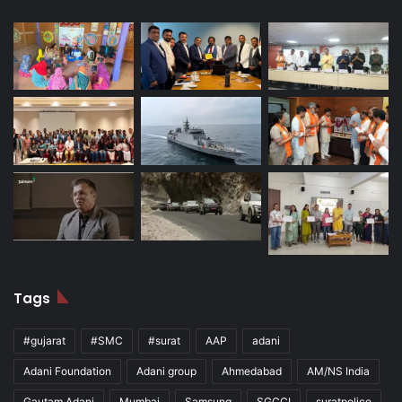
Tags
#gujarat
#SMC
#surat
AAP
adani
Adani Foundation
Adani group
Ahmedabad
AM/NS India
Gautam Adani
Mumbai
Samsung
SGCCI
suratpolice