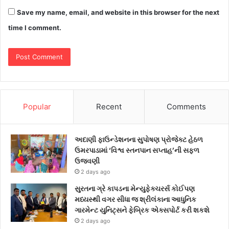
Save my name, email, and website in this browser for the next
time I comment.
Popular
Recent
Comments
અદાણી ફાઉન્ડેશનના સુપોષણ પ્રોજેક્ટ હેઠળ
ઉમરપાડામાં ‘વિશ્વ સ્તનપાન સપ્તાહ’ની સફળ
ઉજવણી
2 days ago
સુરતના ગ્રે કાપડના મેન્યુફેક્ચરર્સ કોઈપણ
મધ્યસ્થી વગર સીધા જ શ્રીલંકાના આધુનિક
ગારમેન્ટ યુનિટ્સને ફેબ્રિક એક્સપોર્ટ કરી શકશે
2 days ago