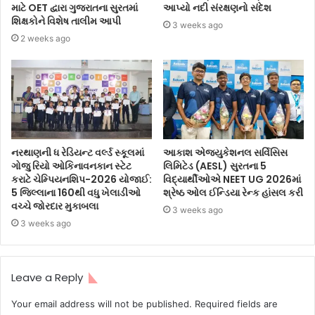
માટે OET દ્વારા ગુજરાતના સુરતમાં
આપ્યો નદી સંરક્ષણનો સંદેશ
શિક્ષકોને વિશેષ તાલીમ આપી
3 weeks ago
2 weeks ago
નરથાણની ધ રેડિયન્ટ વર્લ્ડ સ્કૂલમાં
આકાશ એજ્યુકેશનલ સર્વિસિસ
ગોજુ રિયો ઓકિનાવનકાન સ્ટેટ
લિમિટેડ (AESL) સુરતના 5
કરાટે ચેમ્પિયનશિપ-2026 યોજાઈ:
વિદ્યાર્થીઓએ NEET UG 2026માં
5 જિલ્લાના 160થી વધુ ખેલાડીઓ
શ્રેષ્ઠ ઓલ ઈન્ડિયા રેન્ક હાંસલ કરી
વચ્ચે જોરદાર મુકાબલા
3 weeks ago
3 weeks ago
Leave a Reply
Your email address will not be published.
Required fields are