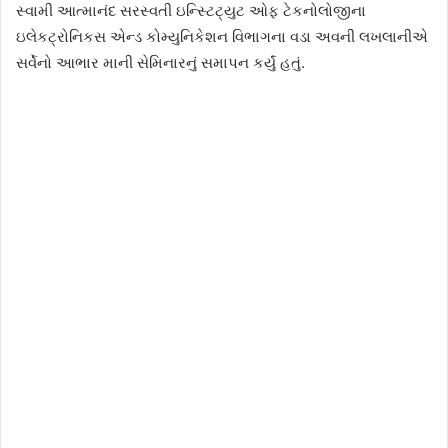
સ્વામી આત્માનંદ સરસ્વતી ઇન્સ્ટિટ્‌યુટ ઓફ ટેકનોલોજીના
ઇલેકટ્રોનિકસ એન્ડ કોમ્યુનિકેશન વિભાગના વડા અવની લખલાનીએ
સર્વેનો આભાર માની સેમિનારનું સમાપન કર્યું હતું.