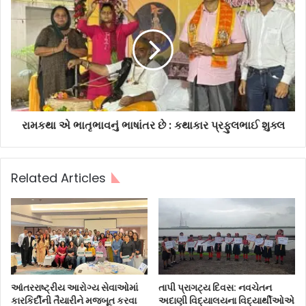
રામકથા એ ભાતૃભાવનું ભાષાંતર છે : કથાકાર પ્રફુલભાઈ શુક્લ
Related Articles
આંતરરાષ્ટ્રીય આરોગ્ય સેવાઓમાં
તાપી પ્રાગટ્ય દિવસ: નવચેતન
કારકિર્દીની તૈયારીને મજબૂત કરવા
અદાણી વિદ્યાલયના વિદ્યાર્થીઓએ