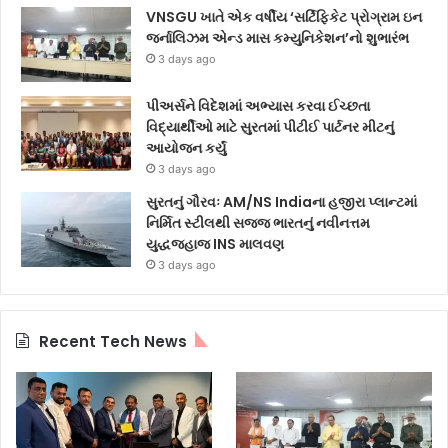
VNSGU ખાતે એક વર્ષીય ‘સર્ટિફિકેટ પ્રોગ્રામ ઇન
જર્નાલિઝમ એન્ડ માસ કમ્યુનિકેશન’નો શુભારંભ
3 days ago
પીઅર્સને વિદેશમાં અભ્યાસ કરવા ઈચ્છતા
વિદ્યાર્થીઓ માટે સુરતમાં પીટીઈ પાર્ટનર મીટનું
આયોજન કર્યું
3 days ago
સુરતનું ગૌરવઃ AM/NS Indiaના હજીરા પ્લાન્ટમાં
નિર્મિત સ્ટીલથી સજ્જ ભારતનું નવીનત્તમ
યુદ્ધજહાજ INS માલવણ
3 days ago
Recent Tech News