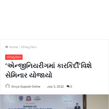
Home
/
એજ્યુકેશન
એજ્યુકેશન
‘એન્જીનિયરીંગમાં કારકિર્દી’વિશે
સેમિનાર યોજાયો
Divya Gujarati Online
July 5, 2022
0