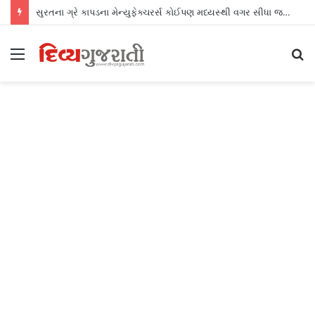
સુરતના ગ્રે કાપડના મેન્યુફેક્ચરર્સ કોઈપણ મધ્યસ્થી વગર સીધા જ શ્રીલંકાના આધુનિક ગારમેન્ટ યુનિટ્સને ફેબ્રિક એક્સપોર્ટ કરી શકશે
Menu
S
fo