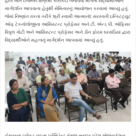
હોલ ખાતે ઇજનેરી ક્ષેત્રમાં કારકિર્દી બનાવવા માંગતા વિદ્યાર્થીઓને
માર્ગદર્શન આપવાના હેતુથી સેમિનારનું આયોજન કરવામાં આવ્યું હતું.
જેમાં નિષ્ણાંત વકતા તરીકે શ્રી સ્વામી આત્માનંદ સરસ્વતી ઇન્સ્ટિટ્‌યુટ
ઓફ ટેકનોલોજીના આસિસ્ટન્ટ પ્રોફેસર અને ટી. એન્ડ પી. ઓફિસર
વિપુલ ગોટી અને આસિસ્ટન્ટ પ્રોફેસર અને ડીન ફોરમ ધરસંડિયા દ્વારા
વિદ્યાર્થીઓને મહત્વનું માર્ગદર્શન આપવામાં આવ્યું હતું.
ચેમ્બરના ઇલેકટ વાઇસ પ્રેસિડેન્ટ તેમજ સરદાર પટેલ એજ્યુકેશન