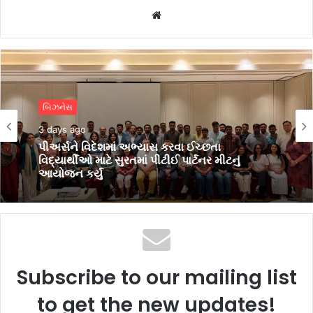
Website
એજ્યુકેશન
4 days ago
બિઝનેસ
વિદ્યાર્થીઓમાં ભારતીય સંસ્કૃતિ, સાહિત્યિક
3 days ago
અભિવ્યક્તિ, સર્જનાત્મકતા ઉજાગર કરવા VNSGU
ખાતે વિવિધ સ્પર્ધાઓ યોજાઈ
પીઅર્સને વિદેશમાં અભ્યાસ કરવા ઈચ્છતા
વિદ્યાર્થીઓ માટે સુરતમાં પીટીઈ પાર્ટનર મીટનું
આયોજન કર્યું
Subscribe to our mailing list
to get the new updates!