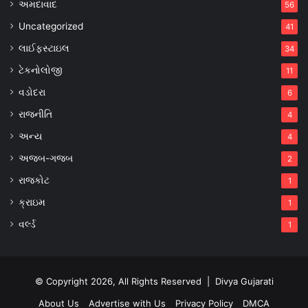
અમદાવાદ
56
Uncategorized
41
લાઈફસ્ટાઇલ
34
ટેકનોલોજી
11
વડોદરા
6
રાજનીતિ
4
અન્ય
4
અજબ-ગજબ
2
રાજકોટ
1
ક્રાઇમ
1
વર્લ્ડ
1
© Copyright 2026, All Rights Reserved |
Divya Gujarati
About Us
Advertise with Us
Privacy Policy
DMCA