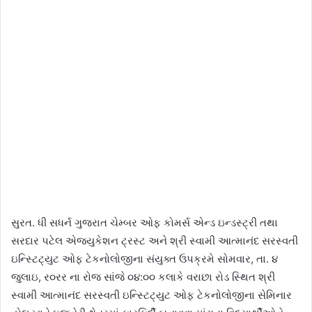
સુરત. ધી સધર્ન ગુજરાત ચેમ્બર ઓફ કોમર્સ એન્ડ ઇન્ડસ્ટ્રી તથા
સરદાર પટેલ એજ્યુકેશન ટ્રસ્ટ અને શ્રી સ્વામી આત્માનંદ સરસ્વતી
ઇન્સ્ટિટ્‌યુટ ઓફ ટેકનોલોજીના સંયુક્ત ઉપક્રમે સોમવાર, તા. ૪
જુલાઇ, ર૦રર ના રોજ સાંજે ૦૪:૦૦ કલાકે વરાછા રોડ સ્થિત શ્રી
સ્વામી આત્માનંદ સરસ્વતી ઇન્સ્ટિટ્‌યુટ ઓફ ટેકનોલોજીના સેમિનાર