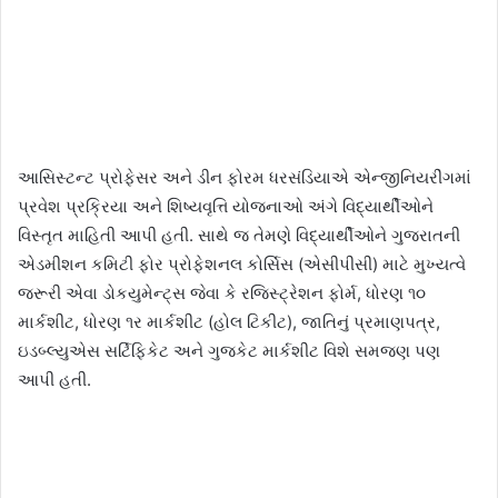
આસિસ્ટન્ટ પ્રોફેસર અને ડીન ફોરમ ધરસંડિયાએ એન્જીનિયરીંગમાં
પ્રવેશ પ્રક્રિયા અને શિષ્યવૃત્તિ યોજનાઓ અંગે વિદ્યાર્થીઓને
વિસ્તૃત માહિતી આપી હતી. સાથે જ તેમણે વિદ્યાર્થીઓને ગુજરાતની
એડમીશન કમિટી ફોર પ્રોફેશનલ કોર્સિસ (એસીપીસી) માટે મુખ્યત્વે
જરૂરી એવા ડોકયુમેન્ટ્‌સ જેવા કે રજિસ્ટ્રેશન ફોર્મ, ધોરણ ૧૦
માર્કશીટ, ધોરણ ૧ર માર્કશીટ (હોલ ટિકીટ), જાતિનું પ્રમાણપત્ર,
ઇડબ્લ્યુએસ સર્ટિફિકેટ અને ગુજકેટ માર્કશીટ વિશે સમજણ પણ
આપી હતી.