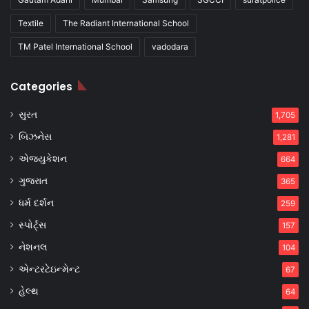
Textile
The Radiant International School
TM Patel International School
vadodara
Categories
સુરત
1,705
બિઝનેસ
1,281
એજ્યુકેશન
664
ગુજરાત
365
ધર્મ દર્શન
259
સ્પોર્ટ્સ
157
નેશનલ
104
એન્ટરટેઇન્મેન્ટ
67
હેલ્થ
64