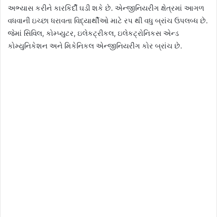
અભ્યાસ કરીને કારકિર્દી ઘડી શકે છે. એન્જીનિયરીંગ ક્ષેત્રમાં આગળ
વધવાની ઇચ્છા ધરાવતા વિદ્યાર્થીઓ માટે રપ થી વધુ બ્રાંચ ઉપલબ્ધ છે.
જેમાં સિવિલ, કોમ્પ્યુટર, ઇલેકટ્રીકલ, ઇલેકટ્રોનિકસ એન્ડ
કોમ્યુનિકેશન અને મિકેનિકલ એન્જીનિયરીંગ કોર બ્રાંચ છે.