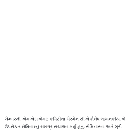
ચેમ્બરની એમએસએમઇ કમિટીના ચેરમેન સીએ શૈલેષ લાખનકીયાએ
ઉપરોકત સેમિનારનું સમગ્ર સંચાલન કર્યું હતું. સેમિનારના અંતે શ્રી