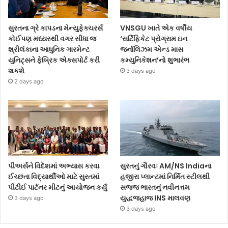
સુરતના ગ્રે કાપડના મેન્યુફેક્ચરર્સ
VNSGU ખાતે એક વર્ષીય
કોઈપણ મધ્યસ્થી વગર સીધા જ
‘સર્ટિફિકેટ પ્રોગ્રામ ઇન
શ્રીલંકાના આધુનિક ગારમેન્ટ
જર્નાલિઝમ એન્ડ માસ
યુનિટ્સને ફેબ્રિક એક્સપોર્ટ કરી
કમ્યુનિકેશન’નો શુભારંભ
શકશે
3 days ago
2 days ago
પીઅર્સને વિદેશમાં અભ્યાસ કરવા
સુરતનું ગૌરવઃ AM/NS Indiaના
ઈચ્છતા વિદ્યાર્થીઓ માટે સુરતમાં
હજીરા પ્લાન્ટમાં નિર્મિત સ્ટીલથી
પીટીઈ પાર્ટનર મીટનું આયોજન કર્યું
સજ્જ ભારતનું નવીનત્તમ
યુદ્ધજહાજ INS માલવણ
3 days ago
3 days ago