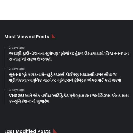
Most Viewed Posts
2 days ago
અદાણી ફાઉન્ડેશનના સુપોષણ પ્રોજેક્ટ હેઠળ ઉમરપાડામાં ‘વિશ્વ સ્તનપાન
સપ્તાહ’ની સફળ ઉજવણી
2 days ago
સુરતના ગ્રે કાપડના મેન્યુફેક્ચરર્સ કોઈપણ મધ્યસ્થી વગર સીધા જ
શ્રીલંકાના આધુનિક ગારમેન્ટ યુનિટ્સને ફેબ્રિક એક્સપોર્ટ કરી શકશે
3 days ago
VNSGU ખાતે એક વર્ષીય ‘સર્ટિફિકેટ પ્રોગ્રામ ઇન જર્નાલિઝમ એન્ડ માસ
કમ્યુનિકેશન’નો શુભારંભ
Last Modified Posts