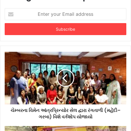
Enter
your
Email
address
ચેમ્બરના વિમેન આંત્રપ્રિન્યોર સેલ દ્વારા રંગતાળી (મહેંદી–
ગરબા) વિશે વર્કશોપ યોજાયો