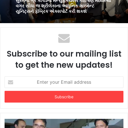
પીઅર્સને વિદેશમાં અભ્યાસ કરવા ઈચ્છતા
12 hours ago
વિદ્યાર્થીઓ માટે સુરતમાં પીટીઈ પાર્ટનર મીટનું
આયોજન કર્યું
સુરતના ગ્રે કાપડના મેન્યુફેક્ચરર્સ કોઈપણ મધ્યસ્થી
વગર સીધા જ શ્રીલંકાના આધુનિક ગારમેન્ટ
યુનિટ્સને ફેબ્રિક એક્સપોર્ટ કરી શકશે
Subscribe to our mailing list
to get the new updates!
Enter
your
Email
address