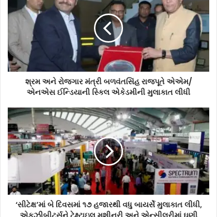
શ્રમ અને રોજગાર મંત્રી બળવંતસિંહ રાજપૂતે એએમ/
એનએસ ઈન્ડિયાની સ્કિલ એકેડમીની મુલાકાત લીધી
‘સીટેક્ષ’માં બે દિવસમાં ૧૭ હજારથી વધુ બાયર્સે મુલાકાત લીધી,
એકઝીબીટર્સને ટેક્ષ્ટાઇલ મશીનરી અને એન્સીલરીમાં ઘણી