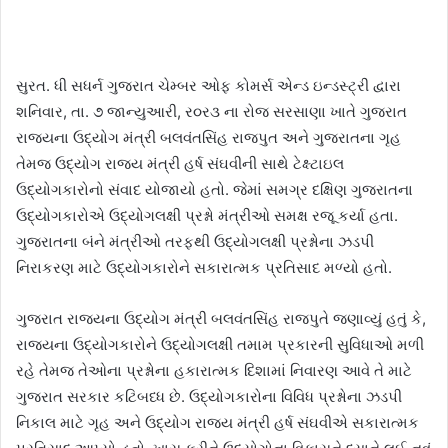
સુરત. ધી સધર્ન ગુજરાત ચેમ્બર ઓફ કોમર્સ એન્ડ ઇન્ડસ્ટ્રી દ્વારા
શનિવાર, તા. ૭ જાન્યુઆરી, ર૦ર૩ ના રોજ સરસાણા ખાતે ગુજરાત
રાજ્યના ઉદ્યોગ મંત્રી બલવંતસિંહ રાજપુત અને ગુજરાતના ગૃહ
તેમજ ઉદ્યોગ રાજ્ય મંત્રી હર્ષ સંઘવીની સાથે ટેક્ષ્ટાઇલ
ઉદ્યોગકારોનો સંવાદ યોજાયો હતો. જેમાં સમગ્ર દક્ષિણ ગુજરાતના
ઉદ્યોગકારોએ ઉદ્યોગલક્ષી પ્રશ્નો મંત્રીઓ સમક્ષ રજૂ કર્યા હતા.
ગુજરાતના બંને મંત્રીઓ તરફથી ઉદ્યોગલક્ષી પ્રશ્નોના ઝડપી
નિરાકરણ માટે ઉદ્યોગકારોને સકારાત્મક પ્રતિસાદ મળ્યો હતો.
ગુજરાત રાજ્યના ઉદ્યોગ મંત્રી બલવંતસિંહ રાજપુતે જણાવ્યું હતું કે,
રાજ્યના ઉદ્યોગકારોને ઉદ્યોગલક્ષી તમામ પ્રકારની સુવિધાઓ મળી
રહે તેમજ તેઓના પ્રશ્નોના હકારાત્મક દિશામાં નિવારણ આવે તે માટે
ગુજરાત સરકાર કટિબધ્ધ છે. ઉદ્યોગકારોના વિવિધ પ્રશ્નોના ઝડપી
નિકાલ માટે ગૃહ અને ઉદ્યોગ રાજ્ય મંત્રી હર્ષ સંઘવીએ સકારાત્મક