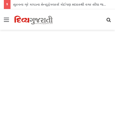
સુરતના ગ્રે કાપડના મેન્યુફેક્ચરર્સ કોઈપણ મધ્યસ્થી વગર સીધા જ શ્રીલંકાના આધુનિક ગારમેન્ટ યુનિટ્સને ફેબ્રિક એક્સપોર્ટ કરી શકશે
Menu
S
fo