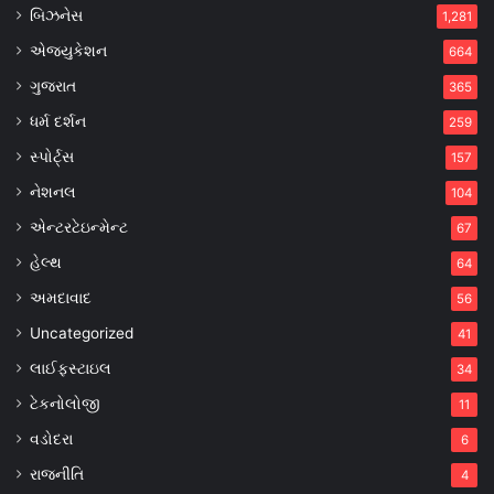
બિઝનેસ
1,281
એજ્યુકેશન
664
ગુજરાત
365
ધર્મ દર્શન
259
સ્પોર્ટ્સ
157
નેશનલ
104
એન્ટરટેઇન્મેન્ટ
67
હેલ્થ
64
અમદાવાદ
56
Uncategorized
41
લાઈફસ્ટાઇલ
34
ટેકનોલોજી
11
વડોદરા
6
રાજનીતિ
4