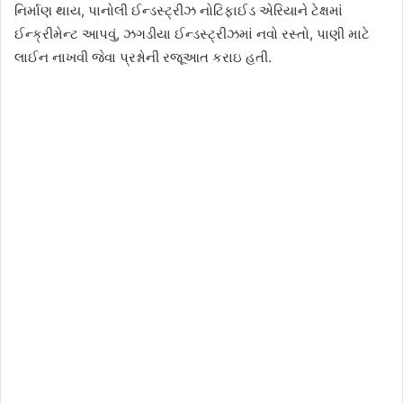
નિર્માણ થાય, પાનોલી ઈન્ડસ્ટ્રીઝ નોટિફાઈડ એરિયાને ટેક્ષમાં
ઈન્ક્રીમેન્ટ આપવું, ઝગડીયા ઈન્ડસ્ટ્રીઝમાં નવો રસ્તો, પાણી માટે
લાઈન નાખવી જેવા પ્રશ્નોની રજૂઆત કરાઇ હતી.