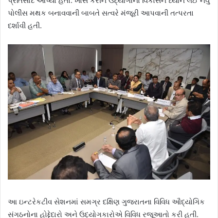
પ્રતિસાદ આપ્યો હતો. ખાસ કરીને ઉદ્યોગોના વિકાસને ધ્યાને લઈ નવું
પોલીસ મથક બનાવવાની બાબતે સત્વરે મંજૂરી આપવાની તત્પરતા
દર્શાવી હતી.
આ ઇન્ટરેકટીવ સેશનમાં સમગ્ર દક્ષિણ ગુજરાતના વિવિધ ઔદ્યોગિક
સંગઠનોના હોદ્દેદારો અને ઉદ્યોગકારોએ વિવિધ રજૂઆતો કરી હતી.