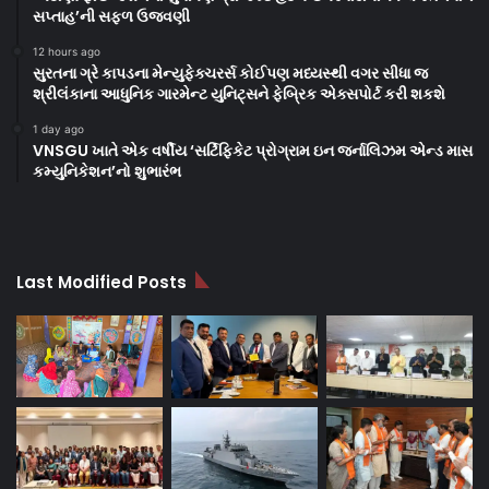
સપ્તાહ’ની સફળ ઉજવણી
12 hours ago
સુરતના ગ્રે કાપડના મેન્યુફેક્ચરર્સ કોઈપણ મધ્યસ્થી વગર સીધા જ
શ્રીલંકાના આધુનિક ગારમેન્ટ યુનિટ્સને ફેબ્રિક એક્સપોર્ટ કરી શકશે
1 day ago
VNSGU ખાતે એક વર્ષીય ‘સર્ટિફિકેટ પ્રોગ્રામ ઇન જર્નાલિઝમ એન્ડ માસ
કમ્યુનિકેશન’નો શુભારંભ
Last Modified Posts