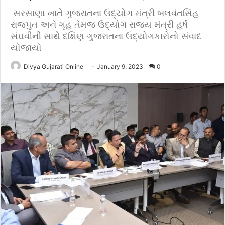
સરસાણા ખાતે ગુજરાતના ઉદ્યોગ મંત્રી બલવંતસિંહ
રાજપુત અને ગૃહ તેમજ ઉદ્યોગ રાજ્ય મંત્રી હર્ષ
સંઘવીની સાથે દક્ષિણ ગુજરાતના ઉદ્યોગકારોનો સંવાદ
યોજાયો
Divya Gujarati Online
January 9, 2023
0