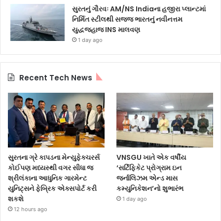
સુરતનું ગૌરવઃ AM/NS Indiaના હજીરા પ્લાન્ટમાં
નિર્મિત સ્ટીલથી સજ્જ ભારતનું નવીનત્તમ
યુદ્ધજહાજ INS માલવણ
1 day ago
Recent Tech News
સુરતના ગ્રે કાપડના મેન્યુફેક્ચરર્સ
VNSGU ખાતે એક વર્ષીય
કોઈપણ મધ્યસ્થી વગર સીધા જ
‘સર્ટિફિકેટ પ્રોગ્રામ ઇન
શ્રીલંકાના આધુનિક ગારમેન્ટ
જર્નાલિઝમ એન્ડ માસ
યુનિટ્સને ફેબ્રિક એક્સપોર્ટ કરી
કમ્યુનિકેશન’નો શુભારંભ
શકશે
1 day ago
12 hours ago