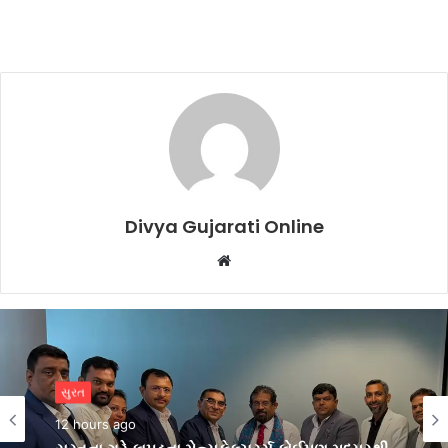
Divya Gujarati Online
Website
બિઝનેસ
1 day ago
સુરત