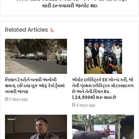
સારી ઇન્કવાયરી જનરેટ થઇ
Related Articles
નિસાન ટેક્ટોને બતાવી અનોખી
એવોર ઇલેક્ટ્રિકે EX લોન્ચ કરી, જે
ક્ષમતા, ઇન્ડિયા બુક ઑફ રેકોર્ડ્સમાં
તેની પ્રથમ ઇલેક્ટ્રિક મોટરસાઇકલ
બનાવી જગ્યા
છે અને તેની કિંમત Rs.
1,24,999થી શરૂ થાય છે
2 days ago
3 days ago