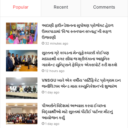
Popular
Recent
Comments
અદાણી ફાઉન્ડેશનના સુપોષણ પ્રોજેક્ટ હેઠળ
ઉમરપાડામાં ‘વિશ્વ સ્તનપાન સપ્તાહ’ની સફળ
ઉજવણી
32 minutes ago
સુરતના ગ્રે કાપડના મેન્યુફેક્ચરર્સ કોઈપણ
મધ્યસ્થી વગર સીધા જ શ્રીલંકાના આધુનિક
ગારમેન્ટ યુનિટ્સને ફેબ્રિક એક્સપોર્ટ કરી શકશે
12 hours ago
VNSGU ખાતે એક વર્ષીય ‘સર્ટિફિકેટ પ્રોગ્રામ ઇન
જર્નાલિઝમ એન્ડ માસ કમ્યુનિકેશન’નો શુભારંભ
1 day ago
પીઅર્સને વિદેશમાં અભ્યાસ કરવા ઈચ્છતા
વિદ્યાર્થીઓ માટે સુરતમાં પીટીઈ પાર્ટનર મીટનું
આયોજન કર્યું
1 day ago