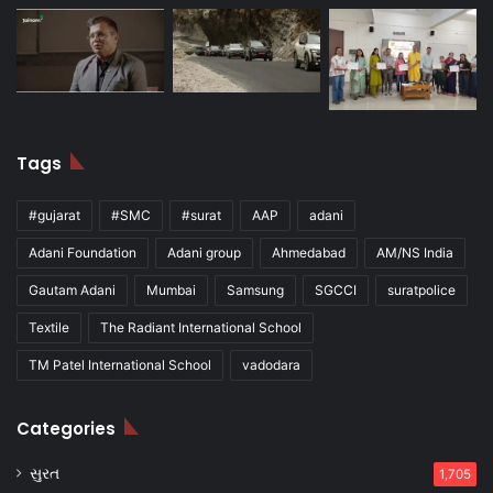
Tags
#gujarat
#SMC
#surat
AAP
adani
Adani Foundation
Adani group
Ahmedabad
AM/NS India
Gautam Adani
Mumbai
Samsung
SGCCI
suratpolice
Textile
The Radiant International School
TM Patel International School
vadodara
Categories
સુરત
1,705