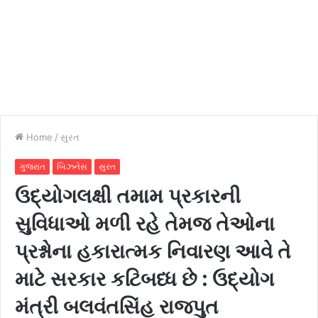
Home
/
સુરત
ગુજરાત
બિઝનેસ
સુરત
ઉદ્યોગલક્ષી તમામ પ્રકારની
સુવિધાઓ મળી રહે તેમજ તેઓના
પ્રશ્નોના હકારાત્મક નિવારણ આવે તે
માટે સરકાર કટિબધ્ધ છે : ઉદ્યોગ
મંત્રી બલવંતસિંહ રાજપુત