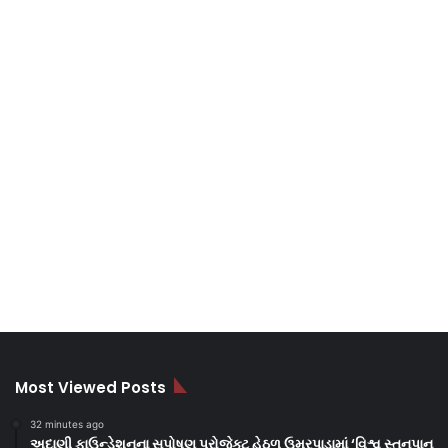
Most Viewed Posts
32 minutes ago
અદાણી ફાઉન્ડેશનના સુપોષણ પ્રોજેક્ટ હેઠળ ઉમરપાડામાં ‘વિશ્વ સ્તનપાન