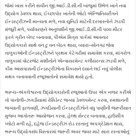
જેમાં ખાસ કરીને સચીન જી.આઈ.ડી.સી.ની બાજુમાં ઉંભેળ ખાતે નવા
ઉદ્યોગ ડેવલપ થાય, ઈચ્છાપોર ખાતેની ઓટો એન્જિનિયરીંગને
ઈન્ડસ્ટ્રીઝની માન્યતા મળે, નવા યુનિટો માટેની દરખાસ્તોને ઝડપી
મંજૂરી મળે, પર્યાવરણને અનુલક્ષીને જી.આઈ.ડી.સી.ની પ૦૦ મીટર
ફરતે ગ્રીન બેલ્ટ બનાવવા, પીએમ મિત્રા પાર્કમાં આવનાર
ઉદ્યોગકારો સાથે વન ટુ વન બેઠક થાય, વ્યારા–સોનગઢ જેવા
તાલુકાઓની ઈન્ડસ્ટ્રીઝને પ્રથમ કેટેગરીમાં સમાવેશ કરવા, માંગરોળ
તાલુકામાં વોટરજેટ મશીનોને એન્વાયરમેન્ટ કલીયરન્સ ઝડપી મળે,
કીમ આસપાસની ઈન્ડસ્ટ્રીઝોના વિકાસને ધ્યાને લઈ નવું પોલીસ
મથક બનાવવાની રજૂઆતોનો સમાવેશ થયો હતો.
ભરૂચ–અંકલેશ્વરના ઉદ્યોગકારોની રજૂઆતો ઉપર એક નજર કરીએ
તો પાનોલી–ઝગડીયામાં રેસિડેન્ટ જગ્યા ડેવલપમેન્ટ કરવા, સ્મશાનની
જગ્યાની ફાળવણી, ઝગડિયાની ઈન્ડસ્ટ્રીઝોને વધુ પાણીની જરૂરીયાત
મુજબ આગોતરૂ આયોજન કરવા, હેલ્થ સેન્ટર બનાવવા, હાઉસીંગ
પ્લોટો મળી રહે, દહેજ ઈન્ડસ્ટ્રીઝ રોડ રસ્તાનું અપગ્રેડેશન થાય,
ભરૂચ ઉદ્યોગસંધ વિસ્તારમાં જરૂરી અવર જવર માટે સારા રસ્તાઓનું