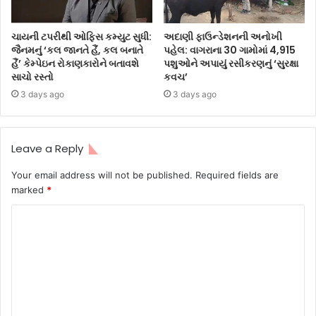
ચાયની ટપરીથી ઓફિસ કમ્યુટ સુધી:
અદાણી ફાઉન્ડેશનની અનોખી
જૈનમનું ‘કલ જાનતે હૈં, કલ બનાતે
પહેલ: વાગરાના 30 ગામોમાં 4,915
હૈં’ કેમ્પેઇન રોકાણકારોને બતાવશે
પશુઓને અપાયું રસીકરણનું ‘સુરક્ષા
સાચો રસ્તો
કવચ’
3 days ago
3 days ago
Leave a Reply
Your email address will not be published.
Required fields are
marked
*