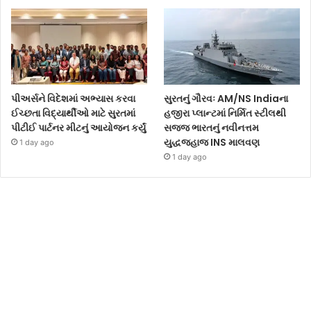
પીઅર્સને વિદેશમાં અભ્યાસ કરવા
સુરતનું ગૌરવઃ AM/NS Indiaના
ઈચ્છતા વિદ્યાર્થીઓ માટે સુરતમાં
હજીરા પ્લાન્ટમાં નિર્મિત સ્ટીલથી
પીટીઈ પાર્ટનર મીટનું આયોજન કર્યું
સજ્જ ભારતનું નવીનત્તમ
યુદ્ધજહાજ INS માલવણ
1 day ago
1 day ago