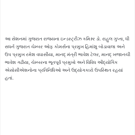
આ સેશનમાં ગુજરાત રાજ્યના ઇન્ડસ્ટ્રીઝ કમિશ્નર ડો. રાહુલ ગુપ્તા, ધી
સધર્ન ગુજરાત ચેમ્બર ઓફ કોમર્સના પ્રમુખ હિમાંશુ બોડાવાલા અને
ઉપ પ્રમુખ રમેશ વઘાસીયા, માનદ્‌ મંત્રી ભાવેશ ટેલર, માનદ્‌ ખજાનચી
ભાવેશ ગઢીયા, ચેમ્બરના ભૂતપૂર્વ પ્રમુખો અને વિવિધ ઔદ્યોગિક
એસોસીએશનોના પ્રતિનિધિઓ અને ઉદ્યોગકારો ઉપસ્થિત રહયાં
હતાં.