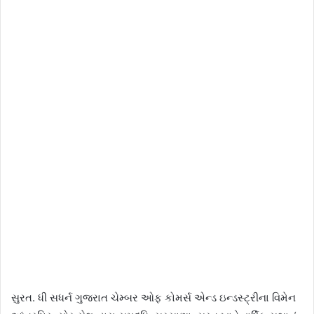
સુરત. ધી સધર્ન ગુજરાત ચેમ્બર ઓફ કોમર્સ એન્ડ ઇન્ડસ્ટ્રીના વિમેન