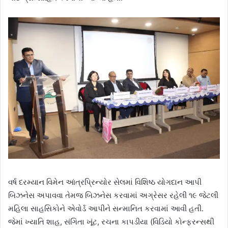
વર્ષ દરમ્યાન વિમેન આંત્રપ્રિન્યોર સેલમાં વિશિષ્ઠ યોગદાન આપી
બિઝનેસ અપાવવા તેમજ બિઝનેસ કરવામાં અગ્રેસર રહેલી ૧૯ જેટલી
મહિલા સાહસિકોને એવોર્ડ આપીને સન્માનિત કરવામાં આવી હતી.
જેમાં ખ્યાતિ શાહ, સંગિતા ખૂંટ, રચના કાપડીયા (વિડિયો કોન્ફરન્સથી