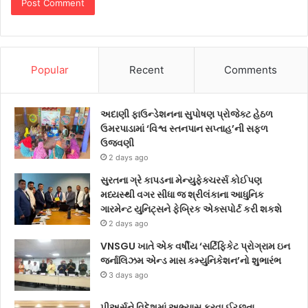
Popular
Recent
Comments
અદાણી ફાઉન્ડેશનના સુપોષણ પ્રોજેક્ટ હેઠળ
ઉમરપાડામાં ‘વિશ્વ સ્તનપાન સપ્તાહ’ની સફળ
ઉજવણી
2 days ago
સુરતના ગ્રે કાપડના મેન્યુફેક્ચરર્સ કોઈપણ
મધ્યસ્થી વગર સીધા જ શ્રીલંકાના આધુનિક
ગારમેન્ટ યુનિટ્સને ફેબ્રિક એક્સપોર્ટ કરી શકશે
2 days ago
VNSGU ખાતે એક વર્ષીય ‘સર્ટિફિકેટ પ્રોગ્રામ ઇન
જર્નાલિઝમ એન્ડ માસ કમ્યુનિકેશન’નો શુભારંભ
3 days ago
પીઅર્સને વિદેશમાં અભ્યાસ કરવા ઈચ્છતા