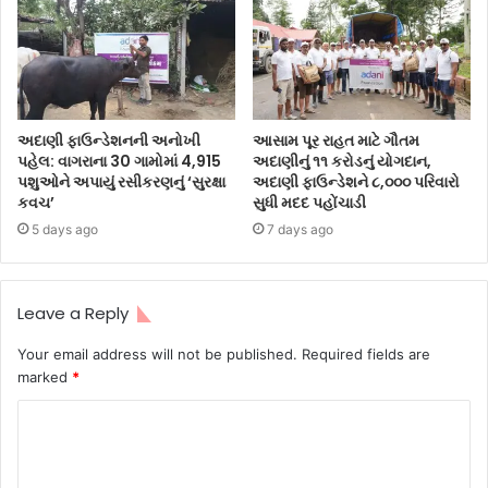
અદાણી ફાઉન્ડેશનની અનોખી
આસામ પૂર રાહત માટે ગૌતમ
પહેલ: વાગરાના 30 ગામોમાં 4,915
અદાણીનું ૧૧ કરોડનું યોગદાન,
પશુઓને અપાયું રસીકરણનું ‘સુરક્ષા
અદાણી ફાઉન્ડેશને ૮,૦૦૦ પરિવારો
કવચ’
સુધી મદદ પહોંચાડી
5 days ago
7 days ago
Leave a Reply
Your email address will not be published.
Required fields are
marked
*