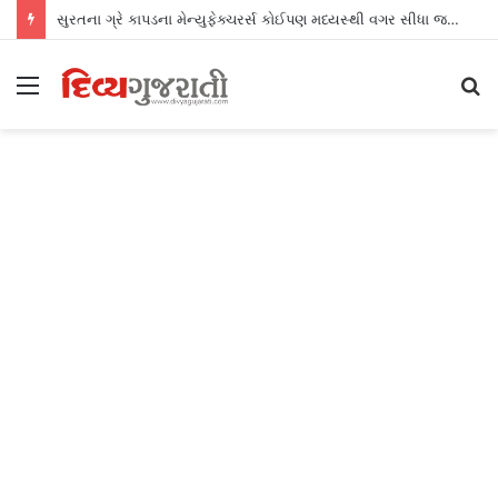
સુરતના ગ્રે કાપડના મેન્યુફેક્ચરર્સ કોઈપણ મધ્યસ્થી વગર સીધા જ શ્રીલંકાના આધુનિક ગારમેન્ટ યુનિટ્સને ફેબ્રિક એક્સપોર્ટ કરી શકશે
Menu
S
fo