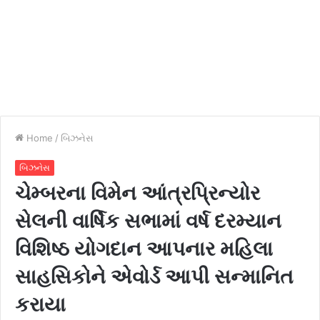
Home
/
બિઝનેસ
બિઝનેસ
ચેમ્બરના વિમેન આંત્રપ્રિન્યોર
સેલની વાર્ષિક સભામાં વર્ષ દરમ્યાન
વિશિષ્ઠ યોગદાન આપનાર મહિલા
સાહસિકોને એવોર્ડ આપી સન્માનિત
કરાયા