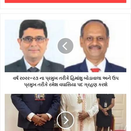
વર્ષ ર૦રર–ર૩ ના પ્રમુખ તરીકે હિમાંશુ બોડાવાલા અને ઉપ
પ્રમુખ તરીકે રમેશ વઘાસિયા પદ ગ્રહણ કરશે