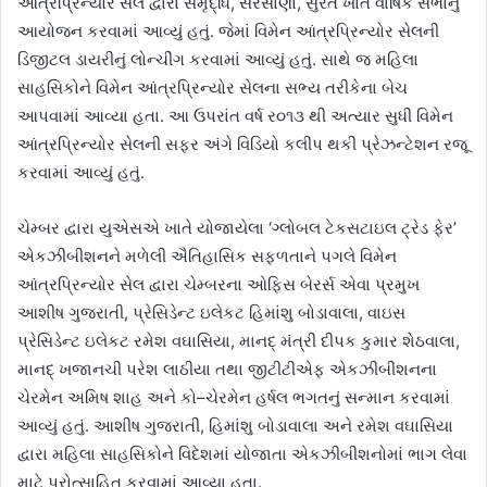
આંત્રપ્રિન્યોર સેલ દ્વારા સમૃદ્ધિ, સરસાણા, સુરત ખાતે વાર્ષિક સભાનું
આયોજન કરવામાં આવ્યું હતું. જેમાં વિમેન આંત્રપ્રિન્યોર સેલની
ડિજીટલ ડાયરીનું લોન્ચીંગ કરવામાં આવ્યું હતું. સાથે જ મહિલા
સાહસિકોને વિમેન આંત્રપ્રિન્યોર સેલના સભ્ય તરીકેના બેચ
આપવામાં આવ્યા હતા. આ ઉપરાંત વર્ષ ર૦૧૩ થી અત્યાર સુધી વિમેન
આંત્રપ્રિન્યોર સેલની સફર અંગે વિડિયો કલીપ થકી પ્રેઝન્ટેશન રજૂ
કરવામાં આવ્યું હતું.
ચેમ્બર દ્વારા યુએસએ ખાતે યોજાયેલા ‘ગ્લોબલ ટેકસટાઇલ ટ્રેડ ફેર’
એકઝીબીશનને મળેલી ઐતિહાસિક સફળતાને પગલે વિમેન
આંત્રપ્રિન્યોર સેલ દ્વારા ચેમ્બરના ઓફિસ બેરર્સ એવા પ્રમુખ
આશીષ ગુજરાતી, પ્રેસિડેન્ટ ઇલેકટ હિમાંશુ બોડાવાલા, વાઇસ
પ્રેસિડેન્ટ ઇલેકટ રમેશ વઘાસિયા, માનદ્‌ મંત્રી દીપક કુમાર શેઠવાલા,
માનદ્‌ ખજાનચી પરેશ લાઠીયા તથા જીટીટીએફ એકઝીબીશનના
ચેરમેન અમિષ શાહ અને કો–ચેરમેન હર્ષલ ભગતનું સન્માન કરવામાં
આવ્યું હતું. આશીષ ગુજરાતી, હિમાંશુ બોડાવાલા અને રમેશ વઘાસિયા
દ્વારા મહિલા સાહસિકોને વિદેશમાં યોજાતા એકઝીબીશનોમાં ભાગ લેવા
માટે પ્રોત્સાહિત કરવામાં આવ્યા હતા.