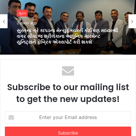
બિઝનેસ
3 days ago
સુરત
પીઅર્સને વિદેશમાં અભ્યાસ કરવા ઈચ્છતા
2 days ago
વિદ્યાર્થીઓ માટે સુરતમાં પીટીઈ પાર્ટનર મીટનું
આયોજન કર્યું
સુરતના ગ્રે કાપડના મેન્યુફેક્ચરર્સ કોઈપણ મધ્યસ્થી
વગર સીધા જ શ્રીલંકાના આધુનિક ગારમેન્ટ
યુનિટ્સને ફેબ્રિક એક્સપોર્ટ કરી શકશે
Subscribe to our mailing list
to get the new updates!
Enter
your
Email
address