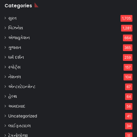
Categories
સુરત
1,705
બિઝનેસ
1,281
એજ્યુકેશન
664
ગુજરાત
365
ધર્મ દર્શન
259
સ્પોર્ટ્સ
157
નેશનલ
104
એન્ટરટેઇન્મેન્ટ
67
હેલ્થ
64
અમદાવાદ
56
Uncategorized
41
લાઈફસ્ટાઇલ
34
ટેકનોલોજી
11