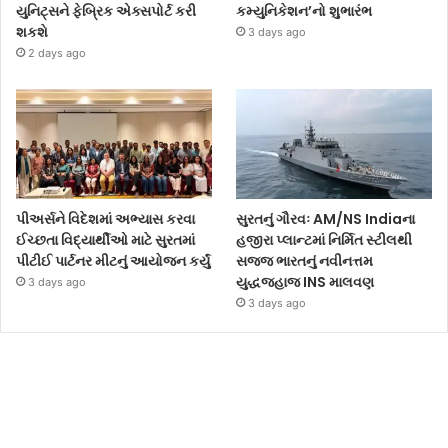
યુનિટ્સને ફેબ્રિક એક્સપોર્ટ કરી
કમ્યુનિકેશન’નો શુભારંભ
શકશે
3 days ago
2 days ago
પીઅર્સને વિદેશમાં અભ્યાસ કરવા
સુરતનું ગૌરવઃ AM/NS Indiaના
ઈચ્છતા વિદ્યાર્થીઓ માટે સુરતમાં
હજીરા પ્લાન્ટમાં નિર્મિત સ્ટીલથી
પીટીઈ પાર્ટનર મીટનું આયોજન કર્યું
સજ્જ ભારતનું નવીનત્તમ
યુદ્ધજહાજ INS માલવણ
3 days ago
3 days ago