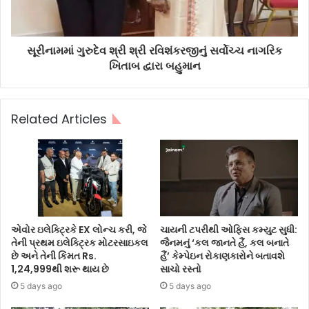
સૂરીનામમાં ગુરુદેવ શ્રી શ્રી રવિશંકરજીનું સર્વોચ્ચ નાગરિક
ખિતાબ દ્વારા બહુમાન
Related Articles
એવોર ઇલેક્ટ્રિકે EX લોન્ચ કરી, જે
ચાયની ટપરીથી ઓફિસ કમ્યુટ સુધી:
તેની પ્રથમ ઇલેક્ટ્રિક મોટરસાઇકલ
જૈનમનું ‘કલ જાનતે હૈં, કલ બનાતે
છે અને તેની કિંમત Rs.
હૈં’ કેમ્પેઇન રોકાણકારોને બતાવશે
1,24,999થી શરૂ થાય છે
સાચો રસ્તો
5 days ago
5 days ago