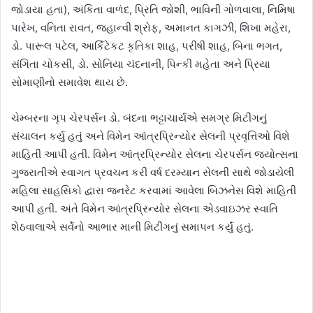
જોડાયા હતા), અંકિતા વાળંદ, પ્રિતિ જોશી, ભાવિની ગોળવાલા, નિમિષા
પારેખ, વનિતા રાવત, જ્હાન્વી શ્રોફ, અમાનત કાગઝી, શિખા મહેરા,
ડો. પારૂલ પટેલ, આર્કિટેકટ કૃતિકા શાહ, પરીષી શાહ, બિના ભગત,
સંગિતા ચોકસી, ડો. સોનિયા ચંદનાની, પિન્કી મહેતા અને પ્રિયા
સોમાણીનો સમાવેશ થાય છે.
ચેમ્બરના ગૃપ ચેરપર્સન ડો. બંદના ભટ્ટાચાર્યએ સમગ્ર મિટીંગનું
સંચાલન કર્યુ હતું અને વિમેન આંત્રપ્રિન્યોર સેલની પ્રવૃત્તિઓ વિશે
માહિતી આપી હતી. વિમેન આંત્રપ્રિન્યોર સેલના ચેરપર્સન જ્યોત્સના
ગુજરાતીએ સ્વાગત પ્રવચન કરી વર્ષ દરમ્યાન સેલની સાથે જોડાયેલી
મહિલા સાહસિકો દ્વારા જનરેટ કરવામાં આવેલા બિઝનેસ વિશે માહિતી
આપી હતી. અંતે વિમેન આંત્રપ્રિન્યોર સેલના એડવાઇઝર સ્વાતિ
શેઠવાલાએ સર્વેનો આભાર માની મિટીંગનું સમાપન કર્યું હતું.