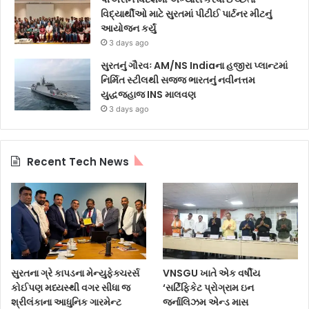
વિદ્યાર્થીઓ માટે સુરતમાં પીટીઈ પાર્ટનર મીટનું
આયોજન કર્યું
3 days ago
સુરતનું ગૌરવઃ AM/NS Indiaના હજીરા પ્લાન્ટમાં
નિર્મિત સ્ટીલથી સજ્જ ભારતનું નવીનત્તમ
યુદ્ધજહાજ INS માલવણ
3 days ago
Recent Tech News
સુરતના ગ્રે કાપડના મેન્યુફેક્ચરર્સ
VNSGU ખાતે એક વર્ષીય
કોઈપણ મધ્યસ્થી વગર સીધા જ
‘સર્ટિફિકેટ પ્રોગ્રામ ઇન
શ્રીલંકાના આધુનિક ગારમેન્ટ
જર્નાલિઝમ એન્ડ માસ