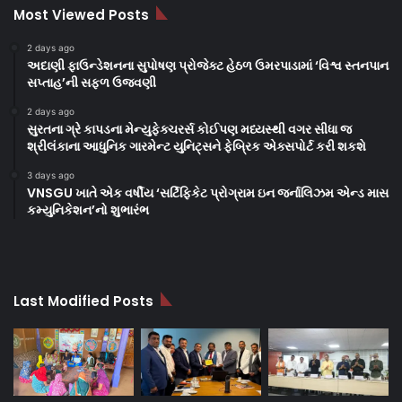
Most Viewed Posts
2 days ago
અદાણી ફાઉન્ડેશનના સુપોષણ પ્રોજેક્ટ હેઠળ ઉમરપાડામાં ‘વિશ્વ સ્તનપાન
સપ્તાહ’ની સફળ ઉજવણી
2 days ago
સુરતના ગ્રે કાપડના મેન્યુફેક્ચરર્સ કોઈપણ મધ્યસ્થી વગર સીધા જ
શ્રીલંકાના આધુનિક ગારમેન્ટ યુનિટ્સને ફેબ્રિક એક્સપોર્ટ કરી શકશે
3 days ago
VNSGU ખાતે એક વર્ષીય ‘સર્ટિફિકેટ પ્રોગ્રામ ઇન જર્નાલિઝમ એન્ડ માસ
કમ્યુનિકેશન’નો શુભારંભ
Last Modified Posts