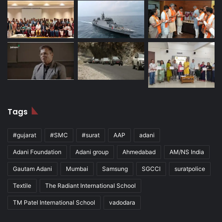
Tags
#gujarat
#SMC
#surat
AAP
adani
Adani Foundation
Adani group
Ahmedabad
AM/NS India
Gautam Adani
Mumbai
Samsung
SGCCI
suratpolice
Textile
The Radiant International School
TM Patel International School
vadodara