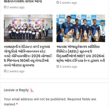
શિક્ષકોને વિશેષ તાલીમ આપી
2 weeks ago
2 weeks ago
નરથાણની ધ રેડિયન્ટ વર્લ્ડ સ્કૂલમાં
આકાશ એજ્યુકેશનલ સર્વિસિસ
ગોજુ રિયો ઓકિનાવનકાન સ્ટેટ
લિમિટેડ (AESL) સુરતના 5
કરાટે ચેમ્પિયનશિપ-2026 યોજાઈ:
વિદ્યાર્થીઓએ NEET UG 2026માં
5 જિલ્લાના 160થી વધુ ખેલાડીઓ
શ્રેષ્ઠ ઓલ ઈન્ડિયા રેન્ક હાંસલ કરી
વચ્ચે જોરદાર મુકાબલા
3 weeks ago
2 weeks ago
Leave a Reply
Your email address will not be published.
Required fields are
marked
*