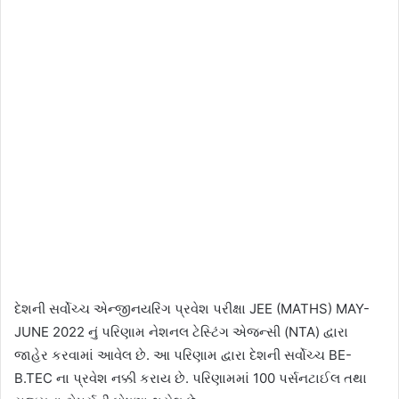
દેશની સર્વોચ્ચ એન્જીનયરિંગ પ્રવેશ પરીક્ષા JEE (MATHS) MAY-
JUNE 2022 નું પરિણામ નેશનલ ટેસ્ટિંગ એજન્સી (NTA) દ્વારા
જાહેર કરવામાં આવેલ છે. આ પરિણામ દ્વારા દેશની સર્વોચ્ચ BE-
B.TEC ના પ્રવેશ નક્કી કરાય છે. પરિણામમાં 100 પર્સનટાઈલ તથા