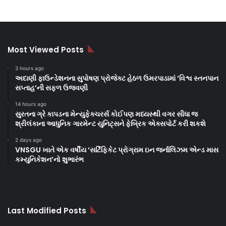
Most Viewed Posts
3 hours ago
અદાણી ફાઉન્ડેશનના સુપોષણ પ્રોજેક્ટ હેઠળ ઉમરપાડામાં ‘વિશ્વ સ્તનપાન
સપ્તાહ’ની સફળ ઉજવણી
14 hours ago
સુરતના ગ્રે કાપડના મેન્યુફેક્ચરર્સ કોઈપણ મધ્યસ્થી વગર સીધા જ
શ્રીલંકાના આધુનિક ગારમેન્ટ યુનિટ્સને ફેબ્રિક એક્સપોર્ટ કરી શકશે
2 days ago
VNSGU ખાતે એક વર્ષીય ‘સર્ટિફિકેટ પ્રોગ્રામ ઇન જર્નાલિઝમ એન્ડ માસ
કમ્યુનિકેશન’નો શુભારંભ
Last Modified Posts