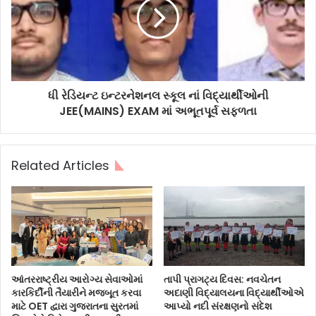
ધી રેડિયન્ટ ઇન્ટરનેશનલ સ્કૂલ નાં વિદ્યાર્થીઓની
JEE(MAINS) EXAM માં અભૂતપૂર્વ સફળતા
Related Articles
આંતરરાષ્ટ્રીય આરોગ્ય સેવાઓમાં
તાપી પ્રાગટ્ય દિવસ: નવચેતન
કારકિર્દીની તૈયારીને મજબૂત કરવા
અદાણી વિદ્યાલયના વિદ્યાર્થીઓએ
માટે OET દ્વારા ગુજરાતના સુરતમાં
આપ્યો નદી સંરક્ષણનો સંદેશ