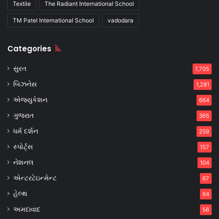
Textile
The Radiant International School
TM Patel International School
vadodara
Categories
સુરત
1,705
બિઝનેસ
1,281
એજ્યુકેશન
664
ગુજરાત
365
ધર્મ દર્શન
259
સ્પોર્ટ્સ
157
નેશનલ
104
એન્ટરટેઇન્મેન્ટ
67
હેલ્થ
64
અમદાવાદ
56