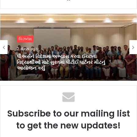
એજ્યુકેશન
3 days ago
બિઝનેસ
વિદ્યાર્થીઓમાં ભારતીય સંસ્કૃતિ, સાહિત્યિક
2 days ago
અભિવ્યક્તિ, સર્જનાત્મકતા ઉજાગર કરવા VNSGU
ખાતે વિવિધ સ્પર્ધાઓ યોજાઈ
પીઅર્સને વિદેશમાં અભ્યાસ કરવા ઈચ્છતા
વિદ્યાર્થીઓ માટે સુરતમાં પીટીઈ પાર્ટનર મીટનું
આયોજન કર્યું
Subscribe to our mailing list
to get the new updates!