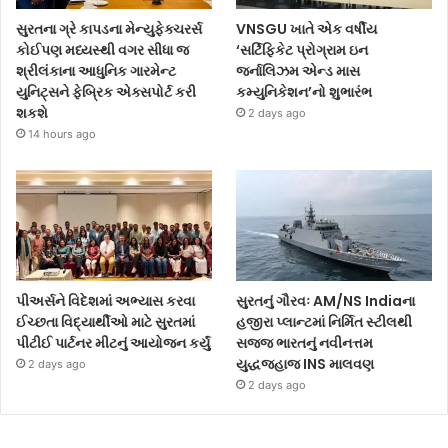
સુરતના ગ્રે કાપડના મેન્યુફેક્ચરર્સ
VNSGU ખાતે એક વર્ષીય
કોઈપણ મધ્યસ્થી વગર સીધા જ
‘સર્ટિફિકેટ પ્રોગ્રામ ઇન
શ્રીલંકાના આધુનિક ગારમેન્ટ
જર્નાલિઝમ એન્ડ માસ
યુનિટ્સને ફેબ્રિક એક્સપોર્ટ કરી
કમ્યુનિકેશન’નો શુભારંભ
શકશે
2 days ago
14 hours ago
પીઅર્સને વિદેશમાં અભ્યાસ કરવા
સુરતનું ગૌરવઃ AM/NS Indiaના
ઈચ્છતા વિદ્યાર્થીઓ માટે સુરતમાં
હજીરા પ્લાન્ટમાં નિર્મિત સ્ટીલથી
પીટીઈ પાર્ટનર મીટનું આયોજન કર્યું
સજ્જ ભારતનું નવીનત્તમ
યુદ્ધજહાજ INS માલવણ
2 days ago
2 days ago