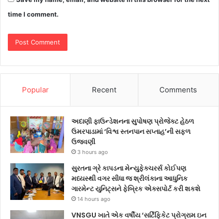
time I comment.
Popular
Recent
Comments
અદાણી ફાઉન્ડેશનના સુપોષણ પ્રોજેક્ટ હેઠળ
ઉમરપાડામાં ‘વિશ્વ સ્તનપાન સપ્તાહ’ની સફળ
ઉજવણી
3 hours ago
સુરતના ગ્રે કાપડના મેન્યુફેક્ચરર્સ કોઈપણ
મધ્યસ્થી વગર સીધા જ શ્રીલંકાના આધુનિક
ગારમેન્ટ યુનિટ્સને ફેબ્રિક એક્સપોર્ટ કરી શકશે
14 hours ago
VNSGU ખાતે એક વર્ષીય ‘સર્ટિફિકેટ પ્રોગ્રામ ઇન