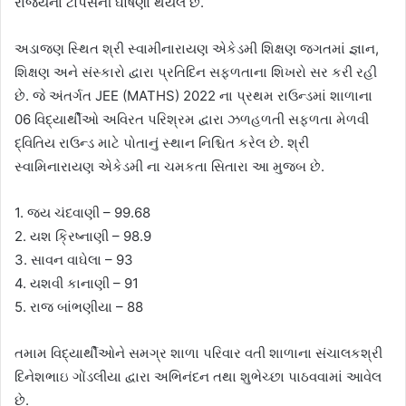
રાજ્યના ટોપર્સની ઘોષણા થયેલ છે.
અડાજણ સ્થિત શ્રી સ્વામીનારાયણ એકેડમી શિક્ષણ જગતમાં જ્ઞાન,
શિક્ષણ અને સંસ્કારો દ્વારા પ્રતિદિન સફળતાના શિખરો સર કરી રહી
છે. જે અંતર્ગત JEE (MATHS) 2022 ના પ્રથમ રાઉન્ડમાં શાળાના
06 વિદ્યાર્થીઓ અવિરત પરિશ્રમ દ્વારા ઝળહળતી સફળતા મેળવી
દ્વિતિય રાઉન્ડ માટે પોતાનું સ્થાન નિશ્ચિત કરેલ છે. શ્રી
સ્વામિનારાયણ એકેડમી ના ચમકતા સિતારા આ મુજબ છે.
1. જય ચંદવાણી – 99.68
2. યશ ક્રિષ્નાણી – 98.9
3. સાવન વાઘેલા – 93
4. યશવી કાનાણી – 91
5. રાજ બાંભણીયા – 88
તમામ વિદ્યાર્થીઓને સમગ્ર શાળા પરિવાર વતી શાળાના સંચાલકશ્રી
દિનેશભાઇ ગોંડલીયા દ્વારા અભિનંદન તથા શુભેચ્છા પાઠવવામાં આવેલ
છે.