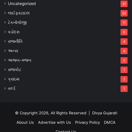
Uncategorized
41
લાઈફસ્ટાઇલ
34
ટેકનોલોજી
11
વડોદરા
6
રાજનીતિ
4
અન્ય
4
અજબ-ગજબ
2
રાજકોટ
1
ક્રાઇમ
1
વર્લ્ડ
1
© Copyright 2026, All Rights Reserved |
Divya Gujarati
About Us
Advertise with Us
Privacy Policy
DMCA
Contact Us