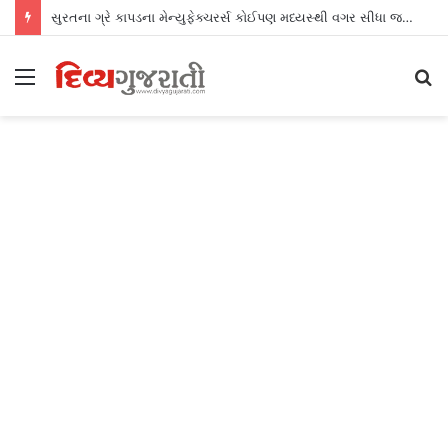
સુરતના ગ્રે કાપડના મેન્યુફેક્ચરર્સ કોઈપણ મધ્યસ્થી વગર સીધા જ શ્રીલંકાના આધુનિક ગારમેન્ટ યુનિટ્સને ફેબ્રિક એક્સપોર્ટ કરી શકશે
Menu
S
fo