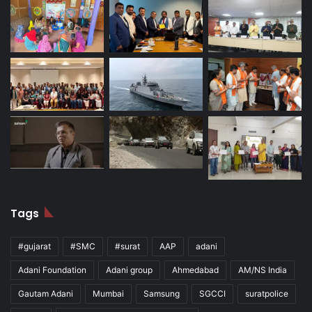
Tags
#gujarat
#SMC
#surat
AAP
adani
Adani Foundation
Adani group
Ahmedabad
AM/NS India
Gautam Adani
Mumbai
Samsung
SGCCI
suratpolice