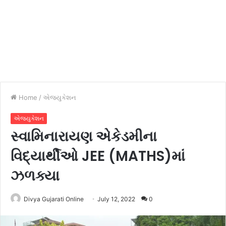
Home
/
એજ્યુકેશન
એજ્યુકેશન
સ્વામિનારાયણ એકેડમીના
વિદ્યાર્થીઓ JEE (MATHS)માં
ઝળક્યા
Divya Gujarati Online
July 12, 2022
0