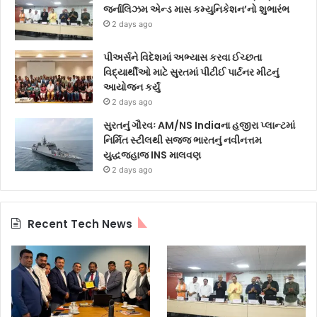
જર્નાલિઝમ એન્ડ માસ કમ્યુનિકેશન’નો શુભારંભ
2 days ago
પીઅર્સને વિદેશમાં અભ્યાસ કરવા ઈચ્છતા
વિદ્યાર્થીઓ માટે સુરતમાં પીટીઈ પાર્ટનર મીટનું
આયોજન કર્યું
2 days ago
સુરતનું ગૌરવઃ AM/NS Indiaના હજીરા પ્લાન્ટમાં
નિર્મિત સ્ટીલથી સજ્જ ભારતનું નવીનત્તમ
યુદ્ધજહાજ INS માલવણ
2 days ago
Recent Tech News