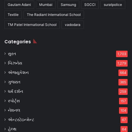
Gautam Adani
Mumbai
Samsung
SGCCI
suratpolice
Textile
The Radiant International School
TM Patel International School
vadodara
Categories
સુરત
1,703
બિઝનેસ
1,279
એજ્યુકેશન
664
ગુજરાત
365
ધર્મ દર્શન
259
સ્પોર્ટ્સ
157
નેશનલ
104
એન્ટરટેઇન્મેન્ટ
67
હેલ્થ
64