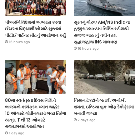
પીઅર્સને વિદેશમાં અભ્યાસ કરવા
સુરતનું ગૌરવઃ AM/NS Indiaના
ઈચ્છતા વિદ્યાર્થીઓ માટે સુરતમાં
હજીરા પ્લાન્ટમાં નિર્મિત સ્ટીલથી
પીટીઈ પાર્ટનર મીટનું આયોજન કર્યું
સજ્જ ભારતનું નવીનત્તમ
યુદ્ધજહાજ INS માલવણ
16 hours ago
16 hours ago
80મા સ્વતંત્રતા દિવસ નિમિત્તે
નિસાન ટેક્ટોને બતાવી અનોખી
ભાજપનો કાર્યક્રમ પ્લાન જાહેર:
ક્ષમતા, ઇન્ડિયા બુક ઑફ રેકોર્ડ્સમાં
10 ઓગસ્ટે ગાંધીનગરમાં ભવ્ય તિરંગા
બનાવી જગ્યા
યાત્રા, 11થી 13 ઓગસ્ટે
2 days ago
રાજ્યભરમાં આયોજન
1 day ago