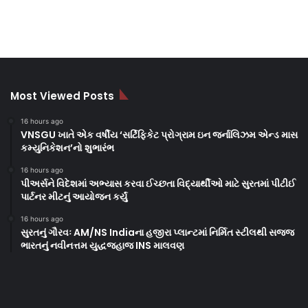
Most Viewed Posts
16 hours ago
VNSGU ખાતે એક વર્ષીય ‘સર્ટિફિકેટ પ્રોગ્રામ ઇન જર્નાલિઝમ એન્ડ માસ
કમ્યુનિકેશન’નો શુભારંભ
16 hours ago
પીઅર્સને વિદેશમાં અભ્યાસ કરવા ઈચ્છતા વિદ્યાર્થીઓ માટે સુરતમાં પીટીઈ
પાર્ટનર મીટનું આયોજન કર્યું
16 hours ago
સુરતનું ગૌરવઃ AM/NS Indiaના હજીરા પ્લાન્ટમાં નિર્મિત સ્ટીલથી સજ્જ
ભારતનું નવીનત્તમ યુદ્ધજહાજ INS માલવણ