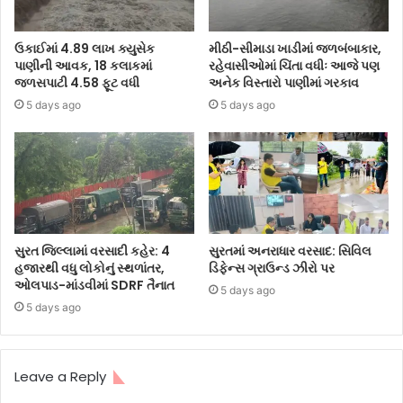
ઉકાઈમાં 4.89 લાખ ક્યુસેક
મીઠી-સીમાડા ખાડીમાં જળબંબાકાર,
પાણીની આવક, 18 કલાકમાં
રહેવાસીઓમાં ચિંતા વધીઃ આજે પણ
જળસપાટી 4.58 ફૂટ વધી
અનેક વિસ્તારો પાણીમાં ગરકાવ
5 days ago
5 days ago
સુરત જિલ્લામાં વરસાદી કહેર: 4
સુરતમાં અનરાધાર વરસાદ: સિવિલ
હજારથી વધુ લોકોનું સ્થળાંતર,
ડિફેન્સ ગ્રાઉન્ડ ઝીરો પર
ઓલપાડ-માંડવીમાં SDRF તૈનાત
5 days ago
5 days ago
Leave a Reply