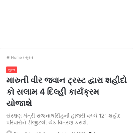
Home
/
સુરત
સુરત
મારુતી વીર જવાન ટ્રસ્ટ દ્વારા શહીદો
કો સલામ 4 દિલ્હી કાર્યક્રમ
યોજાશે
સંરક્ષણ મંત્રી રાજનાથસિંહની હાજરી વચ્ચે 121 શહીદ
પરિવારોને ડીજીટલી ચેક વિતરણ કરાશે.