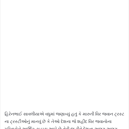
હિરેનભાઈ સાવલીયાએ વધુમાં જણાવ્યું હતું કે મારુતી વિર જવાન ટ્રસ્ટ
ના ટ્રસ્ટીઓનું માનવું છે કે તેઓ દેશના જે શહીદ વિર જવાનોના
પરિવારોને આર્થિક સહાય આપે છે તેવી જ રીતે દેશના અલગ અલગ