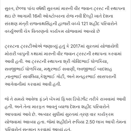
સુરત, છેલ્લા પાંચ વર્ષથી સુરતમાં મારુતી વીર જવાન ટ્રસ્ટ ની સ્થાપના
થઇ છે આગામી 16મી ઓક્ટોબરના રોજ નવી દિલ્હી ખાતે દેશના
સંરક્ષણ મંત્રી રાજનાથસિંહની હાજરી વચ્ચે 121 શહીદ પરિવારોને
વર્ચ્યુઅલી ચેક વિતરણનો કાર્યકમ યોજવામાં આવ્યો છે
ટ્રસ્ટના ટ્રસ્ટીઓએ જણાવ્યું હતુ્ં કે 2017માં સુરતમાં યોજાયેલી
મોરારી બાપુની કથામાં મારુતી વીર જવાન ટ્રસ્ટની સ્થાપના કરવામાં
આવી હતી. આ ટ્રસ્ટની સ્થાપના શ્રી ગોવિંદભાઈ ધોળકિયા,
સવજીભાઈ ધોળકિયા, મથુરભાઈ સવાણી, લવજીભાઈ બાદશાહ
,નાનુભાઈ સાવલિયા,કેશુભાઈ ગોટી, અને મનહરભાઈ સાસપરાની
આગેવાનીમાં કરવામાં આવી હતી.
જે તે સમયે આવેલા ફંડને બેંકમાં ફિક્સ ડિપોઝીટ તરીકે રાખવામાં આવી
હતી. અને તેના મારફત આવતું વ્યાજ દેશના શહીદ પરિવારોને
આપવામાં આવે છે. અત્યાર સુધીમાં સુરતમાં ત્રણ વાર કાર્યક્રમ
યોજવામાં આાવ્યા હતા. જેમાં શહીદોને રૂપિયા 2.50 લાખ આપી તેમના
પરિવારોનું સન્માન કરવામાં આવ્યું હતું.