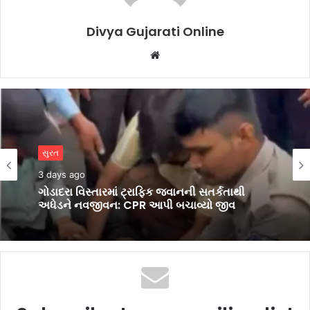
Divya Gujarati Online
Website
સુરત
3 days ago
સુરત
શ્રી માધવ ગૌશાળાના ભવ્ય રક્તદાન શિબિરમાં 1,230
3 days ago
બ્લડ યુનિટનું ઐતિહાસિક સંગ્રહ
ગોડાદરા વિસ્તારમાં ટ્રાફિક જવાનની સતર્કતાથી
અધેડને નવજીવન: CPR આપી બચાવ્યો જીવ