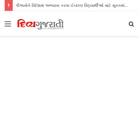
પીઅર્સને વિદેશમાં અભ્યાસ કરવા ઈચ્છતા વિદ્યાર્થીઓ માટે સુરતમાં પીટીઈ પાર્ટનર મીટનું આયોજન કર્યું
Menu
S
fo