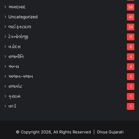
અમદાવાદ
56
Uncategorized
41
લાઈફસ્ટાઇલ
34
ટેકનોલોજી
11
વડોદરા
6
રાજનીતિ
4
અન્ય
4
અજબ-ગજબ
2
રાજકોટ
1
ક્રાઇમ
1
વર્લ્ડ
1
© Copyright 2026, All Rights Reserved |
Divya Gujarati