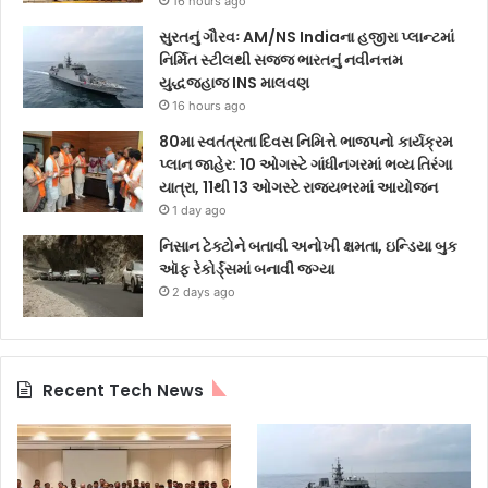
16 hours ago
સુરતનું ગૌરવઃ AM/NS Indiaના હજીરા પ્લાન્ટમાં
નિર્મિત સ્ટીલથી સજ્જ ભારતનું નવીનત્તમ
યુદ્ધજહાજ INS માલવણ
16 hours ago
80મા સ્વતંત્રતા દિવસ નિમિત્તે ભાજપનો કાર્યક્રમ
પ્લાન જાહેર: 10 ઓગસ્ટે ગાંધીનગરમાં ભવ્ય તિરંગા
યાત્રા, 11થી 13 ઓગસ્ટે રાજ્યભરમાં આયોજન
1 day ago
નિસાન ટેક્ટોને બતાવી અનોખી ક્ષમતા, ઇન્ડિયા બુક
ઑફ રેકોર્ડ્સમાં બનાવી જગ્યા
2 days ago
Recent Tech News