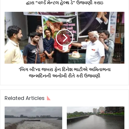
દ્વારા “વર્લ્ડ મેન્ટલ હેલ્થ ડે” ઉજવણી કરાઇ
‘બિગ બી’ના જબરા ફેન દિનેશ ભાટીએ અમિતાભના
જન્મદિનની અનોખી રીતે કરી ઉજવણી
Related Articles