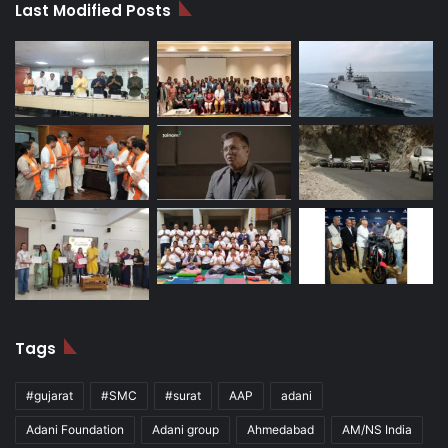
Last Modified Posts
Tags
#gujarat
#SMC
#surat
AAP
adani
Adani Foundation
Adani group
Ahmedabad
AM/NS India