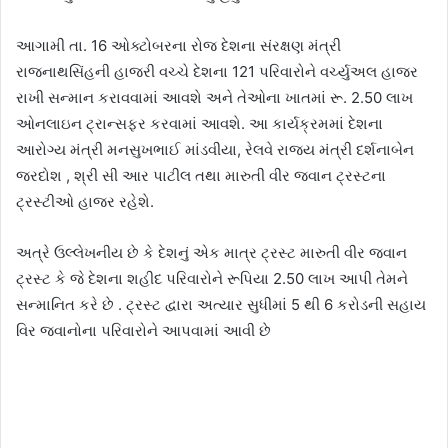
આગામી તા. 16 ઓક્ટોબરના રોજ દેશના સંરક્ષણ મંત્રી
રાજનાથસિંહની હાજરી વચ્ચે દેશના 121 પરિવારોને વર્ચ્યુઅલ હાજર
રાખી સન્માન કરાવવામાં આવશે અને તેઓના ખાતમાં રૂ. 2.50 લાખ
ઓનલાઇન ટ્રાન્સફર કરવામાં આવશે. આ કાર્યક્રમમાં દેશના
આરોગ્ય મંત્રી મનસુખભાઈ માંડવીયા, રેલવે રાજ્ય મંત્રી દર્શનાબેન
જરદોશ , શ્રી સી આર પાટીલ તથા મારુતી વીર જવાન ટ્રસ્ટના
ટ્રસ્ટીઓ હાજર રહેશે.
અત્રે ઉલ્લેખનીય છે કે દેશનું એક માત્ર ટ્રસ્ટ મારુતી વીર જવાન
ટ્રસ્ટ કે જે દેશના શહીદ પરિવારોને રૂપિયા 2.50 લાખ આપી તેમને
સન્માનિત કરે છે . ટ્રસ્ટ દ્વારા અત્યાર સુધીમાં 5 થી 6 કરોડની સહાય
વિર જવાનોના પરિવારોને આપવામાં આવી છે