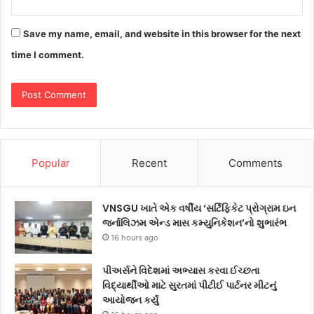
Save my name, email, and website in this browser for the next
time I comment.
Popular
Recent
Comments
VNSGU ખાતે એક વર્ષીય ‘સર્ટિફિકેટ પ્રોગ્રામ ઇન
જર્નાલિઝમ એન્ડ માસ કમ્યુનિકેશન’નો શુભારંભ
16 hours ago
પીઅર્સને વિદેશમાં અભ્યાસ કરવા ઈચ્છતા
વિદ્યાર્થીઓ માટે સુરતમાં પીટીઈ પાર્ટનર મીટનું
આયોજન કર્યું