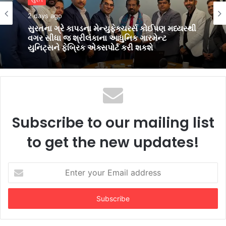
3 days ago
સુરત
પીઅર્સને વિદેશમાં અભ્યાસ કરવા ઈચ્છતા
2 days ago
વિદ્યાર્થીઓ માટે સુરતમાં પીટીઈ પાર્ટનર મીટનું
આયોજન કર્યું
સુરતના ગ્રે કાપડના મેન્યુફેક્ચરર્સ કોઈપણ મધ્યસ્થી
વગર સીધા જ શ્રીલંકાના આધુનિક ગારમેન્ટ
યુનિટ્સને ફેબ્રિક એક્સપોર્ટ કરી શકશે
Subscribe to our mailing list
to get the new updates!
Enter
your
Email
address