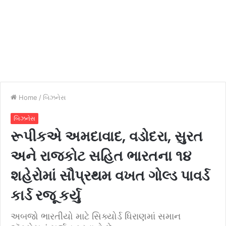
Home
/
બિઝનેસ
બિઝનેસ
રૂપીકએ અમદાવાદ, વડોદરા, સુરત
અને રાજકોટ સહિત ભારતના ૧૪
શહેરોમાં સૌપ્રથમ વખત ગોલ્ડ પાવર્ડ
કાર્ડ રજૂ કર્યુ
અબજો ભારતીયો માટે સિક્યોર્ડ ધિરાણમાં સમાન