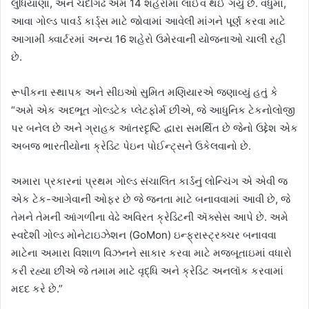
લુધિયાણા, અને ચંદીગઢ એમ 14 શહેરોમાં લાઈવ થઈ ગયું છે. વધુમાં,
આવા ગોલ્ડ પાવર્ડ કાર્ડ્સ માટે જોવામાં આવેલી માંગને પૂર્ણ કરવા માટે
આગામી ક્વાર્ટરમાં અન્ય 16 શહેરો ઉમેરવાની યોજનાઓ ચાલી રહી
છે.
રૂપીકના સ્થાપક અને સીઇઓ સુમિત મણિયારએ જણાવ્યું હતું કે
“અમે એક અદભૂત ગોલ્ડટેક પ્લેટફોર્મ છીએ, જે આધુનિક ટેકનોલોજી
પર બનેલ છે અને ગ્રાહક આંતરદૃષ્ટિ દ્વારા સમર્થિત છે જેનો ઉદ્દેશ એક
અબજ ભારતીયોના ક્રેડિટ પેઇન પોઈન્ટ્સને ઉકેલવાનો છે.
અમારા પ્રકારનાં પ્રથમ ગોલ્ડ સંચાલિત કાર્ડનું લોન્ચિંગ એ એવી જ
એક ટેક-આગેવાની ઓફર છે જે જનતા માટે બનાવવામાં આવી છે, જે
તેમને તેમની આંગળીના વેઢે અવિરત ક્રેડિટની ઍક્સેસ આપે છે. અમે
સ્વદેશી ગોલ્ડ મોનેટાઇઝેશન (GoMon) ઇન્ફ્રાસ્ટ્રક્ચર બનાવવા
માટેના અમારા વિશાળ વિઝનને સાકાર કરવા માટે મજબૂતાઇમાં વધારો
કરી રહ્યા છીએ જે તમામ માટે વૃદ્ધિ અને ક્રેડિટ અનલૉક કરવામાં
મદદ કરે છે.”