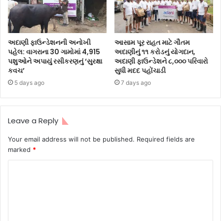
અદાણી ફાઉન્ડેશનની અનોખી
આસામ પૂર રાહત માટે ગૌતમ
પહેલ: વાગરાના 30 ગામોમાં 4,915
અદાણીનું ૧૧ કરોડનું યોગદાન,
પશુઓને અપાયું રસીકરણનું ‘સુરક્ષા
અદાણી ફાઉન્ડેશને ૮,૦૦૦ પરિવારો
કવચ’
સુધી મદદ પહોંચાડી
5 days ago
7 days ago
Leave a Reply
Your email address will not be published.
Required fields are
marked
*