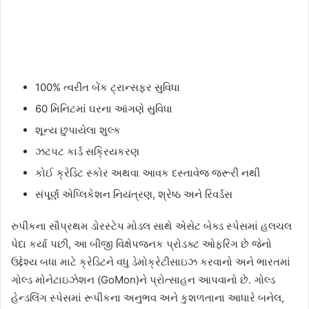
100% ત્વરીત બેંક ટ્રાન્સફર સુવિધા
60 મિનિટમાં ઘરના આંગણે સુવિધા
શૂન્ય છુપાયેલા શુલ્ક
ઝટપટ કાર્ડ સક્રિયકરણ
કોઈ ક્રેડિટ સ્કોર અથવા આવક દસ્તાવેજ જરૂરી નથી
સંપૂર્ણ એપ્લિકેશન નિયંત્રણ, શ્રેષ્ઠ અને રિવર્ડસ
રુપીકના સૌપ્રથમ ડોરસ્ટેપ મોડલ સાથે એસેટ બેક્ડ સ્પેસમાં હલચલ
પેદા કર્યા પછી, આ બીજી વિક્ષેપજનક પ્રોડક્ટ ઓફરિંગ છે જેનો
ઉદ્દેશ્ય બધા માટે ક્રેડિટને વધુ ડેમોક્રેટીસાઇઝ કરવાનો અને ભારતમાં
ગોલ્ડ મોનેટાઇઝેશન (GoMon)ને પ્રોત્સાહન આપવાનો છે. ગોલ્ડ
હેન્ડલિંગ સ્પેસમાં રૂપીકના અનુભવ અને કુશળતાના આધારે બનેલ,