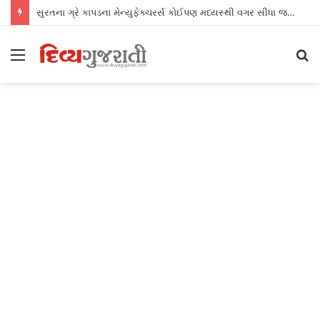
સુરતના ગ્રે કાપડના મેન્યુફેક્ચરર્સ કોઈપણ મધ્યસ્થી વગર સીધા જ શ્રીલંકાના આધુનિક ગારમેન્ટ યુનિટ્સને ફેબ્રિક એક્સપોર્ટ કરી શકશે
Menu
S
fo