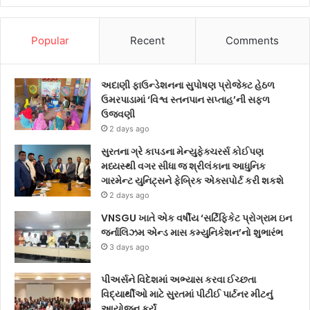
Popular
Recent
Comments
અદાણી ફાઉન્ડેશનના સુપોષણ પ્રોજેક્ટ હેઠળ
ઉમરપાડામાં ‘વિશ્વ સ્તનપાન સપ્તાહ’ની સફળ
ઉજવણી
2 days ago
સુરતના ગ્રે કાપડના મેન્યુફેક્ચરર્સ કોઈપણ
મધ્યસ્થી વગર સીધા જ શ્રીલંકાના આધુનિક
ગારમેન્ટ યુનિટ્સને ફેબ્રિક એક્સપોર્ટ કરી શકશે
2 days ago
VNSGU ખાતે એક વર્ષીય ‘સર્ટિફિકેટ પ્રોગ્રામ ઇન
જર્નાલિઝમ એન્ડ માસ કમ્યુનિકેશન’નો શુભારંભ
3 days ago
પીઅર્સને વિદેશમાં અભ્યાસ કરવા ઈચ્છતા
વિદ્યાર્થીઓ માટે સુરતમાં પીટીઈ પાર્ટનર મીટનું
આયોજન કર્યું