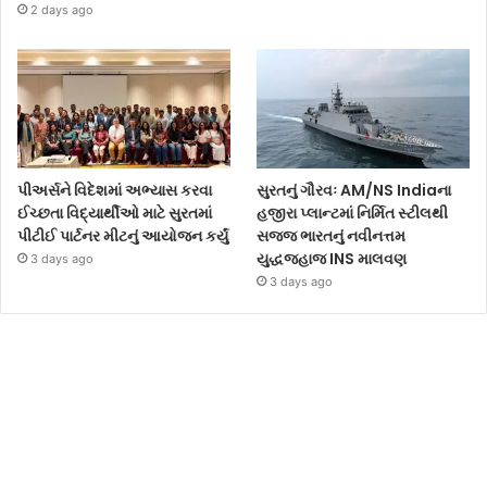
2 days ago
પીઅર્સને વિદેશમાં અભ્યાસ કરવા
સુરતનું ગૌરવઃ AM/NS Indiaના
ઈચ્છતા વિદ્યાર્થીઓ માટે સુરતમાં
હજીરા પ્લાન્ટમાં નિર્મિત સ્ટીલથી
પીટીઈ પાર્ટનર મીટનું આયોજન કર્યું
સજ્જ ભારતનું નવીનત્તમ
યુદ્ધજહાજ INS માલવણ
3 days ago
3 days ago