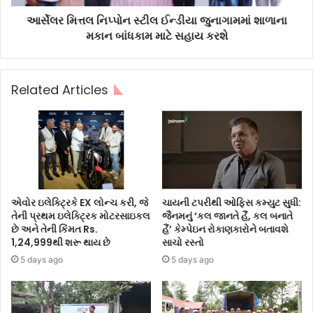
આર્સેલર મિત્તલ નિપ્પોન સ્ટીલ ઈન્ડીયા જુનાગામમાં શાળાના
મકાન બાંધકામ માટે સહાય કરશે
Related Articles
એવોર ઇલેક્ટ્રિકે EX લોન્ચ કરી, જે
ચાયની ટપરીથી ઓફિસ કમ્યુટ સુધી:
તેની પ્રથમ ઇલેક્ટ્રિક મોટરસાઇકલ
જૈનમનું ‘કલ જાનતે હૈં, કલ બનાતે
છે અને તેની કિંમત Rs.
હૈં’ કેમ્પેઇન રોકાણકારોને બતાવશે
1,24,999થી શરૂ થાય છે
સાચો રસ્તો
5 days ago
5 days ago