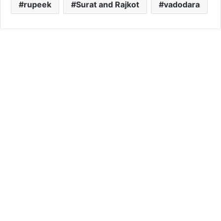
rupeek
Surat and Rajkot
vadodara