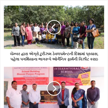
ચેમ્બર દ્વારા એગ્રો ટુરીઝમ ડેવલપમેન્ટની દિશામાં પ્રયાસ,
પહેલા પગથિયાના ભાગરૂપે ઓર્ગેનિક ફાર્મની વિઝીટ કરાઇ