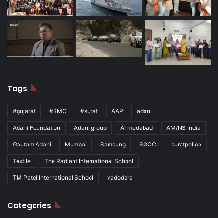
Tags
#gujarat
#SMC
#surat
AAP
adani
Adani Foundation
Adani group
Ahmedabad
AM/NS India
Gautam Adani
Mumbai
Samsung
SGCCI
suratpolice
Textile
The Radiant International School
TM Patel International School
vadodara
Categories