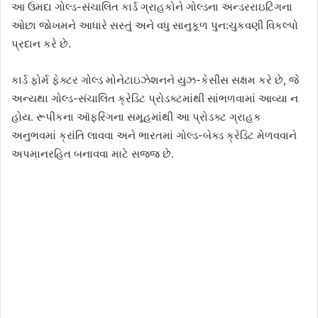
આ ઉમદા ગોલ્ડ-સંચાલિત કાર્ડ ગ્રાહકોને ગોલ્ડના અન્ડરરાઇટિંગના
ઓછા જોખમને આધારે સસ્તું અને વધુ સાનુકૂળ પુન:ચુકવણી વિકલ્પો
પ્રદાન કરે છે.
કાર્ડ ફોર્મ ફેક્ટર ગોલ્ડ મોનેટાઇઝેશનને યુઝ-કેસીસ સક્ષમ કરે છે, જે
અન્યથા ગોલ્ડ-સંચાલિત ક્રેડિટ પ્રોડક્ટમાંથી સાંભળવામાં આવ્યા ન
હોય. રૂપીકના ઑફરિંગના સમૂહમાંથી આ પ્રોડક્ટ ગ્રાહક
અનુભવમાં ક્રાંતિ લાવવા અને ભારતમાં ગોલ્ડ-બેક્ડ ક્રેડિટ મેળવવાને
અપમાનરહિત બનાવવા માટે સજ્જ છે.