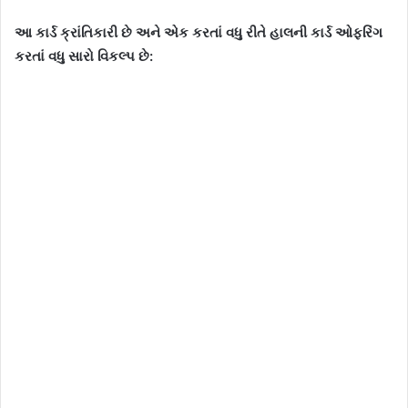
આ કાર્ડ ક્રાંતિકારી છે અને એક કરતાં વધુ રીતે હાલની કાર્ડ ઓફરિંગ
કરતાં વધુ સારો વિકલ્પ છે: