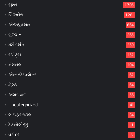
સુરત
1,705
બિઝનેસ
1,281
એજ્યુકેશન
664
ગુજરાત
365
ધર્મ દર્શન
259
સ્પોર્ટ્સ
157
નેશનલ
104
એન્ટરટેઇન્મેન્ટ
67
હેલ્થ
64
અમદાવાદ
56
Uncategorized
41
લાઈફસ્ટાઇલ
34
ટેકનોલોજી
11
વડોદરા
6