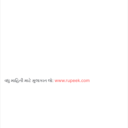
વધુ માહિતી માટે મુલાકાત લો:
www.rupeek.com