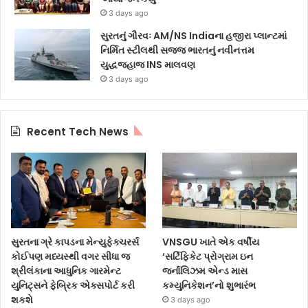
3 days ago
સુરતનું ગૌરવઃ AM/NS Indiaના હજીરા પ્લાન્ટમાં
નિર્મિત સ્ટીલથી સજ્જ ભારતનું નવીનત્તમ
યુદ્ધજહાજ INS માલવણ
3 days ago
Recent Tech News
સુરતના ગ્રે કાપડના મેન્યુફેક્ચરર્સ
VNSGU ખાતે એક વર્ષીય
કોઈપણ મધ્યસ્થી વગર સીધા જ
‘સર્ટિફિકેટ પ્રોગ્રામ ઇન
શ્રીલંકાના આધુનિક ગારમેન્ટ
જર્નાલિઝમ એન્ડ માસ
યુનિટ્સને ફેબ્રિક એક્સપોર્ટ કરી
કમ્યુનિકેશન’નો શુભારંભ
શકશે
3 days ago