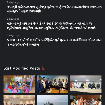
2 days ago
અદાણી ફાઉન્ડેશનના સુપોષણ પ્રોજેક્ટ હેઠળ ઉમરપાડામાં ‘વિશ્વ સ્તનપાન
સપ્તાહ’ની સફળ ઉજવણી
2 days ago
સુરતના ગ્રે કાપડના મેન્યુફેક્ચરર્સ કોઈપણ મધ્યસ્થી વગર સીધા જ
શ્રીલંકાના આધુનિક ગારમેન્ટ યુનિટ્સને ફેબ્રિક એક્સપોર્ટ કરી શકશે
3 days ago
VNSGU ખાતે એક વર્ષીય ‘સર્ટિફિકેટ પ્રોગ્રામ ઇન જર્નાલિઝમ એન્ડ માસ
કમ્યુનિકેશન’નો શુભારંભ
Last Modified Posts