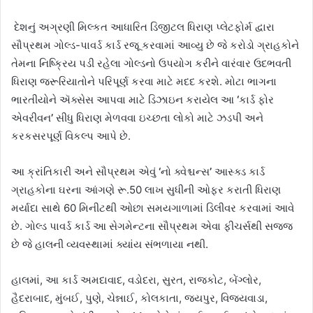
દેશનું અગ્રણી મિલ્કત આધારિત ડિજીટલ ધિરાણ પ્લેટફોર્મ દ્વારા
સૌપ્રથમ ગોલ્ડ-પાવર્ડ કાર્ડ રજૂ કરવામાં આવ્યુ છે જે કરોડો ગ્રાહકોને
તેમના નિષ્ક્રિય પડી રહેલા ગોલ્ડનો ઉપયોગ કરીને વારંવાર ઉદભવતી
ધિરાણ જરૂરિયાતોને પરિપૂર્ણ કરવા માટે મદદ કરશે. મોટા ભાગના
ભારતીયોને ઍક્સેસ આપવા માટે ડિઝાઇન કરાયેલ આ
‘
કાર્ડ ફોર
એવરીવન
’
સીધુ ધિરાણ મેળવવા ઇચ્છતા લોકો માટે ઝડપી અને
કરકસરપૂર્ણ વિકલ્પ આપે છે.
આ ક્રાંતિકારી અને સૌપ્રથમ એવું
‘
નો ક્વેશ્ચન્સ
’
આસ્ક્ડ કાર્ડ
ગ્રાહકોના ઘરના આંગણે રૂ.50 લાખ સુધીની ઓફર કરાતી ધિરાણ
મર્યાદા સાથે 60 મિનીટથી ઓછા સમયગાળામાં ડિલીવર કરવામાં આવે
છે. ગોલ્ડ પાવર્ડ કાર્ડ આ સેગમેન્ટના સૌપ્રથમ એવા ફીચર્સથી સજ્જ
છે જે હાલની વ્યવસ્થામાં ક્યાંય સંભળાયા નથી.
હાલમાં, આ કાર્ડ અમદાવાદ, વડોદરા, સુરત, રાજકોટ, બેંગ્લોર,
હૈદરાબાદ, મુંબઈ, પુણે, ચેન્નાઈ, કોલકાતા, જયપુર, વિજયવાડા,