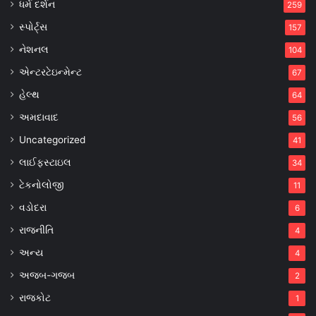
ધર્મ દર્શન
259
સ્પોર્ટ્સ
157
નેશનલ
104
એન્ટરટેઇન્મેન્ટ
67
હેલ્થ
64
અમદાવાદ
56
Uncategorized
41
લાઈફસ્ટાઇલ
34
ટેકનોલોજી
11
વડોદરા
6
રાજનીતિ
4
અન્ય
4
અજબ-ગજબ
2
રાજકોટ
1