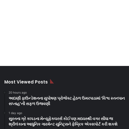
Most Viewed Posts
20 hours ago
અદાણી ફાઉન્ડેશનના સુપોષણ પ્રોજેક્ટ હેઠળ ઉમરપાડામાં ‘વિશ્વ સ્તનપાન
સપ્તાહ’ની સફળ ઉજવણી
1 day ago
સુરતના ગ્રે કાપડના મેન્યુફેક્ચરર્સ કોઈપણ મધ્યસ્થી વગર સીધા જ
શ્રીલંકાના આધુનિક ગારમેન્ટ યુનિટ્સને ફેબ્રિક એક્સપોર્ટ કરી શકશે