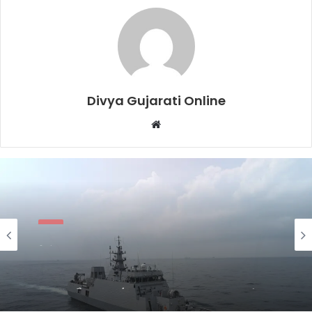
Divya Gujarati Online
Website
સુરત
2 days ago
સુરતનું ગૌરવઃ AM/NS Indiaના હજીરા પ્લાન્ટમાં
નિર્મિત સ્ટીલથી સજ્જ ભારતનું નવીનત્તમ
યુદ્ધજહાજ INS માલવણ