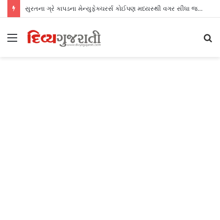
સુરતના ગ્રે કાપડના મેન્યુફેક્ચરર્સ કોઈપણ મધ્યસ્થી વગર સીધા જ શ્રીલંકાના આધુનિક ગારમેન્ટ યુનિટ્સને ફેબ્રિક એક્સપોર્ટ કરી શકશે
Menu
S
fo