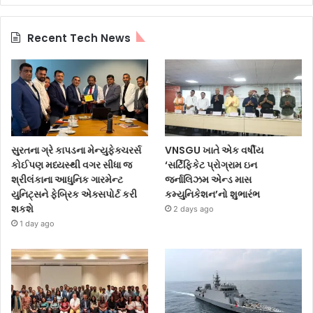
Recent Tech News
સુરતના ગ્રે કાપડના મેન્યુફેક્ચરર્સ
VNSGU ખાતે એક વર્ષીય
કોઈપણ મધ્યસ્થી વગર સીધા જ
‘સર્ટિફિકેટ પ્રોગ્રામ ઇન
શ્રીલંકાના આધુનિક ગારમેન્ટ
જર્નાલિઝમ એન્ડ માસ
યુનિટ્સને ફેબ્રિક એક્સપોર્ટ કરી
કમ્યુનિકેશન’નો શુભારંભ
શકશે
2 days ago
1 day ago