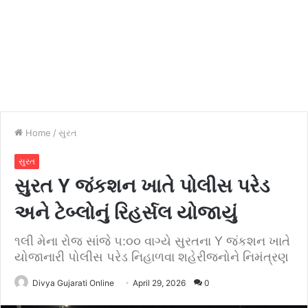
Home
/
સુરત
સુરત
સુરત Y જંકશન ખાતે પોલીસ પરેડ
અને ટેબ્લોનું રિહર્સલ યોજાયું
૧લી મેના રોજ સાંજે ૫:૦૦ વાગ્યે સુરતના Y જંકશન ખાતે
યોજાનારી પોલીસ પરેડ નિહાળવા શહેરીજનોને નિમંત્રણ
Divya Gujarati Online
April 29, 2026
0