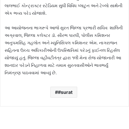
લાલભાઈ કોન્ટ્રાક્ટર સ્ટેડિયમ સુધી વિવિધ પ્લાટુન અને ટેબ્લો સાથેની
એક ભવ્ય પરેડ યોજાશે.
આ આયોજનના ભાગરૂપે આજે સુરત જિલ્લા પ્રભારી સચિવ શાલિની
અગ્રવાલ, જિલ્લા કલેક્ટર ડૉ. સૌરભ પારધી, પોલીસ કમિશનર
અનુપમસિંહ ગહલોત અને મ્યુનિસિપલ કમિશનર એમ. નાગરાજન
સહિતના ઉચ્ચ અધિકારીઓની ઉપસ્થિતિમાં પરેડનું ફાઈનલ રિહર્સલ
યોજાયું હતું. જિલ્લા વહીવટીતંત્ર દ્વારા ૧લી મેના રોજ યોજાનારી આ
શાનદાર પરેડને નિહાળવા માટે તમામ સુરતવાસીઓને ભાવભર્યું
નિમંત્રણ પાઠવવામાં આવ્યું છે.
#surat