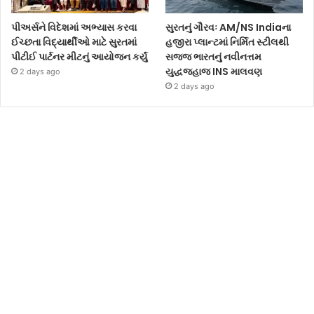
પીઅર્સને વિદેશમાં અભ્યાસ કરવા
સુરતનું ગૌરવઃ AM/NS Indiaના
ઈચ્છતા વિદ્યાર્થીઓ માટે સુરતમાં
હજીરા પ્લાન્ટમાં નિર્મિત સ્ટીલથી
પીટીઈ પાર્ટનર મીટનું આયોજન કર્યું
સજ્જ ભારતનું નવીનત્તમ
યુદ્ધજહાજ INS માલવણ
2 days ago
2 days ago