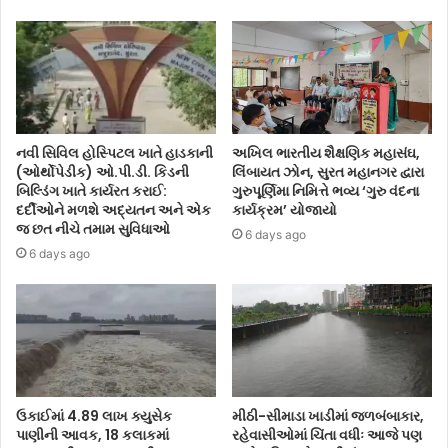
નવી સિવિલ હોસ્પિટલ ખાતે હાડકાની
અખિલ ભારતીય શૈક્ષણિક મહાસંઘ,
(ઓર્થોપેડીક) ઓ.પી.ડી. કિડની
લિંબાયત ઝોન, સુરત મહાનગર દ્વારા
બિલ્ડિંગ ખાતે કાર્યરત કરાઈ:
ગુરુપૂર્ણિમા નિમિત્તે ભવ્ય ‘ગુરુ વંદના
દર્દીઓને મળશે અદ્યતન અને એક
કાર્યક્રમ’ યોજાયો
જ છત નીચે તમામ સુવિધાઓ
6 days ago
6 days ago
ઉકાઈમાં 4.89 લાખ ક્યુસેક
મીઠી-સીમાડા ખાડીમાં જળબંબાકાર,
પાણીની આવક, 18 કલાકમાં
રહેવાસીઓમાં ચિંતા વધીઃ આજે પણ