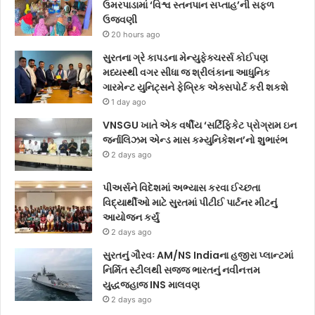
ઉમરપાડામાં ‘વિશ્વ સ્તનપાન સપ્તાહ’ની સફળ
ઉજવણી
20 hours ago
સુરતના ગ્રે કાપડના મેન્યુફેક્ચરર્સ કોઈપણ
મધ્યસ્થી વગર સીધા જ શ્રીલંકાના આધુનિક
ગારમેન્ટ યુનિટ્સને ફેબ્રિક એક્સપોર્ટ કરી શકશે
1 day ago
VNSGU ખાતે એક વર્ષીય ‘સર્ટિફિકેટ પ્રોગ્રામ ઇન
જર્નાલિઝમ એન્ડ માસ કમ્યુનિકેશન’નો શુભારંભ
2 days ago
પીઅર્સને વિદેશમાં અભ્યાસ કરવા ઈચ્છતા
વિદ્યાર્થીઓ માટે સુરતમાં પીટીઈ પાર્ટનર મીટનું
આયોજન કર્યું
2 days ago
સુરતનું ગૌરવઃ AM/NS Indiaના હજીરા પ્લાન્ટમાં
નિર્મિત સ્ટીલથી સજ્જ ભારતનું નવીનત્તમ
યુદ્ધજહાજ INS માલવણ
2 days ago