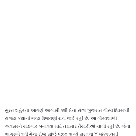
સુરત શહેરના આંગણે આગામી ૧લી મેના રોજ ‘ગુજરાત ગૌરવ દિવસ’ની
રાજ્ય કક્ષાની ભવ્ય ઉજવણી થવા જઈ રહી છે. આ ગૌરવશાળી
અવસરને યાદગાર બનાવવા માટે તડામાર તૈયારીઓ ચાલી રહી છે. જેના
ભાગરૂપે ૧લી મેના રોજ સાંજે ૫:૦૦ વાગ્યે સુરતના Y જંકશનથી