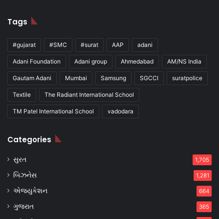
Tags
#gujarat
#SMC
#surat
AAP
adani
Adani Foundation
Adani group
Ahmedabad
AM/NS India
Gautam Adani
Mumbai
Samsung
SGCCI
suratpolice
Textile
The Radiant International School
TM Patel International School
vadodara
Categories
સુરત
1,705
બિઝનેસ
1,281
એજ્યુકેશન
664
ગુજરાત
365