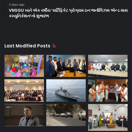
2 days ago
VNSGU ખાતે એક વર્ષીય ‘સર્ટિફિકેટ પ્રોગ્રામ ઇન જર્નાલિઝમ એન્ડ માસ
કમ્યુનિકેશન’નો શુભારંભ
Last Modified Posts