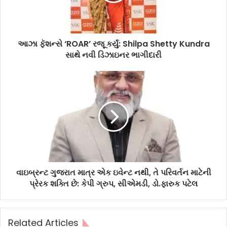
આઝા ફૅશન્સે ‘ROAR’ રજૂ કર્યું: Shilpa Shetty Kundra
સાથે નવી ડિઝાઇનર ભાગીદારી
વાઇબ્રન્ટ ગુજરાત માત્ર એક ઇવેન્ટ નથી, તે પરિવર્તન માટેની
પ્રેરક શક્તિ છે: કેપી ગ્રુપ, સીએમડી, ડો.ફારુક પટેલ
Related Articles