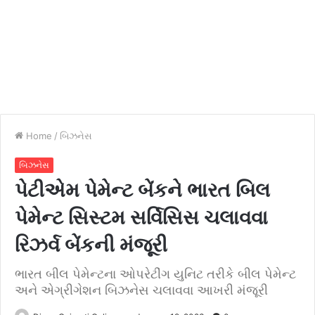
Home
/
બિઝનેસ
બિઝનેસ
પેટીએમ પેમેન્ટ બેંકને ભારત બિલ
પેમેન્ટ સિસ્ટમ સર્વિસિસ ચલાવવા
રિઝર્વ બેંકની મંજૂરી
ભારત બીલ પેમેન્ટના ઓપરેટીંગ યુનિટ તરીકે બીલ પેમેન્ટ
અને એગ્રીગેશન બિઝનેસ ચલાવવા આખરી મંજૂરી