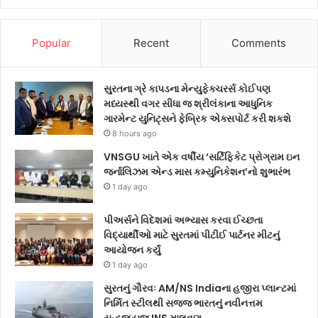
Popular
Recent
Comments
સુરતના ગ્રે કાપડના મેન્યુફેક્ચરર્સ કોઈપણ
મધ્યસ્થી વગર સીધા જ શ્રીલંકાના આધુનિક
ગારમેન્ટ યુનિટ્સને ફેબ્રિક એક્સપોર્ટ કરી શકશે
8 hours ago
VNSGU ખાતે એક વર્ષીય ‘સર્ટિફિકેટ પ્રોગ્રામ ઇન
જર્નાલિઝમ એન્ડ માસ કમ્યુનિકેશન’નો શુભારંભ
1 day ago
પીઅર્સને વિદેશમાં અભ્યાસ કરવા ઈચ્છતા
વિદ્યાર્થીઓ માટે સુરતમાં પીટીઈ પાર્ટનર મીટનું
આયોજન કર્યું
1 day ago
સુરતનું ગૌરવઃ AM/NS Indiaના હજીરા પ્લાન્ટમાં
નિર્મિત સ્ટીલથી સજ્જ ભારતનું નવીનત્તમ
યુદ્ધજહાજ INS માલવણ