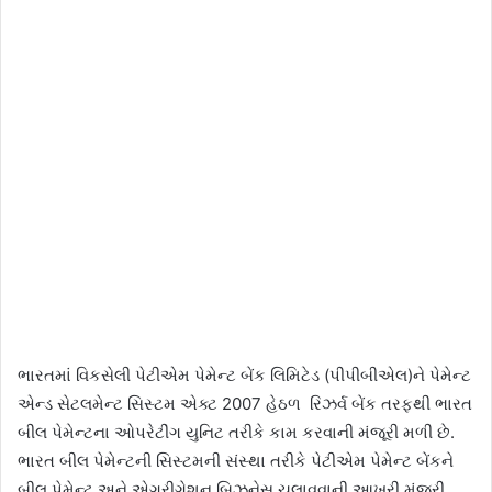
ભારતમાં વિકસેલી પેટીએમ પેમેન્ટ બેંક લિમિટેડ (પીપીબીએલ)ને પેમેન્ટ
એન્ડ સેટલમેન્ટ સિસ્ટમ એક્ટ 2007 હેઠળ રિઝર્વ બેંક તરફથી ભારત
બીલ પેમેન્ટના ઓપરેટીંગ યુનિટ તરીકે કામ કરવાની મંજૂરી મળી છે.
ભારત બીલ પેમેન્ટની સિસ્ટમની સંસ્થા તરીકે પેટીએમ પેમેન્ટ બેંકને
બીલ પેમેન્ટ અને એગ્રીગેશન બિઝનેસ ચલાવવાની આખરી મંજૂરી