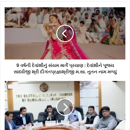
9 વર્ષની દેવાંશીનું સંયમ માર્ગે પ્રયાણ : દેવાંશીને પૂજ્ય
સાધ્વીજી શ્રી દીગંતપ્રજ્ઞાશ્રીજી‌ મ.સા. નુતન નામ મળ્યું