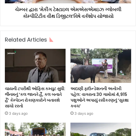
ચેમ્બર દ્વારા ‘મેકીંગ ટેક્ષ્ટાઇલ એમએસએમઇઝ ગ્લોબલી
કોમ્પીટિટીવ વીથ ડિજીટલ’વિષે વર્કશોપ યોજાયો
Related Articles
ચાયની ટપરીથી ઓફિસ કમ્યુટ સુધી:
અદાણી ફાઉન્ડેશનની અનોખી
જૈનમનું ‘કલ જાનતે હૈં, કલ બનાતે
પહેલ: વાગરાના 30 ગામોમાં 4,915
હૈં’ કેમ્પેઇન રોકાણકારોને બતાવશે
પશુઓને અપાયું રસીકરણનું ‘સુરક્ષા
સાચો રસ્તો
કવચ’
3 days ago
3 days ago