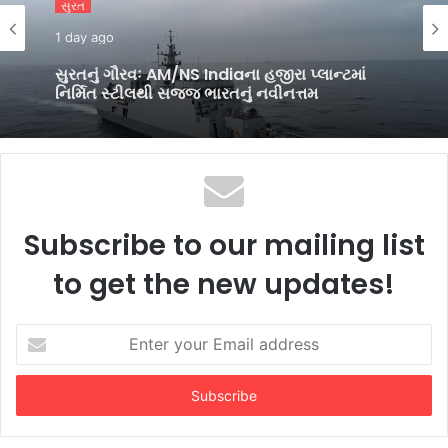
સુરત
1 day ago
સુરતનું ગૌરવઃ AM/NS Indiaના હજીરા પ્લાન્ટમાં
નિર્મિત સ્ટીલથી સજ્જ ભારતનું નવીનત્તમ
યુદ્ધજહાજ INS માલવણ
Subscribe to our mailing list
to get the new updates!
Enter
your
Email
address