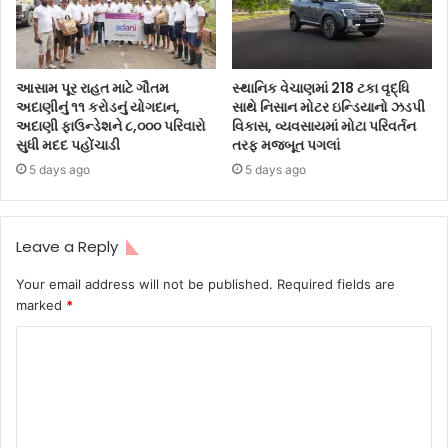
આસામ પૂર રાહત માટે ગૌતમ
સ્થાનિક વેચાણમાં 218 ટકા વૃદ્ધિ
અદાણીનું ૧૧ કરોડનું યોગદાન,
સાથે નિસાન મોટર ઇન્ડિયાનો ઝડપી
અદાણી ફાઉન્ડેશને ૮,૦૦૦ પરિવારો
વિકાસ, વ્યવસાયમાં મોટા પરિવર્તન
સુધી મદદ પહોંચાડી
તરફ મજબૂત પગલાં
5 days ago
5 days ago
Leave a Reply
Your email address will not be published.
Required fields are
marked
*