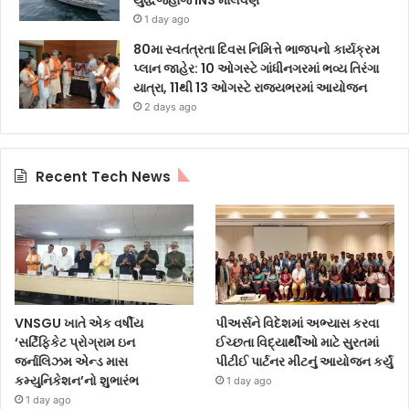
1 day ago
80મા સ્વતંત્રતા દિવસ નિમિત્તે ભાજપનો કાર્યક્રમ
પ્લાન જાહેર: 10 ઓગસ્ટે ગાંધીનગરમાં ભવ્ય તિરંગા
યાત્રા, 11થી 13 ઓગસ્ટે રાજ્યભરમાં આયોજન
2 days ago
Recent Tech News
VNSGU ખાતે એક વર્ષીય
પીઅર્સને વિદેશમાં અભ્યાસ કરવા
‘સર્ટિફિકેટ પ્રોગ્રામ ઇન
ઈચ્છતા વિદ્યાર્થીઓ માટે સુરતમાં
જર્નાલિઝમ એન્ડ માસ
પીટીઈ પાર્ટનર મીટનું આયોજન કર્યું
કમ્યુનિકેશન’નો શુભારંભ
1 day ago
1 day ago