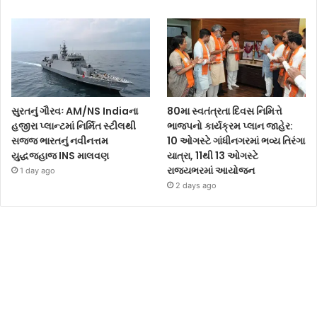
સુરતનું ગૌરવઃ AM/NS Indiaના
80મા સ્વતંત્રતા દિવસ નિમિત્તે
હજીરા પ્લાન્ટમાં નિર્મિત સ્ટીલથી
ભાજપનો કાર્યક્રમ પ્લાન જાહેર:
સજ્જ ભારતનું નવીનત્તમ
10 ઓગસ્ટે ગાંધીનગરમાં ભવ્ય તિરંગા
યુદ્ધજહાજ INS માલવણ
યાત્રા, 11થી 13 ઓગસ્ટે
રાજ્યભરમાં આયોજન
1 day ago
2 days ago