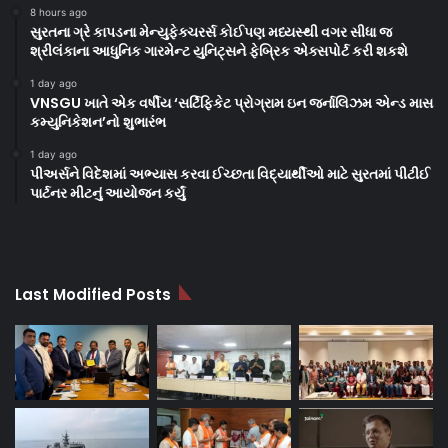
8 hours ago
સુરતના ગ્રે કાપડના મેન્યુફેક્ચરર્સ કોઈપણ મધ્યસ્થી વગર સીધા જ
શ્રીલંકાના આધુનિક ગારમેન્ટ યુનિટ્સને ફેબ્રિક એક્સપોર્ટ કરી શકશે
1 day ago
VNSGU ખાતે એક વર્ષીય ‘સર્ટિફિકેટ પ્રોગ્રામ ઇન જર્નાલિઝમ એન્ડ માસ
કમ્યુનિકેશન’નો શુભારંભ
1 day ago
પીઅર્સને વિદેશમાં અભ્યાસ કરવા ઈચ્છતા વિદ્યાર્થીઓ માટે સુરતમાં પીટીઈ
પાર્ટનર મીટનું આયોજન કર્યું
Last Modified Posts