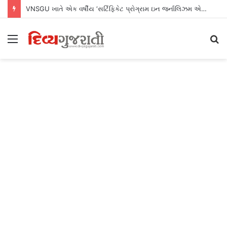
VNSGU ખાતે એક વર્ષીય ‘સર્ટિફિકેટ પ્રોગ્રામ ઇન જર્નાલિઝમ એન્ડ માસ કમ્યુનિકેશન’નો શુભારંભ
Menu
S
fo