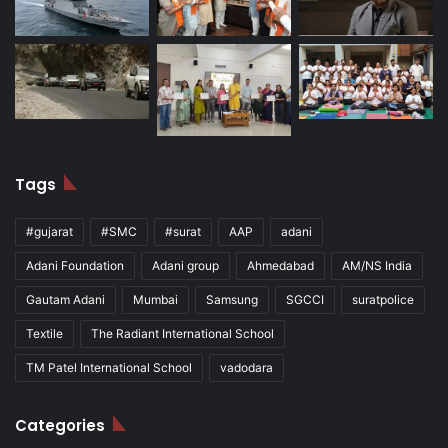
Tags
#gujarat
#SMC
#surat
AAP
adani
Adani Foundation
Adani group
Ahmedabad
AM/NS India
Gautam Adani
Mumbai
Samsung
SGCCI
suratpolice
Textile
The Radiant International School
TM Patel International School
vadodara
Categories