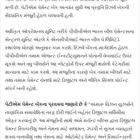
મળી છે. પેટીએમ પેમેન્ટ બેંક અત્યાર સુધી આ પ્રવૃત્તિ રિઝર્વ બેંકની
સૈધ્ધાંતિક મંજૂરી હેઠળ ચલાવતી હતી.
અધિકૃત ઓપરેશનલ યુનિટ તરીકે પીપીબીએલ ભારત બીલ પેમેન્ટસના
સેન્ટ્રલ યુનિટ એટલે કે એનસીપીઆઈ ભારત બીલ પે લિમિટેડે
સ્થાપેલા ધોરણો અનુસાર કામ કરશે. રિઝર્વ બેંકના માર્ગદર્શન હેઠળ
પીપીબીએલ તમામ એજન્ટ ઈન્સ્ટીટ્યુશનને પોતાની વેબસાઈટ ઉપર
મૂકશે અને વધુ બીલર્સને આ પ્લેટફોર્મ ઉપર મંજૂરી થયેલી કેટેગરીમાં
માન્યતા માટે કામ કરશે. આ મંજૂરીના કારણે બેંક તમામ બીલર્સ માટે
તથા તમામ પેમેન્ટ ચેનલો માટે ડિજીટલ અને ભૌતિક સિંગલ પોઈન્ટ
સંપર્ક બની રહેશે.
પેટીએમ પેમેન્ટ બેંકના પ્રવક્તા જણાવે છે કે
“અમારૂ વિઝન યુઝર્સને
નાણાંકિય સમાવેશિતા તરફ દોરી જઈને બહેતર ડિજીટલ સર્વિસીસ
ઓફર કરવાનું છે. આ મંજૂરીની સાથે અમે મર્ચન્ટ બીલ્સ દ્વારા ડિજીટલ
પેમન્ટ સ્વિકારીશુ અને તેમના માટે સલામત, ઝડપી ને સુગમ વ્યવહારો
શક્ય બનાવીશું તથા તેમના માટે ઓટોમેટેડ પેમેન્ટ અને રિમાઈન્ડરની