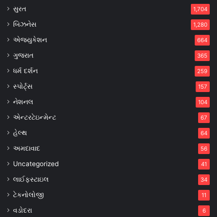
સુરત
1,704
બિઝનેસ
1,280
એજ્યુકેશન
664
ગુજરાત
365
ધર્મ દર્શન
259
સ્પોર્ટ્સ
157
નેશનલ
104
એન્ટરટેઇન્મેન્ટ
67
હેલ્થ
64
અમદાવાદ
56
Uncategorized
41
લાઈફસ્ટાઇલ
34
ટેકનોલોજી
11
વડોદરા
6