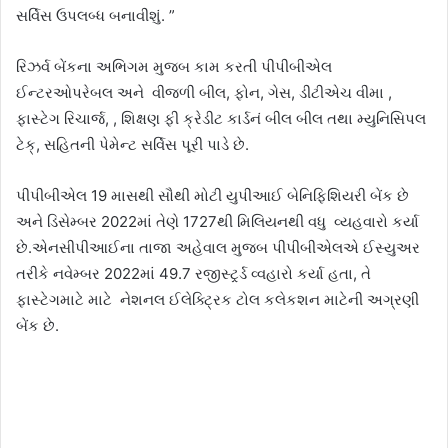
સર્વિસ ઉપલબ્ધ બનાવીશું. ”
રિઝર્વ બેંકના અભિગમ મુજબ કામ કરતી પીપીબીએલ
ઈન્ટરઓપરેબલ અને વીજળી બીલ, ફોન, ગેસ, ડીટીએચ વીમા ,
ફાસ્ટેગ રિચાર્જ, , શિક્ષણ ફી ક્રેડીટ કાર્ડનં બીલ બીલ તથા મ્યુનિસિપલ
ટેક્, સહિતની પેમેન્ટ સર્વિસ પૂરી પાડે છે.
પીપીબીએલ 19 માસથી સૌથી મોટી યુપીઆઈ બેનિફિશિયરી બેંક છે
અને ડિસેમ્બર 2022માં તેણે 1727થી મિલિયનથી વધુ વ્યહવારો કર્યા
છે.એનસીપીઆઈના તાજા અહેવાલ મુજબ પીપીબીએલએ ઈસ્યુઅર
તરીકે નવેમ્બર 2022માં 49.7 રજીસ્ટર્ર્ડ વ્વહારો કર્યા હતા, તે
ફાસ્ટેગમાટે માટે નેશનલ ઈલેક્ટ્રિક ટોલ કલેકશન માટેની અગ્રણી
બેંક છે.