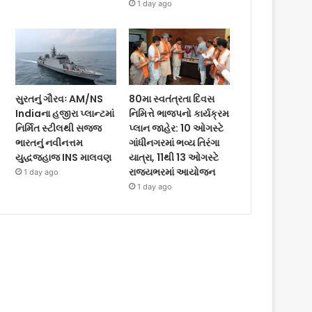
1 day ago
સુરતનું ગૌરવઃ AM/NS
80મા સ્વતંત્રતા દિવસ
Indiaના હજીરા પ્લાન્ટમાં
નિમિત્તે ભાજપનો કાર્યક્રમ
નિર્મિત સ્ટીલથી સજ્જ
પ્લાન જાહેર: 10 ઓગસ્ટે
ભારતનું નવીનત્તમ
ગાંધીનગરમાં ભવ્ય તિરંગા
યુદ્ધજહાજ INS માલવણ
યાત્રા, 11થી 13 ઓગસ્ટે
રાજ્યભરમાં આયોજન
1 day ago
1 day ago