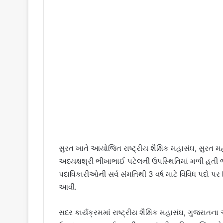
સુરત ખાતે આયોજિત રાષ્ટ્રીય શૈક્ષિક મહાસંઘ, સુરત
અધ્યક્ષશ્રી ભીખાભાઈ પટેલની ઉપસ્થિતિમાં મળી હતી 
પદાધિકારીઓની સર્વ સંમતિથી 3 વર્ષ માટે વિવિધ પદો
આવી.
સદર કાર્યક્રમમાં રાષ્ટ્રીય શૈક્ષિક મહાસંઘ, ગુજરાતન