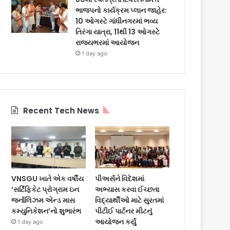
ભાજપનો કાર્યક્રમ પ્લાન જાહેર:
10 ઓગસ્ટે ગાંધીનગરમાં ભવ્ય
તિરંગા યાત્રા, 11થી 13 ઓગસ્ટે
રાજ્યભરમાં આયોજન
1 day ago
Recent Tech News
VNSGU ખાતે એક વર્ષીય
પીઅર્સને વિદેશમાં
‘સર્ટિફિકેટ પ્રોગ્રામ ઇન
અભ્યાસ કરવા ઈચ્છતા
જર્નાલિઝમ એન્ડ માસ
વિદ્યાર્થીઓ માટે સુરતમાં
કમ્યુનિકેશન’નો શુભારંભ
પીટીઈ પાર્ટનર મીટનું
આયોજન કર્યું
1 day ago