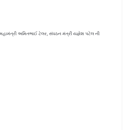
, મહામંત્રી અમિતભાઈ ટેલર, સંઘઠન મંત્રી યજ્ઞેશ પટેલ ની