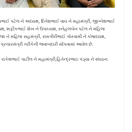
ભાઈ પટેલ ને અધ્યક્ષ, દિનેશભાઈ વાઘ ને મહામંત્રી, જીગ્નેશભાઈ
્યક્ષ, શફીકભાઈ શેખ ને ઉપાઘ્યક્ષ, સ્નેહલબેન પટેલ ને મહિલા
જા ને મહિલા સહમંત્રી, રામગીરીભાઈ ગોસ્વામી ને કોષાધ્યક્ષ,
પ્રચારમંત્રી તરીકેની જવાબદારી સોંપવામાં આવેલ છે.
રાકેશભાઈ પાટીલ ને મહામંત્રી,હિતેન્દ્રભાઇ પંડ્યા ને સંઘઠન