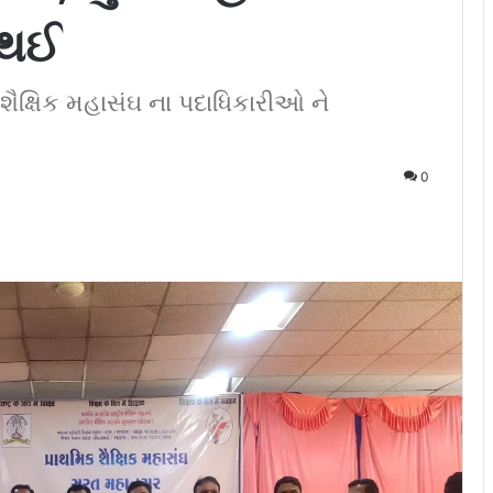
િ થઈ
શૈક્ષિક મહાસંઘ ના પદાધિકારીઓ ને
0