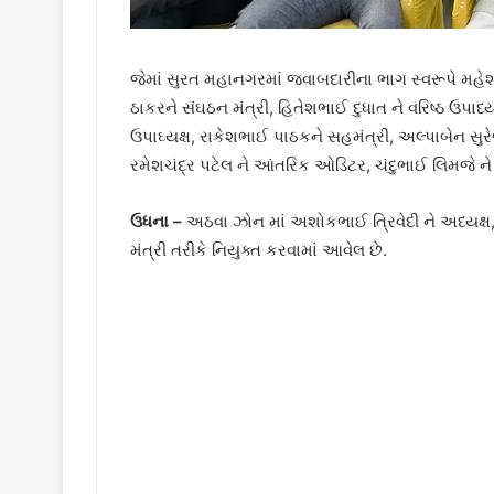
જેમાં સુરત મહાનગરમાં જવાબદારીના ભાગ સ્વરૂપે મહેશ
ઠાકરને સંઘઠન મંત્રી, હિતેશભાઈ દુધાત ને વરિષ્ઠ ઉપાધ
ઉપાઘ્યક્ષ, રાકેશભાઈ પાઠકને સહમંત્રી, અલ્પાબેન સુરે
રમેશચંદ્ર પટેલ ને આંતરિક ઓડિટર, ચંદુભાઈ લિમજે ને 
ઉધના –
અઠવા ઝોન માં અશોકભાઈ ત્રિવેદી ને અધ્યક્ષ, 
મંત્રી તરીકે નિયુક્ત કરવામાં આવેલ છે.