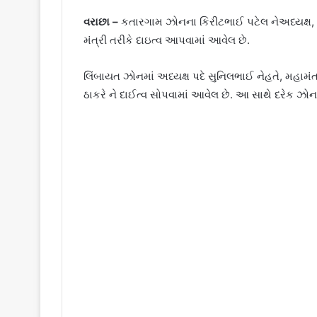
વરાછા –
કતારગામ ઝોનના કિરીટભાઈ પટેલ નેઅધ્યક્ષ, દ
મંત્રી તરીકે દાઇત્વ આપવામાં આવેલ છે.
લિંબાયત ઝોનમાં અધ્યક્ષ પદે સુનિલભાઈ નેહતે, મહામં
ઠાકરે ને દાઈત્વ સોપવામાં આવેલ છે. આ સાથે દરેક ઝોનમાં