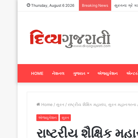
VNSGU ખાતે એ
Thursday, August 6 2026
Breaking News
HOME
નેશનલ
ગુજરાત
એજ્યુકેશન
એન્ટરટ
Home
/
સુરત
/
રાષ્ટ્રીય શૈક્ષિક મહાસંઘ, સુરત મહાનગરના હ
એજ્યુકેશન
સુરત
રાષ્ટ્રીય શૈક્ષિક 