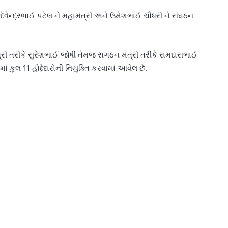
ેવેન્દ્રભાઈ પટેલ ને મહામંત્રી અને ઉમેશભાઈ ચૌધરી ને સંઘઠન
ત્રી તરીકે સુરેશભાઈ જોષી તેમજ સંગઠન મંત્રી તરીકે રામદાસભાઈ
 કુલ 11 હોદ્દેદારોની નિયુક્તિ કરવામાં આવેલ છે.