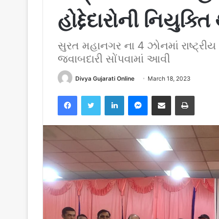
હોદ્દેદારોની નિયુક્ત
સુરત મહાનગર ના 4 ઝોનમાં રાષ્ટ્રીય 
જવાબદારી સોંપવામાં આવી
Divya Gujarati Online
March 18, 2023
Facebook
Twitter
LinkedIn
Messenger
Share via Email
Print