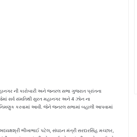
 મહાનગર ની કારોબારી અને જનરલ સભા ગુજરાત પ્રાંતના
જેમાં સર્વ સંમતિથી સુરત મહાનગર અને 4 ઝોન ના
 પર નિમણુક કરવામાં આવી. જેને જનરલ સભામાં બહાલી આપવામાં
ા અધ્યક્ષશ્રી ભીખાભાઈ પટેલ, સંઘઠન મંત્રી સરદારસિંહ મચ્છાર,