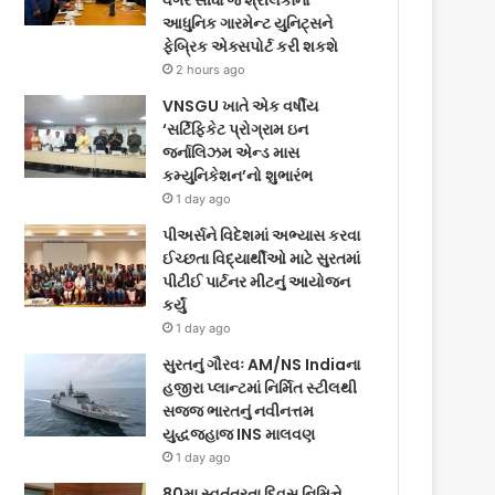
વગર સીધા જ શ્રીલંકાના
આધુનિક ગારમેન્ટ યુનિટ્સને
ફેબ્રિક એક્સપોર્ટ કરી શકશે
2 hours ago
VNSGU ખાતે એક વર્ષીય
‘સર્ટિફિકેટ પ્રોગ્રામ ઇન
જર્નાલિઝમ એન્ડ માસ
કમ્યુનિકેશન’નો શુભારંભ
1 day ago
પીઅર્સને વિદેશમાં અભ્યાસ કરવા
ઈચ્છતા વિદ્યાર્થીઓ માટે સુરતમાં
પીટીઈ પાર્ટનર મીટનું આયોજન
કર્યું
1 day ago
સુરતનું ગૌરવઃ AM/NS Indiaના
હજીરા પ્લાન્ટમાં નિર્મિત સ્ટીલથી
સજ્જ ભારતનું નવીનત્તમ
યુદ્ધજહાજ INS માલવણ
1 day ago
80મા સ્વતંત્રતા દિવસ નિમિત્તે