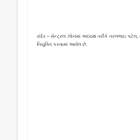
રાંદેર – સેન્ટ્રલ ઝોનમાં અધ્યક્ષ તરીકે તરલભાઇ પટેલ
નિયુક્તિ કરવામાં આવેલ છે.