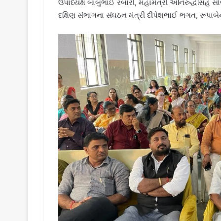
ઉપાધ્યક્ષ બાબુભાઈ રબારી, મહામંત્રી અનિરુદ્ધસિંહ સ
દક્ષિણ સંભાગના સંઘઠન મંત્રી દીપેશભાઈ ભગત, રૂપાબેન