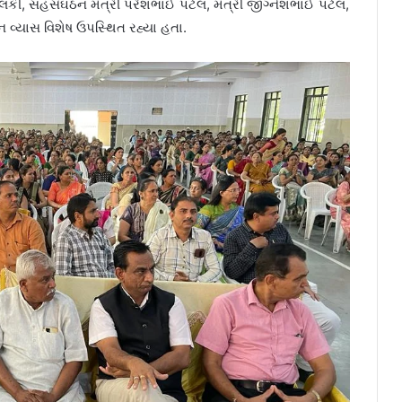
ોલંકી, સહસંઘઠન મંત્રી પરેશભાઈ પટેલ, મંત્રી જીગ્નેશભાઈ પટેલ,
 વ્યાસ વિશેષ ઉપસ્થિત રહ્યા હતા.