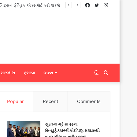
Facebook
Twitter
Instagram
Switch
Search
રાજનીતિ
ક્રાઇમ
અન્ય
skin
for
Popular
Recent
Comments
સુરતના ગ્રે કાપડના
મેન્યુફેક્ચરર્સ કોઈપણ મધ્યસ્થી