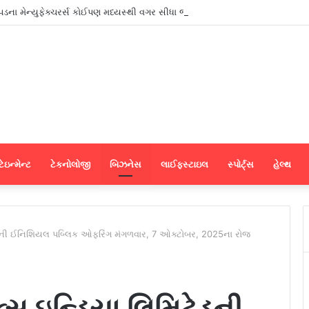
ાપડના મેન્યુફેક્ચરર્સ કોઈપણ મધ્યસ્થી વગર સીધા જ શ્રીલંકાના આધુનિક ગારમેન્ટ યુ
ેઇન્મેન્ટ
ટેકનોલોજી
બિઝનેસ
લાઈફસ્ટાઇલ
સ્પોર્ટ્સ
હેલ્થ
ટેડની ઈનિશિયલ પબ્લિક ઓફરિંગ મંગળવાર, 7 ઓક્ટોબર, 2025ના રોજ
્સ ઇન્ડિયા લિમિટેડની