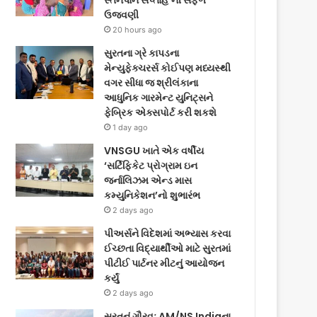
સ્તનપાન સપ્તાહ’ની સફળ
ઉજવણી
20 hours ago
સુરતના ગ્રે કાપડના
મેન્યુફેક્ચરર્સ કોઈપણ મધ્યસ્થી
વગર સીધા જ શ્રીલંકાના
આધુનિક ગારમેન્ટ યુનિટ્સને
ફેબ્રિક એક્સપોર્ટ કરી શકશે
1 day ago
VNSGU ખાતે એક વર્ષીય
‘સર્ટિફિકેટ પ્રોગ્રામ ઇન
જર્નાલિઝમ એન્ડ માસ
કમ્યુનિકેશન’નો શુભારંભ
2 days ago
પીઅર્સને વિદેશમાં અભ્યાસ કરવા
ઈચ્છતા વિદ્યાર્થીઓ માટે સુરતમાં
પીટીઈ પાર્ટનર મીટનું આયોજન
કર્યું
2 days ago
સુરતનું ગૌરવઃ AM/NS Indiaના