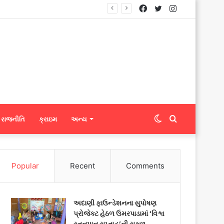
Facebook
Twitter
Instagram
નિટ્સને ફેબ્રિક એક્સપોર્ટ કરી શકશે
Switch
Search
રાજનીતિ
ક્રાઇમ
અન્ય
skin
for
Popular
Recent
Comments
અદાણી ફાઉન્ડેશનના સુપોષણ
પ્રોજેક્ટ હેઠળ ઉમરપાડામાં ‘વિશ્વ