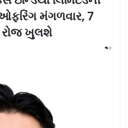
ફરિંગ મંગળવાર, 7
રોજ ખુલશે
0