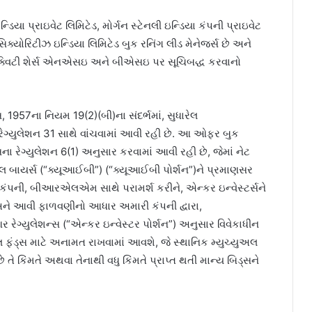
્ડિયા પ્રાઇવેટ લિમિટેડ, મોર્ગન સ્ટેનલી ઇન્ડિયા કંપની પ્રાઇવેટ
 સિક્યોરિટીઝ ઇન્ડિયા લિમિટેડ બુક રનિંગ લીડ મેનેજર્સ છે અને
 ઇક્વિટી શેર્સ એનએસઇ અને બીએસઇ પર સૂચિબદ્ધ કરવાનો
, 1957ના નિયમ 19(2)(બી)ના સંદર્ભમાં, સુધારેલ
્યુલેશન 31 સાથે વાંચવામાં આવી રહી છે. આ ઓફર બુક
સના રેગ્યુલેશન 6(1) અનુસાર કરવામાં આવી રહી છે, જેમાં નેટ
લ બાયર્સ (“ક્યૂઆઈબી”) (“ક્યૂઆઈબી પોર્શન”)ને પ્રમાણસર
 કંપની, બીઆરએલએમ સાથે પરામર્શ કરીને, એન્કર ઇન્વેસ્ટર્સને
અને આવી ફાળવણીનો આધાર અમારી કંપની દ્વારા,
્યુલેશન્સ (“એન્કર ઇન્વેસ્ટર પોર્શન”) અનુસાર વિવેકાધીન
અલ ફંડ્સ માટે અનામત રાખવામાં આવશે, જે સ્થાનિક મ્યુચ્યુઅલ
 તે કિંમતે અથવા તેનાથી વધુ કિંમતે પ્રાપ્ત થતી માન્ય બિડ્સને