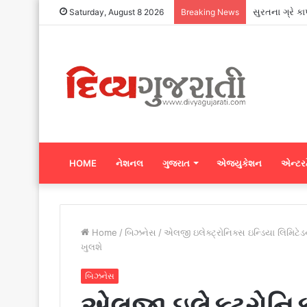
સુરતના ગ્રે ક
Saturday, August 8 2026
Breaking News
HOME
નેશનલ
ગુજરાત
એજ્યુકેશન
એન્ટરટ
Home
/
બિઝનેસ
/
એલજી ઇલેક્ટ્રોનિક્સ ઇન્ડિયા લિમિ
ખુલશે
બિઝનેસ
એલજી ઇલેક્ટ્રોનિક