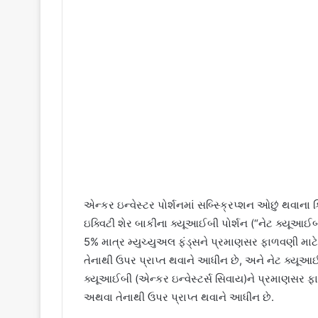
એન્કર ઇન્વેસ્ટર પોર્શનમાં સબ્સ્ક્રિપ્શન ઓછું થવાના
ઇક્વિટી શેર બાકીના ક્યૂઆઈબી પોર્શન (“નેટ ક્યૂઆઈબી
5% માત્ર મ્યુચ્યુઅલ ફંડ્સને પ્રમાણસર ફાળવણી મા
તેનાથી ઉપર પ્રાપ્ત થવાને આધીન છે, અને નેટ ક્યૂઆ
ક્યૂઆઈબી (એન્કર ઇન્વેસ્ટર્સ સિવાય)ને પ્રમાણસર ફ
અથવા તેનાથી ઉપર પ્રાપ્ત થવાને આધીન છે.