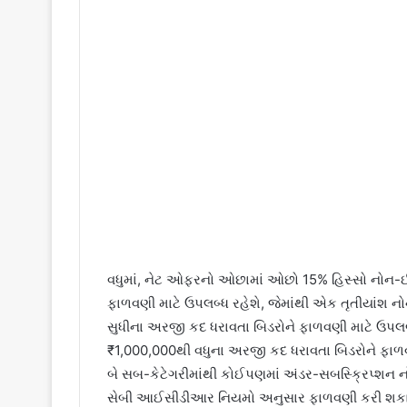
વધુમાં, નેટ ઓફરનો ઓછામાં ઓછો 15% હિસ્સો નોન-ઈન્સ્
ફાળવણી માટે ઉપલબ્ધ રહેશે, જેમાંથી એક તૃતીયાંશ ન
સુધીના અરજી કદ ધરાવતા બિડરોને ફાળવણી માટે ઉપલબ્ધ
₹1,000,000થી વધુના અરજી કદ ધરાવતા બિડરોને ફાળવ
બે સબ-કેટેગરીમાંથી કોઈપણમાં અંડર-સબસ્ક્રિપ્શન ન
સેબી આઈસીડીઆર નિયમો અનુસાર ફાળવણી કરી શકાય 