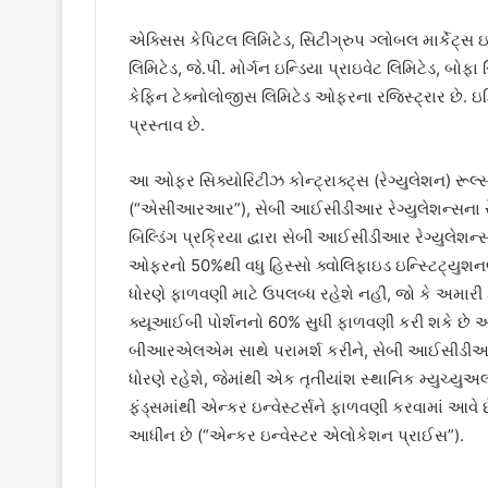
એક્સિસ કેપિટલ લિમિટેડ, સિટીગ્રુપ ગ્લોબલ માર્કેટ્સ ઇન
લિમિટેડ, જે.પી. મોર્ગન ઇન્ડિયા પ્રાઇવેટ લિમિટેડ, બોફા
કેફિન ટેક્નોલોજીસ લિમિટેડ ઓફરના રજિસ્ટ્રાર છે.
પ્રસ્તાવ છે.
આ ઓફર સિક્યોરિટીઝ કોન્ટ્રાક્ટ્સ (રેગ્યુલેશન) રૂલ્સ
(“એસીઆરઆર”), સેબી આઈસીડીઆર રેગ્યુલેશન્સના રેગ
બિલ્ડિંગ પ્રક્રિયા દ્વારા સેબી આઈસીડીઆર રેગ્યુલેશન્
ઓફરનો 50%થી વધુ હિસ્સો ક્વોલિફાઇડ ઇન્સ્ટિટ્યુશન
ધોરણે ફાળવણી માટે ઉપલબ્ધ રહેશે નહીં, જો કે અમારી
ક્યૂઆઈબી પોર્શનનો 60% સુધી ફાળવણી કરી શકે છે 
બીઆરએલએમ સાથે પરામર્શ કરીને, સેબી આઈસીડીઆર રેગ
ધોરણે રહેશે, જેમાંથી એક તૃતીયાંશ સ્થાનિક મ્યુચ્યુ
ફંડ્સમાંથી એન્કર ઇન્વેસ્ટર્સને ફાળવણી કરવામાં આવે છે
આધીન છે (“એન્કર ઇન્વેસ્ટર એલોકેશન પ્રાઈસ”).