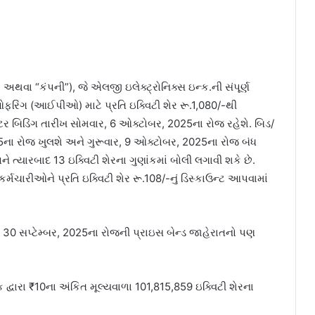
 અથવા “કંપની”), જે એલજી ઇલેક્ટ્રોનિક્સ ઇન્ક.ની સંપૂર્ણ
ઓફરિંગ (આઈપીઓ) માટે પ્રતિ ઇક્વિટી શેર રૂ.1,080/-થી
ેસ્ટર બિડિંગ તારીખ સોમવાર, 6 ઓક્ટોબર, 2025ના રોજ રહેશે. બિડ/
5ના રોજ ખુલશે અને ગુરૂવાર, 9 ઓક્ટોબર, 2025ના રોજ બંધ
 ત્યારબાદ 13 ઇક્વિટી શેરના ગુણાંકમાં બોલી લગાવી શકે છે.
્મચારીઓને પ્રતિ ઇક્વિટી શેર રૂ.108/-નું ડિસ્કાઉન્ટ આપવામાં
યેલ 30 સપ્ટેમ્બર, 2025ના રોજની પ્રાઇસ બેન્ડ જાહેરાતનો પણ
દ્વારા ₹10ના અંકિત મૂલ્યવાળા 101,815,859 ઇક્વિટી શેરના