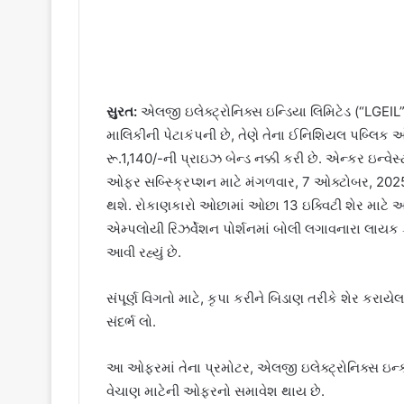
સુરત:
એલજી ઇલેક્ટ્રોનિક્સ ઇન્ડિયા લિમિટેડ (“LGEIL”
માલિકીની પેટાકંપની છે, તેણે તેના ઈનિશિયલ પબ્લિક 
રૂ.1,140/-ની પ્રાઇઝ બેન્ડ નક્કી કરી છે. એન્કર ઇન્વ
ઓફર સબ્સ્ક્રિપ્શન માટે મંગળવાર, 7 ઓક્ટોબર, 202
થશે. રોકાણકારો ઓછામાં ઓછા 13 ઇક્વિટી શેર માટે અને
એમ્પલોયી રિઝર્વેશન પોર્શનમાં બોલી લગાવનારા લાયક કર
આવી રહ્યું છે.
સંપૂર્ણ વિગતો માટે, કૃપા કરીને બિડાણ તરીકે શેર કરા
સંદર્ભ લો.
આ ઓફરમાં તેના પ્રમોટર, એલજી ઇલેક્ટ્રોનિક્સ ઇન્ક 
વેચાણ માટેની ઓફરનો સમાવેશ થાય છે.