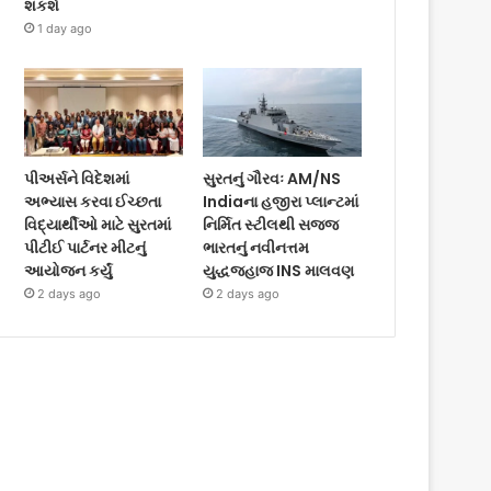
શકશે
1 day ago
પીઅર્સને વિદેશમાં
સુરતનું ગૌરવઃ AM/NS
અભ્યાસ કરવા ઈચ્છતા
Indiaના હજીરા પ્લાન્ટમાં
વિદ્યાર્થીઓ માટે સુરતમાં
નિર્મિત સ્ટીલથી સજ્જ
પીટીઈ પાર્ટનર મીટનું
ભારતનું નવીનત્તમ
આયોજન કર્યું
યુદ્ધજહાજ INS માલવણ
2 days ago
2 days ago