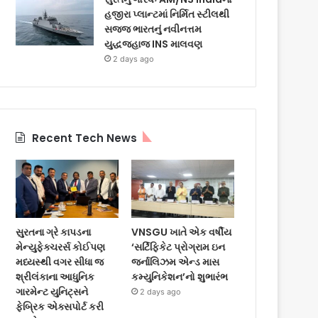
હજીરા પ્લાન્ટમાં નિર્મિત સ્ટીલથી
સજ્જ ભારતનું નવીનત્તમ
યુદ્ધજહાજ INS માલવણ
2 days ago
Recent Tech News
સુરતના ગ્રે કાપડના
VNSGU ખાતે એક વર્ષીય
મેન્યુફેક્ચરર્સ કોઈપણ
‘સર્ટિફિકેટ પ્રોગ્રામ ઇન
મધ્યસ્થી વગર સીધા જ
જર્નાલિઝમ એન્ડ માસ
શ્રીલંકાના આધુનિક
કમ્યુનિકેશન’નો શુભારંભ
ગારમેન્ટ યુનિટ્સને
2 days ago
ફેબ્રિક એક્સપોર્ટ કરી