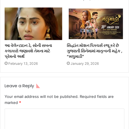
આ વેલેન્ટાઇન ડે, સોની સબના
સિદ્ધાંત મોશન પિક્ચર્સ રજૂ કરે છે
કલાકારો જણાવશે તેમના માટે
ગુજરાતી સિનેમામાં માતૃત્વની મહેક ,
પ્રેમનો અર્થ
“મલુમાડી”
February 13, 2026
January 29, 2026
Leave a Reply
Your email address will not be published.
Required fields are
marked
*