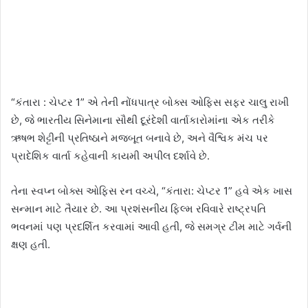
“કંતારા : ચેપ્ટર 1” એ તેની નોંધપાત્ર બોક્સ ઓફિસ સફર ચાલુ રાખી
છે, જે ભારતીય સિનેમાના સૌથી દૂરંદેશી વાર્તાકારોમાંના એક તરીકે
ઋષભ શેટ્ટીની પ્રતિષ્ઠાને મજબૂત બનાવે છે, અને વૈશ્વિક મંચ પર
પ્રાદેશિક વાર્તા કહેવાની કાયમી અપીલ દર્શાવે છે.
તેના સ્વપ્ન બોક્સ ઓફિસ રન વચ્ચે, “કંતારા: ચેપ્ટર 1” હવે એક ખાસ
સન્માન માટે તૈયાર છે. આ પ્રશંસનીય ફિલ્મ રવિવારે રાષ્ટ્રપતિ
ભવનમાં પણ પ્રદર્શિત કરવામાં આવી હતી, જે સમગ્ર ટીમ માટે ગર્વની
ક્ષણ હતી.