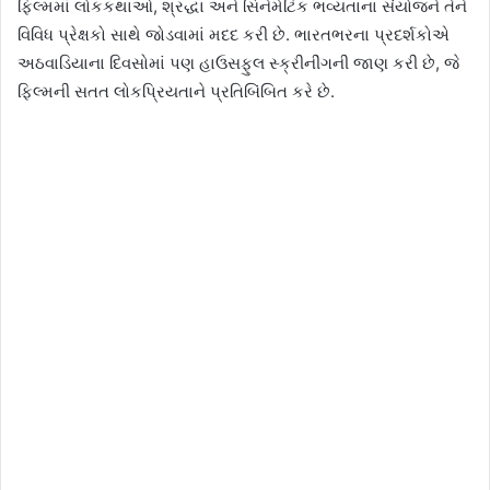
ફિલ્મમાં લોકકથાઓ, શ્રદ્ધા અને સિનેમેટિક ભવ્યતાના સંયોજને તેને
વિવિધ પ્રેક્ષકો સાથે જોડવામાં મદદ કરી છે. ભારતભરના પ્રદર્શકોએ
અઠવાડિયાના દિવસોમાં પણ હાઉસફુલ સ્ક્રીનીંગની જાણ કરી છે, જે
ફિલ્મની સતત લોકપ્રિયતાને પ્રતિબિંબિત કરે છે.