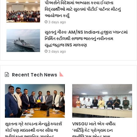
પીઅર્સને વિદેશમાં અભ્યાસ કરવા ઈચ્છતા
વિદ્યાર્થીઓ માટે સુરતમાં પીટીઈ પાર્ટનર મીટનું
આયોજન કર્યું
3 days ago
સુરતનું ગૌરવઃ AM/NS Indiaના હજીરા પ્લાન્ટમાં
નિર્મિત સ્ટીલથી સજ્જ ભારતનું નવીનત્તમ
યુદ્ધજહાજ INS માલવણ
3 days ago
Recent Tech News
સુરતના ગ્રે કાપડના મેન્યુફેક્ચરર્સ
VNSGU ખાતે એક વર્ષીય
કોઈપણ મધ્યસ્થી વગર સીધા જ
‘સર્ટિફિકેટ પ્રોગ્રામ ઇન
શ્રીલંકાના આધુનિક ગારમેન્ટ
જર્નાલિઝમ એન્ડ માસ