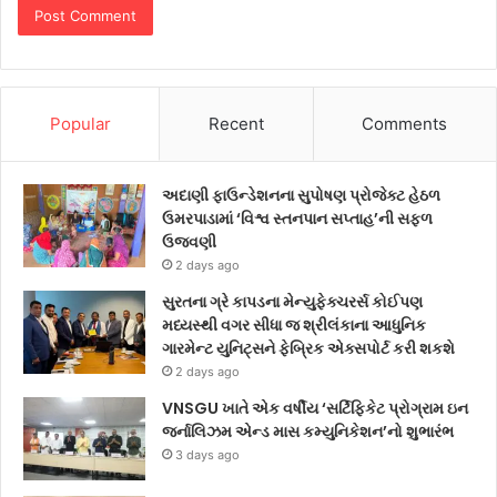
Popular
Recent
Comments
અદાણી ફાઉન્ડેશનના સુપોષણ પ્રોજેક્ટ હેઠળ
ઉમરપાડામાં ‘વિશ્વ સ્તનપાન સપ્તાહ’ની સફળ
ઉજવણી
2 days ago
સુરતના ગ્રે કાપડના મેન્યુફેક્ચરર્સ કોઈપણ
મધ્યસ્થી વગર સીધા જ શ્રીલંકાના આધુનિક
ગારમેન્ટ યુનિટ્સને ફેબ્રિક એક્સપોર્ટ કરી શકશે
2 days ago
VNSGU ખાતે એક વર્ષીય ‘સર્ટિફિકેટ પ્રોગ્રામ ઇન
જર્નાલિઝમ એન્ડ માસ કમ્યુનિકેશન’નો શુભારંભ
3 days ago