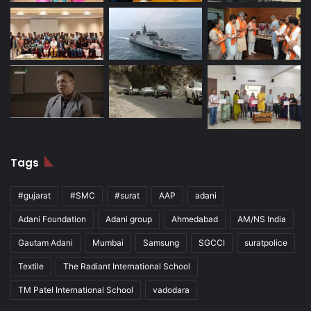
Tags
#gujarat
#SMC
#surat
AAP
adani
Adani Foundation
Adani group
Ahmedabad
AM/NS India
Gautam Adani
Mumbai
Samsung
SGCCI
suratpolice
Textile
The Radiant International School
TM Patel International School
vadodara