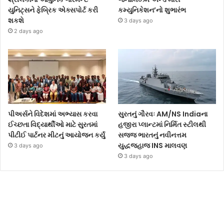
યુનિટ્સને ફેબ્રિક એક્સપોર્ટ કરી
કમ્યુનિકેશન’નો શુભારંભ
શકશે
3 days ago
2 days ago
પીઅર્સને વિદેશમાં અભ્યાસ કરવા
સુરતનું ગૌરવઃ AM/NS Indiaના
ઈચ્છતા વિદ્યાર્થીઓ માટે સુરતમાં
હજીરા પ્લાન્ટમાં નિર્મિત સ્ટીલથી
પીટીઈ પાર્ટનર મીટનું આયોજન કર્યું
સજ્જ ભારતનું નવીનત્તમ
યુદ્ધજહાજ INS માલવણ
3 days ago
3 days ago