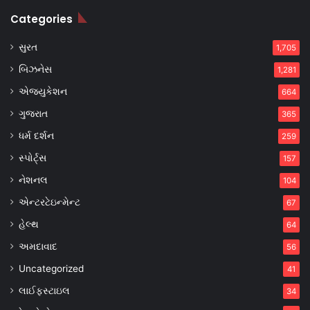
Categories
સુરત
1,705
બિઝનેસ
1,281
એજ્યુકેશન
664
ગુજરાત
365
ધર્મ દર્શન
259
સ્પોર્ટ્સ
157
નેશનલ
104
એન્ટરટેઇન્મેન્ટ
67
હેલ્થ
64
અમદાવાદ
56
Uncategorized
41
લાઈફસ્ટાઇલ
34