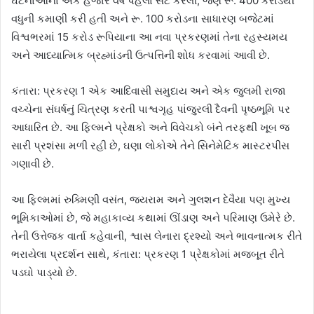
ઘટનાઓના એક હજાર વર્ષ પહેલાં સેટ કરેલી, જેણે રૂ. 400 કરોડથી
વધુની કમાણી કરી હતી અને રૂ. 100 કરોડના સાધારણ બજેટમાં
વિશ્વભરમાં 15 કરોડ રૂપિયાના આ નવા પ્રકરણમાં તેના રહસ્યમય
અને આધ્યાત્મિક બ્રહ્માંડની ઉત્પત્તિની શોધ કરવામાં આવી છે.
કંતારા: પ્રકરણ 1 એક આદિવાસી સમુદાય અને એક જુલમી રાજા
વચ્ચેના સંઘર્ષનું ચિત્રણ કરતી પાશ્વગૃહ પાંજુરલી દૈવની પૃષ્ઠભૂમિ પર
આધારિત છે. આ ફિલ્મને પ્રેક્ષકો અને વિવેચકો બંને તરફથી ખૂબ જ
સારી પ્રશંસા મળી રહી છે, ઘણા લોકોએ તેને સિનેમેટિક માસ્ટરપીસ
ગણાવી છે.
આ ફિલ્મમાં રુક્મિણી વસંત, જયરામ અને ગુલશન દેવૈયા પણ મુખ્ય
ભૂમિકાઓમાં છે, જે મહાકાવ્ય કથામાં ઊંડાણ અને પરિમાણ ઉમેરે છે.
તેની ઉત્તેજક વાર્તા કહેવાની, શ્વાસ લેનારા દ્રશ્યો અને ભાવનાત્મક રીતે
ભરાયેલા પ્રદર્શન સાથે, કંતારા: પ્રકરણ 1 પ્રેક્ષકોમાં મજબૂત રીતે
પડઘો પાડ્યો છે.