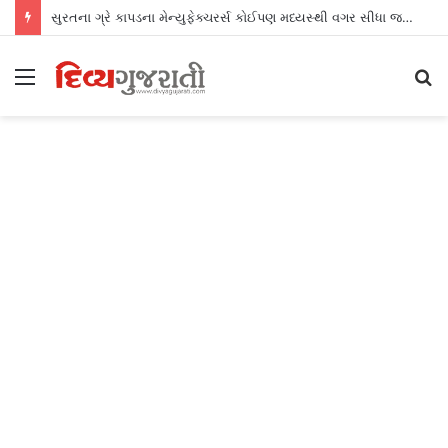
સુરતના ગ્રે કાપડના મેન્યુફેક્ચરર્સ કોઈપણ મધ્યસ્થી વગર સીધા જ શ્રીલંકાના આધુનિક ગારમેન્ટ યુનિટ્સને ફેબ્રિક એક્સપોર્ટ કરી શકશે
Menu
S
fo