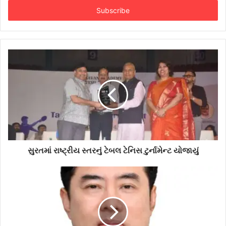
Email
address
સુરતમાં રાષ્ટ્રીય સ્તરનું ટેબલ ટેનિસ ટુર્નામેન્ટ યોજાયું