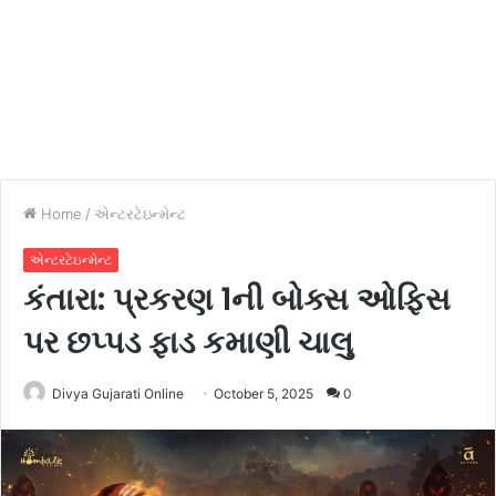
Home
/
એન્ટરટેઇન્મેન્ટ
એન્ટરટેઇન્મેન્ટ
કંતારા: પ્રકરણ 1ની બોક્સ ઓફિસ
પર છપ્પડ ફાડ કમાણી ચાલુ
Divya Gujarati Online
October 5, 2025
0