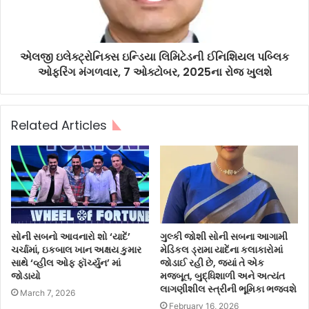
એલજી ઇલેક્ટ્રોનિક્સ ઇન્ડિયા લિમિટેડની ઈનિશિયલ પબ્લિક
ઓફરિંગ મંગળવાર, 7 ઓક્ટોબર, 2025ના રોજ ખુલશે
Related Articles
સોની સબનો આવનારો શો ‘યાદેં’
ગુલ્કી જોશી સોની સબના આગામી
ચર્ચામાં, ઇકબાલ ખાન અક્ષય કુમાર
મેડિકલ ડ્રામા યાદેંના કલાકારોમાં
સાથે ‘વ્હીલ ઓફ ફૉર્ચ્યુન’ માં
જોડાઈ રહી છે, જ્યાં તે એક
જોડાયો
મજબૂત, બુદ્ધિશાળી અને અત્યંત
લાગણીશીલ સ્ત્રીની ભૂમિકા ભજવશે
March 7, 2026
February 16, 2026