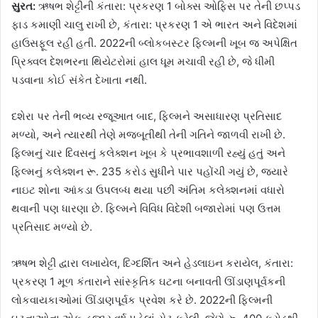
સુરત:
ઋષભ શેટ્ટીની કંતારા: પ્રકરણ 1 બોક્સ ઓફિસ પર તેની છપ્પડ
ફાડ કમાણી ચાલુ રાખી છે, કંતારા: પ્રકરણ 1 એ ભારત અને વિદેશમાં
હાઉસફૂલ રહી હતી. 2022ની બ્લોકબસ્ટર ફિલ્મની ખૂબ જ અપેક્ષિત
પ્રિક્વલ દેશભરના થિયેટરોમાં હાલ ધૂમ મચાવી રહી છે, જે ધીમી
પડવાના કોઈ સંકેત દેખાતા નથી.
દશેરા પર તેની ભવ્ય રજૂઆત બાદ, ફિલ્મને અસાધારણ પ્રતિસાદ
મળ્યો, અને ત્યારથી તેણે મજબૂતીથી તેની ગતિને જાળવી રાખી છે.
ફિલ્મનું ચાર દિવસનું કલેક્શન ખૂબ કે પ્રભાવશાળી રહ્યું હતું અને
ફિલ્મનું કલેક્શન રૂ. 235 કરોડ સુધીને પાર પહોંચી ગયું છે, જ્યારે
નાઇટ શોના આંકડા ઉપલબ્ધ થયા પછી અંતિમ કલેક્શનમાં વધારો
થવાની પણ ધારણા છે. ફિલ્મને વિવિધ વિદેશી બજારોમાં પણ ઉત્તમ
પ્રતિસાદ મળ્યો છે.
ઋષભ શેટ્ટી દ્વારા લખાયેલ, દિગ્દર્શિત અને હેડલાઇન કરાયેલ, કંતારા:
પ્રકરણ 1 મૂળ કંતારાને સાંસ્કૃતિક ઘટના બનાવતી ઊંડાણપૂર્વકની
લોકવાયકાઓમાં ઊંડાણપૂર્વક પ્રવેશ કરે છે. 2022ની ફિલ્મની