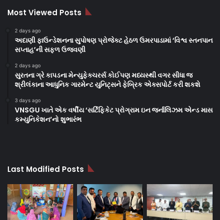
Most Viewed Posts
2 days ago
અદાણી ફાઉન્ડેશનના સુપોષણ પ્રોજેક્ટ હેઠળ ઉમરપાડામાં ‘વિશ્વ સ્તનપાન
સપ્તાહ’ની સફળ ઉજવણી
2 days ago
સુરતના ગ્રે કાપડના મેન્યુફેક્ચરર્સ કોઈપણ મધ્યસ્થી વગર સીધા જ
શ્રીલંકાના આધુનિક ગારમેન્ટ યુનિટ્સને ફેબ્રિક એક્સપોર્ટ કરી શકશે
3 days ago
VNSGU ખાતે એક વર્ષીય ‘સર્ટિફિકેટ પ્રોગ્રામ ઇન જર્નાલિઝમ એન્ડ માસ
કમ્યુનિકેશન’નો શુભારંભ
Last Modified Posts