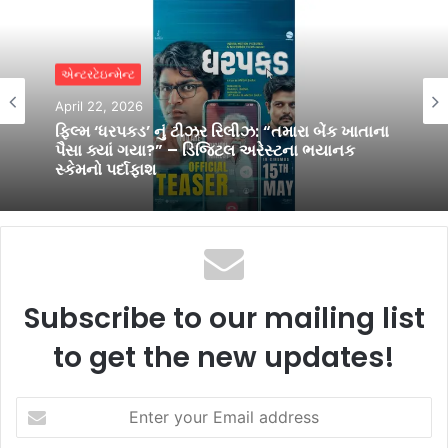
એન્ટરટેઇન્મેન્ટ
April 9, 2026
“બે ફિલ્મો કામ ન કરી, ત્યારબાદ મેં મારું પહેલું
ટેલિવિઝન પ્રોજેક્ટ મેળવ્યું અને તે ખૂબ સફળ રહ્યું.
આ મારા માટે બીજો મોકો હતો, જેણે મને ફરી
આત્મવિશ્વાસ અને દિશા આપી : ” ઈકબાલ ખાન,
સોની સબ ના યાદેં
Subscribe to our mailing list
to get the new updates!
Enter
your