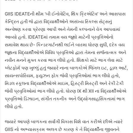
GIIS IDEATEની થીમ ‘બી ઈનોવેટિવ, થિંક ક્રિએટિવ’ અને આસપાસ
કેન્દ્રિત હતી જે દ્વારા વિદ્યાર્થીઓને અસંખ્ય સ્કિલ્સ સેટ્સનું
અન્વેષણ કરવા પ્રેરણા આપી અને તેમની કલ્પનાને વેગ આપવામાં
આવ્યો હતો. IDEATEમાં તમામ વય જૂથો માટેની પ્રવૃત્તિઓનો
સમાવેશ થાય છે- કિન્ડરગાર્ટનથી લઈને બારમા ધોરણ સુધી, દરેક વય
જૂથના વિદ્યાર્થીઓએ વિવિધ પ્રવૃત્તિઓ દ્વારા તેમના સર્જનાત્મક અને
નવીન મનને મુક્ત કરવા ભાગ લીધો હતો. શિક્ષકો માટે ભાગ લેવા માટે
પ્લેટફોર્મ પણ ખુલ્લું હતું જ્યારે નાના બાળકોએ જિંગલ ઇટ, ડૂડલ આર્ટ,
સાયન્સપોરિયમ, ફ્યુઝન ફોક જેવી પ્રવૃત્તિઓમાં ભાગ લીધો હતો,
મિડલ સ્કૂલના વિદ્યાર્થીઓએ માઇમ, હિસ્ટ્રી મિસ્ટ્રી અને રેકી ટેકી
જેવી પ્રવૃત્તિઓમાં ભાગ લીધો હતો. ધોરણ IX થી XII ના વિદ્યાર્થીઓએ
પ્રવૃત્તિઓ ડિઝાઇન, સંગીત તકનીક અને ઉદ્યોગસાહસિકતામાં ભાગ
લીધો હતો.
જ્યારે આપણે બાળકના સર્વાંગી વિકાસ વિશે વાત કરીએ છીએ ત્યારે
GIIS નો અભ્યાસક્રમ અલગ છે કારણ કે તે વિદ્યાર્થીના જીવનને