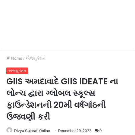
Home
/
એજ્યુકેશન
એજ્યુકેશન
GIIS અમદાવાદે GIIS IDEATE ના
લોન્ચ દ્વારા ગ્લોબલ સ્કૂલ્સ
ફાઉન્ડેશનની 20મી વર્ષગાંઠની
ઉજવણી કરી
Divya Gujarati Online
December 29, 2022
0