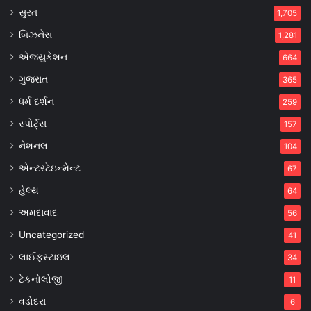
સુરત
1,705
બિઝનેસ
1,281
એજ્યુકેશન
664
ગુજરાત
365
ધર્મ દર્શન
259
સ્પોર્ટ્સ
157
નેશનલ
104
એન્ટરટેઇન્મેન્ટ
67
હેલ્થ
64
અમદાવાદ
56
Uncategorized
41
લાઈફસ્ટાઇલ
34
ટેકનોલોજી
11
વડોદરા
6