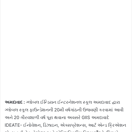
અમદાવાદ :
ગ્લોબલ ઈન્ડિયન ઈન્ટરનેશનલ સ્કૂલ અમદાવાદ દ્વારા
ગ્લોબલ સ્કૂલ ફાઉન્ડેશનની 20મી વર્ષગાંઠની ઉજવણી કરવામાં આવી
અને 20 ગૌરવશાળી વર્ષ પૂરા થવાના અવસરે GIIS અમદાવાદે
IDEATE- ઈનોવેશન, ડિઝાઇન, એક્સપ્રેશન્સ, આર્ટ એન્ડ ક્રિએશન