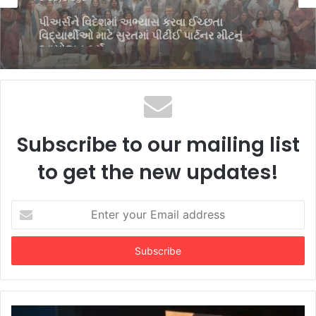
વિદ્યાર્થીઓમાં ભારતીય સંસ્કૃતિ, સાહિત્યિક
અભિવ્યક્તિ, સર્જનાત્મકતા ઉજાગર કરવા VNSGU
ખાતે વિવિધ સ્પર્ધાઓ યોજાઈ
Subscribe to our mailing list
to get the new updates!
Enter
your
Email
address