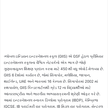
ગ્લોબલ ઇન્ડિયન ઇન્ટરનેશનલ સ્કૂલ (GIIS) એ GSF હેઠળ પ્રીમિયર
ઇન્ટરનેશનલ સ્કૂલના વૈશ્વિક નેટવર્કનો એક ભાગ છે જેણે
ગુણવત્તાયુક્ત શિક્ષણ પ્રદાન કરવા માટે 450 થી વધુ એવોર્ડ મેળવ્યા છે.
GIIS 6 દેશોમાં કાર્યરત છે, જેમાં સિંગાપોર, મલેશિયા, જાપાન,
થાઈલેન્ડ, UAE અને ભારતમાં 16 કેમ્પસ છે. સિંગાપોરમાં 2002 માં
સ્થપાયેલ, GIIS કિન્ડરગાર્ટનથી ગ્રેડ 12 ના વિદ્યાર્થીઓ માટે
આંતરરાષ્ટ્રીય અને ભારતીય અભ્યાસક્રમની શ્રેણી ઓફર કરે છે.
આમાં ઇન્ટરનેશનલ સ્નાતક ડિપ્લોમા પ્રોગ્રામ (IBDP), કેમ્બ્રિજ
IGCSE, IB પ્રાઈમરી યર પ્રોગ્રામ, IB મિડલ યર પ્રોગ્રામ, સેન્ટ્રલ