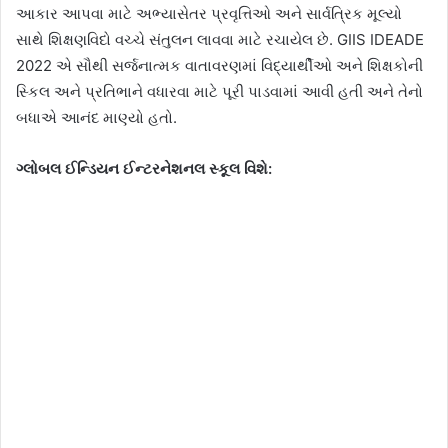
આકાર આપવા માટે અભ્યાસેતર પ્રવૃત્તિઓ અને સાર્વત્રિક મૂલ્યો
સાથે શિક્ષણવિદો વચ્ચે સંતુલન લાવવા માટે રચાયેલ છે. GIIS IDEADE
2022 એ સૌથી સર્જનાત્મક વાતાવરણમાં વિદ્યાર્થીઓ અને શિક્ષકોની
સ્કિલ અને પ્રતિભાને વધારવા માટે પૂરી પાડવામાં આવી હતી અને તેનો
બધાએ આનંદ માણ્યો હતો.
ગ્લોબલ ઈન્ડિયન ઈન્ટરનેશનલ સ્કૂલ વિશે: