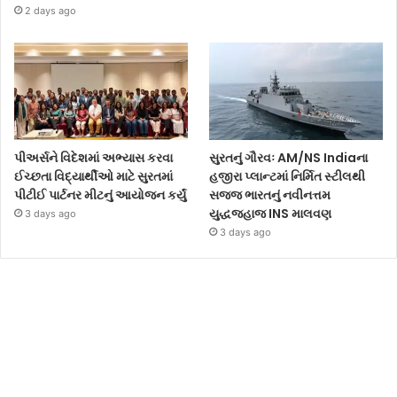
2 days ago
પીઅર્સને વિદેશમાં અભ્યાસ કરવા
સુરતનું ગૌરવઃ AM/NS Indiaના
ઈચ્છતા વિદ્યાર્થીઓ માટે સુરતમાં
હજીરા પ્લાન્ટમાં નિર્મિત સ્ટીલથી
પીટીઈ પાર્ટનર મીટનું આયોજન કર્યું
સજ્જ ભારતનું નવીનત્તમ
યુદ્ધજહાજ INS માલવણ
3 days ago
3 days ago