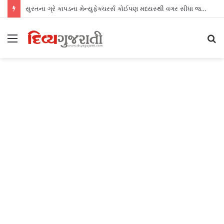
સુરતના ગ્રે કાપડના મેન્યુફેક્ચરર્સ કોઈપણ મધ્યસ્થી વગર સીધા જ શ્રીલંકાના આધુનિક ગારમેન્ટ યુનિટ્સને ફેબ્રિક એક્સપોર્ટ કરી શકશે
Menu
S
fo