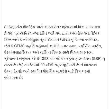
GIISનું ધ્યેય શૈક્ષણિક અને અભ્યાસેતર શ્રેષ્ઠતામાં વિશ્વાસ ધરાવતા
શિક્ષણ પ્રત્યે સ્કિલ-આધારિત અભિગમ દ્વારા આવતીકાલના વૈશ્વિક
લિડર અને ટેક્નોલોજીમાં યુવા દિમાગને ઉછેરવાનું છે. આ અભિગમ,
જેને 9 GEMS પદ્ધતિ કહેવામાં આવે છે, રમતગમત, પર્ફોર્મિંગ આર્ટ્સ,
ઉદ્યોગસાહસિકતા અને ચારિત્ર્ય વિકાસ સાથે શિક્ષણશાસ્ત્રમાં
શ્રેષ્ઠતાને સંતુલિત કરે છે. GIIS એ ગ્લોબલ સ્કૂલ ફાઉન્ડેશન (GSF) નું
સભ્ય છે જેણે તાજેતરમાં 20 વર્ષની સફર પૂર્ણ કરી છે. તે શાસનના
ઉચ્ચ ધોરણો અને સ્થાપિત શૈક્ષણિક માપદંડો માટે વિશ્વભરમાં
ઓળખાય છે.