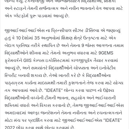
લોન્ચ કર્યું. ટેકનોલોજી અને એન્જિનિયરિંગ વિદ્યાર્થીઓ, શિક્ષકો
અને સ્ટાફને તેમની સર્જનાત્મક અને નવીન ભાવનાને વેગ આપવા માટે
એક પ્લેટફોર્મ પુરૂ પાડવામાં આવ્યું છે.
જીઆઈઆઈઆઈએસ ના પ્રિન્સીપાલ સીઝર ડી’સિલ્વા એ જણાવ્યું
હતું કે 10 દેશોમાં 35 અનુભવોમાં શિક્ષણ ક્ષેત્રે ઉત્કૃષ્ટતા માટે એક
બેદાગ પ્રતિષ્ઠા તરીકે સ્થાપિત છે અને તેમના 9 જેમ્સ આગળના તમામ
વિદ્યાર્થીઓને શીખવા માટે તેમનો અનુભવ વધારવા માટે 9GEMS
ફ્રેમવર્કને GIIS કેમ્પસ ઇકોસિસ્ટમમાં કાળજીપૂર્વક તૈયાર કરવામાં
આવ્યું છે, અને સમયાંતરે વિદ્યાર્થીઓને ચોક્કસતા અને ઇનોવેટીવ
સ્પિરીટ બનાવી શકાય છે. તેઓ ખાતરી કરે છે કે વિદ્યાર્થીઓના
પાઠ્યક્રમ કાર્યના માધ્યમથી તમારી કુશળતાને તેજ કરવા માટે યોગ્ય
તક આપવામાં આવે છે. “IDEATE” લોન્ચ કરવા પાછળ નો ઉદ્દેશ્ય
વિદ્યાર્થીઓની વચ્ચેની ટીમની ભાવના, સહયોગ અને ભાઈચારાની
શક્તિમાં વધારો અને વિકાસ કરવાનો છે, તેમજ જીઆઈઆઈઆઈએસ
અમદાવાદમાં આલ્ફા જનરેશનને તેમના નવીનતા અને રચનાત્મકતાને
મોટા મંચ પર પ્રદર્શિત કરવા માટે જીઆઈઆઈઆઈએસ “IDEATE”
2022 લોંચ કરવા સાથે લોન્ચ કરવામાં છે.