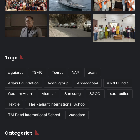
Tags
#gujarat
#SMC
#surat
AAP
adani
Adani Foundation
Adani group
Ahmedabad
AM/NS India
Gautam Adani
Mumbai
Samsung
SGCCI
suratpolice
Textile
The Radiant International School
TM Patel International School
vadodara
Categories