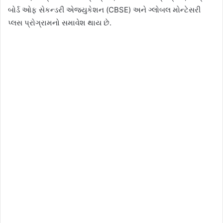
બોર્ડ ઓફ સેકન્ડરી એજ્યુકેશન (CBSE) અને ગ્લોબલ મોન્ટેસરી
પ્લસ પ્રોગ્રામનો સમાવેશ થાય છે.