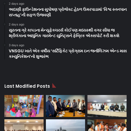
2 days ago
અદાણી ફાઉન્ડેશનના સુપોષણ પ્રોજેક્ટ હેઠળ ઉમરપાડામાં ‘વિશ્વ સ્તનપાન
સપ્તાહ’ની સફળ ઉજવણી
2 days ago
સુરતના ગ્રે કાપડના મેન્યુફેક્ચરર્સ કોઈપણ મધ્યસ્થી વગર સીધા જ
શ્રીલંકાના આધુનિક ગારમેન્ટ યુનિટ્સને ફેબ્રિક એક્સપોર્ટ કરી શકશે
3 days ago
VNSGU ખાતે એક વર્ષીય ‘સર્ટિફિકેટ પ્રોગ્રામ ઇન જર્નાલિઝમ એન્ડ માસ
કમ્યુનિકેશન’નો શુભારંભ
Last Modified Posts