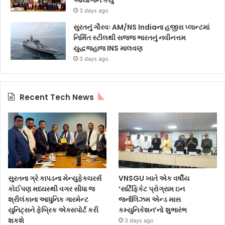
આયોજન કર્યું
3 days ago
સુરતનું ગૌરવઃ AM/NS Indiaના હજીરા પ્લાન્ટમાં
નિર્મિત સ્ટીલથી સજ્જ ભારતનું નવીનત્તમ
યુદ્ધજહાજ INS માલવણ
3 days ago
Recent Tech News
સુરતના ગ્રે કાપડના મેન્યુફેક્ચરર્સ
VNSGU ખાતે એક વર્ષીય
કોઈપણ મધ્યસ્થી વગર સીધા જ
‘સર્ટિફિકેટ પ્રોગ્રામ ઇન
શ્રીલંકાના આધુનિક ગારમેન્ટ
જર્નાલિઝમ એન્ડ માસ
યુનિટ્સને ફેબ્રિક એક્સપોર્ટ કરી
કમ્યુનિકેશન’નો શુભારંભ
શકશે
3 days ago