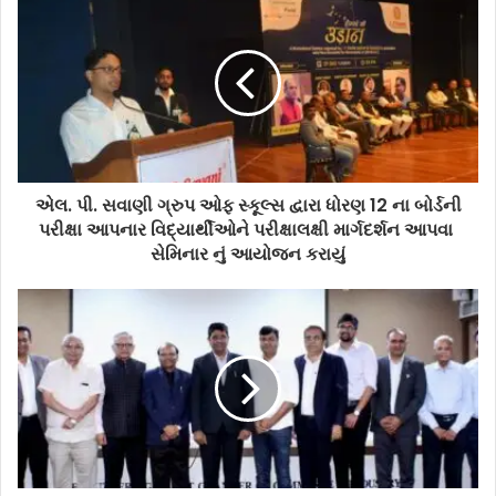
એલ. પી. સવાણી ગ્રુપ ઓફ સ્કૂલ્સ દ્વારા ધોરણ 12 ના બોર્ડની
પરીક્ષા આપનાર વિદ્યાર્થીઓને પરીક્ષાલક્ષી માર્ગદર્શન આપવા
સેમિનાર નું આયોજન કરાયું