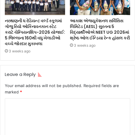
નરથાણની ધ રેડિયન્ટ વર્લ્ડ સ્કૂલમાં
આકાશ એજ્યુકેશનલ સર્વિસિસ
ગોજુ રિયો ઓકિનાવનકાન સ્ટેટ
લિમિટેડ (AESL) સુરતના 5
કરાટે ચેમ્પિયનશિપ-2026 યોજાઈ:
વિદ્યાર્થીઓએ NEET UG 2026માં
5 જિલ્લાના 160થી વધુ ખેલાડીઓ
શ્રેષ્ઠ ઓલ ઈન્ડિયા રેન્ક હાંસલ કરી
વચ્ચે જોરદાર મુકાબલા
3 weeks ago
3 weeks ago
Leave a Reply
Your email address will not be published.
Required fields are
marked
*