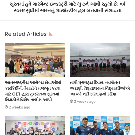
સુરતમાં હવે ગારમેન્ટ ઇન્ડસ્ટ્રી માટે યુ ટર્ન આવી રહયો છે, વર્ષ
ર૦ર૪ સુધીમાં ભારતનું ગારમેન્ટીંગ હબ બનવાની સંભાવના
Related Articles
આંતરરાષ્ટ્રીય આરોગ્ય સેવાઓમાં
તાપી પ્રાગટ્ય દિવસ: નવચેતન
કારકિર્દીની તૈયારીને મજબૂત કરવા
અદાણી વિદ્યાલયના વિદ્યાર્થીઓએ
માટે OET દ્વારા ગુજરાતના સુરતમાં
આપ્યો નદી સંરક્ષણનો સંદેશ
શિક્ષકોને વિશેષ તાલીમ આપી
3 weeks ago
2 weeks ago