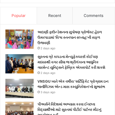
Popular
Recent
Comments
અદાણી ફાઉન્ડેશનના સુપોષણ પ્રોજેક્ટ હેઠળ
ઉમરપાડામાં ‘વિશ્વ સ્તનપાન સપ્તાહ’ની સફળ
ઉજવણી
2 days ago
સુરતના ગ્રે કાપડના મેન્યુફેક્ચરર્સ કોઈપણ
મધ્યસ્થી વગર સીધા જ શ્રીલંકાના આધુનિક
ગારમેન્ટ યુનિટ્સને ફેબ્રિક એક્સપોર્ટ કરી શકશે
2 days ago
VNSGU ખાતે એક વર્ષીય ‘સર્ટિફિકેટ પ્રોગ્રામ ઇન
જર્નાલિઝમ એન્ડ માસ કમ્યુનિકેશન’નો શુભારંભ
3 days ago
પીઅર્સને વિદેશમાં અભ્યાસ કરવા ઈચ્છતા
વિદ્યાર્થીઓ માટે સુરતમાં પીટીઈ પાર્ટનર મીટનું