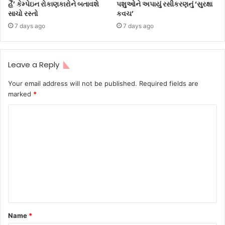
હૈં’ કેમ્પેઇન રોકાણકારોને બતાવશે
પશુઓને અપાયું રસીકરણનું ‘સુરક્ષા
સાચો રસ્તો
કવચ’
7 days ago
7 days ago
Leave a Reply
Your email address will not be published.
Required fields are
marked
*
Name
*