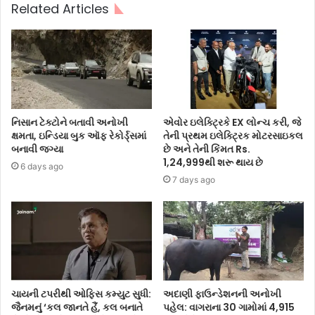
Related Articles
નિસાન ટેક્ટોને બતાવી અનોખી
એવોર ઇલેક્ટ્રિકે EX લોન્ચ કરી, જે
ક્ષમતા, ઇન્ડિયા બુક ઑફ રેકોર્ડ્સમાં
તેની પ્રથમ ઇલેક્ટ્રિક મોટરસાઇકલ
બનાવી જગ્યા
છે અને તેની કિંમત Rs.
1,24,999થી શરૂ થાય છે
6 days ago
7 days ago
ચાયની ટપરીથી ઓફિસ કમ્યુટ સુધી:
અદાણી ફાઉન્ડેશનની અનોખી
જૈનમનું ‘કલ જાનતે હૈં, કલ બનાતે
પહેલ: વાગરાના 30 ગામોમાં 4,915