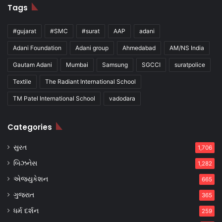
Tags
#gujarat
#SMC
#surat
AAP
adani
Adani Foundation
Adani group
Ahmedabad
AM/NS India
Gautam Adani
Mumbai
Samsung
SGCCI
suratpolice
Textile
The Radiant International School
TM Patel International School
vadodara
Categories
સુરત
1,706
બિઝનેસ
1,282
એજ્યુકેશન
665
ગુજરાત
365
ધર્મ દર્શન
259