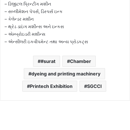
– ડિજીટલ પ્રિન્ટીંગ મશીન
– સબ્લીમેશન પેપર્સ, ડિસ્પર્સ ઇન્ક
– કેલેન્ડર મશીન
– થ્રેડ ડાઇંગ મશીન્સ અને ઇન્કસ
– એમ્બ્રોઇડરી મશીન્સ
– એન્સીલરી ઇકવીપમેન્ટ તથા અન્ય પ્રોડકટ્‌સ
#surat
Chamber
dyeing and printing machinery
Printech Exhibition
SGCCI