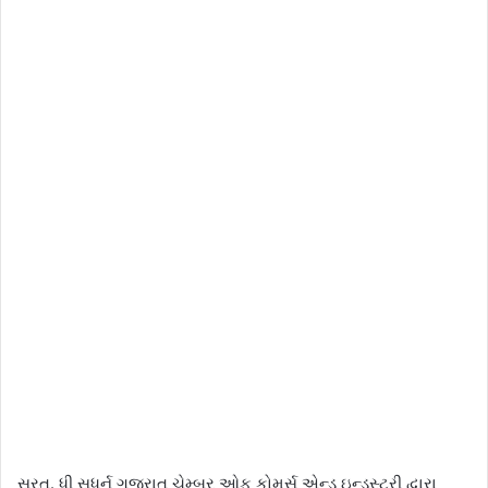
સુરત. ધી સધર્ન ગુજરાત ચેમ્બર ઓફ કોમર્સ એન્ડ ઇન્ડસ્ટ્રી દ્વારા