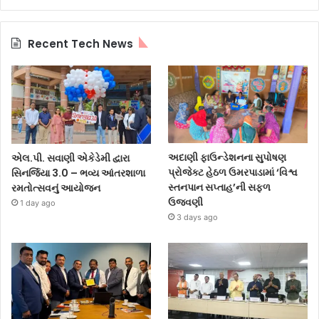
Recent Tech News
અદાણી ફાઉન્ડેશનના સુપોષણ
એલ.પી. સવાણી એકેડેમી દ્વારા
પ્રોજેક્ટ હેઠળ ઉમરપાડામાં ‘વિશ્વ
સિનર્જિયા 3.0 – ભવ્ય આંતરશાળા
સ્તનપાન સપ્તાહ’ની સફળ
રમતોત્સવનું આયોજન
ઉજવણી
1 day ago
3 days ago