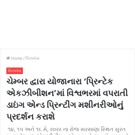
Home
/
બિઝનેસ
બિઝનેસ
ચેમ્બર દ્વારા યોજાનારા ‘પ્રિન્ટેક
એકઝીબીશન’માં વિશ્વભરમાં વપરાતી
ડાઇંગ એન્ડ પ્રિન્ટીંગ મશીનરીઓનું
પ્રદર્શન કરાશે
૧૪, ૧પ અને ૧૬ મે, ર૦રર ના રોજ સરસાણા સ્થિત સુરત