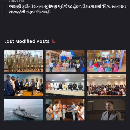
3 days ago
અદાણી ફાઉન્ડેશનના સુપોષણ પ્રોજેક્ટ હેઠળ ઉમરપાડામાં ‘વિશ્વ સ્તનપાન
સપ્તાહ’ની સફળ ઉજવણી
Last Modified Posts