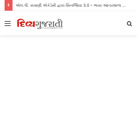
એલ.પી. સવાણી એકેડેમી દ્વારા સિનર્જિયા 3.0 – ભવ્ય આંતરશાળા રમતોત્સવનું આયોજન
Menu
S
fo