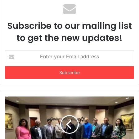
અદાણી ફાઉન્ડેશનના સુપોષણ પ્રોજેક્ટ હેઠળ
ઉમરપાડામાં ‘વિશ્વ સ્તનપાન સપ્તાહ’ની સફળ
ઉજવણી
Subscribe to our mailing list
to get the new updates!
Enter
your
Email
address