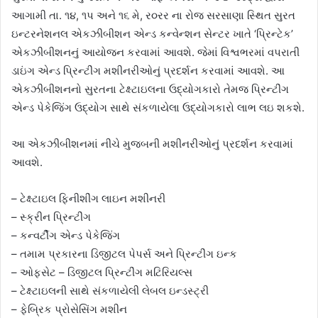
આગામી તા. ૧૪, ૧પ અને ૧૬ મે, ર૦રર ના રોજ સરસાણા સ્થિત સુરત
ઇન્ટરનેશનલ એકઝીબીશન એન્ડ કન્વેન્શન સેન્ટર ખાતે ‘પ્રિન્ટેક’
એકઝીબીશનનું આયોજન કરવામાં આવશે. જેમાં વિશ્વભરમાં વપરાતી
ડાઇંગ એન્ડ પ્રિન્ટીંગ મશીનરીઓનું પ્રદર્શન કરવામાં આવશે. આ
એકઝીબીશનનો સુરતના ટેક્ષ્ટાઇલના ઉદ્યોગકારો તેમજ પ્રિન્ટીંગ
એન્ડ પેકેજિંગ ઉદ્યોગ સાથે સંકળાયેલા ઉદ્યોગકારો લાભ લઇ શકશે.
આ એકઝીબીશનમાં નીચે મુજબની મશીનરીઓનું પ્રદર્શન કરવામાં
આવશે.
– ટેક્ષ્ટાઇલ ફિનીશીંગ લાઇન મશીનરી
– સ્ક્રીન પ્રિન્ટીંગ
– કન્વર્ટીંગ એન્ડ પેકેજિંગ
– તમામ પ્રકારના ડિજીટલ પેપર્સ અને પ્રિન્ટીંગ ઇન્ક
– ઓફસેટ – ડિજીટલ પ્રિન્ટીંગ મટિરિયલ્સ
– ટેક્ષ્ટાઇલની સાથે સંકળાયેલી લેબલ ઇન્ડસ્ટ્રી
– ફેબ્રિક પ્રોસેસિંગ મશીન