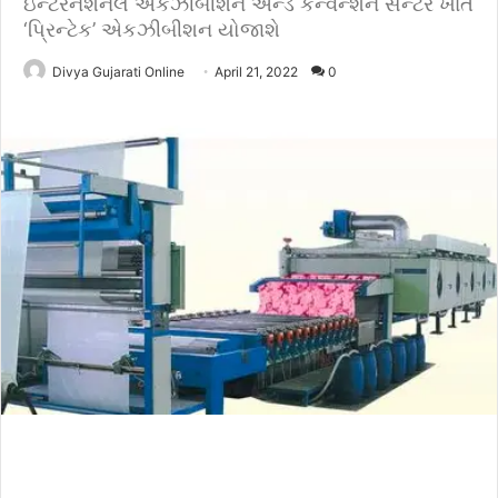
ઇન્ટરનેશનલ એકઝીબીશન એન્ડ કન્વેન્શન સેન્ટર ખાતે
‘પ્રિન્ટેક’ એકઝીબીશન યોજાશે
Divya Gujarati Online
April 21, 2022
0