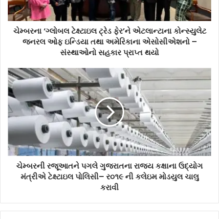
ચેમ્બરના ‘ગ્લોબલ ટેક્ષ્ટાઇલ ટ્રેડ ફેર’ને એટલાન્ટાના કોન્સ્યુલેટ
જનરલ ઓફ ઇન્ડિયા તથા અમેરિકાના એસોસીએશનો –
સંસ્થાઓનો સહકાર પ્રાપ્ત થયો
ચેમ્બરની રજૂઆતને પગલે ગુજરાતના રાજ્ય કક્ષાના ઉદ્યોગ
મંત્રીએ ટેક્ષ્ટાઇલ પોલિસી– ર૦૧૯ ની કલેઇમ મોડયુલ ચાલુ
કરાવી