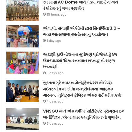
સરસાણા AC Dome ખાતે મંડપ, લાઇટિંગ અને
ડેકોરેશનનું ભવ્ય પ્રદર્શન
15 hours ago
એલ.પી. સવાણી એકેડેમી દ્વારા સિનર્જિયા 3.0 –
ભવ્ય આંતરશાળા રમતોત્સવનું આયોજન
1 day ago
અદાણી ફાઉન્ડેશનના સુપોષણ પ્રોજેક્ટ હેઠળ
ઉમરપાડામાં ‘વિશ્વ સ્તનપાન સપ્તાહ’ની સફળ
ઉજવણી
3 days ago
સુરતના ગ્રે કાપડના મેન્યુફેક્ચરર્સ કોઈપણ
મધ્યસ્થી વગર સીધા જ શ્રીલંકાના આધુનિક
ગારમેન્ટ યુનિટ્સને ફેબ્રિક એક્સપોર્ટ કરી શકશે
4 days ago
VNSGU ખાતે એક વર્ષીય ‘સર્ટિફિકેટ પ્રોગ્રામ ઇન
જર્નાલિઝમ એન્ડ માસ કમ્યુનિકેશન’નો શુભારંભ
5 days ago