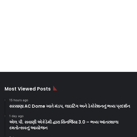
Most Viewed Posts
15 hours ago
સરસાણા AC Dome ખાતે મંડપ, લાઇટિંગ અને ડેકોરેશનનું ભવ્ય પ્રદર્શન
1 day ago
એલ.પી. સવાણી એકેડેમી દ્વારા સિનર્જિયા 3.0 – ભવ્ય આંતરશાળા
રમતોત્સવનું આયોજન