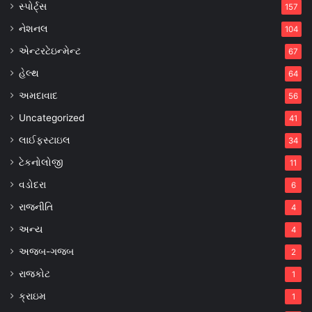
સ્પોર્ટ્સ
157
નેશનલ
104
એન્ટરટેઇન્મેન્ટ
67
હેલ્થ
64
અમદાવાદ
56
Uncategorized
41
લાઈફસ્ટાઇલ
34
ટેકનોલોજી
11
વડોદરા
6
રાજનીતિ
4
અન્ય
4
અજબ-ગજબ
2
રાજકોટ
1
ક્રાઇમ
1