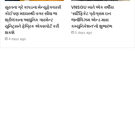
સુરતના ગ્રે કાપડના મેન્યુફેક્ચરર્સ
VNSGU ખાતે એક વર્ષીય
કોઈપણ મધ્યસ્થી વગર સીધા જ
‘સર્ટિફિકેટ પ્રોગ્રામ ઇન
શ્રીલંકાના આધુનિક ગારમેન્ટ
જર્નાલિઝમ એન્ડ માસ
યુનિટ્સને ફેબ્રિક એક્સપોર્ટ કરી
કમ્યુનિકેશન’નો શુભારંભ
શકશે
5 days ago
4 days ago