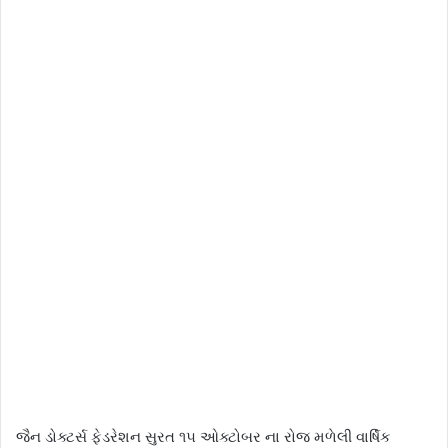
જૈન ડોક્ટર્સ ફેડરેશન સુરત ૧૫ ઓક્ટોબર ના રોજ મળેલી વાર્ષિક