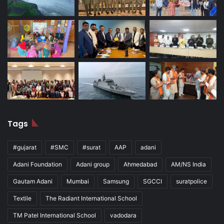
Tags
#gujarat
#SMC
#surat
AAP
adani
Adani Foundation
Adani group
Ahmedabad
AM/NS India
Gautam Adani
Mumbai
Samsung
SGCCI
suratpolice
Textile
The Radiant International School
TM Patel International School
vadodara