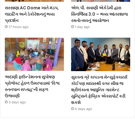
સરસાણા AC Dome ખાતે મંડપ,
એલ.પી. સવાણી એકેડેમી દ્વારા
લાઇટિંગ અને ડેકોરેશનનું ભવ્ય
સિનર્જિયા 3.0 – ભવ્ય આંતરશાળા
પ્રદર્શન
રમતોત્સવનું આયોજન
17 hours ago
1 day ago
અદાણી ફાઉન્ડેશનના સુપોષણ
સુરતના ગ્રે કાપડના મેન્યુફેક્ચરર્સ
પ્રોજેક્ટ હેઠળ ઉમરપાડામાં ‘વિશ્વ
કોઈપણ મધ્યસ્થી વગર સીધા જ
સ્તનપાન સપ્તાહ’ની સફળ
શ્રીલંકાના આધુનિક ગારમેન્ટ
ઉજવણી
યુનિટ્સને ફેબ્રિક એક્સપોર્ટ કરી
શકશે
3 days ago
4 days ago