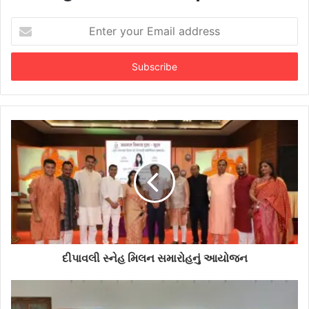
Enter
your
Email
address
દીપાવલી સ્નેહ મિલન સમારોહનું આયોજન