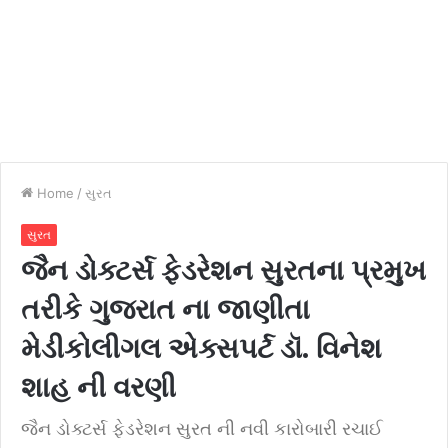
Home
/
સુરત
સુરત
જૈન ડોક્ટર્સ ફેડરેશન સુરતના પ્રમુખ
તરીકે ગુજરાત ના જાણીતા
મેડીકોલીગલ એક્સપર્ટ ડૉ. વિનેશ
શાહ ની વરણી
જૈન ડોક્ટર્સ ફેડરેશન સુરત ની નવી કારોબારી રચાઈ