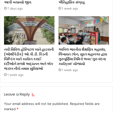
આપી બચાવ્યો જીવ
ઐતિહાસિક સંગ્રહ
7 days ago
1 week ago
નવી સિવિલ હોસ્પિટલ ખાતે હાડકાની
અખિલ ભારતીય શૈક્ષણિક મહાસંઘ,
(ઓર્થોપેડીક) ઓ.પી.ડી. કિડની
લિંબાયત ઝોન, સુરત મહાનગર દ્વારા
બિલ્ડિંગ ખાતે કાર્યરત કરાઈ:
ગુરુપૂર્ણિમા નિમિત્તે ભવ્ય ‘ગુરુ વંદના
દર્દીઓને મળશે અદ્યતન અને એક
કાર્યક્રમ’ યોજાયો
જ છત નીચે તમામ સુવિધાઓ
1 week ago
1 week ago
Leave a Reply
Your email address will not be published.
Required fields are
marked
*