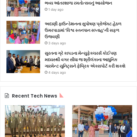
ભવ્ય આંતરશાળા રમતોત્સવનું આયોજન
1 day ago
અદાણી ફાઉન્ડેશનના સુપોષણ પ્રોજેક્ટ હેઠળ
ઉમરપાડામાં ‘વિશ્વ સ્તનપાન સપ્તાહ’ની સફળ
ઉજવણી
3 days ago
સુરતના ગ્રે કાપડના મેન્યુફેક્ચરર્સ કોઈપણ
મધ્યસ્થી વગર સીધા જ શ્રીલંકાના આધુનિક
ગારમેન્ટ યુનિટ્સને ફેબ્રિક એક્સપોર્ટ કરી શકશે
4 days ago
Recent Tech News