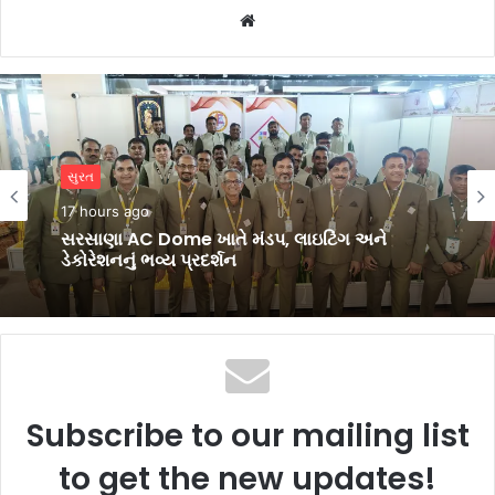
Website
સુરત
3 days ago
સુરત
અદાણી ફાઉન્ડેશનના સુપોષણ પ્રોજેક્ટ હેઠળ
17 hours ago
ઉમરપાડામાં ‘વિશ્વ સ્તનપાન સપ્તાહ’ની સફળ
ઉજવણી
સરસાણા AC Dome ખાતે મંડપ, લાઇટિંગ અને
ડેકોરેશનનું ભવ્ય પ્રદર્શન
Subscribe to our mailing list
to get the new updates!