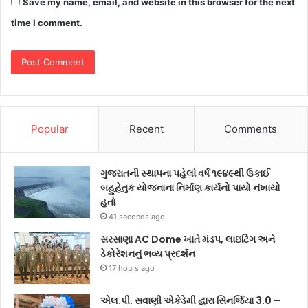
Save my name, email, and website in this browser for the next
time I comment.
Popular
Recent
Comments
ગુજરાતની સ્થાપના પહેલાં વર્ષ ૧૯૪૯થી ઉકાઈ
બહુહેતુક યોજનાના નિર્માણ કાર્યનો પાયો નંખાયો
હતો
41 seconds ago
સરસાણા AC Dome ખાતે મંડપ, લાઇટિંગ અને
ડેકોરેશનનું ભવ્ય પ્રદર્શન
17 hours ago
એલ.પી. સવાણી એકેડેમી દ્વારા સિનર્જિયા 3.0 –