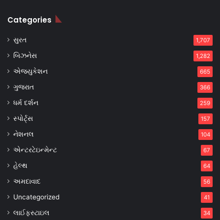
Categories
સુરત
1,707
બિઝનેસ
1,282
એજ્યુકેશન
665
ગુજરાત
366
ધર્મ દર્શન
259
સ્પોર્ટ્સ
157
નેશનલ
104
એન્ટરટેઇન્મેન્ટ
67
હેલ્થ
64
અમદાવાદ
56
Uncategorized
41
લાઈફસ્ટાઇલ
34