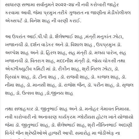
સાધારણ સભામા સર્વાનુમતે ૨૦૨૨-૨૪ ની નવી કરોબારી જાહેર
કરવામા આવી. જેમા પ્રમુખ તરીકે ગુજરાત ના જાણીતા મેડીકોલીગલ
એક્સપર્ટ ડૉ. વિનેશ શાહ ની વરણી કરાઈ.
આ ઉપરાંત આઈ.પી.પી ડૉ. શૈલેષભાઈ શાહ ,મંત્રી મનુકાંત ઝોટા,
ખજાનચી ડૉ. દર્શન વાડેકર અને ડૉ. વિશાલ શાહ , ઉપપ્રમુખ ડૉ.
અલ્પેશ શાહ અને ડૉ. હિરલ શાહ, સહ મંત્રી ડૉ. મલય પારેખ, સહ
ખજાનચી ડૉ. વિતરાગ શાહ, મદદનીશ મંત્રી ડૉ. જોય ચોકસી તથા
એક્ઝીક્યુટીવ કમિટી માં ડૉ. રીકીન શાહ, શ્રી નિરલ ઝોટા, ડૉ.
પ્રિયાંક શાહ, ડૉ. ટીના શાહ , ડૉ. રાજવી શાહ, ડૉ. કાજલ શાહ, ડૉ.
નીમા શાહ, ડૉ. માનસી શાહ, ડૉ. રાજેશ જૈન, ડૉ. પરીન શાહ, ડૉ. સૃજલ
શાહ, ડૉ. ઉત્સવ શાહ ,ડૉ.જીનય શાહ
તથા સલાહકાર ડૉ. જીતુભાઈ શાહ અને ડૉ. મનોહર ગેમાવત નિમાયા.
નવી કારોબારી નો અનાવરણ કાર્યક્રમ ગ્લોરીયસ હોટલ ખાતે યોજાયો
જેમા ડૉ. જીતુભાઈ શાહ, ડૉ. શૈલેષભાઈ શાહ, શ્રી નીતિનભાઈ અદાણી
વિગેરે જૈન શ્રેષ્ઠીઓએ હાજરી આપી. સમારોહ મા જેડીએફ ના