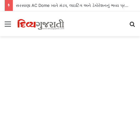
સરસાણા AC Dome ખાતે મંડપ, લાઇટિંગ અને ડેકોરેશનનું ભવ્ય પ્રદર્શન
Menu
S
fo