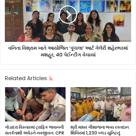
વનિતા વિશ્રામ ખાતે આયોજિત ‘કૂંચલા’ આર્ટ ગેલેરી શહેરભરમાં
મશહૂર, 40 પેઈન્ટીગ વેચાયાં
Related Articles
ગોડાદરા વિસ્તારમાં ટ્રાફિક જવાનની
શ્રી માધવ ગૌશાળાના ભવ્ય રક્તદાન
સતર્કતાથી અધેડને નવજીવન: CPR
શિબિરમાં 1,230 બ્લડ યુનિટનું