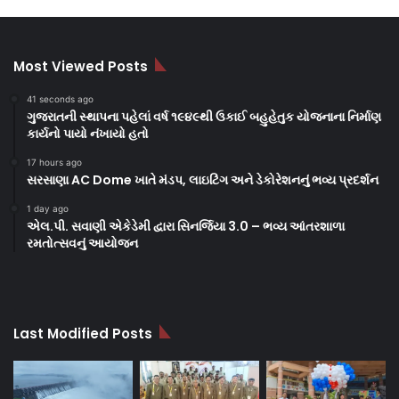
Most Viewed Posts
41 seconds ago
ગુજરાતની સ્થાપના પહેલાં વર્ષ ૧૯૪૯થી ઉકાઈ બહુહેતુક યોજનાના નિર્માણ
કાર્યનો પાયો નંખાયો હતો
17 hours ago
સરસાણા AC Dome ખાતે મંડપ, લાઇટિંગ અને ડેકોરેશનનું ભવ્ય પ્રદર્શન
1 day ago
એલ.પી. સવાણી એકેડેમી દ્વારા સિનર્જિયા 3.0 – ભવ્ય આંતરશાળા
રમતોત્સવનું આયોજન
Last Modified Posts