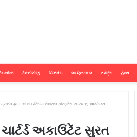
ના મેન્યુફેક્ચરર્સ કોઈપણ મધ્યસ્થી વગર સીધા જ શ્રીલંકાના આધુનિક ગારમેન્ટ યુનિટ
ેઇન્મેન્ટ
ટેકનોલોજી
બિઝનેસ
લાઈફસ્ટાઇલ
સ્પોર્ટ્સ
હેલ્થ
ુરત બ્રાન્ચ દ્વારા ઓલ ઈન્ડિયા નેશનલ કોન્ફરેંસ ૨૦૨૨ નું આયોજન
ાર્ટર્ડ અકાઉંટેંટ સુરત