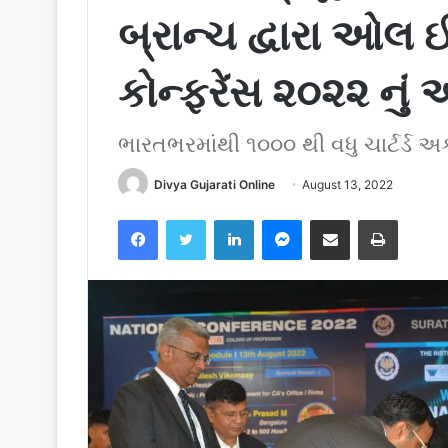
બ્રાન્ચ દ્વારા ઓલ
કોન્ફરેંસ ૨૦૨૨ ન
ભારતભરમાંથી ૧૦૦૦ થી વધુ ચાર્ટર્ડ અક
Divya Gujarati Online
August 13, 2022
Facebook
Twitter
LinkedIn
Messenger
Share via Email
Print