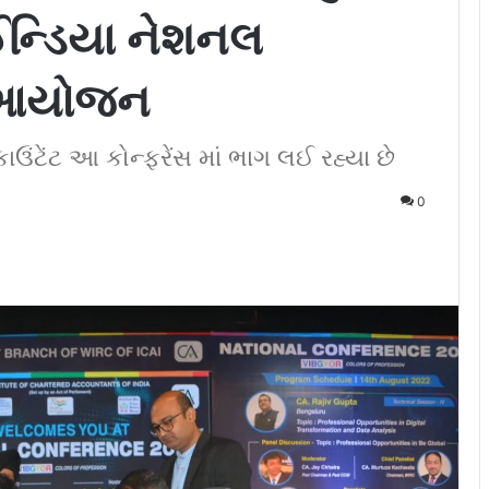
 ઈન્ડિયા નેશનલ
ું આયોજન
ાઉંટેંટ આ કોન્ફરેંસ માં ભાગ લઈ રહ્યા છે
0