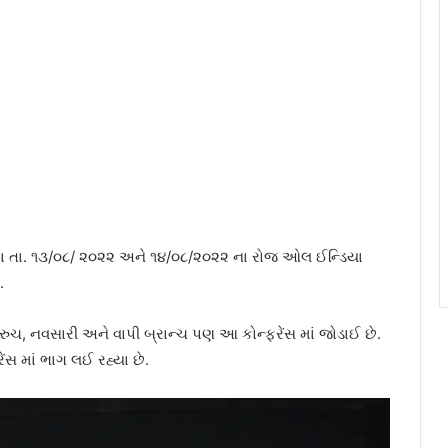
 દ્વારા તા. ૧૩/૦૮/ ૨૦૨૨ અને ૧૪/૦૮/૨૦૨૨ ના રોજ ઓલ ઈન્ડિયા
.
ુચ, નવસારી અને વાપી બ્રાન્ચ પણ આ કોન્ફરેંસ માં જોડાઈ છે.
ેંસ માં ભાગ લઈ રહ્યા છે.