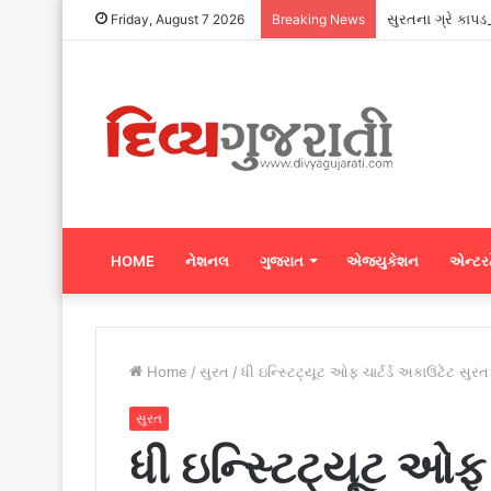
સુરતના ગ્રે કાપડ
Friday, August 7 2026
Breaking News
HOME
નેશનલ
ગુજરાત
એજ્યુકેશન
એન્ટરટ
Home
/
સુરત
/
ધી ઇન્સ્ટિટ્યૂટ ઓફ ચાર્ટર્ડ અકાઉંટેંટ સ
સુરત
ધી ઇન્સ્ટિટ્યૂટ ઓફ ચ