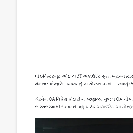
ધી ઇન્સ્ટિટ્યૂટ ઓફ ચાર્ટર્ડ અકાઉંટેંટ સુરત બ્રાન્ચ
નેશનલ કોન્ફરેંસ ૨૦૨૨ નું આયોજન કરવાંમાં આવ્યું છે
ચેરમેન CA નિકેશ કોઠારી ના જણાવ્યા મુજબ CA ની ભર
ભારતભરમાંથી ૧૦૦૦ થી વધુ ચાર્ટર્ડ અકાઉંટેંટ આ કોન્ફર