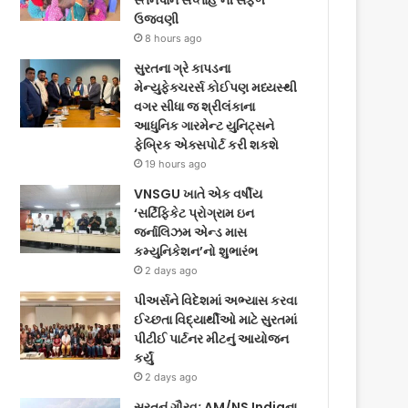
સ્તનપાન સપ્તાહ’ની સફળ
ઉજવણી
8 hours ago
સુરતના ગ્રે કાપડના
મેન્યુફેક્ચરર્સ કોઈપણ મધ્યસ્થી
વગર સીધા જ શ્રીલંકાના
આધુનિક ગારમેન્ટ યુનિટ્સને
ફેબ્રિક એક્સપોર્ટ કરી શકશે
19 hours ago
VNSGU ખાતે એક વર્ષીય
‘સર્ટિફિકેટ પ્રોગ્રામ ઇન
જર્નાલિઝમ એન્ડ માસ
કમ્યુનિકેશન’નો શુભારંભ
2 days ago
પીઅર્સને વિદેશમાં અભ્યાસ કરવા
ઈચ્છતા વિદ્યાર્થીઓ માટે સુરતમાં
પીટીઈ પાર્ટનર મીટનું આયોજન
કર્યું
2 days ago
સુરતનું ગૌરવઃ AM/NS Indiaના