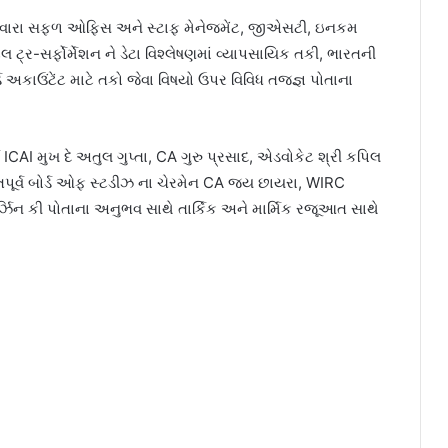
ઉંટેંટ ધ્વારા સફળ ઓફિસ અને સ્ટાફ મેનેજમેંટ, જીએસટી, ઇનકમ
ટલ ટ્ર-સર્ફોર્મેશન ને ડેટા વિશ્લેષણમાં વ્યાપસાયિક તકી, ભારતની
્ટર્ડ અકાઉંટેંટ માટે તકો જેવા વિષયો ઉપર વિવિધ તજજ્ઞ પોતાના
ર્વ ICAI મુખ દે અતુલ ગુપ્તા, CA ગુરુ પ્રસાદ, એડવોકેટ શ્રી કપિલ
તપૂર્વ બોર્ડ ઓફ સ્ટડીઝ ના ચેરમેન CA જય છાયરા, WIRC
્ઝિન કી પોતાના અનુભવ સાથે તાર્કિક અને માર્મિક રજૂઆત સાથે