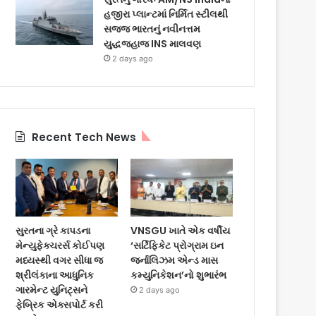
હજીરા પ્લાન્ટમાં નિર્મિત સ્ટીલથી
સજ્જ ભારતનું નવીનત્તમ
યુદ્ધજહાજ INS માલવણ
2 days ago
Recent Tech News
સુરતના ગ્રે કાપડના
VNSGU ખાતે એક વર્ષીય
મેન્યુફેક્ચરર્સ કોઈપણ
‘સર્ટિફિકેટ પ્રોગ્રામ ઇન
મધ્યસ્થી વગર સીધા જ
જર્નાલિઝમ એન્ડ માસ
શ્રીલંકાના આધુનિક
કમ્યુનિકેશન’નો શુભારંભ
ગારમેન્ટ યુનિટ્સને
2 days ago
ફેબ્રિક એક્સપોર્ટ કરી