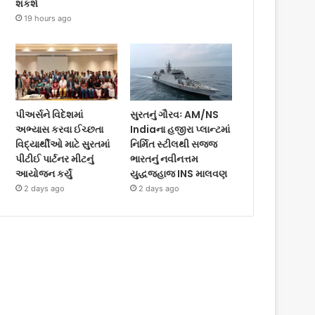
શકશે
19 hours ago
પીઅર્સને વિદેશમાં
સુરતનું ગૌરવઃ AM/NS
અભ્યાસ કરવા ઈચ્છતા
Indiaના હજીરા પ્લાન્ટમાં
વિદ્યાર્થીઓ માટે સુરતમાં
નિર્મિત સ્ટીલથી સજ્જ
પીટીઈ પાર્ટનર મીટનું
ભારતનું નવીનત્તમ
આયોજન કર્યું
યુદ્ધજહાજ INS માલવણ
2 days ago
2 days ago