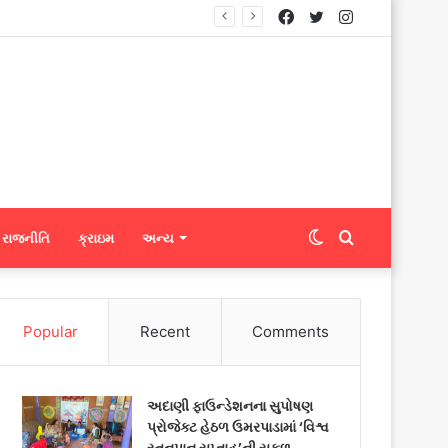
Facebook
Twitter
Instagram
્સને ફેબ્રિક એક્સપોર્ટ કરી શકશે
Switch
Search
રાજનીતિ
ક્રાઇમ
અન્ય
skin
for
Popular
Recent
Comments
અદાણી ફાઉન્ડેશનના સુપોષણ
પ્રોજેક્ટ હેઠળ ઉમરપાડામાં ‘વિશ્વ