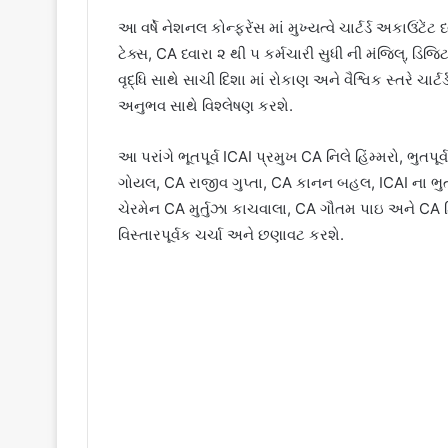
આ વર્ષે નેશનલ કોન્ફરેંસ માં મુખ્યત્વે ચાર્ટર્ડ અકા
ટેક્સ, CA ધ્વારા ૨ થી ૫ કર્મચારી સુધી ની મંજિલ્‚ ડિજિ
વૃદ્ધિ સાથે સાચી દિશા માં રોકાણ અને વૈશ્વિક સ્તરે ચાર
અનુભવ સાથે વિશ્લેષણ કરશે.
આ પરાંગે ભૂતપૂર્વ ICAI પ્રમુખ CA નિલે હિંમ્મરો, ભુતપૂ
ગોયલ, CA રાજીવ ગુપ્તા, CA કાનન બહલ, ICAI ના ભુ
ચેરમેન CA મુર્તુઝા કાચવાલા, CA ગૌતમ પાઇ અને CA ર
વિસ્તારપૂર્વક ચર્ચા અને છણાવટ કરશે.